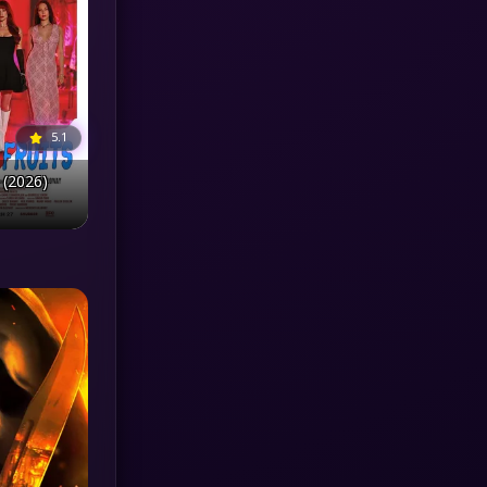
MONOMAX
(1)
Monster
(25)
5.1
Movie Collection
(3)
 (2026)
Musical เพลง
(64)
Mystery ลึกลับ
(368)
nature
(4)
Parody
(3)
Period ย้อนยุค
(94)
Political การเมือง
(20)