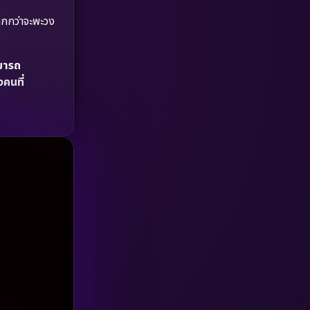
HBO GO
(6)
ากกว่าจะพะวง
HBO Max
(3)
ามารถ
Healing
(15)
คนที่
Heist
(26)
Historical
(7)
History ประวัติศาสตร์
(54)
Holiday
(3)
Horror สยองขวัญ
(380)
Human
(49)
Inspirational แรงบันดาลใจ
(157)