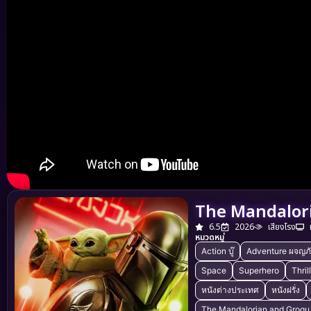
The Mandalori
6.5
2026
เสียงโรง
หมวดหมู่
Action บู๊
Adventure ผจญภ
Space
Superhero
Thril
หนังต่างประเทศ
หนังฝรั่ง
The Mandalorian and Grogu เร