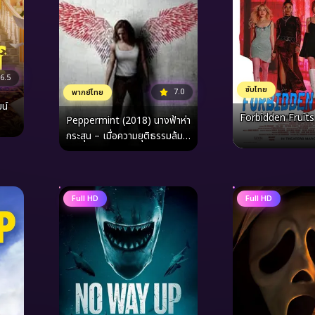
6.5
ซับไทย
7.0
พากย์ไทย
น์
Forbidden Fruits
Peppermint (2018) นางฟ้าห่า
กระสุน – เมื่อความยุติธรรมล้ม
เหลว “ศาลเตี้ย” จึงอุบัติขึ้น
Full HD
Full HD