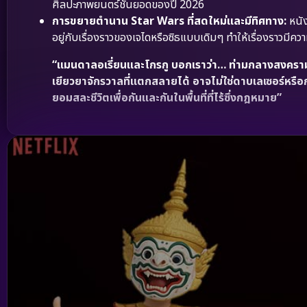
ศิลปะภาพยนตร์ชั้นยอดของปี 2026
การขยายตำนาน Star Wars ที่สดใหม่และมีทิศทาง:
หนัง
อยู่กับเรื่องราวของเจไดหรือซิธแบบเดิมๆ ทำให้เรื่องราวมีคว
“แมนดาลอเรี่ยนและโกรกู บอกเราว่า… ท่ามกลางสงครามร
เยียวยาจักรวาลที่แตกสลายได้ อาจไม่ใช่ดาบเลเซอร์หรือก
ยอมสละชีวิตเพื่อกันและกันในพื้นที่ที่ไร้ซึ่งกฎหมาย”