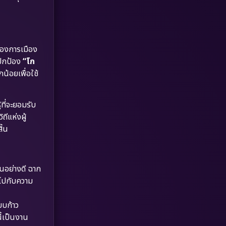
Dystopian
(17)
Emotional
(61)
ของการเมือง
Epic มหากาพย์
(215)
รปกป้อง
“โก
กน้อยเพื่อใช้
Erotic
(35)
Family ครอบครัว
(362)
ที่จะยอมรับ
ถีแห่งผู้
Fantasy จินตนาการ
(318)
ิ้น
Fiction
(9)
Film
(57)
นอย่างดี ฉาก
กไปกับความ
Gothic
(3)
บบก้าว
Grief
(7)
ี้เป็นงาน