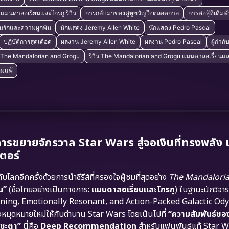
มนดาลอเรี่ยนและโกรกู รีวิว
การกลับมาของคู่หูขวัญใจตลอดกาล
การต่อสู้ที่เดิมพ
มรักและความผูกพัน
นักแสดง Jeremy Allen White
นักแสดง Pedro Pascal
ปฏิบัติการสุดเดือด
ผลงาน Jeremy Allen White
ผลงาน Pedro Pascal
ผู้กำก
ิว The Mandalorian and Grogu
รีวิว The Mandalorian and Grogu แมนดาลอเรี่ยนแล
ยอมแพ้
ยายจักรวาล Star Wars สู่จอเงินที่ทรงพลัง 
ตอร์
ลกอีกครั้งด้วยการนำซีรีส์ที่ครองใจผู้ชมที่สุดอย่าง
The Mandalori
u”
(ชื่อไทยอย่างเป็นทางการ:
แมนดาลอเรี่ยนและโกรกู
) ในฐานะนักวิจ
 Stunning, Emotionally Resonant, and Action-Packed Galactic Od
วางหมุดหมายใหม่ให้กับตำนาน Star Wars โดยเน้นไปที่
“ความสัมพันธ์ขอ
คชะตา”
นี่คือ
Deep Recommendation
สำหรับแฟนพันธุ์แท้ Star W