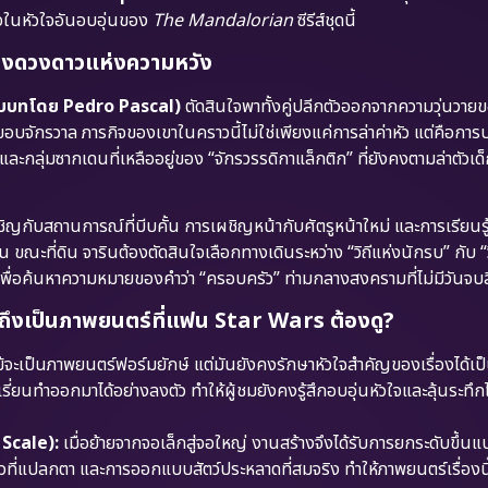
ใจในหัวใจอันอบอุ่นของ
The Mandalorian
ซีรีส์ชุดนี้
ป้องดวงดาวแห่งความหวัง
(รับบทโดย Pedro Pascal)
ตัดสินใจพาทั้งคู่ปลีกตัวออกจากความวุ่นวาย
อบจักรวาล ภารกิจของเขาในคราวนี้ไม่ใช่เพียงแค่การล่าค่าหัว แต่คือกา
ละกลุ่มซากเดนที่เหลืออยู่ของ “จักรวรรดิกาแล็กติก” ที่ยังคงตามล่าตัวเด็
ชิญกับสถานการณ์ที่บีบคั้น การเผชิญหน้ากับศัตรูหน้าใหม่ และการเรียนรู้
น ขณะที่ดิน จารินต้องตัดสินใจเลือกทางเดินระหว่าง “วิถีแห่งนักรบ” กับ “วิ
างเพื่อค้นหาความหมายของคำว่า “ครอบครัว” ท่ามกลางสงครามที่ไม่มีวันจบส
งเป็นภาพยนตร์ที่แฟน Star Wars ต้องดู?
้จะเป็นภาพยนตร์ฟอร์มยักษ์ แต่มันยังคงรักษาหัวใจสำคัญของเรื่องได้เป็
ยนทำออกมาได้อย่างลงตัว ทำให้ผู้ชมยังคงรู้สึกอบอุ่นหัวใจและลุ้นระทึ
 Scale):
เมื่อย้ายจากจอเล็กสู่จอใหญ่ งานสร้างจึงได้รับการยกระดับขึ้นแ
วที่แปลกตา และการออกแบบสัตว์ประหลาดที่สมจริง ทำให้ภาพยนตร์เรื่องน