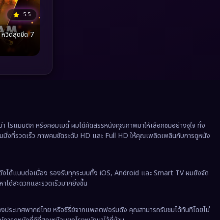
Political การเมือง
(41)
5.5
Prime Video
(20)
หวีดสุดขีด 7
Psychological จิตวิทยา
(895)
Rescue กู้ภัย
(11)
Revenge
(37)
Road Trip
(8)
 โรแมนติก หรือคอมเมดี้ ผมได้คัดสรรหนังคุณภาพมาให้เลือกชมอย่างจุใจ ทั้ง
ีมมิ่งที่รวดเร็ว ภาพคมชัดระดับ HD และ Full HD ให้คุณเพลิดเพลินกับการดูหนัง
Romance โรแมนติก
(347)
Romantic
(135)
ังได้แบบต่อเนื่อง รองรับทุกระบบทั้ง iOS, Android และ Smart TV ผมยังจัด
นหาได้สะดวกและรวดเร็วมากยิ่งขึ้น
Romantic Comedy
(167)
Satire
(12)
งต่างประเทศพากย์ไทย หรือซีรี่ย์จากแพลตฟอร์มดัง คุณสามารถรับชมได้ทันทีโดยไม่