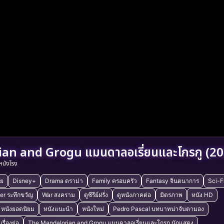
an and Grogu แมนดาลอเรี่ยนและโกรกู (20
หนังโรง
ัย
Disney+
Drama ดราม่า
Family ครอบครัว
Fantasy จินตนาการ
Sci-F
ler ระทึกขวัญ
War สงคราม
ดูซีรีย์ฝรั่ง
ดูหนังภาคต่อ
มิตรภาพ
หนัง HD
หนังยอดนิยม
หนังแนะนำ
หนังใหม่
Pedro Pascal บทบาทน่าจับตามอง
ื่องย่อ
The Mandalorian and Grogu แมนดาลอเรี่ยนและโกรกู นักแสดง