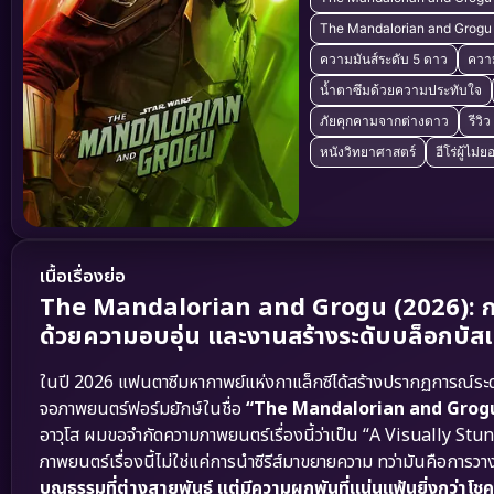
The Mandalorian and Grogu แ
ความมันส์ระดับ 5 ดาว
ควา
น้ำตาซึมด้วยความประทับใจ
ภัยคุกคามจากต่างดาว
รีว
หนังวิทยาศาสตร์
ฮีโร่ผู้ไม่
เนื้อเรื่องย่อ
The Mandalorian and Grogu (2026): การข
ด้วยความอบอุ่น และงานสร้างระดับบล็อกบัสเ
ในปี 2026 แฟนตาซีมหากาพย์แห่งกาแล็กซีได้สร้างปรากฏการณ์ระดับโ
จอภาพยนตร์ฟอร์มยักษ์ในชื่อ
“The Mandalorian and Grog
อาวุโส ผมขอจำกัดความภาพยนตร์เรื่องนี้ว่าเป็น “A Visually
ภาพยนตร์เรื่องนี้ไม่ใช่แค่การนำซีรีส์มาขยายความ ทว่ามันคือการ
บุญธรรมที่ต่างสายพันธุ์ แต่มีความผูกพันที่แน่นแฟ้นยิ่งกว่าโช