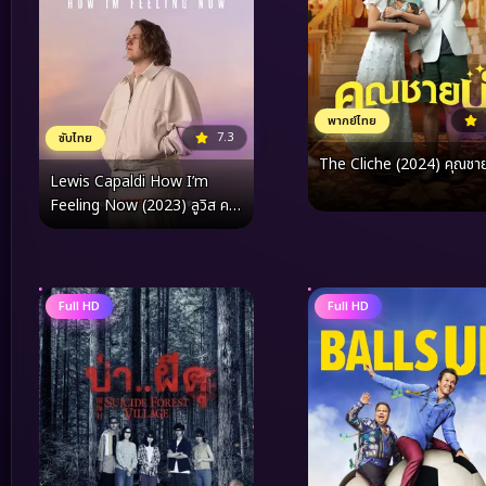
พากย์ไทย
7.3
ซับไทย
The Cliche (2024) คุณชาย
Lewis Capaldi How I’m
Feeling Now (2023) ลูวิส คา
ปาลดี ความรู้สึก ณ จุดนี้
Full HD
Full HD