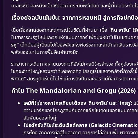
เนอเรชัน คอหนังแอ็กชันอวกาศระดับพรีเมียม และผู้ที่เคยประทับ
เรื่องย่อฉบับเข้มข้น: จากการหลบหนี สู่ภารกิจปก
เนื้อเรื่องสานต่อจากเหตุการณ์ในซีซันที่ผ่านมา เมื่อ
“ดิน จาริน” 
ในสาธารณรัฐใหม่และวิถีแห่งแมนดาลอร์ เพื่อมุ่งหน้าไปในเขตนอกข
รกู”
เด็กน้อยผู้เปี่ยมไปด้วยพลังแห่งฟอร์ซจากเหล่านักล่าเงินรางวัลแ
พลังของเขาในการฟื้นคืนอำนาจมืด
ระหว่างการเดินทางผ่านดวงดาวที่ยังไม่เคยมีใครสำรวจ ทั้งคู่ต้องเผ
โชคชะตาที่ใหญ่หลวงกว่าที่เคยคาดคิด โกรกูเริ่มแสดงพลังที่ก้าวล้ำขึ้
พิทักษ์” สมรภูมิแห่งนี้ไม่ใช่แค่การยิงปืนเลเซอร์ แต่คือการเดินท
ทำไม The Mandalorian and Grogu (2026) ถึ
เคมีที่ไม่อาจหาใครเทียบได้ของ ‘ดิน จาริน’ และ ‘โกรกู’:
แม
ความน่ารักของโกรกูสลับกับฉากแอ็กชันดุดันของแมนดาลอเรี่
สัมพันธ์ของทั้งคู่
โปรดักชันดีไซน์ระดับเวิลด์คลาส (Galactic Cinematic
กระโดด ฉากการต่อสู้ในอวกาศ ฉากการไล่ล่าบนพื้นผิวดวงดา