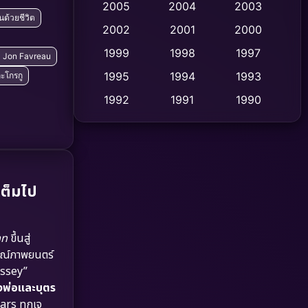
2005
2004
2003
ันด้วยชีวิต
Cult Film
2002
2001
2000
(4)
1999
1998
1997
ับ Jon Favreau
Culture
(9)
1995
1994
1993
ะโกรกู
Dance เต้น
(10)
1992
1991
1990
1989
1988
1986
Detective สืบสวน
(71)
1985
1983
1982
Detective สืบสวน
(58)
1981
1978
1974
Disaster
(13)
เต็มไป
1971
1962
Disney+
(5)
an
ขึ้นสู่
Documentary สารคดี
(92)
ารณ์ภาพยนตร์
yssey”
Drama ดราม่า
(1,435)
งพ่อและบุตร
ars ทุกเจ