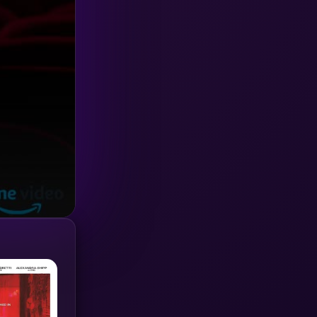
Investigation
(33)
iQIYI
(18)
Kids
(16)
LGBTQ
(5)
Love
(25)
Martial
(6)
Martial Arts
(36)
marvel
(2)
Melodrama
(6)
Military
(7)