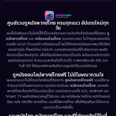
1989
1988
1986
Detective สืบสวน
(77)
1985
1983
1982
1981
1978
1974
Disaster
(13)
ศูนย์รวมดูหนังพากย์ไทย ครบทุกแนว อัปเดตใหม่ทุก
วัน
1971
1962
Disney+
(5)
ผมตั้งใจพัฒนาเว็บไซต์นี้ให้เป็นแหล่งรวมความบันเทิงสำหรับคนที่ชื่นชอบ
ดู
หนังพากย์ไทย
และ
หนังออนไลน์ไทย
แบบครบวงจร ไม่ว่าคุณจะชอบหนัง
Documentary สารคดี
(94)
แอคชั่น ดราม่า โรแมนติก หรือคอมเมดี้ ผมได้คัดสรรหนังคุณภาพมาให้เลือก
ชมอย่างจุใจ ทั้งหนังใหม่ หนังเก่า และหนังยอดนิยมที่กำลังมาแรง ผมยัง
อัปเดตเนื้อหาใหม่ทุกวัน เพื่อให้คุณไม่พลาดทุกเรื่องดัง พร้อมรองรับการรับ
Drama ดราม่า
(1,513)
ชมผ่านทุกอุปกรณ์ ด้วยระบบสตรีมมิ่งที่รวดเร็ว ภาพคมชัดระดับ HD และ
Full HD ให้คุณเพลิดเพลินกับการดูหนังได้แบบไม่มีสะดุด
Dystopian
(17)
ดูหนังออนไลน์พากย์ไทยฟรี ไม่มีโฆษณากวนใจ
Emotional
(61)
ผมออกแบบเว็บให้ตอบโจทย์คนที่ต้องการ
ดูหนังพากย์ไทยฟรี
แบบใช้งาน
ง่ายและไม่มีโฆษณารบกวน คุณสามารถรับชม
หนังออนไลน์ไทย
และหนัง
พากย์ไทยเรื่องดังได้แบบต่อเนื่อง รองรับทุกระบบทั้ง iOS, Android และ
Epic มหากาพย์
(227)
Smart TV ผมยังจัดหมวดหมู่ไว้ชัดเจน เช่น หนังใหม่พากย์ไทย หนังไทยยอด
นิยม หนัง Netflix พากย์ไทย และซีรี่ย์พากย์ไทย เพื่อให้คุณค้นหาได้สะดวก
Erotic
(36)
และรวดเร็วมากยิ่งขึ้น
Family ครอบครัว
(375)