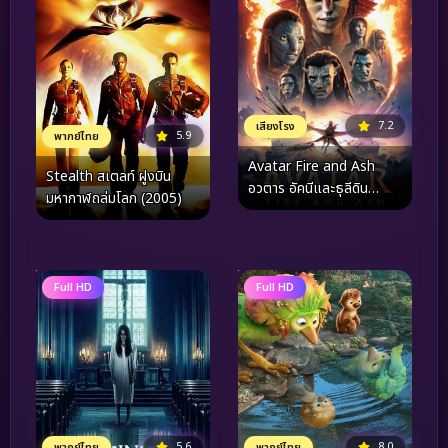
7.2
เสียงโรง
5.9
พากย์ไทย
Avatar Fire and Ash
Stealth สเตลท์ ฝูงบิน
อวตาร อัคนีและธุลีดิน
มหากาฬถล่มโลก (2005)
(2025)
Full HD
Full HD
5.6
8.0
พากย์ไทย
พากย์ไทย