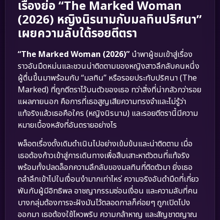
เรื่องย่อ “The Marked Woman
(2026) หญิงนิรนามกับมลทินปริศนา”
เผยความลับใต้รอยตีตรา
“The Marked Woman (2026)”
นำพาผู้ชมเข้าสู่เรื่อง
ราวอันมืดหม่นและชวนน่าติดตามของหญิงสาวลึกลับคนหนึ่ง
ผู้ตื่นขึ้นมาพร้อมกับ “มลทิน” หรือรอยประทับปริศนา (The
Marked) ที่ถูกตีตราไว้บนตัวของเธอ ทว่าสิ่งที่น่ากลัวกว่ารอย
แผลภายนอก คือการที่เธอสูญเสียความทรงจำและไม่รู้ว่า
แท้จริงแล้วเธอคือใคร (หญิงนิรนาม) และรอยตีตรานี้มีความ
หมายเบื้องหลังที่อันตรายอย่างไร
พล็อตเรื่องดั้งเดิมดำเนินไปอย่างเข้มข้นและน่าติดตาม เมื่อ
เธอต้องก้าวเข้าสู่การเดินทางเพื่อสืบเสาะหาตัวตนที่แท้จริง
พร้อมทั้งปลดล็อกความลึกลับของมลทินที่ติดตัวมา ยิ่งเธอ
ถลำลึกเข้าไปในเงื่อนงำมากเท่าไหร่ ความจริงอันดำมืดที่เกี่ยว
พันกับผู้มีอิทธิพล อาชญากรรมซ่อนเงื่อน และความลับที่คน
บางกลุ่มต้องการจะฝังมันไว้ตลอดกาลก็ค่อยๆ ถูกเปิดโปง
ออกมา เธอต้องใช้ไหวพริบ ความกล้าหาญ และสัญชาตญาณ