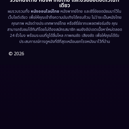
รวมหนังไทย หนังพากย์ไทย และซีรี่ย์ยอดฮิตไว้ในที่
เดียว
ผมรวบรวมทั้ง
หนังออนไลน์ไทย
หนังพากย์ไทย และซีรี่ย์ยอดนิยมมาไว้ใน
Fantasy จินตนาการ
(338)
เว็บไซต์เดียว เพื่อให้คุณเข้าถึงความบันเทิงได้ครบถ้วน ไม่ว่าจะเป็นหนังไทย
คุณภาพ หนังต่างประเทศพากย์ไทย หรือซีรี่ย์จากแพลตฟอร์มดัง คุณ
Fiction
(9)
สามารถรับชมได้ทันทีโดยไม่ต้องสมัครสมาชิก ผมยังอัปเดตเนื้อหาใหม่ตลอด
24 ชั่วโมง พร้อมระบบที่ดูได้ลื่นไหล ภาพคมชัด เสียงชัด เพื่อให้คุณได้รับ
Film
(57)
ประสบการณ์การดูหนังที่ดีที่สุดเหมือนยกโรงหนังมาไว้ที่บ้าน
Gothic
(3)
© 2026
Grief
(7)
HBO GO
(6)
HBO Max
(3)
Healing
(15)
Heist
(27)