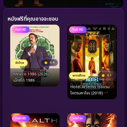
หนังฟรีที่คุณอาจจะชอบ
Full HD
Full HD
6.4
ซับไทย
México 1986 (2026)
6.1
พากย์ไทย
เม็กซิโก 1986
Hotel Artemis โรงแรม
โคตรมหาโจร (2018)
Full HD
หนังโรง