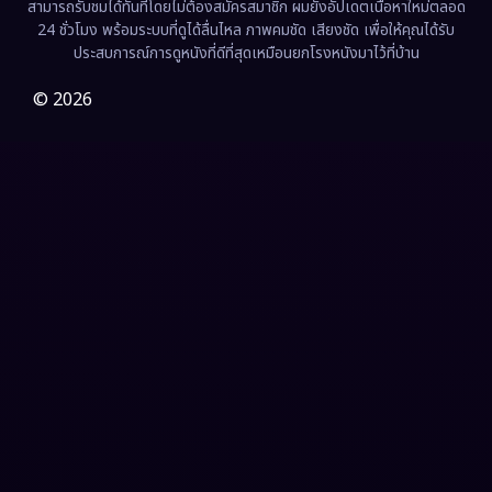
สามารถรับชมได้ทันทีโดยไม่ต้องสมัครสมาชิก ผมยังอัปเดตเนื้อหาใหม่ตลอด
24 ชั่วโมง พร้อมระบบที่ดูได้ลื่นไหล ภาพคมชัด เสียงชัด เพื่อให้คุณได้รับ
Film
(57)
ประสบการณ์การดูหนังที่ดีที่สุดเหมือนยกโรงหนังมาไว้ที่บ้าน
Gothic
(3)
© 2026
Grief
(7)
HBO GO
(6)
HBO Max
(3)
Healing
(15)
Heist
(26)
Historical
(7)
History ประวัติศาสตร์
(54)