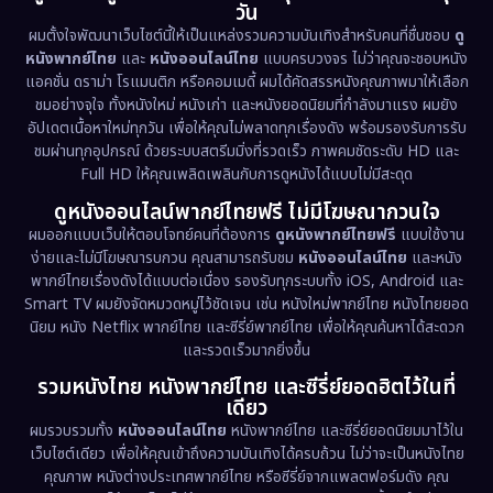
วัน
1971
1962
Disney+
(5)
ผมตั้งใจพัฒนาเว็บไซต์นี้ให้เป็นแหล่งรวมความบันเทิงสำหรับคนที่ชื่นชอบ
ดู
หนังพากย์ไทย
และ
หนังออนไลน์ไทย
แบบครบวงจร ไม่ว่าคุณจะชอบหนัง
Documentary สารคดี
(93)
แอคชั่น ดราม่า โรแมนติก หรือคอมเมดี้ ผมได้คัดสรรหนังคุณภาพมาให้เลือก
ชมอย่างจุใจ ทั้งหนังใหม่ หนังเก่า และหนังยอดนิยมที่กำลังมาแรง ผมยัง
อัปเดตเนื้อหาใหม่ทุกวัน เพื่อให้คุณไม่พลาดทุกเรื่องดัง พร้อมรองรับการรับ
Drama ดราม่า
(1,486)
ชมผ่านทุกอุปกรณ์ ด้วยระบบสตรีมมิ่งที่รวดเร็ว ภาพคมชัดระดับ HD และ
Full HD ให้คุณเพลิดเพลินกับการดูหนังได้แบบไม่มีสะดุด
Dystopian
(17)
ดูหนังออนไลน์พากย์ไทยฟรี ไม่มีโฆษณากวนใจ
Emotional
(61)
ผมออกแบบเว็บให้ตอบโจทย์คนที่ต้องการ
ดูหนังพากย์ไทยฟรี
แบบใช้งาน
ง่ายและไม่มีโฆษณารบกวน คุณสามารถรับชม
หนังออนไลน์ไทย
และหนัง
พากย์ไทยเรื่องดังได้แบบต่อเนื่อง รองรับทุกระบบทั้ง iOS, Android และ
Epic มหากาพย์
(221)
Smart TV ผมยังจัดหมวดหมู่ไว้ชัดเจน เช่น หนังใหม่พากย์ไทย หนังไทยยอด
นิยม หนัง Netflix พากย์ไทย และซีรี่ย์พากย์ไทย เพื่อให้คุณค้นหาได้สะดวก
Erotic
(36)
และรวดเร็วมากยิ่งขึ้น
รวมหนังไทย หนังพากย์ไทย และซีรี่ย์ยอดฮิตไว้ในที่
Family ครอบครัว
(369)
เดียว
ผมรวบรวมทั้ง
หนังออนไลน์ไทย
หนังพากย์ไทย และซีรี่ย์ยอดนิยมมาไว้ใน
Fantasy จินตนาการ
(331)
เว็บไซต์เดียว เพื่อให้คุณเข้าถึงความบันเทิงได้ครบถ้วน ไม่ว่าจะเป็นหนังไทย
คุณภาพ หนังต่างประเทศพากย์ไทย หรือซีรี่ย์จากแพลตฟอร์มดัง คุณ
Fiction
(9)