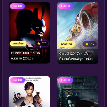
Full HD
Full HD
7.2
พากย์ไทย
7.0
พากย์ไทย
Bunny!! บันนี่! หลุมรัก
Cars 3 (2017) – เมื่อ
อันตราย (2026)
ตำนานต้องเผชิญหน้ากับกาล
เวลา และบทพิสูจน์แห่งจิต
วิญญาณแชมป์ผู้ไม่ยอมแพ้
Full HD
Full HD