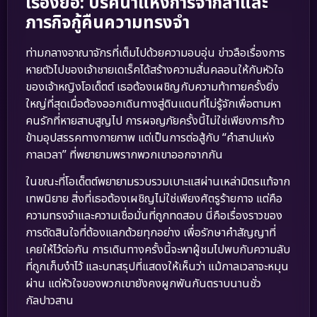
เรื่องย่อ: ปริศนาแห่งการจากลาและ
ภารกิจกู้คืนความทรงจำ
ท่ามกลางอาณาจักรที่เต็มไปด้วยความอบอุ่น ข่าวลือเรื่องการ
หายตัวไปของเจ้าชายเดเร็คได้สร้างความสั่นคลอนให้กับหัวใจ
ของเจ้าหญิงโอเด็ตต์ เธอต้องเผชิญกับความท้าทายครั้งยิ่ง
ใหญ่ที่สุดเมื่อต้องออกเดินทางสู่ดินแดนที่ไม่รู้จักเพื่อตามหา
คนรักที่หายสาบสูญไป การผจญภัยครั้งนี้ไม่ใช่เพียงการก้าว
ข้ามอุปสรรคทางกายภาพ แต่เป็นการต่อสู้กับ “คำสาปแห่ง
กาลเวลา” ที่พยายามพรากพวกเขาออกจากกัน
ในขณะที่โอเด็ตต์พยายามรวบรวมเบาะแสผ่านเหล่ามิตรแท้จาก
เทพนิยาย สิ่งที่เธอต้องเผชิญไม่ใช่เพียงศัตรูร้ายกาจ แต่คือ
ความทรงจำและความเชื่อมั่นที่ถูกทดสอบ นี่คือเรื่องราวของ
การตัดสินใจที่ต้องแลกด้วยทุกอย่าง เพื่อรักษาคำสัญญาที่
เคยให้ไว้ต่อกัน การเดินทางครั้งนี้จะพาผู้ชมไปพบกับความลับ
ที่ถูกเก็บงำไว้ และบทสรุปที่แสดงให้เห็นว่า แม้กาลเวลาจะหมุน
ผ่าน แต่หัวใจของพวกเขายังคงผูกพันกันตราบนานชั่ว
กัลปาวสาน