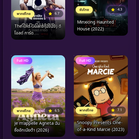
4.3
ซับไทย
6.7
พากย์ไทย
Minxiong Haunted
The Old Guard (2020) ดิ
House (2022)
โอลด์ การ์ด
Full HD
Full HD
7.1
พากย์ไทย
6.5
พากย์ไทย
Snoopy Presents One-
Je m’appelle Agneta ฉัน
of-a-Kind Marcie (2023)
ชื่ออักเนียต้า (2026)