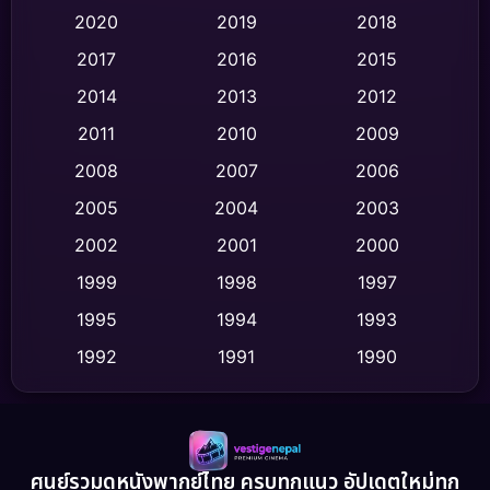
Classic หนังคลาสสิก
(47)
2020
2019
2018
2017
2016
2015
Comedy ตลก
(446)
2014
2013
2012
Coming-of-age ชีวิตวัยรุ่น
(62)
2011
2010
2009
Crime อาชญากรรม
(520)
2008
2007
2006
2005
2004
2003
Cult Film
(4)
2002
2001
2000
Culture
(9)
1999
1998
1997
Dance เต้น
1995
1994
1993
(10)
1992
1991
1990
Detective สืบสวน
(75)
1989
1988
1986
Detective สืบสวน
(60)
1985
1983
1982
1981
1978
1974
Disaster
(13)
ศูนย์รวมดูหนังพากย์ไทย ครบทุกแนว อัปเดตใหม่ทุก