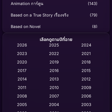
Animation การ์ตูน
(143)
Based on a True Story เรื่องจริง
(79)
Based on Novel
(8)
Biography ชีวิตจริง
(75)
เลือกดูตามปีที่ฉาย
2026
2025
2024
Black Comedy
(316)
2023
2022
2021
Classic หนังคลาสสิก
(47)
2020
2019
2018
2017
2016
2015
Comedy ตลก
(446)
2014
2013
2012
Coming-of-age ชีวิตวัยรุ่น
(62)
2011
2010
2009
Crime อาชญากรรม
(520)
2008
2007
2006
2005
2004
2003
Cult Film
(4)