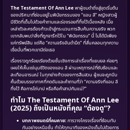
The Testament Of Ann Lee
พาผู้ชมดำดิ่งสู่จุดเริ่มต้น
ของปริศนาที่ซ่อนอยู่ในพินัยกรรมของ “แอน ลี” หญิงสาวผู้
มีชีวิตที่เต็มไปด้วยคำถามและร่องรอยที่ทิ้งไว้เบื้องหลัง เมื่อ
เหล่าตัวละครต้องก้าวเข้าสู่กระบวนการสืบค้นความจริง พวก
เขากลับพบว่าสิ่งที่ถูกจารึกไว้ใน “พินัยกรรม” นี้ ไม่ได้มีเพียง
แค่ทรัพย์สิน แต่คือ “ความจริงอันดำมืด” ที่สั่นคลอนทุกความ
เชื่อมั่นที่พวกเขามีต่อเธอ
เรื่องราวถูกร้อยเรียงด้วยชั้นเชิงการเล่าเรื่องที่แยบยล ค่อยๆ
เผยให้เห็นแง่มุมชีวิตของแอน ลี ผ่านเหตุการณ์ที่ซับซ้อนและ
สะเทือนอารมณ์ ในทุกย่างก้าวของการสืบสวน ผู้ชมจะถูกบีบ
คั้นด้วยบรรยากาศที่กดดันและคำถามที่ว่า “ความจริงที่แอน ลี
ทิ้งไว้ คือการไถ่บาป หรือคือคำสาปกันแน่?”
ทำไม The Testament Of Ann Lee
(2025) ถึงเป็นหนังที่คุณ “ต้องดู”?
บทภาพยนตร์ที่คมคาย:
การวางโครงเรื่องที่ซ้อนทับ
กันอย่างเหนือชั้น ทำให้ทุกนาทีของหนังเต็มไปด้วยการ