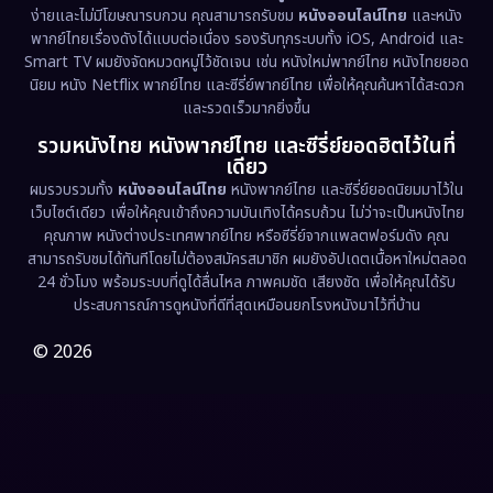
ง่ายและไม่มีโฆษณารบกวน คุณสามารถรับชม
หนังออนไลน์ไทย
และหนัง
พากย์ไทยเรื่องดังได้แบบต่อเนื่อง รองรับทุกระบบทั้ง iOS, Android และ
Epic มหากาพย์
(221)
Smart TV ผมยังจัดหมวดหมู่ไว้ชัดเจน เช่น หนังใหม่พากย์ไทย หนังไทยยอด
นิยม หนัง Netflix พากย์ไทย และซีรี่ย์พากย์ไทย เพื่อให้คุณค้นหาได้สะดวก
Erotic
(36)
และรวดเร็วมากยิ่งขึ้น
รวมหนังไทย หนังพากย์ไทย และซีรี่ย์ยอดฮิตไว้ในที่
Family ครอบครัว
(369)
เดียว
ผมรวบรวมทั้ง
หนังออนไลน์ไทย
หนังพากย์ไทย และซีรี่ย์ยอดนิยมมาไว้ใน
Fantasy จินตนาการ
(331)
เว็บไซต์เดียว เพื่อให้คุณเข้าถึงความบันเทิงได้ครบถ้วน ไม่ว่าจะเป็นหนังไทย
คุณภาพ หนังต่างประเทศพากย์ไทย หรือซีรี่ย์จากแพลตฟอร์มดัง คุณ
Fiction
(9)
สามารถรับชมได้ทันทีโดยไม่ต้องสมัครสมาชิก ผมยังอัปเดตเนื้อหาใหม่ตลอด
24 ชั่วโมง พร้อมระบบที่ดูได้ลื่นไหล ภาพคมชัด เสียงชัด เพื่อให้คุณได้รับ
Film
(57)
ประสบการณ์การดูหนังที่ดีที่สุดเหมือนยกโรงหนังมาไว้ที่บ้าน
Gothic
(3)
© 2026
Grief
(7)
HBO GO
(6)