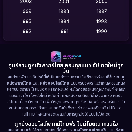
2002
2001
2000
Culture
(9)
1999
1998
1997
Dance เต้น
1995
1994
1993
(10)
1992
1991
1990
Detective สืบสวน
(75)
1989
1988
1986
Detective สืบสวน
(60)
1985
1983
1982
1981
1978
1974
Disaster
(13)
ศูนย์รวมดูหนังพากย์ไทย ครบทุกแนว อัปเดตใหม่ทุก
วัน
1971
1962
Disney+
(5)
ผมตั้งใจพัฒนาเว็บไซต์นี้ให้เป็นแหล่งรวมความบันเทิงสำหรับคนที่ชื่นชอบ
ดู
หนังพากย์ไทย
และ
หนังออนไลน์ไทย
แบบครบวงจร ไม่ว่าคุณจะชอบหนัง
Documentary สารคดี
(93)
แอคชั่น ดราม่า โรแมนติก หรือคอมเมดี้ ผมได้คัดสรรหนังคุณภาพมาให้เลือก
ชมอย่างจุใจ ทั้งหนังใหม่ หนังเก่า และหนังยอดนิยมที่กำลังมาแรง ผมยัง
อัปเดตเนื้อหาใหม่ทุกวัน เพื่อให้คุณไม่พลาดทุกเรื่องดัง พร้อมรองรับการรับ
Drama ดราม่า
(1,486)
ชมผ่านทุกอุปกรณ์ ด้วยระบบสตรีมมิ่งที่รวดเร็ว ภาพคมชัดระดับ HD และ
Full HD ให้คุณเพลิดเพลินกับการดูหนังได้แบบไม่มีสะดุด
Dystopian
(17)
ดูหนังออนไลน์พากย์ไทยฟรี ไม่มีโฆษณากวนใจ
Emotional
(61)
ผมออกแบบเว็บให้ตอบโจทย์คนที่ต้องการ
ดูหนังพากย์ไทยฟรี
แบบใช้งาน