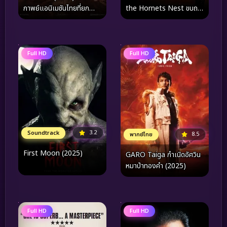
กาพย์แอนิเมชันไทยที่ยก
the Hornets Nest ขบถ
ระดับศิลปะการต่อสู้สู่เวทีโลก
สาวโค่นทรชน ปิดบัญชีคลั่ง
(2009)
Full HD
Full HD
3.2
Soundtrack
8.5
พากย์ไทย
First Moon (2025)
GARO Taiga กำเนิดอัศวิน
หมาป่าทองคำ (2025)
Full HD
Full HD