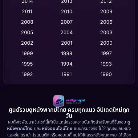
2014
2013
2012
Coming-of-age ชีวิตวัยรุ่น
(63)
2011
2010
2009
Crime อาชญากรรม
(535)
2008
2007
2006
2005
2004
2003
Cult Film
(4)
2002
2001
2000
Culture
(9)
1999
1998
1997
Dance เต้น
1995
1994
1993
(10)
1992
1991
1990
Detective สืบสวน
(77)
1989
1988
1986
Detective สืบสวน
(62)
1985
1983
1982
1981
1978
1974
Disaster
(13)
ศูนย์รวมดูหนังพากย์ไทย ครบทุกแนว อัปเดตใหม่ทุก
วัน
1971
1962
Disney+
(5)
ผมตั้งใจพัฒนาเว็บไซต์นี้ให้เป็นแหล่งรวมความบันเทิงสำหรับคนที่ชื่นชอบ
ดู
หนังพากย์ไทย
และ
หนังออนไลน์ไทย
แบบครบวงจร ไม่ว่าคุณจะชอบหนัง
Documentary สารคดี
(95)
แอคชั่น ดราม่า โรแมนติก หรือคอมเมดี้ ผมได้คัดสรรหนังคุณภาพมาให้เลือก