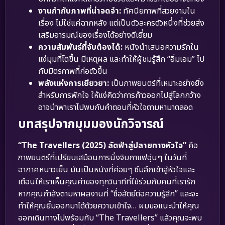
งานกำกับภาพที่น่าจดจำ:
ทัศนียภาพที่สวยงามใน
เรื่อง ไม่ใช่แค่ฉากหลัง แต่เป็นตัวละครตัวหนึ่งที่ช่วยส่ง
เสริมอารมณ์ของเรื่องได้อย่างดีเยี่ยม
ความสัมพันธ์ที่จับต้องได้:
หนังนำเสนอความรักใน
แง่มุมที่โตขึ้น มีเหตุผล และทำให้ผู้ชมรู้สึก “อิ่มเอม” ไป
กับมิตรภาพที่ก่อตัวขึ้น
พลังแห่งการเยียวยา:
เป็นภาพยนตร์ที่เหมาะอย่างยิ่ง
สำหรับการพักใจ ให้แง่คิดว่าการก้าวออกไปสู่โลกกว้าง
อาจนำพาเราไปพบกับคำตอบที่หัวใจตามหามาตลอด
บทสรุปจากมุมมองนักวิจารณ์
“The Travellers (2025) ลัดฟ้าสู่ปลายทางหัวใจ”
คือ
ภาพยนตร์ที่เปรียบเสมือนการนั่งจิบกาแฟอุ่นๆ ในวันที่
อากาศหนาวเย็น มันเป็นหนังที่ค่อยๆ ซึมลึกเข้าสู่หัวใจและ
เตือนให้เราเห็นคุณค่าของทุกวินาทีที่ใช้ร่วมกับคนที่เรารัก
หากคุณกำลังตามหาผลงานที่ “ซื่อสัตย์ต่อความรู้สึก” และจะ
ทำให้คุณยิ้มออกมาได้ด้วยความเข้าใจ… ผมขอแนะนำให้คุณ
ออกเดินทางไปพร้อมกับ “The Travellers” แล้วคุณจะพบ