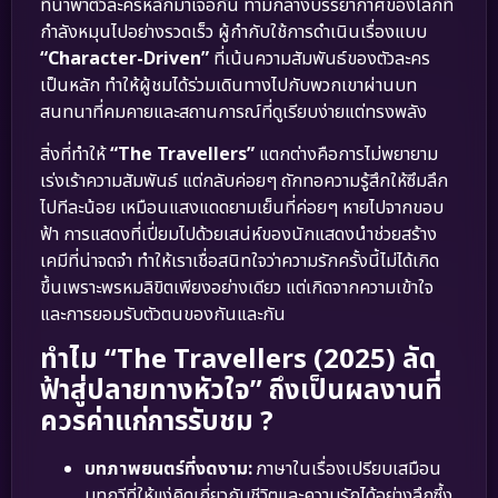
ที่นำพาตัวละครหลักมาเจอกัน ท่ามกลางบรรยากาศของโลกที่
กำลังหมุนไปอย่างรวดเร็ว ผู้กำกับใช้การดำเนินเรื่องแบบ
“Character-Driven”
ที่เน้นความสัมพันธ์ของตัวละคร
เป็นหลัก ทำให้ผู้ชมได้ร่วมเดินทางไปกับพวกเขาผ่านบท
สนทนาที่คมคายและสถานการณ์ที่ดูเรียบง่ายแต่ทรงพลัง
สิ่งที่ทำให้
“The Travellers”
แตกต่างคือการไม่พยายาม
เร่งเร้าความสัมพันธ์ แต่กลับค่อยๆ ถักทอความรู้สึกให้ซึมลึก
ไปทีละน้อย เหมือนแสงแดดยามเย็นที่ค่อยๆ หายไปจากขอบ
ฟ้า การแสดงที่เปี่ยมไปด้วยเสน่ห์ของนักแสดงนำช่วยสร้าง
เคมีที่น่าจดจำ ทำให้เราเชื่อสนิทใจว่าความรักครั้งนี้ไม่ได้เกิด
ขึ้นเพราะพรหมลิขิตเพียงอย่างเดียว แต่เกิดจากความเข้าใจ
และการยอมรับตัวตนของกันและกัน
ทำไม “The Travellers (2025) ลัด
ฟ้าสู่ปลายทางหัวใจ” ถึงเป็นผลงานที่
ควรค่าแก่การรับชม ?
บทภาพยนตร์ที่งดงาม:
ภาษาในเรื่องเปรียบเสมือน
บทกวีที่ให้แง่คิดเกี่ยวกับชีวิตและความรักได้อย่างลึกซึ้ง