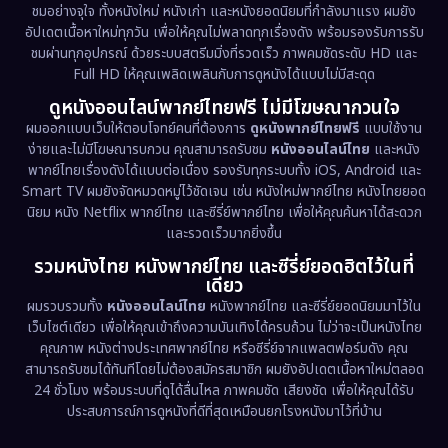
ชมอย่างจุใจ ทั้งหนังใหม่ หนังเก่า และหนังยอดนิยมที่กำลังมาแรง ผมยัง
อัปเดตเนื้อหาใหม่ทุกวัน เพื่อให้คุณไม่พลาดทุกเรื่องดัง พร้อมรองรับการรับ
Drama ดราม่า
(1,519)
ชมผ่านทุกอุปกรณ์ ด้วยระบบสตรีมมิ่งที่รวดเร็ว ภาพคมชัดระดับ HD และ
Full HD ให้คุณเพลิดเพลินกับการดูหนังได้แบบไม่มีสะดุด
Dystopian
(17)
ดูหนังออนไลน์พากย์ไทยฟรี ไม่มีโฆษณากวนใจ
Emotional
(61)
ผมออกแบบเว็บให้ตอบโจทย์คนที่ต้องการ
ดูหนังพากย์ไทยฟรี
แบบใช้งาน
ง่ายและไม่มีโฆษณารบกวน คุณสามารถรับชม
หนังออนไลน์ไทย
และหนัง
พากย์ไทยเรื่องดังได้แบบต่อเนื่อง รองรับทุกระบบทั้ง iOS, Android และ
Epic มหากาพย์
(229)
Smart TV ผมยังจัดหมวดหมู่ไว้ชัดเจน เช่น หนังใหม่พากย์ไทย หนังไทยยอด
นิยม หนัง Netflix พากย์ไทย และซีรี่ย์พากย์ไทย เพื่อให้คุณค้นหาได้สะดวก
Erotic
(38)
และรวดเร็วมากยิ่งขึ้น
รวมหนังไทย หนังพากย์ไทย และซีรี่ย์ยอดฮิตไว้ในที่
Family ครอบครัว
(375)
เดียว
ผมรวบรวมทั้ง
หนังออนไลน์ไทย
หนังพากย์ไทย และซีรี่ย์ยอดนิยมมาไว้ใน
Fantasy จินตนาการ
(338)
เว็บไซต์เดียว เพื่อให้คุณเข้าถึงความบันเทิงได้ครบถ้วน ไม่ว่าจะเป็นหนังไทย
คุณภาพ หนังต่างประเทศพากย์ไทย หรือซีรี่ย์จากแพลตฟอร์มดัง คุณ
Fiction
(9)
สามารถรับชมได้ทันทีโดยไม่ต้องสมัครสมาชิก ผมยังอัปเดตเนื้อหาใหม่ตลอด
24 ชั่วโมง พร้อมระบบที่ดูได้ลื่นไหล ภาพคมชัด เสียงชัด เพื่อให้คุณได้รับ
Film
(57)
ประสบการณ์การดูหนังที่ดีที่สุดเหมือนยกโรงหนังมาไว้ที่บ้าน