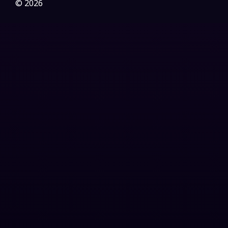
Gothic
(3)
© 2026
Grief
(7)
HBO GO
(6)
HBO Max
(3)
Healing
(15)
Heist
(27)
Historical
(7)
History ประวัติศาสตร์
(54)
Holiday
(3)
Horror สยองขวัญ
(394)