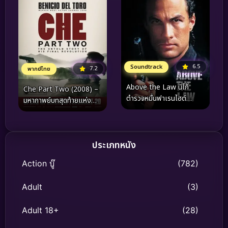
6.5
Soundtrack
7.2
พากย์ไทย
Above the Law นิโก้
Che Part Two (2008) –
ตำรวจหมื่นฟาเรนไฮต์
มหากาพย์บทสุดท้ายแห่ง
(1988)
อุดมการณ์ และหยดเลือดบน
เส้นทางสายปฏิวัติในโบลิเวีย
ประเภทหนัง
Action บู๊
(782)
Adult
(3)
Adult 18+
(28)