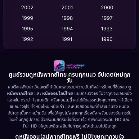
2002
2001
2000
Culture
(9)
1999
1998
1997
Dance เต้น
1995
1994
1993
(10)
1992
1991
1990
Detective สืบสวน
(59)
1989
1988
1986
Detective สืบสวน
(73)
1985
1983
1982
1981
1978
1974
Disaster
(13)
ศูนย์รวมดูหนังพากย์ไทย ครบทุกแนว อัปเดตใหม่ทุก
วัน
1971
1962
Disney+
(5)
ผมตั้งใจพัฒนาเว็บไซต์นี้ให้เป็นแหล่งรวมความบันเทิงสำหรับคนที่ชื่นชอบ
ดู
หนังพากย์ไทย
และ
หนังออนไลน์ไทย
แบบครบวงจร ไม่ว่าคุณจะชอบหนัง
Documentary สารคดี
(93)
แอคชั่น ดราม่า โรแมนติก หรือคอมเมดี้ ผมได้คัดสรรหนังคุณภาพมาให้เลือก
ชมอย่างจุใจ ทั้งหนังใหม่ หนังเก่า และหนังยอดนิยมที่กำลังมาแรง ผมยัง
อัปเดตเนื้อหาใหม่ทุกวัน เพื่อให้คุณไม่พลาดทุกเรื่องดัง พร้อมรองรับการรับ
Drama ดราม่า
(1,460)
ชมผ่านทุกอุปกรณ์ ด้วยระบบสตรีมมิ่งที่รวดเร็ว ภาพคมชัดระดับ HD และ
Full HD ให้คุณเพลิดเพลินกับการดูหนังได้แบบไม่มีสะดุด
Dystopian
(17)
ดูหนังออนไลน์พากย์ไทยฟรี ไม่มีโฆษณากวนใจ