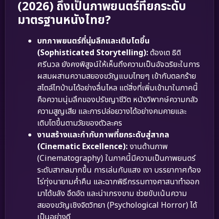
(2026) ถึงเป็นภาพยนตร์ที่ยกระดับ
มาตรฐานหนังไทย?
บทภาพยนตร์ที่นุ่มลึกและเติบโตขึ้น
(Sophisticated Storytelling):
ต้องเต ธิติ
ศรีนวล ยังคงพิสูจน์ให้เห็นถึงความเป็นอัจฉริยะในการ
ผสมผสานความสยองขวัญแบบไทยๆ เข้ากับตลกร้าย
สไตล์ไทบ้านได้อย่างลื่นไหล แต่สิ่งที่เพิ่มเข้ามาในภาคนี้
คือความนุ่มลึกของปรัชญาชีวิต หนังวิพากษ์ความกลัว
ความสูญเสีย และการปล่อยวางได้อย่างคมคายและ
เติบโตขึ้นตามวัยของตัวละคร
งานสร้างและกำกับภาพที่ยกระดับสู่สากล
(Cinematic Excellence):
งานด้านภาพ
(Cinematography) ในภาคนี้มีความเป็นภาพยนตร์
ระดับสากลมากขึ้น การเล่นกับแสง เงา บรรยากาศท้อง
ไร่ทุ่งนายามค่ำคืน และฉากพิธีกรรมทางศาสนาทำออก
มาได้ขลัง อึดอัด และน่าเกรงขาม ช่วยขับเน้นความ
สยองขวัญเชิงจิตวิทยา (Psychological Horror) ได้
เป็นอย่างดี