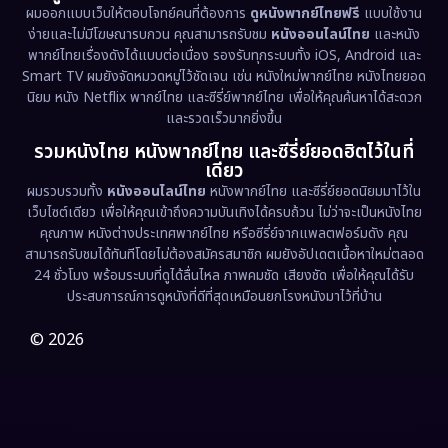
Emotional
(61)
ผมออกแบบเว็บให้ตอบโจทย์คนที่ต้องการ
ดูหนังพากย์ไทยฟรี
แบบใช้งาน
ง่ายและไม่มีโฆษณารบกวน คุณสามารถรับชม
หนังออนไลน์ไทย
และหนัง
พากย์ไทยเรื่องดังได้แบบต่อเนื่อง รองรับทุกระบบทั้ง iOS, Android และ
Epic มหากาพย์
(218)
Smart TV ผมยังจัดหมวดหมู่ไว้ชัดเจน เช่น หนังใหม่พากย์ไทย หนังไทยยอด
นิยม หนัง Netflix พากย์ไทย และซีรี่ย์พากย์ไทย เพื่อให้คุณค้นหาได้สะดวก
Erotic
(36)
และรวดเร็วมากยิ่งขึ้น
รวมหนังไทย หนังพากย์ไทย และซีรี่ย์ยอดฮิตไว้ในที่
Family ครอบครัว
(363)
เดียว
ผมรวบรวมทั้ง
หนังออนไลน์ไทย
หนังพากย์ไทย และซีรี่ย์ยอดนิยมมาไว้ใน
Fantasy จินตนาการ
(326)
เว็บไซต์เดียว เพื่อให้คุณเข้าถึงความบันเทิงได้ครบถ้วน ไม่ว่าจะเป็นหนังไทย
คุณภาพ หนังต่างประเทศพากย์ไทย หรือซีรี่ย์จากแพลตฟอร์มดัง คุณ
Fiction
(9)
สามารถรับชมได้ทันทีโดยไม่ต้องสมัครสมาชิก ผมยังอัปเดตเนื้อหาใหม่ตลอด
24 ชั่วโมง พร้อมระบบที่ดูได้ลื่นไหล ภาพคมชัด เสียงชัด เพื่อให้คุณได้รับ
Film
(57)
ประสบการณ์การดูหนังที่ดีที่สุดเหมือนยกโรงหนังมาไว้ที่บ้าน
Gothic
(3)
© 2026
Grief
(7)
HBO GO
(6)