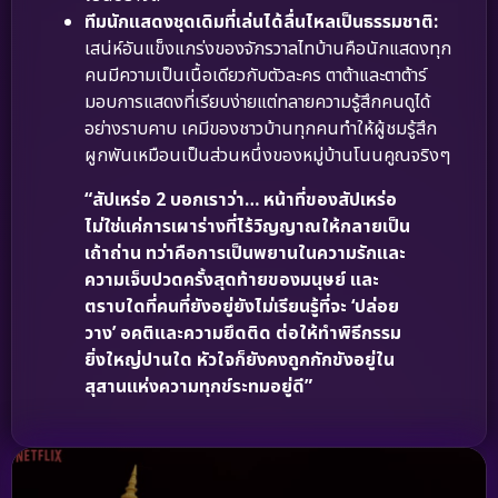
ทีมนักแสดงชุดเดิมที่เล่นได้ลื่นไหลเป็นธรรมชาติ:
เสน่ห์อันแข็งแกร่งของจักรวาลไทบ้านคือนักแสดงทุก
คนมีความเป็นเนื้อเดียวกับตัวละคร ตาต้าและตาต้าร์
มอบการแสดงที่เรียบง่ายแต่ทลายความรู้สึกคนดูได้
อย่างราบคาบ เคมีของชาวบ้านทุกคนทำให้ผู้ชมรู้สึก
ผูกพันเหมือนเป็นส่วนหนึ่งของหมู่บ้านโนนคูณจริงๆ
“สัปเหร่อ 2 บอกเราว่า… หน้าที่ของสัปเหร่อ
ไม่ใช่แค่การเผาร่างที่ไร้วิญญาณให้กลายเป็น
เถ้าถ่าน ทว่าคือการเป็นพยานในความรักและ
ความเจ็บปวดครั้งสุดท้ายของมนุษย์ และ
ตราบใดที่คนที่ยังอยู่ยังไม่เรียนรู้ที่จะ ‘ปล่อย
วาง’ อคติและความยึดติด ต่อให้ทำพิธีกรรม
ยิ่งใหญ่ปานใด หัวใจก็ยังคงถูกกักขังอยู่ใน
สุสานแห่งความทุกข์ระทมอยู่ดี”