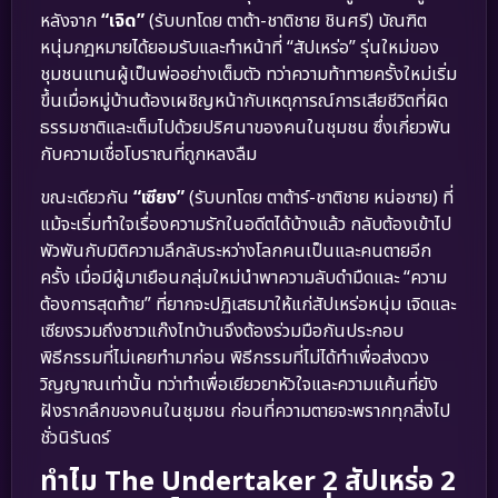
หลังจาก
“เจิด”
(รับบทโดย ตาต้า-ชาติชาย ชินศรี) บัณฑิต
หนุ่มกฎหมายได้ยอมรับและทำหน้าที่ “สัปเหร่อ” รุ่นใหม่ของ
ชุมชนแทนผู้เป็นพ่ออย่างเต็มตัว ทว่าความท้าทายครั้งใหม่เริ่ม
ขึ้นเมื่อหมู่บ้านต้องเผชิญหน้ากับเหตุการณ์การเสียชีวิตที่ผิด
ธรรมชาติและเต็มไปด้วยปริศนาของคนในชุมชน ซึ่งเกี่ยวพัน
กับความเชื่อโบราณที่ถูกหลงลืม
ขณะเดียวกัน
“เซียง”
(รับบทโดย ตาต้าร์-ชาติชาย หน่อชาย) ที่
แม้จะเริ่มทำใจเรื่องความรักในอดีตได้บ้างแล้ว กลับต้องเข้าไป
พัวพันกับมิติความลึกลับระหว่างโลกคนเป็นและคนตายอีก
ครั้ง เมื่อมีผู้มาเยือนกลุ่มใหม่นำพาความลับดำมืดและ “ความ
ต้องการสุดท้าย” ที่ยากจะปฏิเสธมาให้แก่สัปเหร่อหนุ่ม เจิดและ
เซียงรวมถึงชาวแก๊งไทบ้านจึงต้องร่วมมือกันประกอบ
พิธีกรรมที่ไม่เคยทำมาก่อน พิธีกรรมที่ไม่ได้ทำเพื่อส่งดวง
วิญญาณเท่านั้น ทว่าทำเพื่อเยียวยาหัวใจและความแค้นที่ยัง
ฝังรากลึกของคนในชุมชน ก่อนที่ความตายจะพรากทุกสิ่งไป
ชั่วนิรันดร์
ทำไม The Undertaker 2 สัปเหร่อ 2