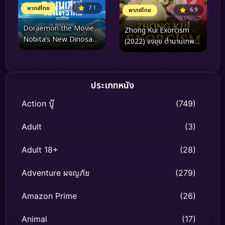
7.1
พากย์ไทย
6.9
พากย์ไทย
Doraemon the Movie
Zhong Kui Exorcism
Nobita’s New Dinosaur
(2022) จงขุย ตำนานเทพ
(2020) โดราเอมอน เดอะ
อสูร
มูฟวี่ ตอน ไดโนเสาร์ตัวใหม่
ของโนบิตะ
ประเภทหนัง
Action บู๊
(749)
Adult
(3)
Adult 18+
(28)
Adventure ผจญภัย
(279)
Amazon Prime
(26)
Animal
(17)