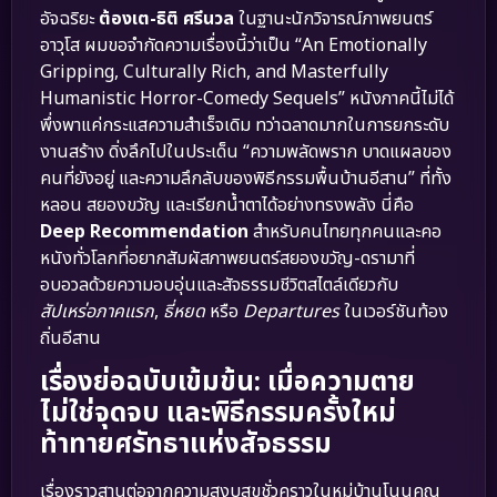
อัจฉริยะ
ต้องเต-ธิติ ศรีนวล
ในฐานะนักวิจารณ์ภาพยนตร์
อาวุโส ผมขอจำกัดความเรื่องนี้ว่าเป็น “An Emotionally
Gripping, Culturally Rich, and Masterfully
Humanistic Horror-Comedy Sequels” หนังภาคนี้ไม่ได้
พึ่งพาแค่กระแสความสำเร็จเดิม ทว่าฉลาดมากในการยกระดับ
งานสร้าง ดิ่งลึกไปในประเด็น “ความพลัดพราก บาดแผลของ
คนที่ยังอยู่ และความลึกลับของพิธีกรรมพื้นบ้านอีสาน” ที่ทั้ง
หลอน สยองขวัญ และเรียกน้ำตาได้อย่างทรงพลัง นี่คือ
Deep Recommendation
สำหรับคนไทยทุกคนและคอ
หนังทั่วโลกที่อยากสัมผัสภาพยนตร์สยองขวัญ-ดรามาที่
อบอวลด้วยความอบอุ่นและสัจธรรมชีวิตสไตล์เดียวกับ
สัปเหร่อภาคแรก
,
ธี่หยด
หรือ
Departures
ในเวอร์ชันท้อง
ถิ่นอีสาน
เรื่องย่อฉบับเข้มข้น: เมื่อความตาย
ไม่ใช่จุดจบ และพิธีกรรมครั้งใหม่
ท้าทายศรัทธาแห่งสัจธรรม
เรื่องราวสานต่อจากความสงบสุขชั่วคราวในหมู่บ้านโนนคูณ