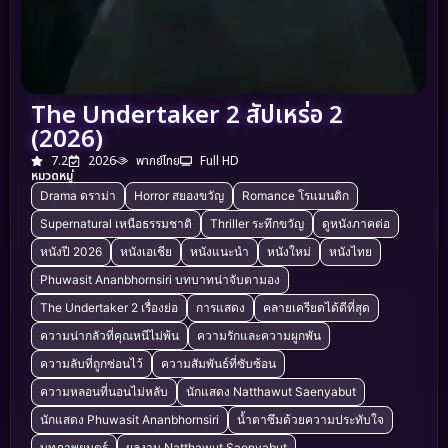
The Undertaker 2 สัปเหร่อ 2
(2026)
7.2
2026
พากย์ไทย
Full HD
หมวดหมู่
Drama ดราม่า
Horror สยองขวัญ
Romance โรแมนติก
Supernatural เหนือธรรมชาติ
Thriller ระทึกขวัญ
ดูหนังภาคต่อ
หนังปี 2026
หนังเอเชีย
หนังแนะนำ
หนังใหม่
หนังไทย
Phuwasit Ananbhornsiri บทบาทน่าจับตามอง
The Undertaker 2 เรื่องย่อ
การแสดง
คลายเครียดได้ดีที่สุด
ความน่ากลัวที่คุณหนีไม่พ้น
ความรักและความผูกพัน
ความลับที่ถูกซ่อนไว้
ความสัมพันธ์ที่ซับซ้อน
ความหลอนที่นอนไม่หลับ
นักแสดง Natthawut Saenyabut
นักแสดง Phuwasit Ananbhornsiri
น้ำตาซึมด้วยความประทับใจ
บทภาพยนตร์
ผลงาน Natthawut Saenyabut