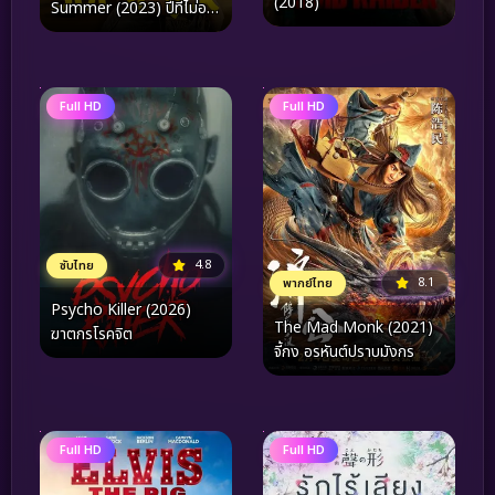
(2018)
Summer (2023) ปีที่ไม่อาจ
ลืมเลือน ฤดูร้อน
Full HD
Full HD
4.8
ซับไทย
8.1
พากย์ไทย
Psycho Killer (2026)
The Mad Monk (2021)
ฆาตกรโรคจิต
จี้กง อรหันต์ปราบมังกร
Full HD
Full HD