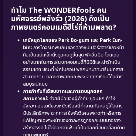
ทำไม The WONDERfools คน
มหัศจรรย์พลังรั่ว (2026) ถึงเป็น
ภาพยนตร์คอมเมดี้ฮีโร่ที่ห้ามพลาด?
เคมีหยุดโลกของ Park Bo-gum และ Park Eun-
bin:
การโคจรมาพบกันของสองซุปเปอร์สตาร์แถวหน้า
ถือเป็นแม่เหล็กดึงดูดคนดูขั้นสุด พัคอึนบิน โดดเด่น
อย่างมากในการเล่นบทคอมเมดี้ที่มีมิติและน่ารักเป็น
ธรรมชาติ ขณะที่ พัคโบกอม พลิกบทบาทมารับบทสาย
ฮา มาดกวน ทลายภาพลักษณ์พระเอกนิ่งเงียบได้อย่าง
สมบูรณ์แบบ
การกำกับที่เฉียบขาดและการตบมุกตลก
สถานการณ์:
ด้วยฝีมือของผู้กำกับ ยูอินชิก ทำให้
จังหวะคอมเมดี้ของหนังเรื่องนี้ทำงานกับคนดูได้อย่าง
มีประสิทธิภาพ ฉากการใช้พลังวิเศษพลาดท่า หรือการ
แก้ปัญหาเฉพาะหน้าของตัวละครถูกออกแบบมาอย่าง
สร้างสรรค์ ไม่ใช่ตลกคาเฟ่ แต่เป็นตลกที่ขับเคลื่อนด้วย
บทภาพยนตร์