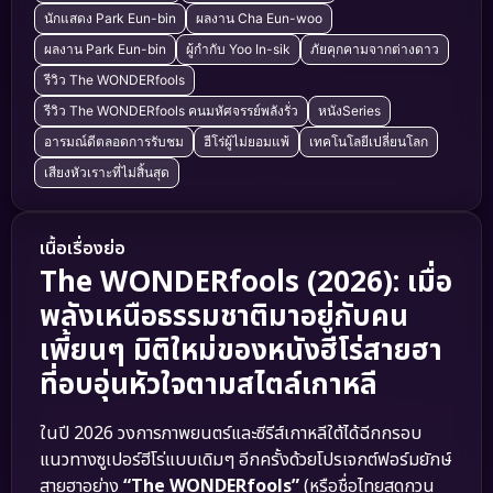
นักแสดง Park Eun-bin
ผลงาน Cha Eun-woo
ผลงาน Park Eun-bin
ผู้กำกับ Yoo In-sik
ภัยคุกคามจากต่างดาว
รีวิว The WONDERfools
รีวิว The WONDERfools คนมหัศจรรย์พลังรั่ว
หนังSeries
อารมณ์ดีตลอดการรับชม
ฮีโร่ผู้ไม่ยอมแพ้
เทคโนโลยีเปลี่ยนโลก
เสียงหัวเราะที่ไม่สิ้นสุด
เนื้อเรื่องย่อ
The WONDERfools (2026): เมื่อ
พลังเหนือธรรมชาติมาอยู่กับคน
เพี้ยนๆ มิติใหม่ของหนังฮีโร่สายฮา
ที่อบอุ่นหัวใจตามสไตล์เกาหลี
ในปี 2026 วงการภาพยนตร์และซีรีส์เกาหลีใต้ได้ฉีกกรอบ
แนวทางซูเปอร์ฮีโร่แบบเดิมๆ อีกครั้งด้วยโปรเจกต์ฟอร์มยักษ์
สายฮาอย่าง
“The WONDERfools”
(หรือชื่อไทยสุดกวน