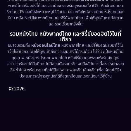
พากย์ไทยเรื่องดังได้แบบต่อเนื่อง รองรับทุกระบบทั้ง iOS, Android และ
Epic มหากาพย์
(218)
Smart TV ผมยังจัดหมวดหมู่ไว้ชัดเจน เช่น หนังใหม่พากย์ไทย หนังไทยยอด
นิยม หนัง Netflix พากย์ไทย และซีรี่ย์พากย์ไทย เพื่อให้คุณค้นหาได้สะดวก
Erotic
(36)
และรวดเร็วมากยิ่งขึ้น
รวมหนังไทย หนังพากย์ไทย และซีรี่ย์ยอดฮิตไว้ในที่
Family ครอบครัว
(363)
เดียว
ผมรวบรวมทั้ง
หนังออนไลน์ไทย
หนังพากย์ไทย และซีรี่ย์ยอดนิยมมาไว้ใน
Fantasy จินตนาการ
(326)
เว็บไซต์เดียว เพื่อให้คุณเข้าถึงความบันเทิงได้ครบถ้วน ไม่ว่าจะเป็นหนังไทย
คุณภาพ หนังต่างประเทศพากย์ไทย หรือซีรี่ย์จากแพลตฟอร์มดัง คุณ
Fiction
(9)
สามารถรับชมได้ทันทีโดยไม่ต้องสมัครสมาชิก ผมยังอัปเดตเนื้อหาใหม่ตลอด
24 ชั่วโมง พร้อมระบบที่ดูได้ลื่นไหล ภาพคมชัด เสียงชัด เพื่อให้คุณได้รับ
Film
(57)
ประสบการณ์การดูหนังที่ดีที่สุดเหมือนยกโรงหนังมาไว้ที่บ้าน
Gothic
(3)
© 2026
Grief
(7)
HBO GO
(6)
HBO Max
(3)