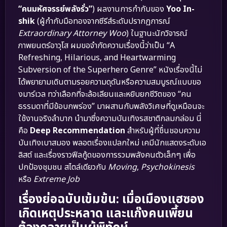
“คนมหัศจรรย์พลังรั่ว”
) ผลงานการกำกับของ
Yoo In-
shik
(ผู้กำกับมือทองจากซีรีส์ระดับปรากฏการณ์
Extraordinary Attorney Woo
) ในฐานะนักวิจารณ์
ภาพยนตร์อาวุโส ผมขอจำกัดความเรื่องนี้ว่าเป็น “A
Refreshing, Hilarious, and Heartwarming
Subversion of the Superhero Genre” หนังเรื่องนี้ไม่
ได้พยายามเดินตามรอยความดุดันหรือความสมบูรณ์แบบขอ
งมาร์เวล ทว่าเลือกที่จะล้อเลียนและหยิบยกชีวิตของ “คน
ธรรมดาที่มีข้อบกพร่อง” มาผสานกับพลังวิเศษที่ดูเหมือนจะ
ใช้งานจริงลำบาก นำมาซึ่งความบันเทิงรสชาติกลมกล่อม นี่
คือ
Deep Recommendation
สำหรับผู้ที่ชื่นชอบความ
บันเทิงเบาสมอง พลอตเรื่องแปลกใหม่ เคมีนักแสดงระดับเอ
ลิสต์ และเรื่องราวฟีลกู้ดของการรวมพลังคนตัวเล็กๆ เพื่อ
ปกป้องชุมชน สไตล์เดียวกับ
Moving
,
Psychokinesis
หรือ
Extreme Job
เรื่องย่อฉบับเข้มข้น: เมื่อเมืองแฮซอง
เกิดเหตุประหลาด และแก๊งคนเพี้ยน