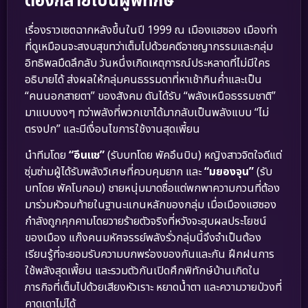
ต้องกลายเป็นผู้พิทักษ์
เรื่องราวเซตฉากหลังขึ้นในปี 1999 ณ เมืองแฮซอง เมืองท่า
ที่ดูเหมือนจะสงบสุขทว่าเต็มไปด้วยคดีอาชญากรรมและกลุ่ม
อิทธิพลมืดลึกลับ วันหนึ่งเกิดเหตุการณ์ประหลาดที่ไม่มีใคร
อธิบายได้ ส่งผลให้กลุ่มคนธรรมดาที่หาเช้ากินค่ำและเป็น
“คนนอกสายตา” ของสังคม ดันได้รับ “พลังเหนือธรรมชาติ”
มาแบบงงๆ ทว่าพลังที่พวกเขาได้มากลับเป็นพลังแบบ “ไม่
ตรงปก” และมีเงื่อนไขการใช้งานสุดเพี้ยน
นำทีมโดย
“อึนแช”
(รับบทโดย พัคอึนบิน) หญิงสาวจิตใจดีแต่
ซุ่มซ่ามผู้ได้รับพลังวิเศษที่ควบคุมยาก และ
“มยองจุน”
(รับ
บทโดย พัคโบกอม) ชายหนุ่มมาดซื่อแต่พกพาความกวนที่ต้อง
มาร่วมหัวจมท้ายในฐานะแกนหลักของกลุ่ม เมื่อเมืองแฮซอง
กำลังถูกคุกคามโดยวายร้ายตัวจริงที่หวังจะฮุบผลประโยชน์
ของเมือง แก๊งคนมหัศจรรย์พลังรั่วกลุ่มนี้จึงจำเป็นต้อง
เรียนรู้ที่จะยอมรับความบกพร่องของกันและกัน ฝึกฝนการ
ใช้พลังสุดเพี้ยน และรวมตัวกันเปิดศึกพิทักษ์บ้านเกิดใน
ภารกิจที่เต็มไปด้วยเสียงหัวเราะ หยาดน้ำตา และความวายป่วงที่
คาดเดาไม่ได้