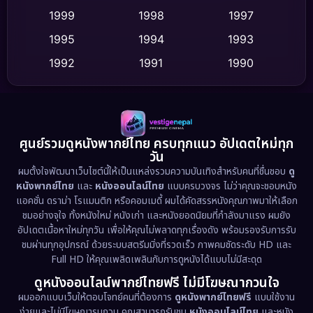
Culture
(9)
1999
1998
1997
Dance เต้น
1995
1994
1993
(10)
1992
1991
1990
Detective สืบสวน
(59)
1989
1988
1986
Detective สืบสวน
(73)
1985
1983
1982
1981
1978
1974
Disaster
(13)
ศูนย์รวมดูหนังพากย์ไทย ครบทุกแนว อัปเดตใหม่ทุก
วัน
1971
1962
Disney+
(5)
ผมตั้งใจพัฒนาเว็บไซต์นี้ให้เป็นแหล่งรวมความบันเทิงสำหรับคนที่ชื่นชอบ
ดู
หนังพากย์ไทย
และ
หนังออนไลน์ไทย
แบบครบวงจร ไม่ว่าคุณจะชอบหนัง
Documentary สารคดี
(93)
แอคชั่น ดราม่า โรแมนติก หรือคอมเมดี้ ผมได้คัดสรรหนังคุณภาพมาให้เลือก
ชมอย่างจุใจ ทั้งหนังใหม่ หนังเก่า และหนังยอดนิยมที่กำลังมาแรง ผมยัง
อัปเดตเนื้อหาใหม่ทุกวัน เพื่อให้คุณไม่พลาดทุกเรื่องดัง พร้อมรองรับการรับ
Drama ดราม่า
(1,460)
ชมผ่านทุกอุปกรณ์ ด้วยระบบสตรีมมิ่งที่รวดเร็ว ภาพคมชัดระดับ HD และ
Full HD ให้คุณเพลิดเพลินกับการดูหนังได้แบบไม่มีสะดุด
Dystopian
(17)
ดูหนังออนไลน์พากย์ไทยฟรี ไม่มีโฆษณากวนใจ
Emotional
(61)
ผมออกแบบเว็บให้ตอบโจทย์คนที่ต้องการ
ดูหนังพากย์ไทยฟรี
แบบใช้งาน
ง่ายและไม่มีโฆษณารบกวน คุณสามารถรับชม
หนังออนไลน์ไทย
และหนัง