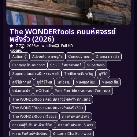
The WONDERfools คนมหัศจรรย์
พลังรั่ว (2026)
7.7
2026
พากย์ไทย
Full HD
หมวดหมู่
Action บู๊
Adventure ผจญภัย
Comedy ตลก
Drama ดราม่า
Fantasy จินตนาการ
Sci-Fi วิทยาศาสตร์
Superhero
Supernatural เหนือธรรมชาติ
Thriller ระทึกขวัญ
ดูซีรี่ย์
ดูซีรีย์เกาหลี
ดูซีรีย์ไทย
หนัง HD
หนังยอดนิยม
หนังเอเชีย
หนังแนะนำ
หนังใหม่
Park Eun-bin บทบาทน่าจับตามอง
The WONDERfools คนมหัศจรรย์พลังรั่ว นักแสดง
The WONDERfools คนมหัศจรรย์พลังรั่ว รีวิว
The WONDERfools เรื่องย่อ
การค้นพบที่น่าทึ่ง
การต่อสู้ที่เดิมพันด้วยชีวิต
ความมันส์ระดับ 5 ดาว
ความสัมพันธ์ที่ซับซ้อน
นักแสดง Cha Eun-woo