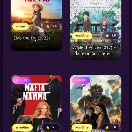
5.4
ซับไทย
9.0
พากย์ไทย
Elvis the Pig (2022)
A Silent Voice (2017) –
เมื่อ “ความเงียบ” ตะโกน
ก้องถึงความหมายของการมี
ชีวิตและการให้อภัย
Full HD
Full HD
5.5
6.8
พากย์ไทย
พากย์ไทย