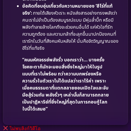
ข้อคิดที่อบอุ่นเกี่ยวกับความหมายของ ‘ฮีโร่ที่แท้
จริง’:
ภายใต้เสียงหัวเราะ หนังส่งสารอย่างทรงพลังว่า
คนเราไม่จำเป็นต้องสมบูรณ์แบบ มีหุ่นล่ำบึ้ก หรือมี
พลังทำลายล้างโลกถึงจะช่วยคนอื่นได้ แค่หัวใจที่รัก
ความถูกต้อง และความกล้าที่จะลุกขึ้นมาปกป้องคนที่
เรารักในวันที่สังคมหันหลังให้ นั่นคือจิตวิญญาณของ
ฮีโร่ที่แท้จริง
“คนมหัศจรรย์พลังรั่ว บอกเราว่า… บางครั้ง
โชคชะตาก็มักจะมอบสิ่งยิ่งใหญ่มาให้ในรูป
แบบที่เราไม่พร้อม ทว่าความบกพร่องหรือ
ความรั่วในตัวเราไม่ได้แปลว่าเราไร้ค่า เพราะ
เมื่อคนธรรมดาที่แตกสลายยอมเปิดใจและจับ
มือสู้ร่วมกัน พลังรั่วๆ เหล่านั้นก็สามารถกลาย
เป็นปาฏิหาริย์ที่ยิ่งใหญ่ที่สุดในการกอบกู้โลก
ใบนี้ได้เสมอ”
ไม่พบลิงก์วิดีโอ