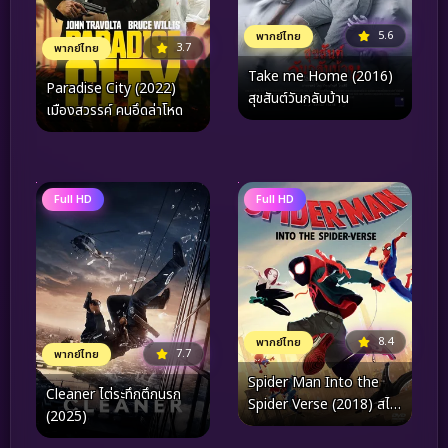
5.6
พากย์ไทย
3.7
พากย์ไทย
Take me Home (2016)
Paradise City (2022)
สุขสันต์วันกลับบ้าน
เมืองสวรรค์ คนอึดล่าโหด
Full HD
Full HD
8.4
พากย์ไทย
7.7
พากย์ไทย
Spider Man Into the
Cleaner ไต่ระทึกตึกนรก
Spider Verse (2018) สไป
(2025)
เดอร์แมน ผงาดสู่จักรวาล