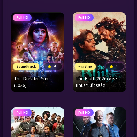
แมงมุม
Full HD
Full HD
4.5
6.3
Soundtrack
พากย์ไทย
The Dresden Sun
The Bluff (2026) ชำระ
(2026)
แค้นราชินีโจรสลัด
Full HD
Full HD