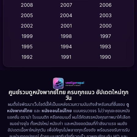
Crime อาชญากรรม
(520)
2008
2007
2006
2005
2004
2003
Cult Film
(4)
2002
2001
2000
Culture
(9)
1999
1998
1997
Dance เต้น
1995
1994
1993
(10)
1992
1991
1990
Detective สืบสวน
(75)
1989
1988
1986
Detective สืบสวน
(60)
1985
1983
1982
1981
1978
1974
Disaster
(13)
ศูนย์รวมดูหนังพากย์ไทย ครบทุกแนว อัปเดตใหม่ทุก
วัน
1971
1962
Disney+
(5)
ผมตั้งใจพัฒนาเว็บไซต์นี้ให้เป็นแหล่งรวมความบันเทิงสำหรับคนที่ชื่นชอบ
ดู
หนังพากย์ไทย
และ
หนังออนไลน์ไทย
แบบครบวงจร ไม่ว่าคุณจะชอบหนัง
Documentary สารคดี
(93)
แอคชั่น ดราม่า โรแมนติก หรือคอมเมดี้ ผมได้คัดสรรหนังคุณภาพมาให้เลือก
ชมอย่างจุใจ ทั้งหนังใหม่ หนังเก่า และหนังยอดนิยมที่กำลังมาแรง ผมยัง
อัปเดตเนื้อหาใหม่ทุกวัน เพื่อให้คุณไม่พลาดทุกเรื่องดัง พร้อมรองรับการรับ
Drama ดราม่า
(1,486)
ชมผ่านทุกอุปกรณ์ ด้วยระบบสตรีมมิ่งที่รวดเร็ว ภาพคมชัดระดับ HD และ