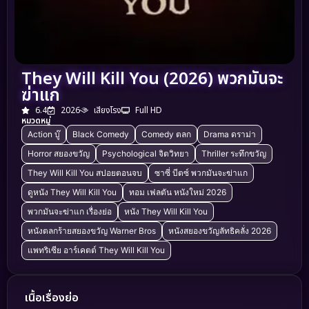
They Will Kill You (2026) พวกมันจะ
ฆ่าแก
6.4
2026
เสียงโรง
Full HD
หมวดหมู่
Action บู๊
Black Comedy
Comedy ตลก
Drama ดราม่า
Horror สยองขวัญ
Psychological จิตวิทยา
Thriller ระทึกขวัญ
They Will Kill You สปอยตอนจบ
ซาซี่ บีตซ์ พวกมันจะฆ่าแก
ดูหนัง They Will Kill You
ทอม เฟลตัน หนังใหม่ 2026
พวกมันจะฆ่าแก เรื่องย่อ
หนัง They Will Kill You
หนังตลกร้ายสยองขวัญ Warner Bros
หนังสยองขวัญลัทธิคลั่ง 2026
แพทริเซีย อาร์เคตต์ They Will Kill You
เนื้อเรื่องย่อ