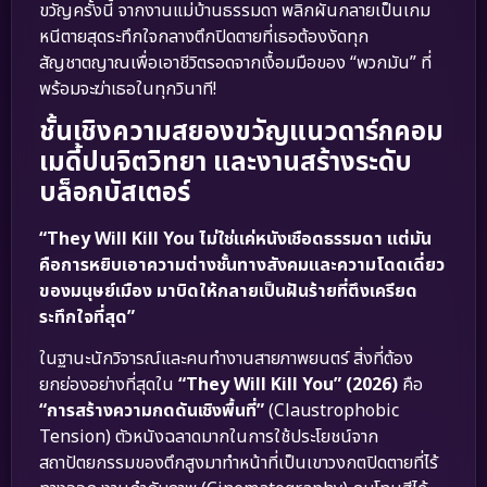
ขวัญครั้งนี้ จากงานแม่บ้านธรรมดา พลิกผันกลายเป็นเกม
หนีตายสุดระทึกใจกลางตึกปิดตายที่เธอต้องงัดทุก
สัญชาตญาณเพื่อเอาชีวิตรอดจากเงื้อมมือของ “พวกมัน” ที่
พร้อมจะฆ่าเธอในทุกวินาที!
ชั้นเชิงความสยองขวัญแนวดาร์กคอม
เมดี้ปนจิตวิทยา และงานสร้างระดับ
บล็อกบัสเตอร์
“They Will Kill You ไม่ใช่แค่หนังเชือดธรรมดา แต่มัน
คือการหยิบเอาความต่างชั้นทางสังคมและความโดดเดี่ยว
ของมนุษย์เมือง มาบิดให้กลายเป็นฝันร้ายที่ตึงเครียด
ระทึกใจที่สุด”
ในฐานะนักวิจารณ์และคนทำงานสายภาพยนตร์ สิ่งที่ต้อง
ยกย่องอย่างที่สุดใน
“They Will Kill You” (2026)
คือ
“การสร้างความกดดันเชิงพื้นที่”
(Claustrophobic
Tension) ตัวหนังฉลาดมากในการใช้ประโยชน์จาก
สถาปัตยกรรมของตึกสูงมาทำหน้าที่เป็นเขาวงกตปิดตายที่ไร้