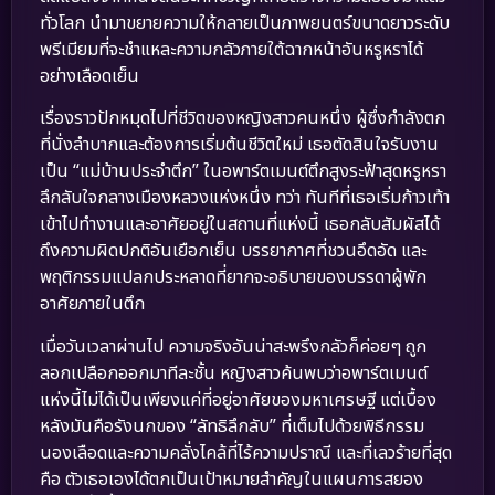
ทั่วโลก นำมาขยายความให้กลายเป็นภาพยนตร์ขนาดยาวระดับ
พรีเมียมที่จะชำแหละความกลัวภายใต้ฉากหน้าอันหรูหราได้
อย่างเลือดเย็น
เรื่องราวปักหมุดไปที่ชีวิตของหญิงสาวคนหนึ่ง ผู้ซึ่งกำลังตก
ที่นั่งลำบากและต้องการเริ่มต้นชีวิตใหม่ เธอตัดสินใจรับงาน
เป็น “แม่บ้านประจำตึก” ในอพาร์ตเมนต์ตึกสูงระฟ้าสุดหรูหรา
ลึกลับใจกลางเมืองหลวงแห่งหนึ่ง ทว่า ทันทีที่เธอเริ่มก้าวเท้า
เข้าไปทำงานและอาศัยอยู่ในสถานที่แห่งนี้ เธอกลับสัมผัสได้
ถึงความผิดปกติอันเยือกเย็น บรรยากาศที่ชวนอึดอัด และ
พฤติกรรมแปลกประหลาดที่ยากจะอธิบายของบรรดาผู้พัก
อาศัยภายในตึก
เมื่อวันเวลาผ่านไป ความจริงอันน่าสะพรึงกลัวก็ค่อยๆ ถูก
ลอกเปลือกออกมาทีละชั้น หญิงสาวค้นพบว่าอพาร์ตเมนต์
แห่งนี้ไม่ได้เป็นเพียงแค่ที่อยู่อาศัยของมหาเศรษฐี แต่เบื้อง
หลังมันคือรังนกของ “ลัทธิลึกลับ” ที่เต็มไปด้วยพิธีกรรม
นองเลือดและความคลั่งไคล้ที่ไร้ความปราณี และที่เลวร้ายที่สุด
คือ ตัวเธอเองได้ตกเป็นเป้าหมายสำคัญในแผนการสยอง