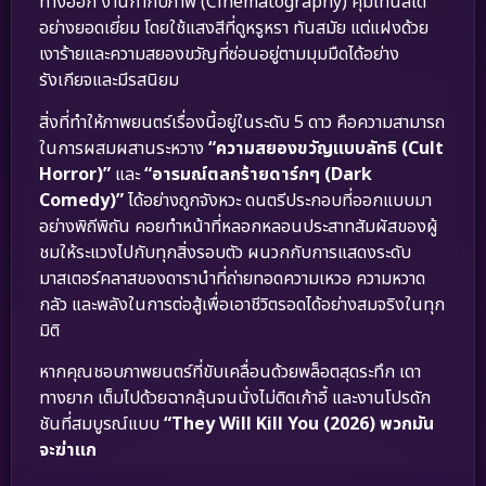
ทางออก งานกำกับภาพ (Cinematography) คุมโทนสีได้
อย่างยอดเยี่ยม โดยใช้แสงสีที่ดูหรูหรา ทันสมัย แต่แฝงด้วย
เงาร้ายและความสยองขวัญที่ซ่อนอยู่ตามมุมมืดได้อย่าง
รังเกียจและมีรสนิยม
สิ่งที่ทำให้ภาพยนตร์เรื่องนี้อยู่ในระดับ 5 ดาว คือความสามารถ
ในการผสมผสานระหวาง
“ความสยองขวัญแบบลัทธิ (Cult
Horror)”
และ
“อารมณ์ตลกร้ายดาร์กๆ (Dark
Comedy)”
ได้อย่างถูกจังหวะ ดนตรีประกอบที่ออกแบบมา
อย่างพิถีพิถัน คอยทำหน้าที่หลอกหลอนประสาทสัมผัสของผู้
ชมให้ระแวงไปกับทุกสิ่งรอบตัว ผนวกกับการแสดงระดับ
มาสเตอร์คลาสของดารานำที่ถ่ายทอดความเหวอ ความหวาด
กลัว และพลังในการต่อสู้เพื่อเอาชีวิตรอดได้อย่างสมจริงในทุก
มิติ
หากคุณชอบภาพยนตร์ที่ขับเคลื่อนด้วยพล็อตสุดระทึก เดา
ทางยาก เต็มไปด้วยฉากลุ้นจนนั่งไม่ติดเก้าอี้ และงานโปรดัก
ชันที่สมบูรณ์แบบ
“They Will Kill You (2026) พวกมัน
จะฆ่าแก