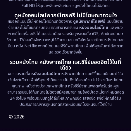
Full HD ให้คุณเพลิดเพลินกับการดูหนังได้แบบไม่มีสะดุด
Dystopian
(17)
ดูหนังออนไลน์พากย์ไทยฟรี ไม่มีโฆษณากวนใจ
Emotional
(61)
ผมออกแบบเว็บให้ตอบโจทย์คนที่ต้องการ
ดูหนังพากย์ไทยฟรี
แบบใช้งาน
ง่ายและไม่มีโฆษณารบกวน คุณสามารถรับชม
หนังออนไลน์ไทย
และหนัง
พากย์ไทยเรื่องดังได้แบบต่อเนื่อง รองรับทุกระบบทั้ง iOS, Android และ
Epic มหากาพย์
(221)
Smart TV ผมยังจัดหมวดหมู่ไว้ชัดเจน เช่น หนังใหม่พากย์ไทย หนังไทยยอด
นิยม หนัง Netflix พากย์ไทย และซีรี่ย์พากย์ไทย เพื่อให้คุณค้นหาได้สะดวก
Erotic
(36)
และรวดเร็วมากยิ่งขึ้น
รวมหนังไทย หนังพากย์ไทย และซีรี่ย์ยอดฮิตไว้ในที่
Family ครอบครัว
(369)
เดียว
ผมรวบรวมทั้ง
หนังออนไลน์ไทย
หนังพากย์ไทย และซีรี่ย์ยอดนิยมมาไว้ใน
Fantasy จินตนาการ
(331)
เว็บไซต์เดียว เพื่อให้คุณเข้าถึงความบันเทิงได้ครบถ้วน ไม่ว่าจะเป็นหนังไทย
คุณภาพ หนังต่างประเทศพากย์ไทย หรือซีรี่ย์จากแพลตฟอร์มดัง คุณ
Fiction
(9)
สามารถรับชมได้ทันทีโดยไม่ต้องสมัครสมาชิก ผมยังอัปเดตเนื้อหาใหม่ตลอด
24 ชั่วโมง พร้อมระบบที่ดูได้ลื่นไหล ภาพคมชัด เสียงชัด เพื่อให้คุณได้รับ
Film
(57)
ประสบการณ์การดูหนังที่ดีที่สุดเหมือนยกโรงหนังมาไว้ที่บ้าน
Gothic
(3)
© 2026
Grief
(7)