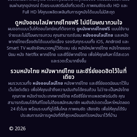
Drama ดราม่า
(1,524)
ชมผ่านทุกอุปกรณ์ ด้วยระบบสตรีมมิ่งที่รวดเร็ว ภาพคมชัดระดับ HD และ
Full HD ให้คุณเพลิดเพลินกับการดูหนังได้แบบไม่มีสะดุด
Dystopian
(17)
ดูหนังออนไลน์พากย์ไทยฟรี ไม่มีโฆษณากวนใจ
Emotional
(61)
ผมออกแบบเว็บให้ตอบโจทย์คนที่ต้องการ
ดูหนังพากย์ไทยฟรี
แบบใช้งาน
ง่ายและไม่มีโฆษณารบกวน คุณสามารถรับชม
หนังออนไลน์ไทย
และหนัง
พากย์ไทยเรื่องดังได้แบบต่อเนื่อง รองรับทุกระบบทั้ง iOS, Android และ
Epic มหากาพย์
(229)
Smart TV ผมยังจัดหมวดหมู่ไว้ชัดเจน เช่น หนังใหม่พากย์ไทย หนังไทยยอด
นิยม หนัง Netflix พากย์ไทย และซีรี่ย์พากย์ไทย เพื่อให้คุณค้นหาได้สะดวก
Erotic
(42)
และรวดเร็วมากยิ่งขึ้น
รวมหนังไทย หนังพากย์ไทย และซีรี่ย์ยอดฮิตไว้ในที่
Family ครอบครัว
(375)
เดียว
ผมรวบรวมทั้ง
หนังออนไลน์ไทย
หนังพากย์ไทย และซีรี่ย์ยอดนิยมมาไว้ใน
Fantasy จินตนาการ
(339)
เว็บไซต์เดียว เพื่อให้คุณเข้าถึงความบันเทิงได้ครบถ้วน ไม่ว่าจะเป็นหนังไทย
คุณภาพ หนังต่างประเทศพากย์ไทย หรือซีรี่ย์จากแพลตฟอร์มดัง คุณ
Fiction
(9)
สามารถรับชมได้ทันทีโดยไม่ต้องสมัครสมาชิก ผมยังอัปเดตเนื้อหาใหม่ตลอด
24 ชั่วโมง พร้อมระบบที่ดูได้ลื่นไหล ภาพคมชัด เสียงชัด เพื่อให้คุณได้รับ
Film
(57)
ประสบการณ์การดูหนังที่ดีที่สุดเหมือนยกโรงหนังมาไว้ที่บ้าน
Gothic
(3)
© 2026