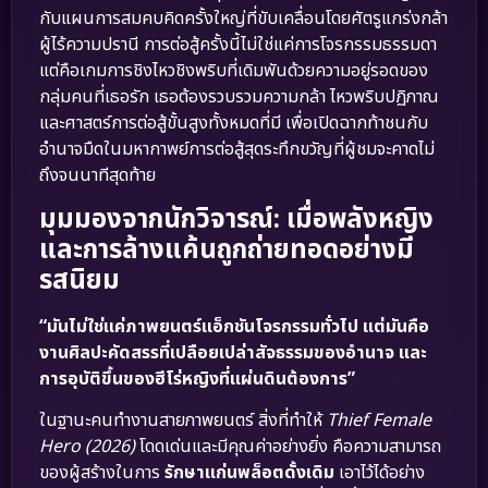
กับแผนการสมคบคิดครั้งใหญ่ที่ขับเคลื่อนโดยศัตรูแกร่งกล้า
ผู้ไร้ความปรานี การต่อสู้ครั้งนี้ไม่ใช่แค่การโจรกรรมธรรมดา
แต่คือเกมการชิงไหวชิงพริบที่เดิมพันด้วยความอยู่รอดของ
กลุ่มคนที่เธอรัก เธอต้องรวบรวมความกล้า ไหวพริบปฏิภาณ
และศาสตร์การต่อสู้ขั้นสูงทั้งหมดที่มี เพื่อเปิดฉากท้าชนกับ
อำนาจมืดในมหากาพย์การต่อสู้สุดระทึกขวัญที่ผู้ชมจะคาดไม่
ถึงจนนาทีสุดท้าย
มุมมองจากนักวิจารณ์: เมื่อพลังหญิง
และการล้างแค้นถูกถ่ายทอดอย่างมี
รสนิยม
“มันไม่ใช่แค่ภาพยนตร์แอ็กชันโจรกรรมทั่วไป แต่มันคือ
งานศิลปะคัดสรรที่เปลือยเปล่าสัจธรรมของอำนาจ และ
การอุบัติขึ้นของฮีโร่หญิงที่แผ่นดินต้องการ”
ในฐานะคนทำงานสายภาพยนตร์ สิ่งที่ทำให้
Thief Female
Hero (2026)
โดดเด่นและมีคุณค่าอย่างยิ่ง คือความสามารถ
ของผู้สร้างในการ
รักษาแก่นพล็อตดั้งเดิม
เอาไว้ได้อย่าง