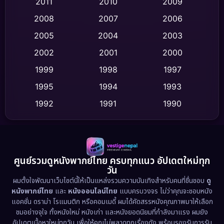
2011
2010
2009
Crime อาชญากรรม
(535)
2008
2007
2006
2005
2004
2003
Cult Film
(4)
2002
2001
2000
Culture
(9)
1999
1998
1997
Dance เต้น
1995
1994
1993
(10)
1992
1991
1990
Detective สืบสวน
(77)
1989
1988
1986
Detective สืบสวน
(62)
1985
1983
1982
1981
1978
1974
Disaster
(13)
ศูนย์รวมดูหนังพากย์ไทย ครบทุกแนว อัปเดตใหม่ทุก
วัน
1971
1962
Disney+
(5)
ผมตั้งใจพัฒนาเว็บไซต์นี้ให้เป็นแหล่งรวมความบันเทิงสำหรับคนที่ชื่นชอบ
ดู
หนังพากย์ไทย
และ
หนังออนไลน์ไทย
แบบครบวงจร ไม่ว่าคุณจะชอบหนัง
Documentary สารคดี
(95)
แอคชั่น ดราม่า โรแมนติก หรือคอมเมดี้ ผมได้คัดสรรหนังคุณภาพมาให้เลือก
ชมอย่างจุใจ ทั้งหนังใหม่ หนังเก่า และหนังยอดนิยมที่กำลังมาแรง ผมยัง
อัปเดตเนื้อหาใหม่ทุกวัน เพื่อให้คุณไม่พลาดทุกเรื่องดัง พร้อมรองรับการรับ