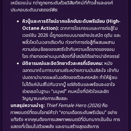
เหนียวแน่น ทว่าถูกยกระดับด้วยวิสัยทัศน์ที่ก้าวล้ำและองค์
ประกอบระดับมาสเตอร์พีซ:
คิวบู๊และการดีไซน์ฉากแอ็กชันระดับพรีเมียม (High-
Octane Action):
ฉากการโจรกรรมและการต่อสู้ใน
เวอร์ชัน 2026 นี้ถูกออกแบบมาอย่างประณีต ดุดัน และ
พลิ้วไหวในเวลาเดียวกัน ท่วงท่าการต่อสู้ที่ผสมผสาน
ความอ่อนช้อยของสตรีเข้ากับความเด็ดขาดของจอม
โจร ถ่ายทอดผ่านมุมกล้องที่ล้ำสมัยได้อย่างน่าอัศจรรย์
มิติอารมณ์และจิตวิทยาตัวละครที่เฉียบคม:
หนัง
ฉลาดมากในการบาลานซ์ระหว่างความมันส์สะใจ เข้ากับ
ปมดราม่าบาดแผลในอดีตของตัวละครหลัก ทำให้ผู้ชม
ไม่ได้แค่มันส์ไปกับฉากบู๊ แต่ยังอินและพร้อมจะเอาใจ
ช่วยเธอในฐานะ “มนุษย์” คนหนึ่งที่มีหัวใจและจิต
วิญญาณแห่งการเสียสละ
บทสรุปความน่าดู:
Thief Female Hero (2026)
คือ
ภาพยนตร์ที่ตอบโจทย์คำว่า “ความเดือดระดับพรีเมียม” อย่าง
แท้จริง หากคุณต้องการเสพภาพยนตร์ที่มีบทบาทเข้มข้น การ
แสดงที่เปี่ยมไปด้วยพลัง และงานสร้างสุดอลังการ