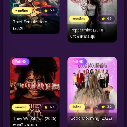
5.4
พากย์ไทย
6.5
พากย์ไทย
Thief Female Hero
(2026)
Peppermint (2018)
นางฟ้าห่ากระสุน
Full HD
Full HD
3.2
ซับไทย
6.4
เสียงโรง
Good Mourning (2022)
They Will Kill You (2026)
พวกมันจะฆ่าแก