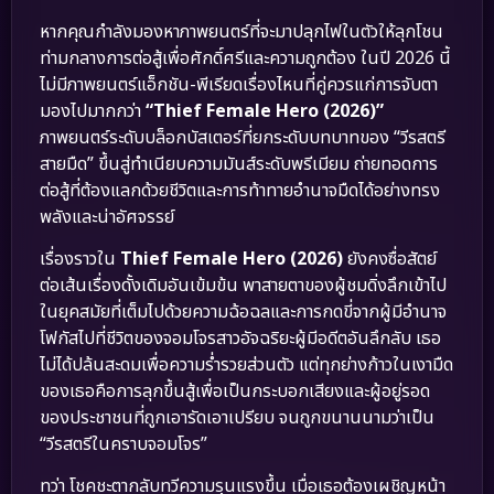
หากคุณกำลังมองหาภาพยนตร์ที่จะมาปลุกไฟในตัวให้ลุกโชน
ท่ามกลางการต่อสู้เพื่อศักดิ์ศรีและความถูกต้อง ในปี 2026 นี้
ไม่มีภาพยนตร์แอ็กชัน-พีเรียดเรื่องไหนที่คู่ควรแก่การจับตา
มองไปมากกว่า
“Thief Female Hero (2026)”
ภาพยนตร์ระดับบล็อกบัสเตอร์ที่ยกระดับบทบาทของ “วีรสตรี
สายมืด” ขึ้นสู่ทำเนียบความมันส์ระดับพรีเมียม ถ่ายทอดการ
ต่อสู้ที่ต้องแลกด้วยชีวิตและการท้าทายอำนาจมืดได้อย่างทรง
พลังและน่าอัศจรรย์
เรื่องราวใน
Thief Female Hero (2026)
ยังคงซื่อสัตย์
ต่อเส้นเรื่องดั้งเดิมอันเข้มข้น พาสายตาของผู้ชมดิ่งลึกเข้าไป
ในยุคสมัยที่เต็มไปด้วยความฉ้อฉลและการกดขี่จากผู้มีอำนาจ
โฟกัสไปที่ชีวิตของจอมโจรสาวอัจฉริยะผู้มีอดีตอันลึกลับ เธอ
ไม่ได้ปล้นสะดมเพื่อความร่ำรวยส่วนตัว แต่ทุกย่างก้าวในเงามืด
ของเธอคือการลุกขึ้นสู้เพื่อเป็นกระบอกเสียงและผู้อยู่รอด
ของประชาชนที่ถูกเอารัดเอาเปรียบ จนถูกขนานนามว่าเป็น
“วีรสตรีในคราบจอมโจร”
ทว่า โชคชะตากลับทวีความรุนแรงขึ้น เมื่อเธอต้องเผชิญหน้า