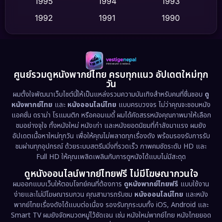
Dance เต้น
1995
1994
1993
(10)
1992
1991
1990
Detective สืบสวน
(75)
1989
1988
1986
Detective สืบสวน
(62)
1985
1983
1982
1981
1978
1974
Disaster
(13)
ศูนย์รวมดูหนังพากย์ไทย ครบทุกแนว อัปเดตใหม่ทุก
วัน
1971
1962
Disney+
(5)
ผมตั้งใจพัฒนาเว็บไซต์นี้ให้เป็นแหล่งรวมความบันเทิงสำหรับคนที่ชื่นชอบ
ดู
หนังพากย์ไทย
และ
หนังออนไลน์ไทย
แบบครบวงจร ไม่ว่าคุณจะชอบหนัง
Documentary สารคดี
(94)
แอคชั่น ดราม่า โรแมนติก หรือคอมเมดี้ ผมได้คัดสรรหนังคุณภาพมาให้เลือก
ชมอย่างจุใจ ทั้งหนังใหม่ หนังเก่า และหนังยอดนิยมที่กำลังมาแรง ผมยัง
อัปเดตเนื้อหาใหม่ทุกวัน เพื่อให้คุณไม่พลาดทุกเรื่องดัง พร้อมรองรับการรับ
Drama ดราม่า
(1,493)
ชมผ่านทุกอุปกรณ์ ด้วยระบบสตรีมมิ่งที่รวดเร็ว ภาพคมชัดระดับ HD และ
Full HD ให้คุณเพลิดเพลินกับการดูหนังได้แบบไม่มีสะดุด
Dystopian
(17)
ดูหนังออนไลน์พากย์ไทยฟรี ไม่มีโฆษณากวนใจ
Emotional
(61)
ผมออกแบบเว็บให้ตอบโจทย์คนที่ต้องการ
ดูหนังพากย์ไทยฟรี
แบบใช้งาน
ง่ายและไม่มีโฆษณารบกวน คุณสามารถรับชม
หนังออนไลน์ไทย
และหนัง
พากย์ไทยเรื่องดังได้แบบต่อเนื่อง รองรับทุกระบบทั้ง iOS, Android และ
Epic มหากาพย์
(222)
Smart TV ผมยังจัดหมวดหมู่ไว้ชัดเจน เช่น หนังใหม่พากย์ไทย หนังไทยยอด