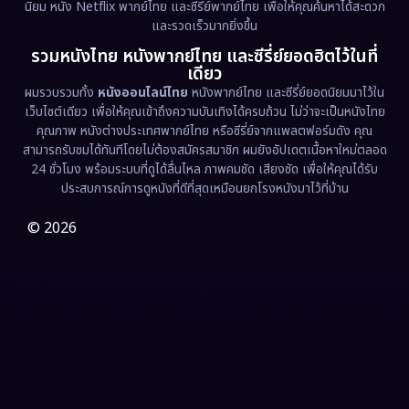
นิยม หนัง Netflix พากย์ไทย และซีรี่ย์พากย์ไทย เพื่อให้คุณค้นหาได้สะดวก
Erotic
(36)
และรวดเร็วมากยิ่งขึ้น
รวมหนังไทย หนังพากย์ไทย และซีรี่ย์ยอดฮิตไว้ในที่
Family ครอบครัว
(371)
เดียว
ผมรวบรวมทั้ง
หนังออนไลน์ไทย
หนังพากย์ไทย และซีรี่ย์ยอดนิยมมาไว้ใน
Fantasy จินตนาการ
(333)
เว็บไซต์เดียว เพื่อให้คุณเข้าถึงความบันเทิงได้ครบถ้วน ไม่ว่าจะเป็นหนังไทย
คุณภาพ หนังต่างประเทศพากย์ไทย หรือซีรี่ย์จากแพลตฟอร์มดัง คุณ
Fiction
(9)
สามารถรับชมได้ทันทีโดยไม่ต้องสมัครสมาชิก ผมยังอัปเดตเนื้อหาใหม่ตลอด
24 ชั่วโมง พร้อมระบบที่ดูได้ลื่นไหล ภาพคมชัด เสียงชัด เพื่อให้คุณได้รับ
Film
(57)
ประสบการณ์การดูหนังที่ดีที่สุดเหมือนยกโรงหนังมาไว้ที่บ้าน
Gothic
(3)
© 2026
Grief
(7)
HBO GO
(6)
HBO Max
(3)
Healing
(15)