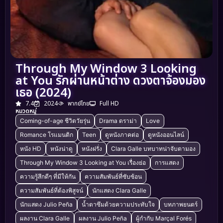
Through My Window 3 Looking
at You รักผ่านหน้าต่าง ดวงตาจ้องมอง
เธอ (2024)
7.4
2024
พากย์ไทย
Full HD
หมวดหมู่
Coming-of-age ชีวิตวัยรุ่น
Drama ดราม่า
Love
Romance โรแมนติก
Teen
ดูหนังภาคต่อ
ดูหนังออนไลน์
หนัง HD
หนังน่าดู
หนังฝรั่ง
Clara Galle บทบาทน่าจับตามอง
Through My Window 3 Looking at You เรื่องย่อ
การแสดง
ความรู้สึกดีๆ ที่มีให้กัน
ความสัมพันธ์ที่ซับซ้อน
ความสัมพันธ์ที่ต้องพิสูจน์
นักแสดง Clara Galle
นักแสดง Julio Peña
น้ำตาซึมด้วยความประทับใจ
บทภาพยนตร์
ผลงาน Clara Galle
ผลงาน Julio Peña
ผู้กำกับ Marçal Forés