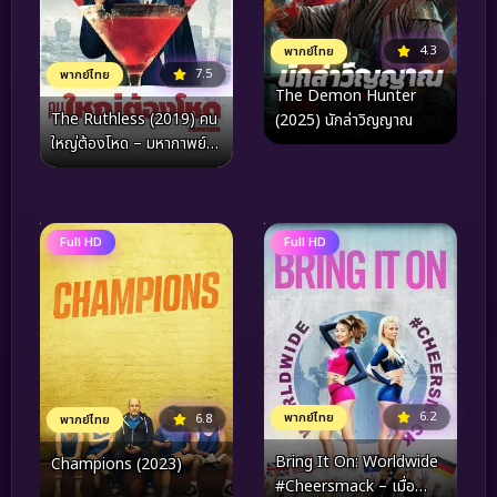
4.3
พากย์ไทย
7.5
พากย์ไทย
The Demon Hunter
The Ruthless (2019) คน
(2025) นักล่าวิญญาณ
ใหญ่ต้องโหด – มหากาพย์
ความทะเยอทะยานบนกอง
ซากปรักหักพังแห่งมิลาน
Full HD
Full HD
6.2
พากย์ไทย
6.8
พากย์ไทย
Bring It On: Worldwide
Champions (2023)
#Cheersmack – เมื่อ