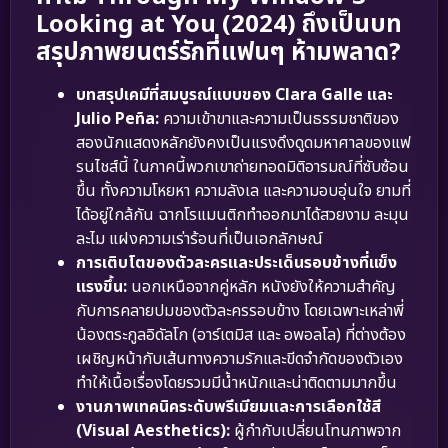
Looking at You (2024) ถึงเป็นบท
สรุปภาพยนตร์รักที่แฟนๆ ห้ามพลาด?
บทสรุปเคมีที่สมบูรณ์แบบของ Clara Galle และ
Julio Peña:
ความเข้าขาและความเป็นธรรมชาติของ
สองนักแสดงหลักยังคงเป็นแรงดึงดูดมหาศาลของแฟ
รนไชส์นี้ ในภาคนี้พวกเขาถ่ายทอดมิติอารมณ์ที่ซับซ้อน
ขึ้น ทั้งความโหยหา ความลังเล และความอบอุ่นใจ ยามที่
ได้อยู่ใกล้กัน ฉากโรแมนติกทำออกมาได้สวยงาม ละมุน
ละไม แฝงความเร่าร้อนที่เป็นเอกลักษณ์
การเติบโตของตัวละครและประเด็นรอบข้างที่แข็ง
แรงขึ้น:
นอกเหนือจากคู่หลัก หนังยังให้ความสำคัญ
กับการคลายปมของตัวละครรอบข้าง โดยเฉพาะเหล่าพี่
น้องตระกูลอิดัลโก (อาร์เตมิส และ อพอลโล) ที่ต่างต้อง
เผชิญหน้ากับเส้นทางความรักและขีดจำกัดของตัวเอง
ทำให้เนื้อเรื่องโดยรวมมีน้ำหนักและน่าติดตามมากขึ้น
งานภาพเทคนิคระดับพรีเมียมและการเลือกใช้สี
(Visual Aesthetics):
ผู้กำกับเปลี่ยนโทนภาพจาก