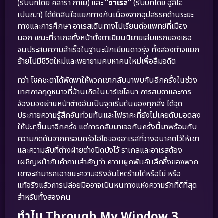
(รับบทโดย คลารา กาเย) และ
“อาเรส”
(รับบทโดย ฮูลิโอ
เปนญา) ได้ตัดสินใจแยกทางกันเนื่องจากอุปสรรคด้านระยะ
ทางและการศึกษา อาเรสเดินทางไปเรียนต่อแพทย์ที่เมือง
นอก ขณะที่ราเกลตั้งหน้าตั้งตาเขียนนิยายเล่มแรกของเธอ
จนประสบความสำเร็จในฐานะนักเขียนดาวรุ่ง ทั้งสองต่างแยก
ย้ายไปมีชีวิตใหม่และพยายามคบหาคนใหม่เพื่อลืมอดีต
ทว่า โชคชะตาได้พัดพาให้พวกเขากลับมาพบกันอีกครั้งในช่วง
เทศกาลฤดูหนาวที่บ้านเกิดในบาร์เซโลนา การสบตาและการ
จ้องมองผ่านหน้าต่างอันเป็นจุดเริ่มต้นของทุกสิ่ง ได้จุด
ประกายความรู้สึกอันท่วมท้นและไฟราคะที่ยังไม่เคยดับมอดลง
ให้ปะทุขึ้นมาอีกครั้ง แต่การกลับมาเจอกันครั้งนี้มาพร้อมกับ
ความกดดันจากครอบครัวไฮโซของอาเรสที่วางอนาคตไว้ให้เขา
และความลับที่ต่างฝ่ายต่างปิดบังไว้ ราเกลและอาเรสต้อง
เผชิญหน้ากับคำถามสำคัญว่า ความผูกพันอันลึกซึ้งของพวก
เขาจะสามารถเอาชนะความจริงอันโหดร้ายได้หรือไม่ หรือ
แท้จริงแล้วการปล่อยมืออาจเป็นหนทางแห่งความรักที่ดีที่สุด
สำหรับทั้งสองคน
ทำไม Through My Window 3