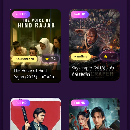
Full HD
Full HD
5.8
พากย์ไทย
7.2
Soundtrack
Skyscraper (2018) ระห่ำ
The Voice of Hind
ตึกเสียดฟ้า
Rajab (2025) – เมื่อเสียง
เล็กๆ กลายเป็นแรงสั่น
สะเทือนที่โลกไม่อาจเพิกเฉย
Full HD
Full HD