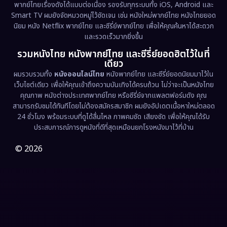
พากย์ไทยเรื่องดังได้แบบต่อเนื่อง รองรับทุกระบบทั้ง iOS, Android และ
Epic มหากาพย์
(221)
Smart TV ผมยังจัดหมวดหมู่ไว้ชัดเจน เช่น หนังใหม่พากย์ไทย หนังไทยยอด
นิยม หนัง Netflix พากย์ไทย และซีรี่ย์พากย์ไทย เพื่อให้คุณค้นหาได้สะดวก
Erotic
(36)
และรวดเร็วมากยิ่งขึ้น
รวมหนังไทย หนังพากย์ไทย และซีรี่ย์ยอดฮิตไว้ในที่
Family ครอบครัว
(369)
เดียว
ผมรวบรวมทั้ง
หนังออนไลน์ไทย
หนังพากย์ไทย และซีรี่ย์ยอดนิยมมาไว้ใน
Fantasy จินตนาการ
(331)
เว็บไซต์เดียว เพื่อให้คุณเข้าถึงความบันเทิงได้ครบถ้วน ไม่ว่าจะเป็นหนังไทย
คุณภาพ หนังต่างประเทศพากย์ไทย หรือซีรี่ย์จากแพลตฟอร์มดัง คุณ
Fiction
(9)
สามารถรับชมได้ทันทีโดยไม่ต้องสมัครสมาชิก ผมยังอัปเดตเนื้อหาใหม่ตลอด
24 ชั่วโมง พร้อมระบบที่ดูได้ลื่นไหล ภาพคมชัด เสียงชัด เพื่อให้คุณได้รับ
Film
(57)
ประสบการณ์การดูหนังที่ดีที่สุดเหมือนยกโรงหนังมาไว้ที่บ้าน
Gothic
(3)
© 2026
Grief
(7)
HBO GO
(6)
HBO Max
(3)