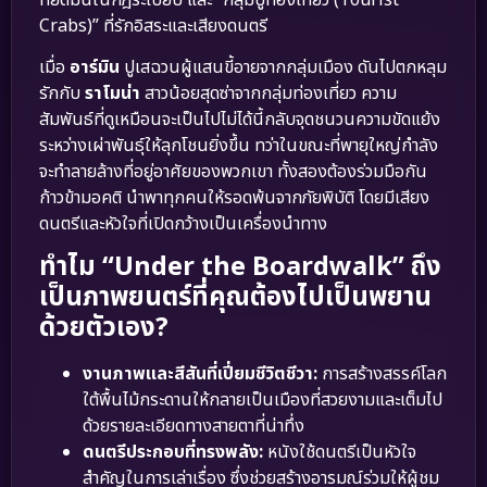
Crabs)” ที่รักอิสระและเสียงดนตรี
เมื่อ
อาร์มิน
ปูเสฉวนผู้แสนขี้อายจากกลุ่มเมือง ดันไปตกหลุม
รักกับ
ราโมน่า
สาวน้อยสุดซ่าจากกลุ่มท่องเที่ยว ความ
สัมพันธ์ที่ดูเหมือนจะเป็นไปไม่ได้นี้กลับจุดชนวนความขัดแย้ง
ระหว่างเผ่าพันธุ์ให้ลุกโชนยิ่งขึ้น ทว่าในขณะที่พายุใหญ่กำลัง
จะทำลายล้างที่อยู่อาศัยของพวกเขา ทั้งสองต้องร่วมมือกัน
ก้าวข้ามอคติ นำพาทุกคนให้รอดพ้นจากภัยพิบัติ โดยมีเสียง
ดนตรีและหัวใจที่เปิดกว้างเป็นเครื่องนำทาง
ทำไม “Under the Boardwalk” ถึง
เป็นภาพยนตร์ที่คุณต้องไปเป็นพยาน
ด้วยตัวเอง?
งานภาพและสีสันที่เปี่ยมชีวิตชีวา:
การสร้างสรรค์โลก
ใต้พื้นไม้กระดานให้กลายเป็นเมืองที่สวยงามและเต็มไป
ด้วยรายละเอียดทางสายตาที่น่าทึ่ง
ดนตรีประกอบที่ทรงพลัง:
หนังใช้ดนตรีเป็นหัวใจ
สำคัญในการเล่าเรื่อง ซึ่งช่วยสร้างอารมณ์ร่วมให้ผู้ชม