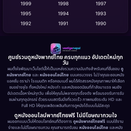
Culture
(9)
1999
1998
1997
Dance เต้น
1995
1994
1993
(10)
1992
1991
1990
Detective สืบสวน
(75)
1989
1988
1986
Detective สืบสวน
(60)
1985
1983
1982
1981
1978
1974
Disaster
(13)
ศูนย์รวมดูหนังพากย์ไทย ครบทุกแนว อัปเดตใหม่ทุก
วัน
1971
1962
Disney+
(5)
ผมตั้งใจพัฒนาเว็บไซต์นี้ให้เป็นแหล่งรวมความบันเทิงสำหรับคนที่ชื่นชอบ
ดู
หนังพากย์ไทย
และ
หนังออนไลน์ไทย
แบบครบวงจร ไม่ว่าคุณจะชอบหนัง
Documentary สารคดี
(93)
แอคชั่น ดราม่า โรแมนติก หรือคอมเมดี้ ผมได้คัดสรรหนังคุณภาพมาให้เลือก
ชมอย่างจุใจ ทั้งหนังใหม่ หนังเก่า และหนังยอดนิยมที่กำลังมาแรง ผมยัง
อัปเดตเนื้อหาใหม่ทุกวัน เพื่อให้คุณไม่พลาดทุกเรื่องดัง พร้อมรองรับการรับ
Drama ดราม่า
(1,486)
ชมผ่านทุกอุปกรณ์ ด้วยระบบสตรีมมิ่งที่รวดเร็ว ภาพคมชัดระดับ HD และ
Full HD ให้คุณเพลิดเพลินกับการดูหนังได้แบบไม่มีสะดุด
Dystopian
(17)
ดูหนังออนไลน์พากย์ไทยฟรี ไม่มีโฆษณากวนใจ
Emotional
(61)
ผมออกแบบเว็บให้ตอบโจทย์คนที่ต้องการ
ดูหนังพากย์ไทยฟรี
แบบใช้งาน
ง่ายและไม่มีโฆษณารบกวน คุณสามารถรับชม
หนังออนไลน์ไทย
และหนัง