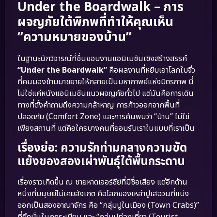
Under the Boardwalk – การ
ผจญภัยใต้พิภพที่ทำให้คุณเห็น
“ความหมายของบ้าน”
ในฐานะนักวิจารณ์ที่ชื่นชอบงานแอนิเมชันเชิงสร้างสรรค์
“Under the Boardwalk”
คือผลงานที่หยิบเอาโลกใบจิ๋ว
ที่คนมองข้ามมาขยายให้กลายเป็นมหากาพย์แห่งมิตรภาพ นี่
ไม่ใช่แค่หนังแอนิเมชันแนวผจญภัยทั่วไป แต่มันคือการเดิน
ทางที่ตั้งคำถามถึงความกล้าหาญ การก้าวออกจากพื้นที่
ปลอดภัย (Comfort Zone) และการค้นพบว่า “บ้าน” ไม่ใช่
เพียงสถานที่ แต่คือใครบางคนที่ยอมรับเราในแบบที่เราเป็น
เรื่องย่อ: ความรักท่ามกลางความขัด
แย้งของสองเผ่าพันธุ์ใต้พื้นกระดาน
เรื่องราวเกิดขึ้น ณ ชายหาดเจอร์ซีย์ที่มีชื่อเสียง แต่อีกด้าน
หนึ่งที่มนุษย์ไม่เคยสังเกต คือโลกของเหล่าปูเสฉวนที่แบ่ง
ออกเป็นสองอาณาจักร คือ “กลุ่มปูในเมือง (Town Crabs)”
ที่ยึดมั่นในกฎระเบียบ และ “กลุ่มปูท่องเที่ยว (Tourist