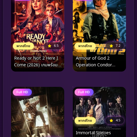
6.5
7.2
พากย์ไทย
พากย์ไทย
Ready or Not 2 Here I
Armour of God 2
Come (2026) เกมพร้อม
Operation Condor
ตาย ภาค 2
(1991) ฟัดข้ามโลก ล่า
ขุมทรัพย์นาซี ภาค 2
Full HD
Full HD
4.5
พากย์ไทย
Immortal Species