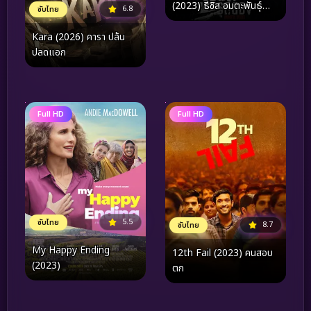
(2023) ธีซิส อมตะพันธุ์
6.8
ซับไทย
สยอง
Kara (2026) คารา ปล้น
ปลดแอก
Full HD
Full HD
5.5
ซับไทย
8.7
ซับไทย
My Happy Ending
12th Fail (2023) คนสอบ
(2023)
ตก