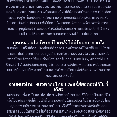
ผมตั้งใจพัฒนาเว็บไซต์นี้ให้เป็นแหล่งรวมความบันเทิงสำหรับคนที่ชื่นชอบ
ดู
หนังพากย์ไทย
และ
หนังออนไลน์ไทย
แบบครบวงจร ไม่ว่าคุณจะชอบหนัง
Documentary สารคดี
(95)
แอคชั่น ดราม่า โรแมนติก หรือคอมเมดี้ ผมได้คัดสรรหนังคุณภาพมาให้เลือก
ชมอย่างจุใจ ทั้งหนังใหม่ หนังเก่า และหนังยอดนิยมที่กำลังมาแรง ผมยัง
อัปเดตเนื้อหาใหม่ทุกวัน เพื่อให้คุณไม่พลาดทุกเรื่องดัง พร้อมรองรับการรับ
Drama ดราม่า
(1,538)
ชมผ่านทุกอุปกรณ์ ด้วยระบบสตรีมมิ่งที่รวดเร็ว ภาพคมชัดระดับ HD และ
Full HD ให้คุณเพลิดเพลินกับการดูหนังได้แบบไม่มีสะดุด
Dystopian
(17)
ดูหนังออนไลน์พากย์ไทยฟรี ไม่มีโฆษณากวนใจ
Emotional
(61)
ผมออกแบบเว็บให้ตอบโจทย์คนที่ต้องการ
ดูหนังพากย์ไทยฟรี
แบบใช้งาน
ง่ายและไม่มีโฆษณารบกวน คุณสามารถรับชม
หนังออนไลน์ไทย
และหนัง
พากย์ไทยเรื่องดังได้แบบต่อเนื่อง รองรับทุกระบบทั้ง iOS, Android และ
Epic มหากาพย์
(233)
Smart TV ผมยังจัดหมวดหมู่ไว้ชัดเจน เช่น หนังใหม่พากย์ไทย หนังไทยยอด
นิยม หนัง Netflix พากย์ไทย และซีรี่ย์พากย์ไทย เพื่อให้คุณค้นหาได้สะดวก
Erotic
(43)
และรวดเร็วมากยิ่งขึ้น
รวมหนังไทย หนังพากย์ไทย และซีรี่ย์ยอดฮิตไว้ในที่
Family ครอบครัว
(375)
เดียว
ผมรวบรวมทั้ง
หนังออนไลน์ไทย
หนังพากย์ไทย และซีรี่ย์ยอดนิยมมาไว้ใน
Fantasy จินตนาการ
(341)
เว็บไซต์เดียว เพื่อให้คุณเข้าถึงความบันเทิงได้ครบถ้วน ไม่ว่าจะเป็นหนังไทย
คุณภาพ หนังต่างประเทศพากย์ไทย หรือซีรี่ย์จากแพลตฟอร์มดัง คุณ
Fiction
(9)
สามารถรับชมได้ทันทีโดยไม่ต้องสมัครสมาชิก ผมยังอัปเดตเนื้อหาใหม่ตลอด
24 ชั่วโมง พร้อมระบบที่ดูได้ลื่นไหล ภาพคมชัด เสียงชัด เพื่อให้คุณได้รับ