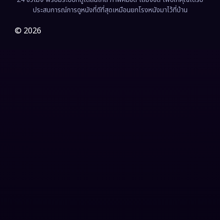
Film
(57)
ประสบการณ์การดูหนังที่ดีที่สุดเหมือนยกโรงหนังมาไว้ที่บ้าน
Gothic
(3)
© 2026
Grief
(7)
HBO GO
(6)
HBO Max
(3)
Healing
(15)
Heist
(27)
Historical
(7)
History ประวัติศาสตร์
(54)
Holiday
(3)