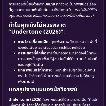
การแสดงที่เปี่ยมด้วยความหมาย ทุกจังหวะในภาพยนตร์เรื่อง
นี้ถูกออกแบบมาเพื่อบีบคั้นและตั้งคำถามว่า…
เรากำลังใช้ชีวิต
อยู่บนความจริง หรือแค่เงาของความลวงที่สร้างขึ้นมาเอง?
ทำไมคุณถึงไม่ควรพลาด
“Undertone (2026)”:
งานวิชวลที่สะกดจิต:
ทุกเฟรมภาพมีความหมายแฝงที่
ช่วยขับเน้นอารมณ์ของตัวละครได้อย่างดีเยี่ยม
การแสดงที่ลึกซึ้ง:
การถ่ายทอดอารมณ์ที่ต้องใช้ทักษะ
การแสดงขั้นสูง เพื่อให้ผู้ชมสัมผัสได้ถึงความเจ็บปวดที่
ซ่อนอยู่ใต้ผิวเผิน
บทภาพยนตร์ที่ท้าทาย:
เหมาะสำหรับผู้ที่ชื่นชอบงาน
ดราม่า-จิตวิทยาที่เน้นการขบคิดและตีความ ไม่ใช่แค่ดู
เพื่อผ่านไป
บทสรุปจากมุมมองนักวิจารณ์
Undertone (2026)
คือภาพยนตร์ที่นิยามความเป็น “ศิลปะ
แห่งการเล่าเรื่อง” ได้อย่างชัดเจนที่สุดในปีนี้ สำหรับใครที่