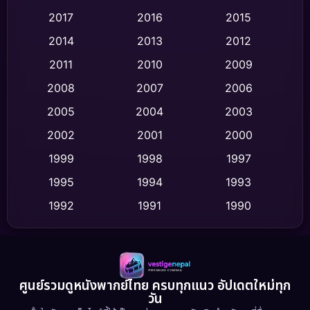
2017
2016
2015
Comedy ตลก
(460)
2014
2013
2012
Coming-of-age ชีวิตวัยรุ่น
(65)
2011
2010
2009
Crime อาชญากรรม
(541)
2008
2007
2006
2005
2004
2003
Cult Film
(4)
2002
2001
2000
Culture
(9)
1999
1998
1997
Dance เต้น
1995
1994
1993
(10)
1992
1991
1990
Detective สืบสวน
(64)
1989
1988
1986
Detective สืบสวน
(77)
1985
1983
1982
1981
1978
1974
Disaster
(13)
ศูนย์รวมดูหนังพากย์ไทย ครบทุกแนว อัปเดตใหม่ทุก
วัน
1971
1962
Disney+
(5)