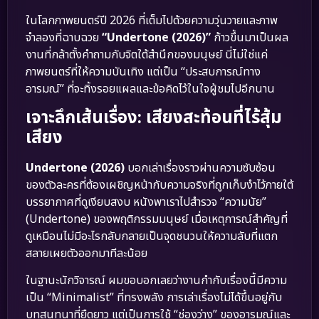
ในโลกภาพยนตร์ปี 2026 ที่เต็มไปด้วยความวุ่นวายและภาพ
จำลองที่ฉาบฉวย
“Undertone (2026)”
ก้าวขึ้นมาเป็นผล
งานที่กล้าตั้งคำถามกับจิตใต้สำนึกของมนุษย์ นี่ไม่ใช่แค่
ภาพยนตร์ที่ให้ความบันเทิง แต่เป็น “ประสบการณ์ทาง
อารมณ์” ที่จะทิ้งรอยแผลและข้อคิดไว้ในใจผู้ชมไปอีกนาน
เจาะลึกเส้นเรื่อง: เสียงสะท้อนที่ไร้สุ้ม
เสียง
Undertone (2026)
บอกเล่าเรื่องราวผ่านความซับซ้อน
ของตัวละครที่ต้องเผชิญหน้ากับความจริงที่ถูกเก็บงำไว้ภายใต้
บรรยากาศที่ดูเงียบสงบ หนังพาเราไปสำรวจ “ความนัย”
(Undertone) ของพฤติกรรมมนุษย์ เมื่อเหตุการณ์สำคัญที่
ดูเหมือนไม่มีอะไรกลับกลายเป็นจุดชนวนให้ความลับที่แตก
สลายเผยตัวออกมาทีละน้อย
ในฐานะนักวิจารณ์ ผมขอบอกเลยว่างานกำกับเรื่องนี้มีความ
เป็น “Minimalist” ที่ทรงพลัง การเล่าเรื่องไม่ได้ขึ้นอยู่กับ
บทสนทนาที่ยืดยาว แต่เป็นการใช้ “ช่องว่าง” ของอารมณ์และ