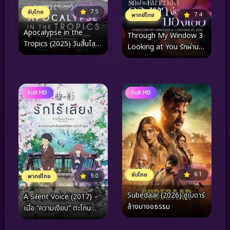
7.5
ซับไทย
7.4
พากย์ไทย
Apocalypse in the
Through My Window 3
Tropics (2025) วันสิ้นโลก
Looking at You รักผ่าน
ในเขตร้อน
หน้าต่าง ดวงตาจ้องมอง
เธอ (2024)
Full HD
Full HD
6.1
ซับไทย
9.0
พากย์ไทย
Subedaar (2026) ซูเบดาร์
A Silent Voice (2017) –
ล้างบางอธรรม
เมื่อ “ความเงียบ” ตะโกน
ก้องถึงความหมายของการมี