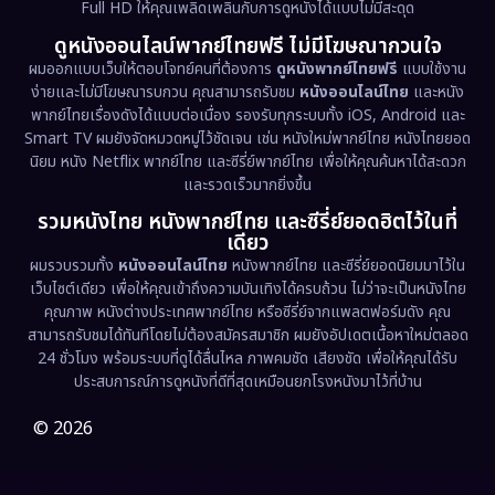
Full HD ให้คุณเพลิดเพลินกับการดูหนังได้แบบไม่มีสะดุด
Dystopian
(17)
ดูหนังออนไลน์พากย์ไทยฟรี ไม่มีโฆษณากวนใจ
Emotional
(61)
ผมออกแบบเว็บให้ตอบโจทย์คนที่ต้องการ
ดูหนังพากย์ไทยฟรี
แบบใช้งาน
ง่ายและไม่มีโฆษณารบกวน คุณสามารถรับชม
หนังออนไลน์ไทย
และหนัง
พากย์ไทยเรื่องดังได้แบบต่อเนื่อง รองรับทุกระบบทั้ง iOS, Android และ
Epic มหากาพย์
(221)
Smart TV ผมยังจัดหมวดหมู่ไว้ชัดเจน เช่น หนังใหม่พากย์ไทย หนังไทยยอด
นิยม หนัง Netflix พากย์ไทย และซีรี่ย์พากย์ไทย เพื่อให้คุณค้นหาได้สะดวก
Erotic
(36)
และรวดเร็วมากยิ่งขึ้น
รวมหนังไทย หนังพากย์ไทย และซีรี่ย์ยอดฮิตไว้ในที่
Family ครอบครัว
(369)
เดียว
ผมรวบรวมทั้ง
หนังออนไลน์ไทย
หนังพากย์ไทย และซีรี่ย์ยอดนิยมมาไว้ใน
Fantasy จินตนาการ
(331)
เว็บไซต์เดียว เพื่อให้คุณเข้าถึงความบันเทิงได้ครบถ้วน ไม่ว่าจะเป็นหนังไทย
คุณภาพ หนังต่างประเทศพากย์ไทย หรือซีรี่ย์จากแพลตฟอร์มดัง คุณ
Fiction
(9)
สามารถรับชมได้ทันทีโดยไม่ต้องสมัครสมาชิก ผมยังอัปเดตเนื้อหาใหม่ตลอด
24 ชั่วโมง พร้อมระบบที่ดูได้ลื่นไหล ภาพคมชัด เสียงชัด เพื่อให้คุณได้รับ
Film
(57)
ประสบการณ์การดูหนังที่ดีที่สุดเหมือนยกโรงหนังมาไว้ที่บ้าน
Gothic
(3)
© 2026
Grief
(7)