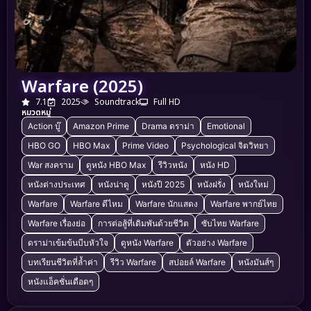
Warfare (2025)
7.1
2025
Soundtrack
Full HD
หมวดหมู่
Action บู๊
Amazon Prime
Drama ดราม่า
Emotional
HBO GO
HBO Max
Prime Video
Psychological จิตวิทยา
War สงคราม
ดูหนัง HBO Max
รีวิวหนัง
หนัง HD
หนังต่างประเทศ
หนังน่าดู
หนังปี 2025
หนังฝรั่ง
หนังใหม่
Warfare
Warfare ดีไหม
Warfare นักแสดง
Warfare พากย์ไทย
Warfare เรื่องย่อ
การต่อสู้ที่เดิมพันด้วยชีวิต
ซับไทย Warfare
ดราม่าเข้มข้นบีบหัวใจ
ดูหนัง Warfare
ตัวอย่าง Warfare
บทเรียนชีวิตที่ล้ำค่า
รีวิว Warfare
สปอยล์ Warfare
หนังมันส์ๆ
หนังแอ็คชั่นเดือดๆ