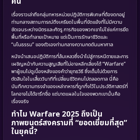
คืน
เรื่องราวเล่าถึงกลุ่มทหารหน่วยปฏิบัติการพิเศษที่ต้องตกอยู่
ท่ามกลางสถานการณ์ตึงเครียดในพื้นที่ขัดแย้งที่ไม่มีความ
ชัดเจนระหว่างมิตรและศัตรู ภารกิจของพวกเขาไม่ใช่แค่การยึด
พื้นที่หรือทำลายเป้าหมาย แต่เป็นการรักษาชีวิตและ
“มโนธรรม” ของตัวเองท่ามกลางความกดดันมหาศาล
หนังนำเสนอปฏิบัติการที่ล้มเหลวซึ่งนำไปสู่การหนีตายและการ
เผชิญหน้ากับความสูญเสียที่ไม่อาจหลีกเลี่ยงได้ “Warfare”
พาผู้ชมไปดูเบื้องหลังของคำว่ายุทธวิธี ซึ่งเต็มไปด้วยการ
ตัดสินใจในเสี้ยววินาทีที่เปลี่ยนชีวิตคนไปตลอดกาล นี่คือ
บันทึกความทรงจำของเหล่าทหารที่ถูกทิ้งไว้ในประวัติศาสตร์ที่
โลกอาจไม่ได้จารึกชื่อ แต่บาดแผลในใจของพวกเขานั้นคือ
เรื่องจริง
ทำไม Warfare 2025 ถึงเป็น
ภาพยนตร์สงครามที่ “ยอดเยี่ยมที่สุด”
ในยุคนี้?