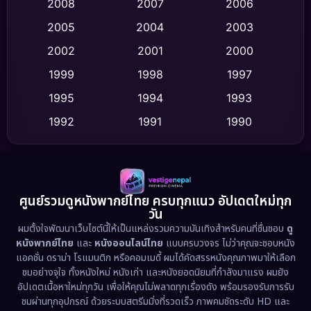
Crime อาชญากรรม
(520)
2008
2007
2006
2005
2004
2003
Cult Film
(4)
2002
2001
2000
Culture
(9)
1999
1998
1997
Dance เต้น
1995
1994
1993
(10)
1992
1991
1990
Detective สืบสวน
(75)
1989
1988
1986
Detective สืบสวน
(60)
1985
1983
1982
1981
1978
1974
Disaster
(13)
ศูนย์รวมดูหนังพากย์ไทย ครบทุกแนว อัปเดตใหม่ทุก
วัน
1971
1962
Disney+
(5)
ผมตั้งใจพัฒนาเว็บไซต์นี้ให้เป็นแหล่งรวมความบันเทิงสำหรับคนที่ชื่นชอบ
ดู
หนังพากย์ไทย
และ
หนังออนไลน์ไทย
แบบครบวงจร ไม่ว่าคุณจะชอบหนัง
Documentary สารคดี
(93)
แอคชั่น ดราม่า โรแมนติก หรือคอมเมดี้ ผมได้คัดสรรหนังคุณภาพมาให้เลือก
ชมอย่างจุใจ ทั้งหนังใหม่ หนังเก่า และหนังยอดนิยมที่กำลังมาแรง ผมยัง
อัปเดตเนื้อหาใหม่ทุกวัน เพื่อให้คุณไม่พลาดทุกเรื่องดัง พร้อมรองรับการรับ
Drama ดราม่า
(1,486)
ชมผ่านทุกอุปกรณ์ ด้วยระบบสตรีมมิ่งที่รวดเร็ว ภาพคมชัดระดับ HD และ