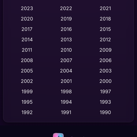
Black Comedy
(326)
2023
2022
2021
Classic หนังคลาสสิก
(47)
2020
2019
2018
2017
2016
2015
Comedy ตลก
(454)
2014
2013
2012
Coming-of-age ชีวิตวัยรุ่น
(63)
2011
2010
2009
Crime อาชญากรรม
(532)
2008
2007
2006
2005
2004
2003
Cult Film
(4)
2002
2001
2000
Culture
(9)
1999
1998
1997
Dance เต้น
1995
1994
1993
(10)
1992
1991
1990
Detective สืบสวน
(62)
1989
1988
1986
Detective สืบสวน
(77)
1985
1983
1982