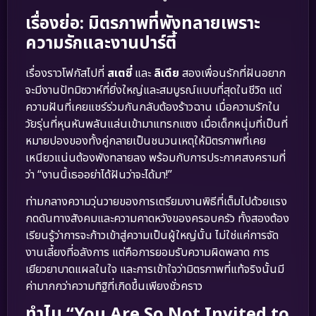
เรื่องย่อ: มิตรภาพที่พังทลายเพราะ
ความรักและงานปาร์ตี้
เรื่องราวโฟกัสไปที่
สเตซี่
และ
ลิเดีย
สองเพื่อนรักที่ฝันอยาก
จะมีงานปัทมิซวาห์ที่ยิ่งใหญ่และสมบูรณ์แบบที่สุดในชีวิต แต่
ความฝันที่เคยแชร์ร่วมกันกลับต้องร้าวฉาน เมื่อความรักใน
วัยรุ่นที่หุนหันพลันแล่นเข้ามาแทรกแซง เมื่อเด็กหนุ่มที่เป็นที่
หมายปองของทั้งคู่กลายเป็นชนวนเหตุให้มิตรภาพที่เคย
เหนียวแน่นต้องพังทลายลง พร้อมกับการประกาศสงครามที่
ว่า “งานนี้เธออย่าได้ฝันว่าจะได้มา!”
ท่ามกลางความวุ่นวายของการเตรียมงานพิธีที่เต็มไปด้วยแรง
กดดันทางสังคมและความคาดหวังของครอบครัว ทั้งสองต้อง
เรียนรู้ว่าการจะก้าวเข้าสู่ความเป็นผู้ใหญ่นั้น ไม่ใช่แค่การจัด
งานเลี้ยงที่อลังการ แต่คือการยอมรับความผิดพลาด การ
เยียวยาบาดแผลในใจ และการเข้าใจว่ามิตรภาพที่แท้จริงนั้นมี
ค่ามากกว่าความทิฐิที่เกิดขึ้นเพียงชั่วคราว
ทำไม “You Are So Not Invited to