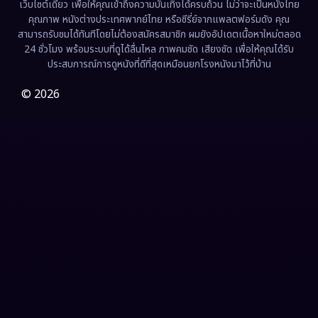
เว็บไซต์เดียว เพื่อให้คุณเข้าถึงความบันเทิงได้ครบถ้วน ไม่ว่าจะเป็นหนังไทย
คุณภาพ หนังต่างประเทศพากย์ไทย หรือซีรี่ย์จากแพลตฟอร์มดัง คุณ
Fiction
(9)
สามารถรับชมได้ทันทีโดยไม่ต้องสมัครสมาชิก ผมยังอัปเดตเนื้อหาใหม่ตลอด
24 ชั่วโมง พร้อมระบบที่ดูได้ลื่นไหล ภาพคมชัด เสียงชัด เพื่อให้คุณได้รับ
Film
(57)
ประสบการณ์การดูหนังที่ดีที่สุดเหมือนยกโรงหนังมาไว้ที่บ้าน
Gothic
(3)
© 2026
Grief
(7)
HBO GO
(6)
HBO Max
(3)
Healing
(15)
Heist
(27)
Historical
(7)