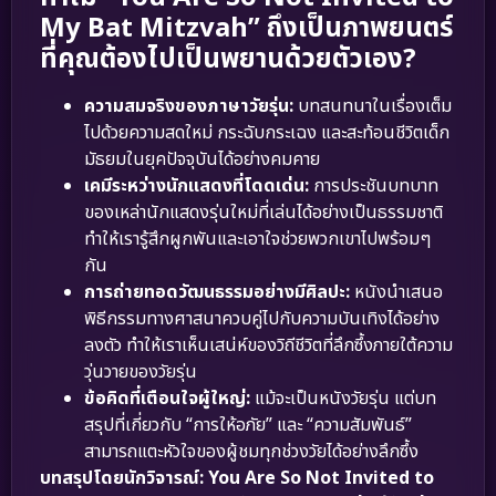
My Bat Mitzvah” ถึงเป็นภาพยนตร์
ที่คุณต้องไปเป็นพยานด้วยตัวเอง?
ความสมจริงของภาษาวัยรุ่น:
บทสนทนาในเรื่องเต็ม
ไปด้วยความสดใหม่ กระฉับกระเฉง และสะท้อนชีวิตเด็ก
มัธยมในยุคปัจจุบันได้อย่างคมคาย
เคมีระหว่างนักแสดงที่โดดเด่น:
การประชันบทบาท
ของเหล่านักแสดงรุ่นใหม่ที่เล่นได้อย่างเป็นธรรมชาติ
ทำให้เรารู้สึกผูกพันและเอาใจช่วยพวกเขาไปพร้อมๆ
กัน
การถ่ายทอดวัฒนธรรมอย่างมีศิลปะ:
หนังนำเสนอ
พิธีกรรมทางศาสนาควบคู่ไปกับความบันเทิงได้อย่าง
ลงตัว ทำให้เราเห็นเสน่ห์ของวิถีชีวิตที่ลึกซึ้งภายใต้ความ
วุ่นวายของวัยรุ่น
ข้อคิดที่เตือนใจผู้ใหญ่:
แม้จะเป็นหนังวัยรุ่น แต่บท
สรุปที่เกี่ยวกับ “การให้อภัย” และ “ความสัมพันธ์”
สามารถแตะหัวใจของผู้ชมทุกช่วงวัยได้อย่างลึกซึ้ง
บทสรุปโดยนักวิจารณ์:
You Are So Not Invited to