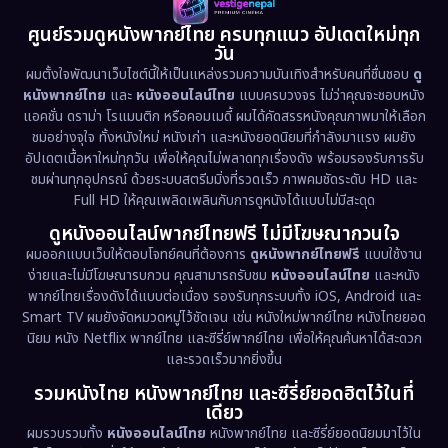
1981
1978
1974
Disaster
(13)
ศูนย์รวมดูหนังพากย์ไทย ครบทุกแนว อัปเดตใหม่ทุก
วัน
1971
1962
Disney+
(5)
ผมตั้งใจพัฒนาเว็บไซต์นี้ให้เป็นแหล่งรวมความบันเทิงสำหรับคนที่ชื่นชอบ
ดู
หนังพากย์ไทย
และ
หนังออนไลน์ไทย
แบบครบวงจร ไม่ว่าคุณจะชอบหนัง
Documentary สารคดี
(94)
แอคชั่น ดราม่า โรแมนติก หรือคอมเมดี้ ผมได้คัดสรรหนังคุณภาพมาให้เลือก
ชมอย่างจุใจ ทั้งหนังใหม่ หนังเก่า และหนังยอดนิยมที่กำลังมาแรง ผมยัง
อัปเดตเนื้อหาใหม่ทุกวัน เพื่อให้คุณไม่พลาดทุกเรื่องดัง พร้อมรองรับการรับ
Drama ดราม่า
(1,513)
ชมผ่านทุกอุปกรณ์ ด้วยระบบสตรีมมิ่งที่รวดเร็ว ภาพคมชัดระดับ HD และ
Full HD ให้คุณเพลิดเพลินกับการดูหนังได้แบบไม่มีสะดุด
Dystopian
(17)
ดูหนังออนไลน์พากย์ไทยฟรี ไม่มีโฆษณากวนใจ
Emotional
(61)
ผมออกแบบเว็บให้ตอบโจทย์คนที่ต้องการ
ดูหนังพากย์ไทยฟรี
แบบใช้งาน
ง่ายและไม่มีโฆษณารบกวน คุณสามารถรับชม
หนังออนไลน์ไทย
และหนัง
พากย์ไทยเรื่องดังได้แบบต่อเนื่อง รองรับทุกระบบทั้ง iOS, Android และ
Epic มหากาพย์
(227)
Smart TV ผมยังจัดหมวดหมู่ไว้ชัดเจน เช่น หนังใหม่พากย์ไทย หนังไทยยอด
นิยม หนัง Netflix พากย์ไทย และซีรี่ย์พากย์ไทย เพื่อให้คุณค้นหาได้สะดวก
Erotic
(36)
และรวดเร็วมากยิ่งขึ้น
รวมหนังไทย หนังพากย์ไทย และซีรี่ย์ยอดฮิตไว้ในที่
Family ครอบครัว
(375)
เดียว
ผมรวบรวมทั้ง
หนังออนไลน์ไทย
หนังพากย์ไทย และซีรี่ย์ยอดนิยมมาไว้ใน
Fantasy จินตนาการ
(338)