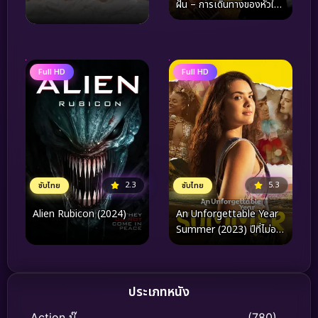
ฝัน – การเดินทางของหัวใจ
สายดนตรีบนเส้นทางสู่
แนชวิลล์
Full HD
Full HD
2.3
5.3
ซับไทย
ซับไทย
Alien Rubicon (2024)
An Unforgettable Year
Summer (2023) ปีที่ไม่อาจ
ลืมเลือน ฤดูร้อน
ประเภทหนัง
Action บู๊
(780)