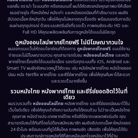
Documentary สารคดี
(95)
แอคชั่น ดราม่า โรแมนติก หรือคอมเมดี้ ผมได้คัดสรรหนังคุณภาพมาให้เลือก
ชมอย่างจุใจ ทั้งหนังใหม่ หนังเก่า และหนังยอดนิยมที่กำลังมาแรง ผมยัง
อัปเดตเนื้อหาใหม่ทุกวัน เพื่อให้คุณไม่พลาดทุกเรื่องดัง พร้อมรองรับการรับ
Drama ดราม่า
(1,519)
ชมผ่านทุกอุปกรณ์ ด้วยระบบสตรีมมิ่งที่รวดเร็ว ภาพคมชัดระดับ HD และ
Full HD ให้คุณเพลิดเพลินกับการดูหนังได้แบบไม่มีสะดุด
Dystopian
(17)
ดูหนังออนไลน์พากย์ไทยฟรี ไม่มีโฆษณากวนใจ
Emotional
(61)
ผมออกแบบเว็บให้ตอบโจทย์คนที่ต้องการ
ดูหนังพากย์ไทยฟรี
แบบใช้งาน
ง่ายและไม่มีโฆษณารบกวน คุณสามารถรับชม
หนังออนไลน์ไทย
และหนัง
พากย์ไทยเรื่องดังได้แบบต่อเนื่อง รองรับทุกระบบทั้ง iOS, Android และ
Epic มหากาพย์
(229)
Smart TV ผมยังจัดหมวดหมู่ไว้ชัดเจน เช่น หนังใหม่พากย์ไทย หนังไทยยอด
นิยม หนัง Netflix พากย์ไทย และซีรี่ย์พากย์ไทย เพื่อให้คุณค้นหาได้สะดวก
Erotic
(38)
และรวดเร็วมากยิ่งขึ้น
รวมหนังไทย หนังพากย์ไทย และซีรี่ย์ยอดฮิตไว้ในที่
Family ครอบครัว
(375)
เดียว
ผมรวบรวมทั้ง
หนังออนไลน์ไทย
หนังพากย์ไทย และซีรี่ย์ยอดนิยมมาไว้ใน
Fantasy จินตนาการ
(338)
เว็บไซต์เดียว เพื่อให้คุณเข้าถึงความบันเทิงได้ครบถ้วน ไม่ว่าจะเป็นหนังไทย
คุณภาพ หนังต่างประเทศพากย์ไทย หรือซีรี่ย์จากแพลตฟอร์มดัง คุณ
Fiction
(9)
สามารถรับชมได้ทันทีโดยไม่ต้องสมัครสมาชิก ผมยังอัปเดตเนื้อหาใหม่ตลอด
24 ชั่วโมง พร้อมระบบที่ดูได้ลื่นไหล ภาพคมชัด เสียงชัด เพื่อให้คุณได้รับ
Film
(57)
ประสบการณ์การดูหนังที่ดีที่สุดเหมือนยกโรงหนังมาไว้ที่บ้าน