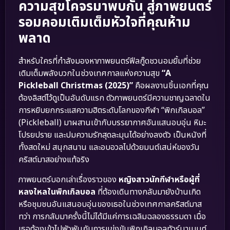
ความสุขโคจรมาพบกัน สู่ภาพยนตร์
รอมคอมเติมเต็มหัวใจที่คุณห้าม
พลาด
สำหรับใครที่กำลังมองหาภาพยนตร์ฟีลกู๊ดชวนอมยิ้มที่ช่วย
เติมเต็มพลังบวกในช่วงเทศกาลแห่งความสุข
“A
Pickleball Christmas (2025)”
คือผลงานชิ้นเอกที่คุณ
ต้องลิสต์ไว้ดูเป็นอันดับแรก ตัวภาพยนตร์มีความชาญฉลาดใน
การหยิบยกกระแสความฮิตระดับโลกของกีฬา “พิกเกิลบอล”
(Pickleball) มาผสานเข้ากับบรรยากาศอันแสนอบอุ่น หิมะ
โปรยปราย และปมความรักสุดละมุนได้อย่างลงตัว เป็นหนังที่
ทั้งสดใหม่ สนุกสนาน และอบอวลไปด้วยมนต์เสน่ห์ของวัน
คริสต์มาสอย่างแท้จริง
ภาพยนตร์บอกเล่าเรื่องราวของ
หญิงสาวนักกีฬาหรือผู้ที่
หลงใหลในพิกเกิลบอล
ที่ต้องเดินทางกลับมายังบ้านเกิด
หรือชุมชนอันแสนอบอุ่นของเธอในช่วงเทศกาลคริสต์มาส
ทว่า การกลับมาครั้งนี้ไม่ได้มีแค่การเฉลิมฉลองธรรมดา เมื่อ
เธอต้องเข้าไปพัวพันกับการแข่งขันพิกเกิลบอลทัวร์นาเมนต์