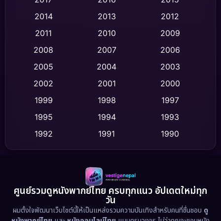
Comedy ตลก
(456)
2014
2013
2012
Coming-of-age ชีวิตวัยรุ่น
(63)
2011
2010
2009
Crime อาชญากรรม
(535)
2008
2007
2006
2005
2004
2003
Cult Film
(4)
2002
2001
2000
Culture
(9)
1999
1998
1997
Dance เต้น
1995
1994
1993
(10)
1992
1991
1990
Detective สืบสวน
(77)
1989
1988
1986
Detective สืบสวน
(62)
1985
1983
1982
1981
1978
1974
Disaster
(13)
ศูนย์รวมดูหนังพากย์ไทย ครบทุกแนว อัปเดตใหม่ทุก
วัน
1971
1962
Disney+
(5)
ผมตั้งใจพัฒนาเว็บไซต์นี้ให้เป็นแหล่งรวมความบันเทิงสำหรับคนที่ชื่นชอบ
ดู
หนังพากย์ไทย
และ
หนังออนไลน์ไทย
แบบครบวงจร ไม่ว่าคุณจะชอบหนัง