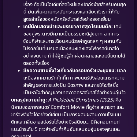
เรื่อง ถือเป็นไอเดียที่สดใหม่และเข้าถึงง่ายสำหรับคนยุค
นี้ มันเพิ่มความกระฉับกระเฉงและเสียงหัวเราะให้กับ
สูตรสำเร็จของหนังคริสต์มาสได้อย่างยอดเยี่ยม
เคมีนักแสดงนำและบรรยากาศสุดโรแมนติก:
เคมี
ของคู่พระนางมีความเป็นธรรมชาติสูงมาก ฉากการ
ซ้อมกีฬาและการเฉือนคมด้วยคำพูดตลก ๆ ผสานกับ
โปรดักชันที่เนรมิตเมืองหิมะและแสงไฟคริสต์มาสได้
อย่างงดงาม ทำให้ผู้ชมรู้สึกผ่อนคลายและอมยิ้มตามได้
ตลอดทั้งเรื่อง
ข้อความซาบซึ้งใจเกี่ยวกับครอบครัวและชุมชน:
นอก
เหนือจากความรักกุ๊กกิ๊ก ภาพยนตร์ยังสอดแทรกความ
สำคัญของการแบ่งปัน มิตรภาพ และการให้อภัย ซึ่ง
เป็นหัวใจสำคัญของเทศกาลคริสต์มาสได้อย่างอบอุ่นใจ
บทสรุปความน่าดู:
A Pickleball Christmas (2025)
คือ
นิยามของภาพยนตร์ Comfort Movie ที่ดูง่าย สบายตา และ
ชาร์จพลังใจได้อย่างดีเยี่ยม เป็นการผสมผสานความโรแมน
ติกและกลิ่นอายสปอร์ตได้อย่างมีรสนิยม… นี่คือคอนเทนต์
แนะนำระดับ 5 ดาวสำหรับค่ำคืนอันแสนอบอุ่นของคุณและ
ครอบครัว!