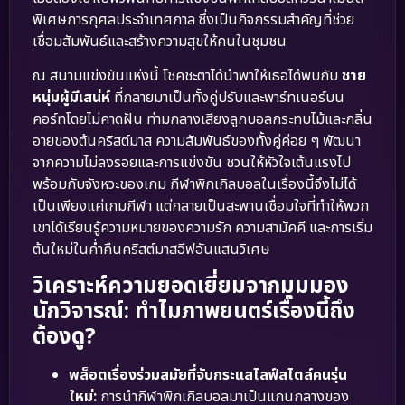
พิเศษการกุศลประจำเทศกาล ซึ่งเป็นกิจกรรมสำคัญที่ช่วย
เชื่อมสัมพันธ์และสร้างความสุขให้คนในชุมชน
ณ สนามแข่งขันแห่งนี้ โชคชะตาได้นำพาให้เธอได้พบกับ
ชาย
หนุ่มผู้มีเสน่ห์
ที่กลายมาเป็นทั้งคู่ปรับและพาร์ทเนอร์บน
คอร์ทโดยไม่คาดฝัน ท่ามกลางเสียงลูกบอลกระทบไม้และกลิ่น
อายของต้นคริสต์มาส ความสัมพันธ์ของทั้งคู่ค่อย ๆ พัฒนา
จากความไม่ลงรอยและการแข่งขัน ชวนให้หัวใจเต้นแรงไป
พร้อมกับจังหวะของเกม กีฬาพิกเกิลบอลในเรื่องนี้จึงไม่ได้
เป็นเพียงแค่เกมกีฬา แต่กลายเป็นสะพานเชื่อมใจที่ทำให้พวก
เขาได้เรียนรู้ความหมายของความรัก ความสามัคคี และการเริ่ม
ต้นใหม่ในค่ำคืนคริสต์มาสอีฟอันแสนวิเศษ
วิเคราะห์ความยอดเยี่ยมจากมุมมอง
นักวิจารณ์: ทำไมภาพยนตร์เรื่องนี้ถึง
ต้องดู?
พล็อตเรื่องร่วมสมัยที่จับกระแสไลฟ์สไตล์คนรุ่น
ใหม่:
การนำกีฬาพิกเกิลบอลมาเป็นแกนกลางของ