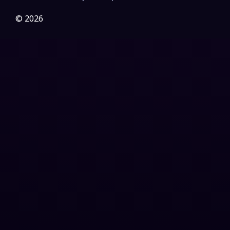
Gothic
(3)
© 2026
Grief
(7)
HBO GO
(6)
HBO Max
(3)
Healing
(15)
Heist
(27)
Historical
(7)
History ประวัติศาสตร์
(54)
Holiday
(3)
Horror สยองขวัญ
(394)