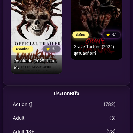
6.1
ซับไทย
Grave Torture (2024)
5.1
พากย์ไทย
สุสานลงทัณฑ์
Omukade (2025) โอมุคา
เดะ
ประเภทหนัง
Action บู๊
(782)
Adult
(3)
Adult 18+
(28)