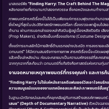
มาสเตอร์พีซ
“Finding Harry: The Craft Behind The Magic” 
หลังกองถ่ายที่ยาวนานกว่าสองทศวรรษ ซึ่งคอหนังและคนทำงานสา
ภาพยนตร์สารคดีเรื่องนี้ไม่ได้เป็นเพียงแค่การรวมฟุตเทจเก่ามาฉ
ยิ่งใหญ่ที่สุดในประวัติศาสตร์ภาพยนตร์โลก เรื่องราวจะพาผู้ชม
ตำนาน ผ่านการบอกเล่าของเหล่าศิลปินผู้อยู่เบื้องหลังตัวจริง เ
(Prop Makers), ช่างตัดเย็บเครื่องแต่งกาย (Costume Designe
ตั้งแต่การแกะสลักไม้กายสิทธิ์ด้ามแรกอย่างประณีต การลงรายล
เวทมนตร์” ให้มีความสมจริงทางกายภาพ สารคดีเรื่องนี้จะเปิดเผยฟุ
แล้วครั้งเล่าหลังม่าน ก่อนจะกลายมาเป็นความมหัศจรรย์ที่สะกดสา
ฉากทุกฉากที่สะท้อนว่า เวทมนตร์ที่แท้จริงคือศาสตร์แห่งความทุ่ม
งานจดหมายเหตุภาพยนตร์ที่ทรงคุณค่า และการก้ม
“Finding Harry ไม่ใช่แค่หนังสารคดีแฟนเซอร์วิสเอาใจคนรักแฮร
ความสมบูรณ์แบบของงานเทคนิคอลและศิลปะภาพยนตร์ชั้นครู
ในฐานะนักวิจารณ์และคนที่คลุกคลีอยู่กับการสร้างสรรค์ภาพยนตร์ สิ
เสนอ” (Depth of Documentary Narrative)
ตัวหนังฉลาดม