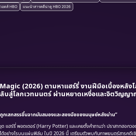
กวอตส์ HBO
แนะนำสารคดีน่าดู HBO 2026
gic (2026) ตามหาแฮร์รี่ งานฝีมือเบื้องหลัง
กลับสู่โลกเวทมนตร์ ผ่านหยาดเหงื่อและจิตวิญญ
์ แต่ถูกเสกสรรขึ้นจากมันสมองและสองมือของมนุษย์หลังม่าน”
 แฮร์รี่ พอตเตอร์ (Harry Potter) และเคยตั้งคำถามว่า ปราสาทฮอกวอ
ิตได้อย่างไรบนแผ่นฟิล์ม ในปี 2026 นี้ เตรียมตัวพบกับภาพยนตร์สารคดีเช