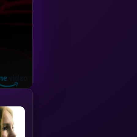
Investigation
(33)
iQIYI
(18)
Kids
(16)
LGBTQ
(5)
Love
(25)
Martial
(6)
Martial Arts
(36)
marvel
(2)
Melodrama
(6)
Military
(7)