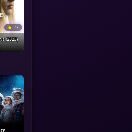
MONOMAX
(1)
Monster
(25)
7.7
ya (2023)
Movie Collection
(3)
Musical เพลง
(65)
Mystery ลึกลับ
(374)
nature
(4)
Parody
(3)
Period ย้อนยุค
(96)
Political การเมือง
(20)