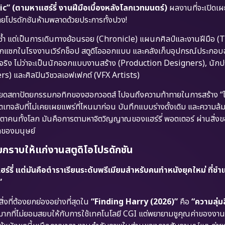
(ตามหาแฮร์รี่ งานฝีมือเบื้องหลังโลกเวทมนตร์)
ผลงานที่จะเปิดเ
ยโปรดักชันห้ามพลาดด้วยประการทั้งปวง!
ายซ้ำ แต่เป็นการเดินทางย้อนรอย (Chronicle) แผนกศิลป์และงานฝีมือ (Th
ไปซอกแซกในโรงงานเวิร์กช็อป สตูดิโอออกแบบ และคลังเก็บอุปกรณ์ประกอบ
สียงจริง ไม่ว่าจะเป็นนักออกแบบงานสร้าง (Production Designers), นัก
rs) และศิลปินวิชวลเอฟเฟกต์ (VFX Artists)
ะเอียดสถาปัตยกรรมกอทิกของฮอกวอตส์ ไปจนถึงความท้าทายในการสร้าง “
ตเทจลับที่ไม่เคยเผยแพร่ที่ไหนมาก่อน บันทึกแบบร่างดั้งเดิม และความล้ม
ยตาคนทั้งโลก มันคือการตามหาจิตวิญญาณของแฮร์รี่ พอตเตอร์ ผ่านสิ่งข
เทของมนุษย์
กราบให้แก่งานสตูดิโอโปรดักชัน
์รี่ แต่มันคือตำราเรียนระดับพรีเมียมสำหรับคนทำหนังยุคใหม่ ที่ชำ
”
่งที่ต้องยกย่องอย่างที่สุดใน
“Finding Harry (2026)”
คือ
“ความลุ่
ากที่ไม่ยอมสยบให้กับการใช้เทคโนโลยี CGI แต่พยายามชูคุณค่าของงานฝี