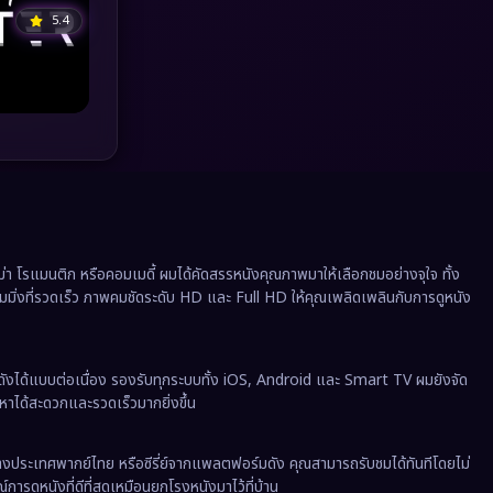
Political การเมือง
(41)
5.4
Prime Video
(20)
Psychological จิตวิทยา
(929)
Rescue กู้ภัย
(12)
Revenge
(37)
Road Trip
(8)
 โรแมนติก หรือคอมเมดี้ ผมได้คัดสรรหนังคุณภาพมาให้เลือกชมอย่างจุใจ ทั้ง
ีมมิ่งที่รวดเร็ว ภาพคมชัดระดับ HD และ Full HD ให้คุณเพลิดเพลินกับการดูหนัง
Romance โรแมนติก
(354)
Romantic
(142)
ังได้แบบต่อเนื่อง รองรับทุกระบบทั้ง iOS, Android และ Smart TV ผมยังจัด
นหาได้สะดวกและรวดเร็วมากยิ่งขึ้น
Romantic Comedy
(176)
งต่างประเทศพากย์ไทย หรือซีรี่ย์จากแพลตฟอร์มดัง คุณสามารถรับชมได้ทันทีโดยไม่
Satire
(12)
ารดูหนังที่ดีที่สุดเหมือนยกโรงหนังมาไว้ที่บ้าน