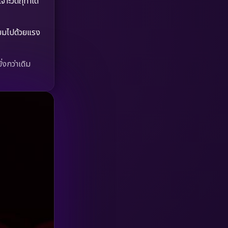
าะวัตถุทำได้
HBO GO
(6)
่ยมไปด้วยแรง
HBO Max
(3)
Healing
(15)
งกว่าเดิม
Heist
(26)
Historical
(7)
History ประวัติศาสตร์
(54)
Holiday
(3)
Horror สยองขวัญ
(390)
Human
(49)
Inspirational แรงบันดาลใจ
(157)