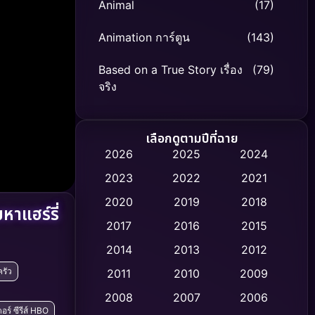
Animal
(17)
Animation การ์ตูน
(143)
Based on a True Story เรื่อง
(79)
จริง
Based on Novel
(8)
เลือกดูตามปีที่ฉาย
Biography ชีวิตจริง
(75)
2026
2025
2024
2023
2022
2021
Black Comedy
(316)
2020
2019
2018
าแฮร์รี่
Classic หนังคลาสสิก
(47)
2017
2016
2015
Comedy ตลก
(446)
2014
2013
2012
รัว
2011
2010
2009
Coming-of-age ชีวิตวัยรุ่น
(62)
2008
2007
2006
ตอร์ ซีรีส์ HBO
Crime อาชญากรรม
(520)