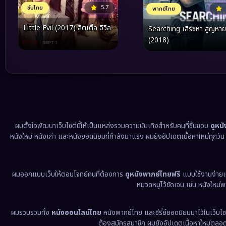
5.7
ซับไทย
พากย์ไทย
Little Evil (2017) ลิตเติ้ล อีวิล
Searching เสิร์ชหา สูญหาย
(2018)
ผมตั้งใจพัฒนาเว็บไซต์นี้ให้เป็นแหล่งรวมความบันเทิงสำหรับคนที่ชื่นชอบ
ดูหน
หนังใหม่ หนังเก่า และหนังยอดนิยมที่กำลังมาแรง ผมยังอัปเดตเนื้อหาใหม่ทุกวั
ผมออกแบบเว็บให้ตอบโจทย์คนที่ต้องการ
ดูหนังพากย์ไทยฟรี
แบบใช้งานง่าย
หมวดหมู่ไว้ชัดเจน เช่น หนังใหม่
ผมรวบรวมทั้ง
หนังออนไลน์ไทย
หนังพากย์ไทย และซีรี่ย์ยอดนิยมมาไว้ในเว็บไซ
ต้องสมัครสมาชิก ผมยังอัปเดตเนื้อหาใหม่ตลอด 24