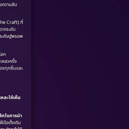
Dystopian
(17)
ผยความลับ
Emotional
(61)
e Craft) ที่
ฉากระดับ
Epic มหากาพย์
(221)
ประดิษฐ์พรอพ
Erotic
(36)
โลก
Family ครอบครัว
(369)
เหลวครั้ง
องทุกชิ้นและ
Fantasy จินตนาการ
(331)
Fiction
(9)
Film
(57)
แหละให้เห็น
Gothic
(3)
มลึกในการนำ
Grief
(7)
มือดั้งเดิม