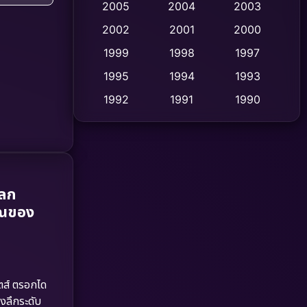
2005
2004
2003
Cult Film
2002
2001
2000
(4)
1999
1998
1997
Culture
(9)
1995
1994
1993
Dance เต้น
(10)
1992
1991
1990
1989
1988
1986
Detective สืบสวน
(75)
1985
1983
1982
Detective สืบสวน
(60)
1981
1978
1974
Disaster
(13)
โลก
1971
1962
าณของ
Disney+
(5)
Documentary สารคดี
(93)
Drama ดราม่า
(1,486)
ตส์ ตรอกได
ิงลึกระดับ