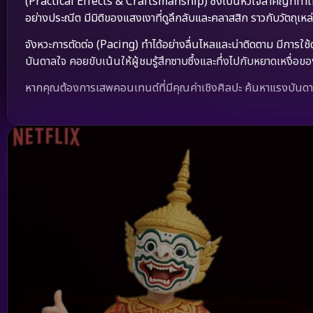
(Practical Effects & Craftsmanship) ซึ่งเป็นหัวใจสำคัญที่ทำใ
อย่างประณีต มีมิติของแสงเงาที่ดูลึกลับและคลาสสิก ราวกับวัตถุเหล่
จังหวะการตัดต่อ (Pacing) ทำได้อย่างลื่นไหลและน่าติดตาม มีการใช
บันดาลใจ คอยขับเน้นให้ผู้ชมรู้สึกซาบซึ้งและทึ่งไปกับหยาดเหงื่
หากคุณต้องการเสพคอนเทนต์ที่มีคุณค่าเชิงศิลปะ ค้นหาแรงบันดาลใ