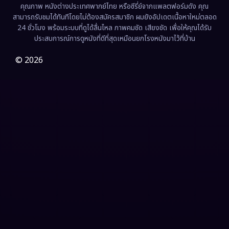
คุณภาพ หนังต่างประเทศพากย์ไทย หรือซีรี่ย์จากแพลตฟอร์มดัง คุณ
Fiction
(9)
สามารถรับชมได้ทันทีโดยไม่ต้องสมัครสมาชิก ผมยังอัปเดตเนื้อหาใหม่ตลอด
24 ชั่วโมง พร้อมระบบที่ดูได้ลื่นไหล ภาพคมชัด เสียงชัด เพื่อให้คุณได้รับ
Film
(57)
ประสบการณ์การดูหนังที่ดีที่สุดเหมือนยกโรงหนังมาไว้ที่บ้าน
Gothic
(3)
© 2026
Grief
(7)
HBO GO
(6)
HBO Max
(3)
Healing
(15)
Heist
(27)
Historical
(7)
History ประวัติศาสตร์
(54)