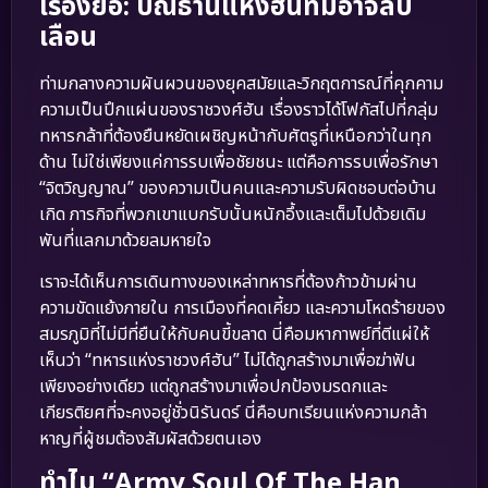
เรื่องย่อ: ปณิธานแห่งฮันที่มิอาจลบ
เลือน
ท่ามกลางความผันผวนของยุคสมัยและวิกฤตการณ์ที่คุกคาม
ความเป็นปึกแผ่นของราชวงศ์ฮัน เรื่องราวได้โฟกัสไปที่กลุ่ม
ทหารกล้าที่ต้องยืนหยัดเผชิญหน้ากับศัตรูที่เหนือกว่าในทุก
ด้าน ไม่ใช่เพียงแค่การรบเพื่อชัยชนะ แต่คือการรบเพื่อรักษา
“จิตวิญญาณ” ของความเป็นคนและความรับผิดชอบต่อบ้าน
เกิด ภารกิจที่พวกเขาแบกรับนั้นหนักอึ้งและเต็มไปด้วยเดิม
พันที่แลกมาด้วยลมหายใจ
เราจะได้เห็นการเดินทางของเหล่าทหารที่ต้องก้าวข้ามผ่าน
ความขัดแย้งภายใน การเมืองที่คดเคี้ยว และความโหดร้ายของ
สมรภูมิที่ไม่มีที่ยืนให้กับคนขี้ขลาด นี่คือมหากาพย์ที่ตีแผ่ให้
เห็นว่า “ทหารแห่งราชวงศ์ฮัน” ไม่ได้ถูกสร้างมาเพื่อฆ่าฟัน
เพียงอย่างเดียว แต่ถูกสร้างมาเพื่อปกป้องมรดกและ
เกียรติยศที่จะคงอยู่ชั่วนิรันดร์ นี่คือบทเรียนแห่งความกล้า
หาญที่ผู้ชมต้องสัมผัสด้วยตนเอง
ทำไม “Army Soul Of The Han