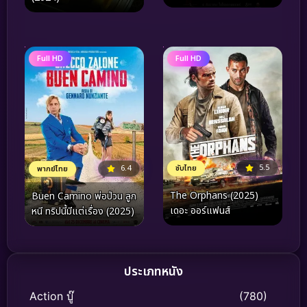
Full HD
Full HD
5.5
ซับไทย
6.4
พากย์ไทย
The Orphans (2025)
Buen Camino พ่อป่วน ลูก
เดอะ ออร์แฟนส์
หนี ทริปนี้มีแต่เรื่อง (2025)
ประเภทหนัง
Action บู๊
(780)