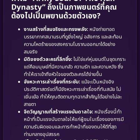
Dynasty” ถึงเป็นภาพยนตร์ที่คุณ
ต้องไปเป็นพยานด้วยตัวเอง?
งานสร้างที่สมจริงและทรงพลัง:
หนังถ่ายทอด
บรรยากาศสนามรบที่ดูยิ่งใหญ่ อลังการ และสะท้อน
ความโหดร้ายของสงครามโบราณออกมาได้อย่าง
สมจริง
มิติของตัวละครที่ลึกซึ้ง:
ไม่ใช่แค่หุ่นยนต์ในชุดเกราะ
แต่คือมนุษย์ที่มีความกลัว ความรัก และความหวัง ซึ่ง
ทำให้เราเข้าถึงหัวใจของตัวละครได้ง่ายขึ้น
จังหวะการเล่าเรื่องที่กระชับ:
แม้จะเป็นหนังอิง
ประวัติศาสตร์แต่ก็มีจังหวะการเล่าเรื่องที่ทันสมัย ไม่
เยิ่นเย้อ ทำให้คุณติดตามทุกฉากสำคัญได้อย่างไม่ละ
สายตา
จิตวิญญาณที่สร้างแรงบันดาลใจ:
หนังเรื่องนี้ทำ
หน้าที่เป็นแรงบันดาลใจให้แก่ผู้ชมในเรื่องของการมี
ความรับผิดชอบและการทำหน้าที่ของตนให้ดีที่สุด
ท่ามกลางอุปสรรค