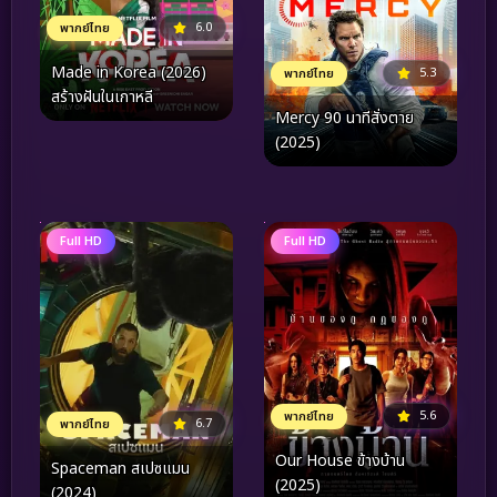
6.0
พากย์ไทย
Made in Korea (2026)
5.3
พากย์ไทย
สร้างฝันในเกาหลี
Mercy 90 นาทีสั่งตาย
(2025)
Full HD
Full HD
5.6
พากย์ไทย
6.7
พากย์ไทย
Our House ข้างบ้าน
Spaceman สเปซแมน
(2025)
(2024)