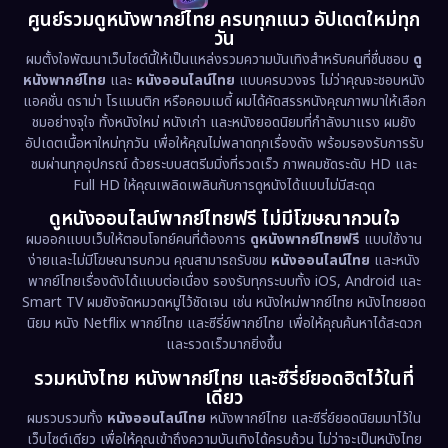
1981
1978
1974
Disaster
(13)
ศูนย์รวมดูหนังพากย์ไทย ครบทุกแนว อัปเดตใหม่ทุก
วัน
1971
1962
Disney+
(5)
ผมตั้งใจพัฒนาเว็บไซต์นี้ให้เป็นแหล่งรวมความบันเทิงสำหรับคนที่ชื่นชอบ
ดู
หนังพากย์ไทย
และ
หนังออนไลน์ไทย
แบบครบวงจร ไม่ว่าคุณจะชอบหนัง
Documentary สารคดี
(94)
แอคชั่น ดราม่า โรแมนติก หรือคอมเมดี้ ผมได้คัดสรรหนังคุณภาพมาให้เลือก
ชมอย่างจุใจ ทั้งหนังใหม่ หนังเก่า และหนังยอดนิยมที่กำลังมาแรง ผมยัง
อัปเดตเนื้อหาใหม่ทุกวัน เพื่อให้คุณไม่พลาดทุกเรื่องดัง พร้อมรองรับการรับ
Drama ดราม่า
(1,513)
ชมผ่านทุกอุปกรณ์ ด้วยระบบสตรีมมิ่งที่รวดเร็ว ภาพคมชัดระดับ HD และ
Full HD ให้คุณเพลิดเพลินกับการดูหนังได้แบบไม่มีสะดุด
Dystopian
(17)
ดูหนังออนไลน์พากย์ไทยฟรี ไม่มีโฆษณากวนใจ
Emotional
(61)
ผมออกแบบเว็บให้ตอบโจทย์คนที่ต้องการ
ดูหนังพากย์ไทยฟรี
แบบใช้งาน
ง่ายและไม่มีโฆษณารบกวน คุณสามารถรับชม
หนังออนไลน์ไทย
และหนัง
พากย์ไทยเรื่องดังได้แบบต่อเนื่อง รองรับทุกระบบทั้ง iOS, Android และ
Epic มหากาพย์
(227)
Smart TV ผมยังจัดหมวดหมู่ไว้ชัดเจน เช่น หนังใหม่พากย์ไทย หนังไทยยอด
นิยม หนัง Netflix พากย์ไทย และซีรี่ย์พากย์ไทย เพื่อให้คุณค้นหาได้สะดวก
Erotic
(36)
และรวดเร็วมากยิ่งขึ้น
รวมหนังไทย หนังพากย์ไทย และซีรี่ย์ยอดฮิตไว้ในที่
Family ครอบครัว
(375)
เดียว
ผมรวบรวมทั้ง
หนังออนไลน์ไทย
หนังพากย์ไทย และซีรี่ย์ยอดนิยมมาไว้ใน
Fantasy จินตนาการ
(338)
เว็บไซต์เดียว เพื่อให้คุณเข้าถึงความบันเทิงได้ครบถ้วน ไม่ว่าจะเป็นหนังไทย