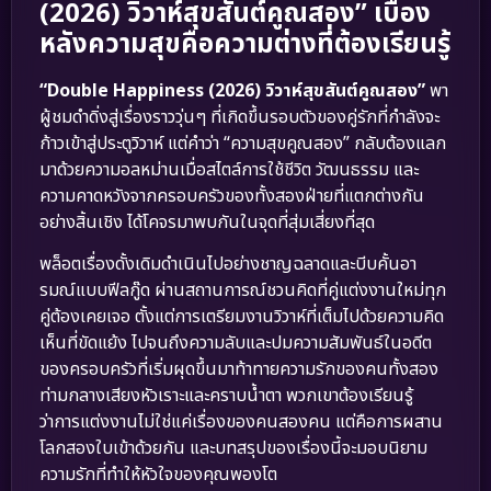
(2026) วิวาห์สุขสันต์คูณสอง” เบื้อง
หลังความสุขคือความต่างที่ต้องเรียนรู้
“Double Happiness (2026) วิวาห์สุขสันต์คูณสอง”
พา
ผู้ชมดำดิ่งสู่เรื่องราววุ่นๆ ที่เกิดขึ้นรอบตัวของคู่รักที่กำลังจะ
ก้าวเข้าสู่ประตูวิวาห์ แต่คำว่า “ความสุขคูณสอง” กลับต้องแลก
มาด้วยความอลหม่านเมื่อสไตล์การใช้ชีวิต วัฒนธรรม และ
ความคาดหวังจากครอบครัวของทั้งสองฝ่ายที่แตกต่างกัน
อย่างสิ้นเชิง ได้โคจรมาพบกันในจุดที่สุ่มเสี่ยงที่สุด
พล็อตเรื่องดั้งเดิมดำเนินไปอย่างชาญฉลาดและบีบคั้นอา
รมณ์แบบฟีลกู๊ด ผ่านสถานการณ์ชวนคิดที่คู่แต่งงานใหม่ทุก
คู่ต้องเคยเจอ ตั้งแต่การเตรียมงานวิวาห์ที่เต็มไปด้วยความคิด
เห็นที่ขัดแย้ง ไปจนถึงความลับและปมความสัมพันธ์ในอดีต
ของครอบครัวที่เริ่มผุดขึ้นมาท้าทายความรักของคนทั้งสอง
ท่ามกลางเสียงหัวเราะและคราบน้ำตา พวกเขาต้องเรียนรู้
ว่าการแต่งงานไม่ใช่แค่เรื่องของคนสองคน แต่คือการผสาน
โลกสองใบเข้าด้วยกัน และบทสรุปของเรื่องนี้จะมอบนิยาม
ความรักที่ทำให้หัวใจของคุณพองโต