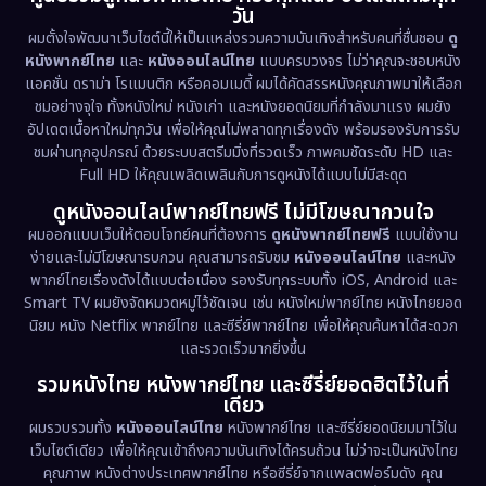
วัน
1971
1962
Disney+
(5)
ผมตั้งใจพัฒนาเว็บไซต์นี้ให้เป็นแหล่งรวมความบันเทิงสำหรับคนที่ชื่นชอบ
ดู
หนังพากย์ไทย
และ
หนังออนไลน์ไทย
แบบครบวงจร ไม่ว่าคุณจะชอบหนัง
Documentary สารคดี
(92)
แอคชั่น ดราม่า โรแมนติก หรือคอมเมดี้ ผมได้คัดสรรหนังคุณภาพมาให้เลือก
ชมอย่างจุใจ ทั้งหนังใหม่ หนังเก่า และหนังยอดนิยมที่กำลังมาแรง ผมยัง
อัปเดตเนื้อหาใหม่ทุกวัน เพื่อให้คุณไม่พลาดทุกเรื่องดัง พร้อมรองรับการรับ
Drama ดราม่า
(1,435)
ชมผ่านทุกอุปกรณ์ ด้วยระบบสตรีมมิ่งที่รวดเร็ว ภาพคมชัดระดับ HD และ
Full HD ให้คุณเพลิดเพลินกับการดูหนังได้แบบไม่มีสะดุด
Dystopian
(17)
ดูหนังออนไลน์พากย์ไทยฟรี ไม่มีโฆษณากวนใจ
Emotional
(61)
ผมออกแบบเว็บให้ตอบโจทย์คนที่ต้องการ
ดูหนังพากย์ไทยฟรี
แบบใช้งาน
ง่ายและไม่มีโฆษณารบกวน คุณสามารถรับชม
หนังออนไลน์ไทย
และหนัง
พากย์ไทยเรื่องดังได้แบบต่อเนื่อง รองรับทุกระบบทั้ง iOS, Android และ
Epic มหากาพย์
(215)
Smart TV ผมยังจัดหมวดหมู่ไว้ชัดเจน เช่น หนังใหม่พากย์ไทย หนังไทยยอด
นิยม หนัง Netflix พากย์ไทย และซีรี่ย์พากย์ไทย เพื่อให้คุณค้นหาได้สะดวก
Erotic
(35)
และรวดเร็วมากยิ่งขึ้น
รวมหนังไทย หนังพากย์ไทย และซีรี่ย์ยอดฮิตไว้ในที่
Family ครอบครัว
(362)
เดียว
ผมรวบรวมทั้ง
หนังออนไลน์ไทย
หนังพากย์ไทย และซีรี่ย์ยอดนิยมมาไว้ใน
Fantasy จินตนาการ
(318)
เว็บไซต์เดียว เพื่อให้คุณเข้าถึงความบันเทิงได้ครบถ้วน ไม่ว่าจะเป็นหนังไทย
คุณภาพ หนังต่างประเทศพากย์ไทย หรือซีรี่ย์จากแพลตฟอร์มดัง คุณ
Fiction
(9)