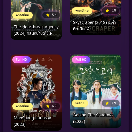
5.8
พากย์ไทย
5.4
พากย์ไทย
Skyscraper (2018) ระห่ำ
The Heartbreak Agency
ตึกเสียดฟ้า
(2024) คลินิกบำบัดไข้ใจ
Full HD
Full HD
7.9
ซับไทย
6.2
พากย์ไทย
Behind The Shadows
ManSuang แมนสรวง
(2023)
(2023)