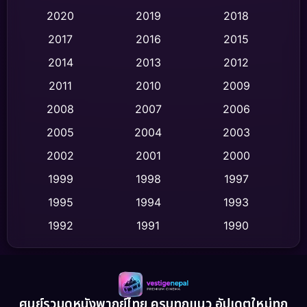
Classic หนังคลาสสิก
(47)
2020
2019
2018
2017
2016
2015
Comedy ตลก
(429)
2014
2013
2012
Coming-of-age ชีวิตวัยรุ่น
(60)
2011
2010
2009
Crime อาชญากรรม
(505)
2008
2007
2006
2005
2004
2003
Cult Film
(4)
2002
2001
2000
Culture
(9)
1999
1998
1997
Dance เต้น
1995
1994
1993
(10)
1992
1991
1990
Detective สืบสวน
(71)
1989
1988
1986
Detective สืบสวน
(58)
1985
1983
1982
1981
1978
1974
Disaster
(13)
ศูนย์รวมดูหนังพากย์ไทย ครบทุกแนว อัปเดตใหม่ทุก