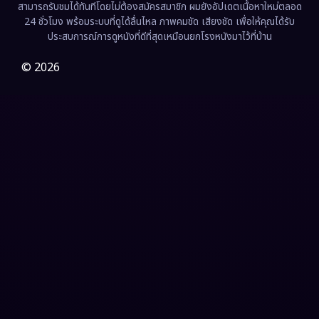
สามารถรับชมได้ทันทีโดยไม่ต้องสมัครสมาชิก ผมยังอัปเดตเนื้อหาใหม่ตลอด
24 ชั่วโมง พร้อมระบบที่ดูได้ลื่นไหล ภาพคมชัด เสียงชัด เพื่อให้คุณได้รับ
Film
(57)
ประสบการณ์การดูหนังที่ดีที่สุดเหมือนยกโรงหนังมาไว้ที่บ้าน
Gothic
(3)
© 2026
Grief
(7)
HBO GO
(6)
HBO Max
(3)
Healing
(15)
Heist
(26)
Historical
(7)
History ประวัติศาสตร์
(54)