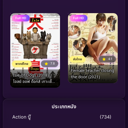
Full HD
Full HD
4.1
ซับไทย
7.8
พากย์ไทย
Female teacher closing
Isle of Dogs (2018)
the door (2021)
ไอลย์ ออฟ ด็อกส์ เกาะเซ็ตซี
โร่หมา
ประเภทหนัง
Action บู๊
(734)