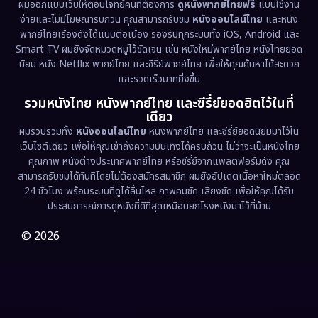
Emotional
(61)
ผมออกแบบเว็บให้ตอบโจทย์คนที่ต้องการ
ดูหนังพากย์ไทยฟรี
แบบใช้งาน
ง่ายและไม่มีโฆษณารบกวน คุณสามารถรับชม
หนังออนไลน์ไทย
และหนัง
พากย์ไทยเรื่องดังได้แบบต่อเนื่อง รองรับทุกระบบทั้ง iOS, Android และ
Epic มหากาพย์
(233)
Smart TV ผมยังจัดหมวดหมู่ไว้ชัดเจน เช่น หนังใหม่พากย์ไทย หนังไทยยอด
นิยม หนัง Netflix พากย์ไทย และซีรี่ย์พากย์ไทย เพื่อให้คุณค้นหาได้สะดวก
Erotic
(43)
และรวดเร็วมากยิ่งขึ้น
รวมหนังไทย หนังพากย์ไทย และซีรี่ย์ยอดฮิตไว้ในที่
Family ครอบครัว
(375)
เดียว
ผมรวบรวมทั้ง
หนังออนไลน์ไทย
หนังพากย์ไทย และซีรี่ย์ยอดนิยมมาไว้ใน
Fantasy จินตนาการ
(341)
เว็บไซต์เดียว เพื่อให้คุณเข้าถึงความบันเทิงได้ครบถ้วน ไม่ว่าจะเป็นหนังไทย
คุณภาพ หนังต่างประเทศพากย์ไทย หรือซีรี่ย์จากแพลตฟอร์มดัง คุณ
Fiction
(9)
สามารถรับชมได้ทันทีโดยไม่ต้องสมัครสมาชิก ผมยังอัปเดตเนื้อหาใหม่ตลอด
24 ชั่วโมง พร้อมระบบที่ดูได้ลื่นไหล ภาพคมชัด เสียงชัด เพื่อให้คุณได้รับ
Film
(57)
ประสบการณ์การดูหนังที่ดีที่สุดเหมือนยกโรงหนังมาไว้ที่บ้าน
Gothic
(3)
© 2026
Grief
(7)
HBO GO
(6)