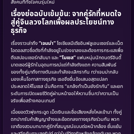
สังคมที่ทัชใจคนรุ่นใหม่
เรื่องย่อฉบับเข้มข้น: จากคู่รักที่หมดใจ
สู่คู่จินลวงโลกเพื่อผลประโยชน์ทาง
ธุรกิจ
เรื่องราวเล่าถึง
“เจมม่า”
โซเชียลมีเดียอินฟลูเอนเซอร์และเน็ต
ไอดอลสาวชื่อดังที่กำลังอยู่ในช่วงขาลงและต้องการกระแสเพื่อ
ดึงสปอนเซอร์กลับมา และ
“โมเซส”
แฟนหนุ่มนักดนตรีอินดี้
มาดเซอร์ผู้รักในอุดมการณ์แต่กำลังถังแตก ความสัมพันธ์
ของทั้งคู่มาถึงทางตันและกำลังจะเลิกรากัน ทว่าเจมม่ากลับ
มองเห็นโอกาสทางธุรกิจ เธอจึงยื่นข้อเสนอสุดแปลก
ประหลาดให้โมเซส นั่นคือการ “แกล้งทำเป็นยังรักกัน” และยก
ระดับการเปิดเผยชีวิตคู่ผ่านหน้าจอให้หวานชื่นกว่าความเป็น
จริงเพื่อสร้างคอนเทนต์
เมื่อยอดวิวพุ่งกระฉูด เม็ดเงินและชื่อเสียงหลั่งไหลเข้ามา ทั้งคู่
ตกปากรับคำสัญญาจ้างและข้อตกลงทางธุรกิจร่วมกัน พวก
เขาต้องสวมบทบาทคู่รักที่สมบูรณ์แบบต่อหน้ากล้อง ยิ้มแย้ม
และสวีทกันตามสคริปต์ ทว่าในชีวิตจริงหลังกล้องดับลง พวก