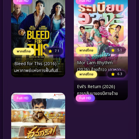
Full HD
Full HD
5.1
พากย์ไทย
7.1
พากย์ไทย
Mor Lam Rhythm
Bleed for This (2016) –
(2026) อ้ายต้าวว เอวหวาน
มหากาพย์แห่งการฟื้นคืนชีพ
6.3
พากย์ไทย
ระเบียบวาทะศิลป์
ของพยัคฆ์ร้าย ผู้ปฏิเสธคำ
ว่า “เป็นไปไม่ได้”
Evil’s Return (2026)
การกลับมาของปีศาจร้าย
Full HD
Full HD