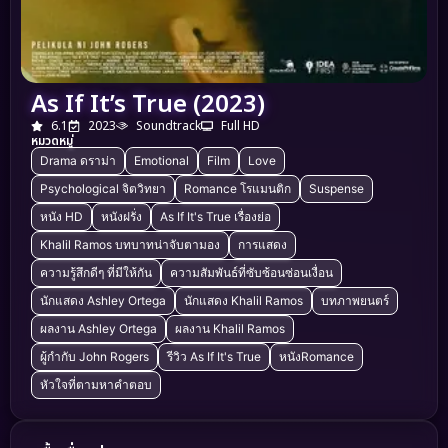
As If It’s True (2023)
6.1
2023
Soundtrack
Full HD
หมวดหมู่
Drama ดราม่า
Emotional
Film
Love
Psychological จิตวิทยา
Romance โรแมนติก
Suspense
หนัง HD
หนังฝรั่ง
As If It's True เรื่องย่อ
Khalil Ramos บทบาทน่าจับตามอง
การแสดง
ความรู้สึกดีๆ ที่มีให้กัน
ความสัมพันธ์ที่ซับซ้อนซ่อนเงื่อน
นักแสดง Ashley Ortega
นักแสดง Khalil Ramos
บทภาพยนตร์
ผลงาน Ashley Ortega
ผลงาน Khalil Ramos
ผู้กำกับ John Rogers
รีวิว As If It's True
หนังRomance
หัวใจที่ตามหาคำตอบ