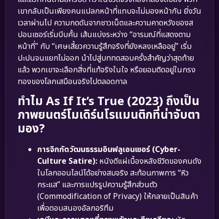
เขากลับเป็นเพียงคนแปลกหน้าที่แทบจะไม่มองหน้ากัน ยิ่งวัน
เวลาผ่านไป ความกดดันจากชาวเน็ตและความคาดหวังของส
ปอนเซอร์เริ่มบีบคั้น เส้นแบ่งระหว่าง “อารมณ์ที่แสดงตาม
หน้าที่” กับ “เศษเสี้ยวความรู้สึกจริงที่ยังหลงเหลืออยู่” เริ่ม
ปะปนจนแยกไม่ออก นำไปสู่บททดสอบครั้งสำคัญว่าสุดท้าย
แล้ว พวกเขาจะเลือกสิ่งที่แท้จริงในใจ หรือยอมติดอยู่ในกรง
ทองของโลกเสมือนจริงไปตลอดกาล
ทำไม As If It’s True (2023) ถึงเป็น
ภาพยนตร์โมเดิร์นโรแมนติกที่น่าจับตา
มอง?
การจิกกัดวัฒนธรรมอินฟลูเอนเซอร์ (Cyber-
Culture Satire):
หนังตีแผ่เบื้องหลังชีวิตของคนดัง
ในโลกออนไลน์ได้อย่างสมจริง สะท้อนภาพการ “หิว
กระแส” และการแปรรูปความรู้สึกส่วนตัว
(Commodification of Privacy) ให้กลายเป็นสินค้า
เพื่อตอบสนองอัลกอริทึม