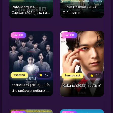
Rafa Marquez El
Lucky Baskhar (2024)
Capitan (2024) ราฟา มาร์
ลัคกี้ บาสการ์
เกซ
Full HD
Full HD
7.0
พากย์ไทย
7.5
Soundtrack
สยามสแควร์ (2017) – เมื่อ
Kokuho (2025) สมบัติชาติ
ตำนานเมืองกลายเป็นความ
จริงที่ตามหลอกหลอนในเขา
วงกตแห่งวัยเยาว์