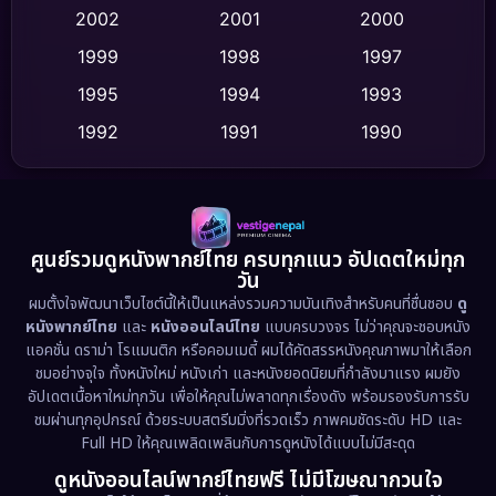
2002
2001
2000
Culture
(9)
1999
1998
1997
Dance เต้น
1995
1994
1993
(10)
1992
1991
1990
Detective สืบสวน
(64)
1989
1988
1986
Detective สืบสวน
(77)
1985
1983
1982
1981
1978
1974
Disaster
(13)
ศูนย์รวมดูหนังพากย์ไทย ครบทุกแนว อัปเดตใหม่ทุก
วัน
1971
1962
Disney+
(5)
ผมตั้งใจพัฒนาเว็บไซต์นี้ให้เป็นแหล่งรวมความบันเทิงสำหรับคนที่ชื่นชอบ
ดู
หนังพากย์ไทย
และ
หนังออนไลน์ไทย
แบบครบวงจร ไม่ว่าคุณจะชอบหนัง
Documentary สารคดี
(95)
แอคชั่น ดราม่า โรแมนติก หรือคอมเมดี้ ผมได้คัดสรรหนังคุณภาพมาให้เลือก
ชมอย่างจุใจ ทั้งหนังใหม่ หนังเก่า และหนังยอดนิยมที่กำลังมาแรง ผมยัง
อัปเดตเนื้อหาใหม่ทุกวัน เพื่อให้คุณไม่พลาดทุกเรื่องดัง พร้อมรองรับการรับ
Drama ดราม่า
(1,538)
ชมผ่านทุกอุปกรณ์ ด้วยระบบสตรีมมิ่งที่รวดเร็ว ภาพคมชัดระดับ HD และ
Full HD ให้คุณเพลิดเพลินกับการดูหนังได้แบบไม่มีสะดุด
Dystopian
(17)
ดูหนังออนไลน์พากย์ไทยฟรี ไม่มีโฆษณากวนใจ