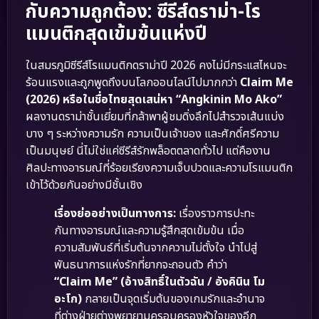
กับความถูกต้อง: ซีรีส์ดราม่า-โร
แมนติกสุดเข้มข้นแห่งปี
ในสมรภูมิซีรีส์โรแมนติกดราม่าปี 2026 คงไม่มีกระแสไหนจะ
ร้อนแรงและถูกพูดถึงบนโลกออนไลน์ไปมากกว่า
Claim Me
(2026) หรือในชื่อไทยสุดเสน่หา “Angkinin Mo Ako”
ผลงานดราม่าชั้นเยี่ยมที่กล้าพาผู้ชมดิ่งลึกไปสำรวจเส้นแบ่ง
บาง ๆ ระหว่างความรัก ความเป็นเจ้าของ และศักดิ์ศรีความ
เป็นมนุษย์ นี่ไม่ใช่แค่ซีรีส์รักพล็อตตลาดทั่วไป แต่คืองาน
ศิลปะทางอารมณ์ที่ร้อยเรียงความเจ็บปวดและความโรแมนติก
เข้าไว้ด้วยกันอย่างมีชั้นเชิง
เรื่องย่ออย่างเป็นทางการ:
เรื่องราวการปะทะ
กันทางอารมณ์และความรู้สึกสุดเข้มข้น เมื่อ
ความสัมพันธ์ที่เริ่มต้นจากความไม่ตั้งใจ นำไปสู่
พันธนาการแห่งรักที่ยากจะถอนตัว คำว่า
“Claim Me” (อ้างสิทธิ์ในตัวฉัน / อังคินิน โม
อะโก)
กลายเป็นจุดเริ่มต้นของเกมรักและอำนาจ
ที่ต่างฝ่ายต่างพยายามครอบครองหัวใจของอีก