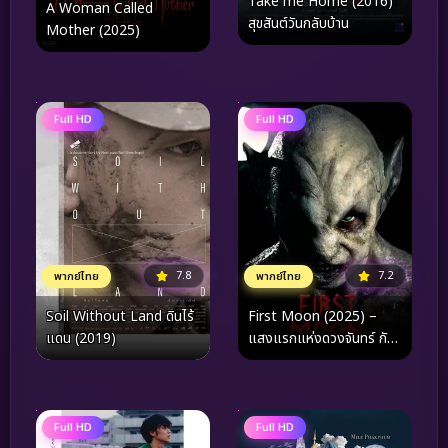
Take me Home (2016)
A Woman Called
สุขสันต์วันกลับบ้าน
Mother (2025)
Full HD
Full HD
7.8
7.2
พากย์ไทย
พากย์ไทย
Soil Without Land ดินไร้
First Moon (2025) –
แดน (2019)
แสงแรกแห่งดวงจันทร์ กับ
การเดินทางย้อนคืนสู่ห้วง
คำนึงและจุดเริ่มต้นของหัวใจ
Full HD
Full HD