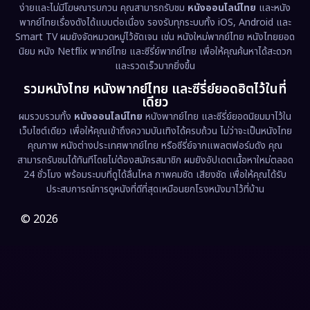
ง่ายและไม่มีโฆษณารบกวน คุณสามารถรับชม
หนังออนไลน์ไทย
และหนัง
พากย์ไทยเรื่องดังได้แบบต่อเนื่อง รองรับทุกระบบทั้ง iOS, Android และ
Epic มหากาพย์
(218)
Smart TV ผมยังจัดหมวดหมู่ไว้ชัดเจน เช่น หนังใหม่พากย์ไทย หนังไทยยอด
นิยม หนัง Netflix พากย์ไทย และซีรี่ย์พากย์ไทย เพื่อให้คุณค้นหาได้สะดวก
Erotic
(36)
และรวดเร็วมากยิ่งขึ้น
รวมหนังไทย หนังพากย์ไทย และซีรี่ย์ยอดฮิตไว้ในที่
Family ครอบครัว
(363)
เดียว
ผมรวบรวมทั้ง
หนังออนไลน์ไทย
หนังพากย์ไทย และซีรี่ย์ยอดนิยมมาไว้ใน
Fantasy จินตนาการ
(326)
เว็บไซต์เดียว เพื่อให้คุณเข้าถึงความบันเทิงได้ครบถ้วน ไม่ว่าจะเป็นหนังไทย
คุณภาพ หนังต่างประเทศพากย์ไทย หรือซีรี่ย์จากแพลตฟอร์มดัง คุณ
Fiction
(9)
สามารถรับชมได้ทันทีโดยไม่ต้องสมัครสมาชิก ผมยังอัปเดตเนื้อหาใหม่ตลอด
24 ชั่วโมง พร้อมระบบที่ดูได้ลื่นไหล ภาพคมชัด เสียงชัด เพื่อให้คุณได้รับ
Film
(57)
ประสบการณ์การดูหนังที่ดีที่สุดเหมือนยกโรงหนังมาไว้ที่บ้าน
Gothic
(3)
© 2026
Grief
(7)
HBO GO
(6)