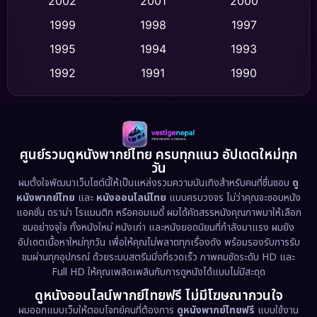
2002
2001
2000
Culture
(9)
1999
1998
1997
Dance เต้น
1995
1994
1993
(10)
1992
1991
1990
Detective สืบสวน
(59)
1989
1988
1986
Detective สืบสวน
(73)
1985
1983
1982
1981
1978
1974
Disaster
(13)
ศูนย์รวมดูหนังพากย์ไทย ครบทุกแนว อัปเดตใหม่ทุก
วัน
1971
1962
Disney+
(5)
ผมตั้งใจพัฒนาเว็บไซต์นี้ให้เป็นแหล่งรวมความบันเทิงสำหรับคนที่ชื่นชอบ
ดู
หนังพากย์ไทย
และ
หนังออนไลน์ไทย
แบบครบวงจร ไม่ว่าคุณจะชอบหนัง
Documentary สารคดี
(93)
แอคชั่น ดราม่า โรแมนติก หรือคอมเมดี้ ผมได้คัดสรรหนังคุณภาพมาให้เลือก
ชมอย่างจุใจ ทั้งหนังใหม่ หนังเก่า และหนังยอดนิยมที่กำลังมาแรง ผมยัง
อัปเดตเนื้อหาใหม่ทุกวัน เพื่อให้คุณไม่พลาดทุกเรื่องดัง พร้อมรองรับการรับ
Drama ดราม่า
(1,460)
ชมผ่านทุกอุปกรณ์ ด้วยระบบสตรีมมิ่งที่รวดเร็ว ภาพคมชัดระดับ HD และ
Full HD ให้คุณเพลิดเพลินกับการดูหนังได้แบบไม่มีสะดุด
Dystopian
(17)
ดูหนังออนไลน์พากย์ไทยฟรี ไม่มีโฆษณากวนใจ
Emotional
(61)
ผมออกแบบเว็บให้ตอบโจทย์คนที่ต้องการ
ดูหนังพากย์ไทยฟรี
แบบใช้งาน