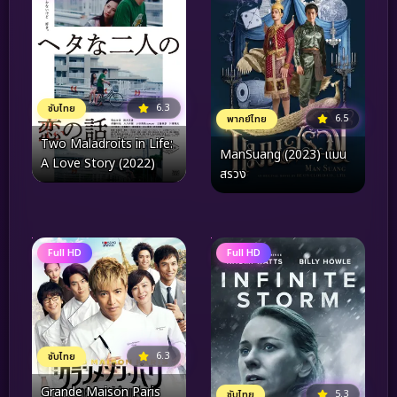
6.3
ซับไทย
6.5
พากย์ไทย
Two Maladroits in Life:
ManSuang (2023) แมน
A Love Story (2022)
สรวง
Full HD
Full HD
6.3
ซับไทย
Grande Maison Paris
5.3
ซับไทย