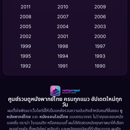
Coming-of-age ชีวิตวัยรุ่น
(62)
2011
2010
2009
Crime อาชญากรรม
(520)
2008
2007
2006
2005
2004
2003
Cult Film
(4)
2002
2001
2000
Culture
(9)
1999
1998
1997
Dance เต้น
1995
1994
1993
(10)
1992
1991
1990
Detective สืบสวน
(75)
1989
1988
1986
Detective สืบสวน
(60)
1985
1983
1982
1981
1978
1974
Disaster
(13)
ศูนย์รวมดูหนังพากย์ไทย ครบทุกแนว อัปเดตใหม่ทุก
วัน
1971
1962
Disney+
(5)
ผมตั้งใจพัฒนาเว็บไซต์นี้ให้เป็นแหล่งรวมความบันเทิงสำหรับคนที่ชื่นชอบ
ดู
หนังพากย์ไทย
และ
หนังออนไลน์ไทย
แบบครบวงจร ไม่ว่าคุณจะชอบหนัง
Documentary สารคดี
(93)
แอคชั่น ดราม่า โรแมนติก หรือคอมเมดี้ ผมได้คัดสรรหนังคุณภาพมาให้เลือก
ชมอย่างจุใจ ทั้งหนังใหม่ หนังเก่า และหนังยอดนิยมที่กำลังมาแรง ผมยัง