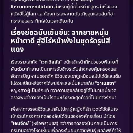
Recommendation
สำหรับผู้ที่เบื่อหน่ายสูตรสำเร็จของ
หนังฮีโร่กู้โลก และต้องการเสพงานบันเทิงสุดแสบสันที่ฮา
กระจายและระทึกใจในเวลาเดียวกัน
เรื่องย่อฉบับเข้มข้น: จากชายหนุ่ม
หน้าตาดี สู่ฮีโร่หน้าพังในชุดรัดรูปสี
แดง
เรื่องราวเล่าถึง
“เวด วิลสัน”
อดีตเจ้าหน้าที่หน่วยรบพิเศษที่
ผันตัวมาทำงานเป็นทหารรับจ้างระดับล่างคอยคุ้มครองและ
จัดการปัญหาในซอกตึก ชีวิตของเขาดูเหมือนจะไปได้ดีและเต็ม
ไปด้วยสีสันหลังจากได้พบรักและหมั้นหมายกับ
“วาเนสซา”
หญิงสาวผู้เป็นรักแท้ ทว่าความสุขกลับอยู่ได้ไม่นานเมื่อเวด
ตรวจพบว่าตัวเองเป็นโรคมะเร็งระยะสุดท้ายที่ไม่มีทางรักษา
เพื่อหาทางรอดชีวิตและกลับไปหาผู้หญิงที่รัก เวดได้ตัดสินใจ
เข้าร่วมโครงการทดลองลับใต้ดินขององค์กรเถื่อน นำโดย
“เอแจ็กซ์”
(หรือฟรานซิส) ทว่าการทดลองนั้นกลับเป็นการ
ทรมานอย่างโหดเหี้ยมเพื่อกระตุ้นยีนกลายพันธุ์ ผลลัพธ์ทำให้