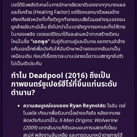
เวดได้รับพลังวิเศษในการรักษาเยียวยาตัวเองจากทุกบาดแผล
และโรคร้าย (Healing Factor) แต่ต้องแลกมาด้วยผลข้าง
เคียงคือผิวหนังทั่วทั้งตัวถูกทำลายจนเสียโฉมอย่างรุนแรงจน
ดูคล้ายอัณฑะมีเล็บ ยิ่งไปกว่านั้นเขายังถูกทรยศและทิ้งให้ตาย
ในกองเพลิง เวดรอดชีวิตมาได้และสวมหน้ากากสร้างตัวตน
ใหม่ในชื่อ
“เดดพูล”
จับคู่กับดาบคู่และปืนกล ออกตามล่าล้าง
แค้นเอแจ็กซ์เพื่อบังคับให้มันรักษาหน้าของเขากลับมาเป็น
เหมือนเดิม ก่อนที่เรื่องราวจะบานปลายเมื่อวาเนสซาถูกจับตัว
ไปเป็นตัวประกัน
ทำไม Deadpool (2016) ถึงเป็น
ภาพยนตร์ซูเปอร์ฮีโร่ที่ขึ้นแท่นระดับ
ตำนาน?
ความสมบูรณ์แบบของ Ryan Reynolds:
ไรอัน เรย์
โนลด์ส เกิดมาเพื่อรับบทนี้อย่างแท้จริง หลังจากเคย
ผิดหวังกับบทนี้ใน
X-Men Origins: Wolverine
(2009)
เขากลับมาแก้ตัวและมอบการแสดงที่เปี่ยม
สเน่ห์ พลังงานล้นเหลือ และการตบมุกหน้าตายภายใต้