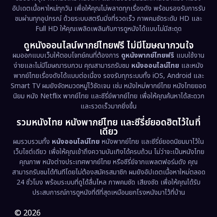
อัปเดตเนื้อหาใหม่ทุกวัน เพื่อให้คุณไม่พลาดทุกเรื่องดัง พร้อมรองรับการรับ
Drama ดราม่า
(1,486)
ชมผ่านทุกอุปกรณ์ ด้วยระบบสตรีมมิ่งที่รวดเร็ว ภาพคมชัดระดับ HD และ
Full HD ให้คุณเพลิดเพลินกับการดูหนังได้แบบไม่มีสะดุด
Dystopian
(17)
ดูหนังออนไลน์พากย์ไทยฟรี ไม่มีโฆษณากวนใจ
Emotional
(61)
ผมออกแบบเว็บให้ตอบโจทย์คนที่ต้องการ
ดูหนังพากย์ไทยฟรี
แบบใช้งาน
ง่ายและไม่มีโฆษณารบกวน คุณสามารถรับชม
หนังออนไลน์ไทย
และหนัง
พากย์ไทยเรื่องดังได้แบบต่อเนื่อง รองรับทุกระบบทั้ง iOS, Android และ
Epic มหากาพย์
(221)
Smart TV ผมยังจัดหมวดหมู่ไว้ชัดเจน เช่น หนังใหม่พากย์ไทย หนังไทยยอด
นิยม หนัง Netflix พากย์ไทย และซีรี่ย์พากย์ไทย เพื่อให้คุณค้นหาได้สะดวก
Erotic
(36)
และรวดเร็วมากยิ่งขึ้น
รวมหนังไทย หนังพากย์ไทย และซีรี่ย์ยอดฮิตไว้ในที่
Family ครอบครัว
(369)
เดียว
ผมรวบรวมทั้ง
หนังออนไลน์ไทย
หนังพากย์ไทย และซีรี่ย์ยอดนิยมมาไว้ใน
Fantasy จินตนาการ
(331)
เว็บไซต์เดียว เพื่อให้คุณเข้าถึงความบันเทิงได้ครบถ้วน ไม่ว่าจะเป็นหนังไทย
คุณภาพ หนังต่างประเทศพากย์ไทย หรือซีรี่ย์จากแพลตฟอร์มดัง คุณ
Fiction
(9)
สามารถรับชมได้ทันทีโดยไม่ต้องสมัครสมาชิก ผมยังอัปเดตเนื้อหาใหม่ตลอด
24 ชั่วโมง พร้อมระบบที่ดูได้ลื่นไหล ภาพคมชัด เสียงชัด เพื่อให้คุณได้รับ
Film
(57)
ประสบการณ์การดูหนังที่ดีที่สุดเหมือนยกโรงหนังมาไว้ที่บ้าน
Gothic
(3)
© 2026