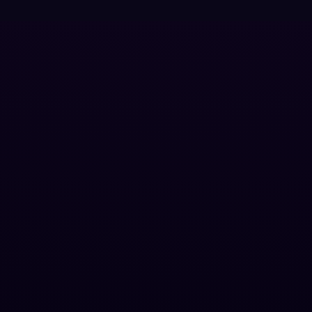
Grief
(7)
HBO GO
(6)
HBO Max
(3)
Healing
(15)
Heist
(26)
Historical
(7)
History ประวัติศาสตร์
(54)
Holiday
(3)
Horror สยองขวัญ
(390)
Human
(49)