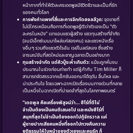
หน้ากากที่ทำให้ตัวละครเดดพูลมีชีวิตชีวาและเป็นที่รัก
ของคนทั่วโลก
การพังกำแพงที่สี่และการจิกกัดฮอลลีวูด:
จุดขายที่
ไม่มีใครเหมือนคือการที่เดดพูลรู้ตัวว่าตัวเองเป็น “ตัว
ละครในหนัง” เขาแอบแซวผู้สร้าง แซวทุนสร้างที่จำกัด
(จนมีเอ็กซ์เมนมาโผล่แค่สองคน) และแซวหนังเรื่อ
งอื่นๆ รวมถึงแซวตัวไรอัน เรย์โนลด์สเอง ซึ่งสร้าง
อารมณ์ขันที่สดใหม่และชาญฉลาดเป็นอย่างมาก
ทุนสร้างจำกัด แต่คิวบู๊ระห่ำเกินตัว:
แม้จะถูกหั่นงบ
ประมาณในช่วงก่อนถ่ายทำ แต่ผู้กำกับ Tim Miller ก็
สามารถจัดสรรฉากแอ็กชันออกมาได้ดุดัน ลื่นไหล และ
น่าประทับใจ โดยเฉพาะฉากเปิดเรื่องบนทางด่วนที่กลาย
เป็นหนึ่งในฉากเปิดที่น่าจดจำที่สุดในโลกภาพยนตร์
“เดดพูล คือเครื่องพิสูจน์ว่า… ฮีโร่ที่ดีไม่
จำเป็นต้องเป็นคนดีเสมอไป และหนังฮีโร่ที่
สนุกที่สุดไม่จำเป็นต้องออกไปกู้จักรวาล แค่
ผู้ชายปากเสียคนหนึ่งที่ออกไปทวงคืนความ
ยุติธรรมให้ใบหน้าของตัวเองและคนรัก ก็