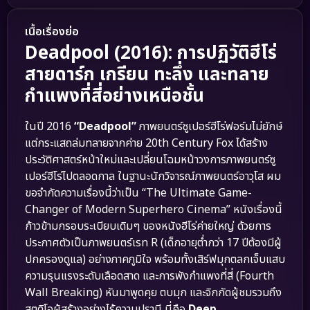
เนื้อเรื่องย่อ
Deadpool (2016): การปฏิวัติฮีโร่
สายดาร์ก เกรียน ทะลึ่ง และทลาย
กำแพงที่สี่อย่างเหนือชั้น
ในปี 2016
“Deadpool”
ภาพยนตร์ซูเปอร์ฮีโร่ฟอร์มไม่ยักษ์
แต่กระแสถล่มทลายจากค่าย 20th Century Fox ได้สร้าง
ประวัติศาสตร์หน้าใหม่และเปลี่ยนโฉมหน้าวงการภาพยนตร์ซู
เปอร์ฮีโร่ไปตลอดกาล ในฐานะนักวิจารณ์ภาพยนตร์อาวุโส ผม
ขอจำกัดความเรื่องนี้ว่าเป็น “The Ultimate Game-
Changer of Modern Superhero Cinema” หนังเรื่องนี้
ก้าวข้ามกรอบระเบียบเดิมๆ ของหนังฮีโร่ค่ายใหญ่ ด้วยการ
ประกาศตัวเป็นภาพยนตร์เรท R (เด็กอายุต่ำกว่า 17 ปีต้องมีผู้
ปกครองดูแล) อย่างภาคภูมิใจ พร้อมทั้งเสิร์ฟมุกตลกเจ็บแสบ
ความรุนแรงระดับเลือดสาด และการพังกำแพงที่สี่ (Fourth
Wall Breaking) หันมาพูดคุย ตบมุก และจิกกัดผู้ชมรวมถึง
สตูดิโอผู้สร้างอย่างไร้ความปรานี นี่คือ
Deep