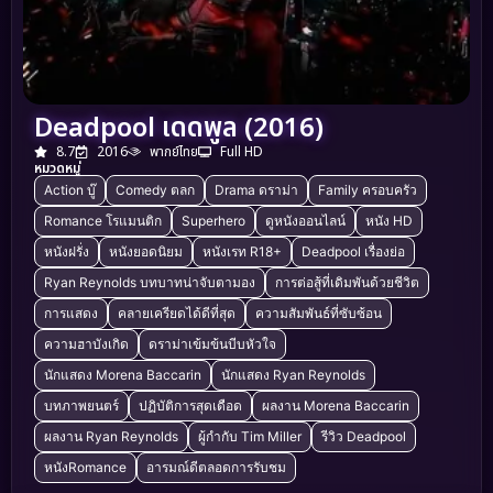
Deadpool เดดพูล (2016)
8.7
2016
พากย์ไทย
Full HD
หมวดหมู่
Action บู๊
Comedy ตลก
Drama ดราม่า
Family ครอบครัว
Romance โรแมนติก
Superhero
ดูหนังออนไลน์
หนัง HD
หนังฝรั่ง
หนังยอดนิยม
หนังเรท R18+
Deadpool เรื่องย่อ
Ryan Reynolds บทบาทน่าจับตามอง
การต่อสู้ที่เดิมพันด้วยชีวิต
การแสดง
คลายเครียดได้ดีที่สุด
ความสัมพันธ์ที่ซับซ้อน
ความฮาบังเกิด
ดราม่าเข้มข้นบีบหัวใจ
นักแสดง Morena Baccarin
นักแสดง Ryan Reynolds
บทภาพยนตร์
ปฏิบัติการสุดเดือด
ผลงาน Morena Baccarin
ผลงาน Ryan Reynolds
ผู้กำกับ Tim Miller
รีวิว Deadpool
หนังRomance
อารมณ์ดีตลอดการรับชม