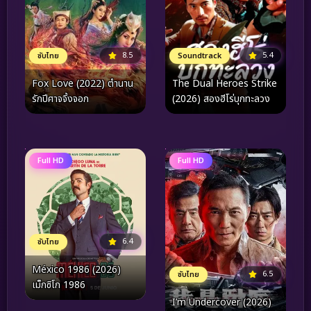
5.4
8.5
Soundtrack
ซับไทย
The Dual Heroes Strike
Fox Love (2022) ตำนาน
(2026) สองฮีโร่บุกทะลวง
รักปีศาจจิ้งจอก
Full HD
Full HD
6.4
ซับไทย
México 1986 (2026)
6.5
ซับไทย
เม็กซิโก 1986
I’m Undercover (2026)