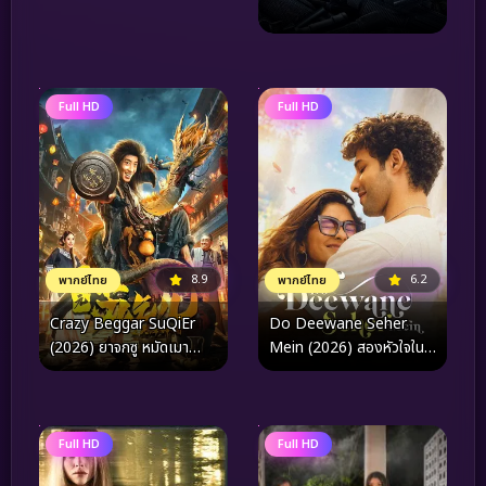
Full HD
Full HD
8.9
6.2
พากย์ไทย
พากย์ไทย
Crazy Beggar SuQiEr
Do Deewane Seher
(2026) ยาจกซู หมัดเมา
Mein (2026) สองหัวใจใน
สะท้านฟ้า
เมืองใหญ่
Full HD
Full HD