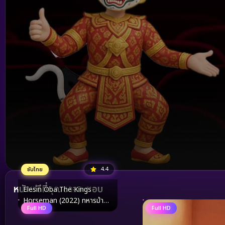
4.4
ซับไทย
Volume
90%
หนังฟรีที่คุณอาจจะชอบ
Elesin Oba The Kings
Horseman (2022) ทหารม้า
Full HD
Full HD
ของราชา