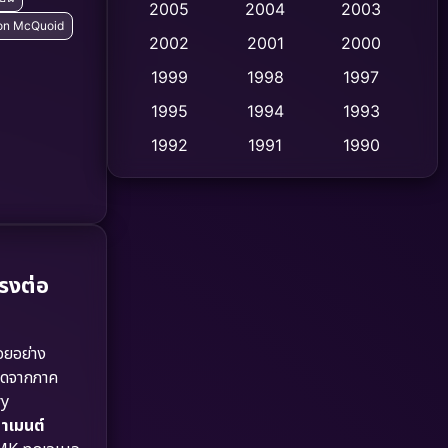
2005
2004
2003
mon McQuoid
Cult Film
2002
2001
2000
(4)
1999
1998
1997
Culture
(9)
1995
1994
1993
Dance เต้น
(10)
1992
1991
1990
1989
1988
1986
Detective สืบสวน
(59)
1985
1983
1982
Detective สืบสวน
(73)
1981
1978
1974
Disaster
(13)
รงต่อ
1971
1962
Disney+
(5)
อยอย่าง
Documentary สารคดี
(93)
ือดจากภาค
ry
Drama ดราม่า
(1,460)
นาเมนต์