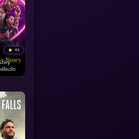
MONOMAX
(1)
Monster
(25)
Movie Collection
(3)
4.6
Musical เพลง
(64)
Story
ตล์โซเวโต
Mystery ลึกลับ
(371)
nature
(4)
Parody
(3)
Period ย้อนยุค
(95)
Political การเมือง
(20)