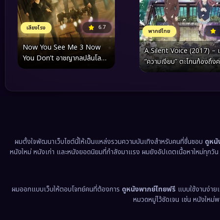
6.7
เสียงโรง
พากย์ไทย
Now You See Me 3 Now
A Silent Voice (2017) – เม
You Don’t อาชญากลปล้นโลก
“ความเงียบ” ตะโกนก้องถึง
3 (2025)
หมายของการมีชีวิตและการให
อภัย
ผมตั้งใจพัฒนาเว็บไซต์นี้ให้เป็นแหล่งรวมความบันเทิงสำหรับคนที่ชื่นชอบ
ดูหน
หนังใหม่ หนังเก่า และหนังยอดนิยมที่กำลังมาแรง ผมยังอัปเดตเนื้อหาใหม่ทุกวั
ผมออกแบบเว็บให้ตอบโจทย์คนที่ต้องการ
ดูหนังพากย์ไทยฟรี
แบบใช้งานง่าย
หมวดหมู่ไว้ชัดเจน เช่น หนังใหม่