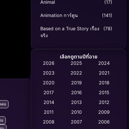
Animal
(17)
Animation การ์ตูน
(141)
Based on a True Story เรื่อง
(78)
จริง
Based on Novel
(8)
เลือกดูตามปีที่ฉาย
Biography ชีวิตจริง
(74)
2026
2025
2024
2023
2022
2021
Black Comedy
(306)
2020
2019
2018
Classic หนังคลาสสิก
(47)
2017
2016
2015
Comedy ตลก
(436)
2014
2013
2012
คต่อ
2011
2010
2009
Coming-of-age ชีวิตวัยรุ่น
(62)
ย่อ
2008
2007
2006
Crime อาชญากรรม
(513)
้อน