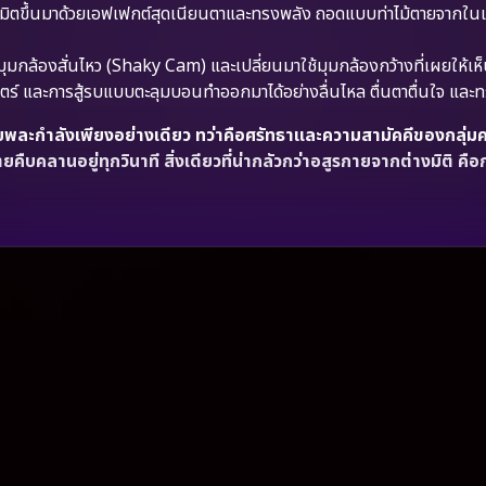
เนรมิตขึ้นมาด้วยเอฟเฟกต์สุดเนียนตาและทรงพลัง ถอดแบบท่าไม้ตายจาก
ุมกล้องสั่นไหว (Shaky Cam) และเปลี่ยนมาใช้มุมกล้องกว้างที่เผยให้เห
ร์ และการสู้รบแบบตะลุมบอนทำออกมาได้อย่างลื่นไหล ตื่นตาตื่นใจ และ
พละกำลังเพียงอย่างเดียว ทว่าคือศรัทธาและความสามัคคีของกลุ่มคน
ืบคลานอยู่ทุกวินาที สิ่งเดียวที่น่ากลัวกว่าอสูรกายจากต่างมิติ คือก