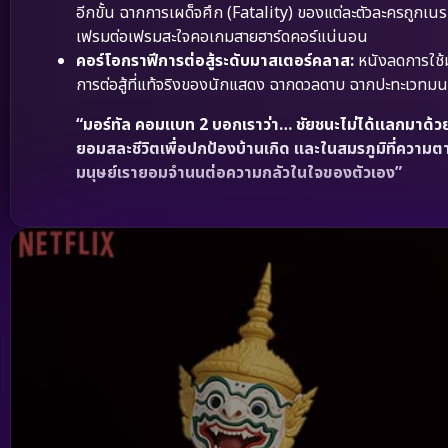
อีกขั้น ฉากการเผด็จศึก (Fatality) ของแต่ละตัวละครถูก
เฟรมต่อเฟรมสะใจคอเกมสายฮาร์ดคอร์แน่นอน
คอร์โอกราฟีการต่อสู้ระดับมาสเตอร์คลาส:
หนังลดการใช้ม
การต่อสู้ที่แท้จริงของนักแสดง ฉากดวลดาบ ฉากปะทะเวทมนต
“มอร์ทัล คอมแบท 2 บอกเราว่า… ชัยชนะไม่ได้แลกมาด้วย
ยอมสละชีวิตเพื่อปกป้องบ้านเกิด และในสมรภูมิที่ความตายค
มนุษย์เรายอมจำนนต่อความกลัวในใจของตัวเอง”