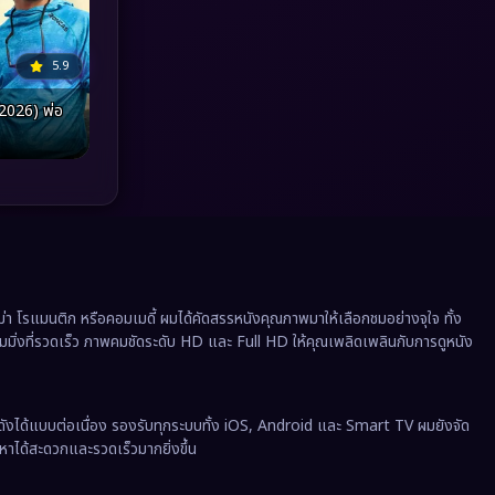
Political การเมือง
(41)
Prime Video
(20)
5.9
(2026) พ่อ
Psychological จิตวิทยา
(908)
Rescue กู้ภัย
(12)
Revenge
(37)
Road Trip
(8)
Romance โรแมนติก
(352)
 โรแมนติก หรือคอมเมดี้ ผมได้คัดสรรหนังคุณภาพมาให้เลือกชมอย่างจุใจ ทั้ง
ีมมิ่งที่รวดเร็ว ภาพคมชัดระดับ HD และ Full HD ให้คุณเพลิดเพลินกับการดูหนัง
Romantic
(140)
Romantic Comedy
(172)
ังได้แบบต่อเนื่อง รองรับทุกระบบทั้ง iOS, Android และ Smart TV ผมยังจัด
นหาได้สะดวกและรวดเร็วมากยิ่งขึ้น
Satire
(12)