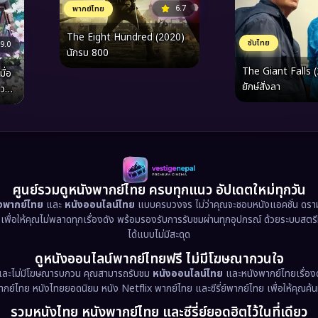
6.7
พากย์ไทย
The Eight Hundred (2020)
ซับไทย
9.0
นักรบ 800
The Giant Falls 
ื่อ
ยักษ์สั่งลา
ความ
้
ศูนย์รวมดูหนังพากย์ไทย ครบทุกแนว อัปเดตใหม่ทุกวัน
ังพากย์ไทย
และ
หนังออนไลน์ไทย
แบบครบวงจร ไม่ว่าคุณจะชอบหนังแอคชั่น ดราม่า
น เพื่อให้คุณไม่พลาดทุกเรื่องดัง พร้อมรองรับการรับชมผ่านทุกอุปกรณ์ ด้วยระบบสตร
ได้แบบไม่มีสะดุด
ดูหนังออนไลน์พากย์ไทยฟรี ไม่มีโฆษณากวนใจ
และไม่มีโฆษณารบกวน คุณสามารถรับชม
หนังออนไลน์ไทย
และหนังพากย์ไทยเรื่องด
พากย์ไทย หนังไทยยอดนิยม หนัง Netflix พากย์ไทย และซีรี่ย์พากย์ไทย เพื่อให้คุณค้
รวมหนังไทย หนังพากย์ไทย และซีรี่ย์ยอดฮิตไว้ในที่เดียว