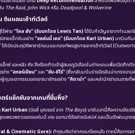
นอย่างไม่ยั้ง นี่คือ
Deep Recommendation
สำหรับแฟนพันธุ์แท้
กับ
The Raid
,
John Wick
หรือ
Deadpool & Wolverine
 ดินแดนเอ้าท์เวิลด์
ไร้พ่าย
“โคล ยัง” (รับบทโดย Lewis Tan)
ได้รับคำบัญชาจากท่านลอร์ด
โร่สายแอ็กชันอย่าง
“จอห์นนี่ เคจ” (รับบทโดย Karl Urban)
มาร่วมทีม
”
ได้เปิดประตุมิติพาซาร์กอนและกองทัพอสูรกายจากเอ้าท์เวิลด์ (Outworld
 แจ็กซ์ และหลิว คัง จึงต้องก้าวเข้าสู่สมรภูมิเดือดในต่างแดนเพื่อเปิดศึกทั
อย่าง
“สกอร์เปียน”
และ
“ซับ-ซีโร่”
(ซึ่งกลับมาในร่างมืดอันน่าเกรงขาม
ิงผู้กุมชะตากรรมของอาณาจักรอย่าง
“คิตาน่า”
และเหล่านักฆ่าเดนตายที่
แอ็กชันจากเกมที่ขึ้นหิ้ง?
ก
Karl Urban
(บิลลี่ บุตเชอร์ จาก
The Boys
) มารับบทนี้คือความอัจฉร
ดแพรวพราวของจอห์นนี่ เคจ ออกมาได้อย่างมีเสน่ห์ และเป็นตัวพ่นมุก
eral & Cinematic Gore):
ถ้าคุณคิดว่าภาคแรกโหดแล้ว ภาคนี้คือการยก