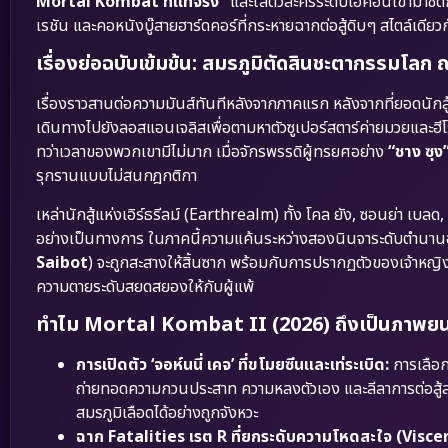
Mortal Kombat ที่แท้จริง”
และใส่ตัวละครระดับไอคอนเข้ามาซัดกั
เรชัน และคอหนังบู๊สายฮาร์ดคอร์ที่กระหายฉากต่อสู้ดิบๆ สไตล์เดียว
เรื่องย่อฉบับเข้มข้น: สมรภูมิตัดสินชะตากรรมโลก ณ
เรื่องราวสานต่อความมันส์ทันทีหลังจากภาคแรก หลังจากที่ยอดนักสู้
เดินทางไปยังลอสแอนเจลิสเพื่อตามหาตัวซูเปอร์สตาร์ค่ายมวยและฮี
ทว่าเวลาของพวกเขามีไม่มาก เมื่อจักรพรรดิผู้ทรยศอย่าง
“ชาง ซุง
รุกรานแบบไม่สนกฎกติกา
เหล่านักสู้แห่งเอิร์ธรีลม์ (Earthrealm) ทั้ง โคล ยัง, ซอนย่า เบลด,
อย่างเป็นทางการ ในภาคนี้ความแค้นระหว่างสองนินจาระดับตำนาน
Saibot
) จะถูกสะสางให้สิ้นซาก พร้อมกับการปรากฏตัวของเจ้าหญ
ความตายระดับสยดสยองให้กับผู้แพ้
ทำไม Mortal Kombat II (2026) ถึงเป็นภาพยนตร์
การเปิดตัว ‘จอห์นนี่ เคจ’ ที่ขโมยซีนและเท่ระเบิด:
การเลือ
ถ่ายทอดความกวนประสาท ความหลงตัวเอง และลีลาการต่อสู้สุ
สมรภูมิเลือดได้อย่างถูกจังหวะ
ฉาก Fatalities เรต R ที่ยกระดับความโหดสะใจ (Visc