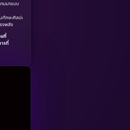
ในเกมมาแบบ
HBO GO
(6)
็นทักษะศิลปะ
HBO Max
(3)
ทรงพลัง
Healing
(15)
ที่
ารที่
Heist
(26)
Historical
(7)
History ประวัติศาสตร์
(54)
Holiday
(3)
Horror สยองขวัญ
(385)
Human
(49)
Inspirational แรงบันดาลใจ
(157)