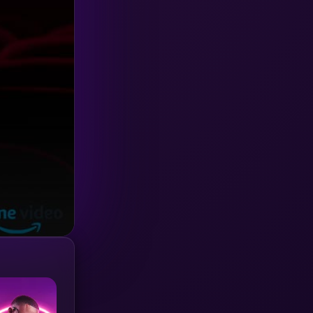
Investigation
(33)
iQIYI
(18)
Kids
(16)
LGBTQ
(5)
Love
(25)
Martial
(6)
Martial Arts
(36)
marvel
(2)
Melodrama
(6)
Military
(7)