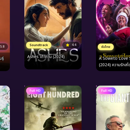
4.4
Soundtrack
5.8
ซับไทย
Ashes เถ้าถ่าน (2024)
ธุ์
A Soweto Love 
(2024) ความรักสไ
Full HD
Full HD