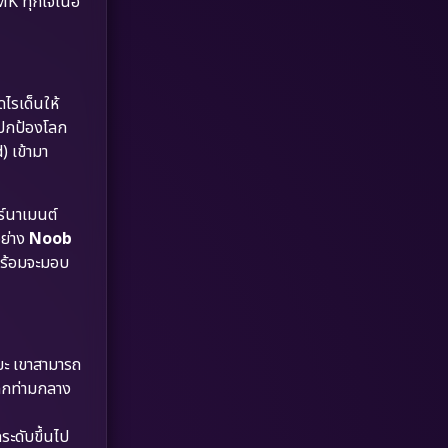
 MK ทุกเจเนอ
Dystopian
(17)
Emotional
(61)
Epic มหากาพย์
(218)
ไรเด็นให้
ปกป้องโลก
Erotic
(36)
) เข้ามา
Family ครอบครัว
(363)
วร์นาเมนต์
อย่าง
Noob
Fantasy จินตนาการ
(326)
พร้อมจะมอบ
Fiction
(9)
Film
(57)
ิยะ เขาสามารถ
Gothic
(3)
ตลกท่ามกลาง
Grief
(7)
ระดับขึ้นไป