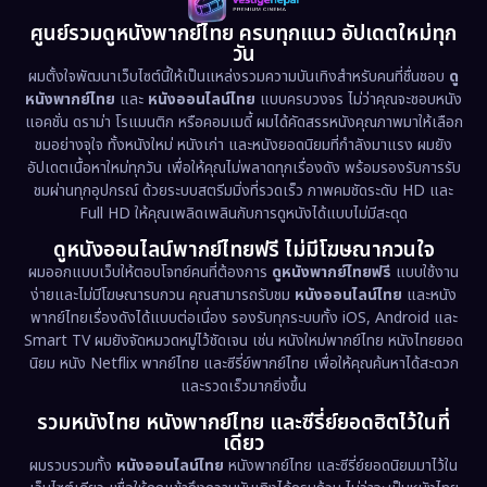
1981
1978
1974
Disaster
(13)
ศูนย์รวมดูหนังพากย์ไทย ครบทุกแนว อัปเดตใหม่ทุก
วัน
1971
1962
Disney+
(5)
ผมตั้งใจพัฒนาเว็บไซต์นี้ให้เป็นแหล่งรวมความบันเทิงสำหรับคนที่ชื่นชอบ
ดู
หนังพากย์ไทย
และ
หนังออนไลน์ไทย
แบบครบวงจร ไม่ว่าคุณจะชอบหนัง
Documentary สารคดี
(95)
แอคชั่น ดราม่า โรแมนติก หรือคอมเมดี้ ผมได้คัดสรรหนังคุณภาพมาให้เลือก
ชมอย่างจุใจ ทั้งหนังใหม่ หนังเก่า และหนังยอดนิยมที่กำลังมาแรง ผมยัง
อัปเดตเนื้อหาใหม่ทุกวัน เพื่อให้คุณไม่พลาดทุกเรื่องดัง พร้อมรองรับการรับ
Drama ดราม่า
(1,538)
ชมผ่านทุกอุปกรณ์ ด้วยระบบสตรีมมิ่งที่รวดเร็ว ภาพคมชัดระดับ HD และ
Full HD ให้คุณเพลิดเพลินกับการดูหนังได้แบบไม่มีสะดุด
Dystopian
(17)
ดูหนังออนไลน์พากย์ไทยฟรี ไม่มีโฆษณากวนใจ
Emotional
(61)
ผมออกแบบเว็บให้ตอบโจทย์คนที่ต้องการ
ดูหนังพากย์ไทยฟรี
แบบใช้งาน
ง่ายและไม่มีโฆษณารบกวน คุณสามารถรับชม
หนังออนไลน์ไทย
และหนัง
พากย์ไทยเรื่องดังได้แบบต่อเนื่อง รองรับทุกระบบทั้ง iOS, Android และ
Epic มหากาพย์
(233)
Smart TV ผมยังจัดหมวดหมู่ไว้ชัดเจน เช่น หนังใหม่พากย์ไทย หนังไทยยอด
นิยม หนัง Netflix พากย์ไทย และซีรี่ย์พากย์ไทย เพื่อให้คุณค้นหาได้สะดวก
Erotic
(43)
และรวดเร็วมากยิ่งขึ้น
รวมหนังไทย หนังพากย์ไทย และซีรี่ย์ยอดฮิตไว้ในที่
Family ครอบครัว
(375)
เดียว
ผมรวบรวมทั้ง
หนังออนไลน์ไทย
หนังพากย์ไทย และซีรี่ย์ยอดนิยมมาไว้ใน
Fantasy จินตนาการ
(341)