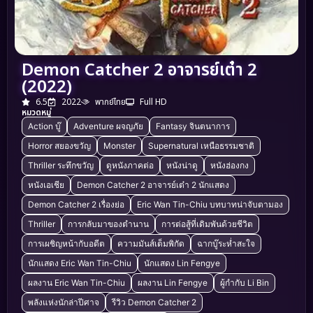
Demon Catcher 2 อาจารย์เต๋า 2
(2022)
6.5
2022
พากย์ไทย
Full HD
หมวดหมู่
Action บู๊
Adventure ผจญภัย
Fantasy จินตนาการ
Horror สยองขวัญ
Monster
Supernatural เหนือธรรมชาติ
Thriller ระทึกขวัญ
ดูหนังภาคต่อ
หนังน่าดู
หนังฮ่องกง
หนังเอเชีย
Demon Catcher 2 อาจารย์เต๋า 2 นักแสดง
Demon Catcher 2 เรื่องย่อ
Eric Wan Tin-Chiu บทบาทน่าจับตามอง
Thriller
การกลับมาของตำนาน
การต่อสู้ที่เดิมพันด้วยชีวิต
การเผชิญหน้ากับอดีต
ความมันส์เต็มพิกัด
ฉากบู๊ระห่ำสะใจ
นักแสดง Eric Wan Tin-Chiu
นักแสดง Lin Fengye
ผลงาน Eric Wan Tin-Chiu
ผลงาน Lin Fengye
ผู้กำกับ Li Bin
พลังแห่งนักล่าปีศาจ
รีวิว Demon Catcher 2