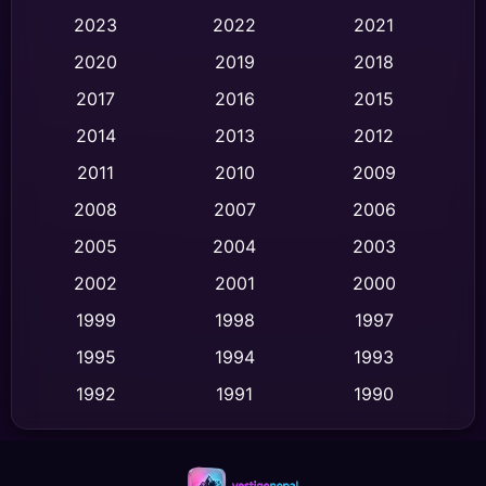
Black Comedy
(332)
2023
2022
2021
Classic หนังคลาสสิก
(47)
2020
2019
2018
2017
2016
2015
Comedy ตลก
(460)
2014
2013
2012
Coming-of-age ชีวิตวัยรุ่น
(65)
2011
2010
2009
Crime อาชญากรรม
(541)
2008
2007
2006
2005
2004
2003
Cult Film
(4)
2002
2001
2000
Culture
(9)
1999
1998
1997
Dance เต้น
1995
1994
1993
(10)
1992
1991
1990
Detective สืบสวน
(64)
1989
1988
1986
Detective สืบสวน
(77)
1985
1983
1982