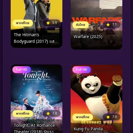
5.9
พากย์ไทย
7.1
ซับไทย
The Hitman’s
Warfare (2025)
Bodyguard (2017) แสบ
ซ่าส์ แบบว่าบอดี้การ์ด
Full HD
Full HD
7.0
พากย์ไทย
7.0
พากย์ไทย
Tonight, At Romance
Kung Fu Panda
Theater (2018) รักเรา จะ