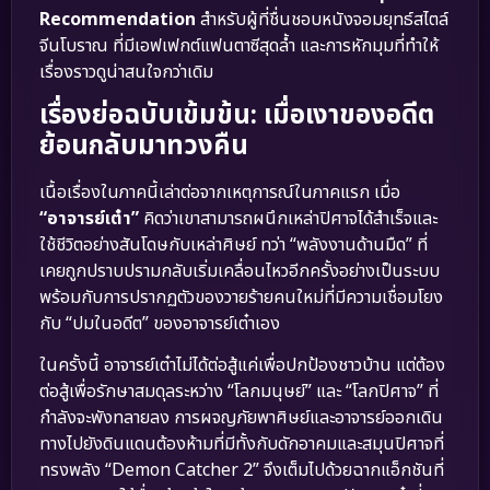
Recommendation
สำหรับผู้ที่ชื่นชอบหนังจอมยุทธ์สไตล์
จีนโบราณ ที่มีเอฟเฟกต์แฟนตาซีสุดล้ำ และการหักมุมที่ทำให้
เรื่องราวดูน่าสนใจกว่าเดิม
เรื่องย่อฉบับเข้มข้น: เมื่อเงาของอดีต
ย้อนกลับมาทวงคืน
เนื้อเรื่องในภาคนี้เล่าต่อจากเหตุการณ์ในภาคแรก เมื่อ
“อาจารย์เต๋า”
คิดว่าเขาสามารถผนึกเหล่าปิศาจได้สำเร็จและ
ใช้ชีวิตอย่างสันโดษกับเหล่าศิษย์ ทว่า “พลังงานด้านมืด” ที่
เคยถูกปราบปรามกลับเริ่มเคลื่อนไหวอีกครั้งอย่างเป็นระบบ
พร้อมกับการปรากฏตัวของวายร้ายคนใหม่ที่มีความเชื่อมโยง
กับ “ปมในอดีต” ของอาจารย์เต๋าเอง
ในครั้งนี้ อาจารย์เต๋าไม่ได้ต่อสู้แค่เพื่อปกป้องชาวบ้าน แต่ต้อง
ต่อสู้เพื่อรักษาสมดุลระหว่าง “โลกมนุษย์” และ “โลกปิศาจ” ที่
กำลังจะพังทลายลง การผจญภัยพาศิษย์และอาจารย์ออกเดิน
ทางไปยังดินแดนต้องห้ามที่มีทั้งกับดักอาคมและสมุนปิศาจที่
ทรงพลัง “Demon Catcher 2” จึงเต็มไปด้วยฉากแอ็กชันที่