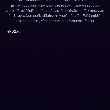
เว็บไซต์เดียว เพื่อให้คุณเข้าถึงความบันเทิงได้ครบถ้วน ไม่ว่าจะเป็นหนังไทย
คุณภาพ หนังต่างประเทศพากย์ไทย หรือซีรี่ย์จากแพลตฟอร์มดัง คุณ
Fiction
(9)
สามารถรับชมได้ทันทีโดยไม่ต้องสมัครสมาชิก ผมยังอัปเดตเนื้อหาใหม่ตลอด
24 ชั่วโมง พร้อมระบบที่ดูได้ลื่นไหล ภาพคมชัด เสียงชัด เพื่อให้คุณได้รับ
Film
(57)
ประสบการณ์การดูหนังที่ดีที่สุดเหมือนยกโรงหนังมาไว้ที่บ้าน
Gothic
(3)
© 2026
Grief
(7)
HBO GO
(6)
HBO Max
(3)
Healing
(15)
Heist
(27)
Historical
(7)
History ประวัติศาสตร์
(54)