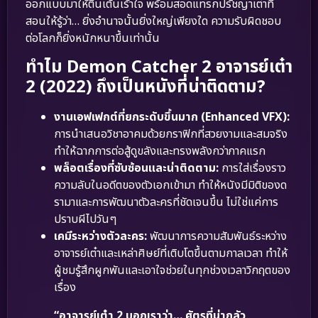
ออกแบบมาให้ตื่นเต้นเร้าใจ พร้อมสอดแทรกปรัชญาเต๋าที่
สอนให้รู้ว่า… ยิ่งอำนาจนั้นยิ่งใหญ่เพียงใด ความรับผิดชอบ
ต่อโลกก็ยิ่งหนักหนาขึ้นเท่านั้น
ทำไม Demon Catcher 2 อาจารย์เต๋า
2 (2022) ถึงเป็นหนังที่น่าติดตาม?
งานเอฟเฟกต์ที่ยกระดับขึ้นมาก (Enhanced VFX):
การนำเสนอวิชาอาคมด้วยกราฟิกที่สวยงามและสมจริง
ทำให้ฉากการต่อสู้ดูขลังและทรงพลังกว่าภาคแรก
พล็อตเรื่องที่ซับซ้อนและน่าติดตาม:
การใส่เรื่องราว
ความลับในอดีตของตัวเอกเข้ามา ทำให้หนังมีมิติของด
รามาและการพัฒนาตัวละครที่ชัดเจนขึ้น ไม่ใช่แค่การ
ปราบผีไปวันๆ
เคมีระหว่างตัวละคร:
พัฒนาการความสัมพันธ์ระหว่าง
อาจารย์เต๋าและเหล่าศิษย์ที่เติบโตขึ้นตามกาลเวลา ทำให้
ผู้ชมรู้สึกผูกพันและเอาใจช่วยในทุกช่วงเวลาวิกฤตของ
เรื่อง
“อาจารย์เต๋า 2 บอกเราว่า… ศัตรูที่น่ากลัว