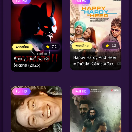
Full HD
Full HD
5.2
พากย์ไทย
7.2
พากย์ไทย
Happy Hardy And Heer
Bunny!! บันนี่! หลุมรัก
จะรักยังไง หัวใจดวงเดียว
อันตราย (2026)
(2020)
Full HD
Full HD