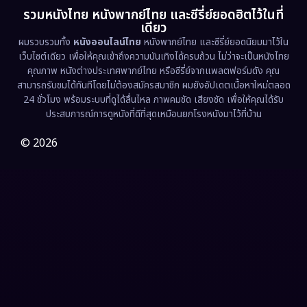
รวมหนังไทย หนังพากย์ไทย และซีรี่ย์ยอดฮิตไว้ในที่
Family ครอบครัว
(375)
เดียว
ผมรวบรวมทั้ง
หนังออนไลน์ไทย
หนังพากย์ไทย และซีรี่ย์ยอดนิยมมาไว้ใน
Fantasy จินตนาการ
(338)
เว็บไซต์เดียว เพื่อให้คุณเข้าถึงความบันเทิงได้ครบถ้วน ไม่ว่าจะเป็นหนังไทย
คุณภาพ หนังต่างประเทศพากย์ไทย หรือซีรี่ย์จากแพลตฟอร์มดัง คุณ
Fiction
(9)
สามารถรับชมได้ทันทีโดยไม่ต้องสมัครสมาชิก ผมยังอัปเดตเนื้อหาใหม่ตลอด
24 ชั่วโมง พร้อมระบบที่ดูได้ลื่นไหล ภาพคมชัด เสียงชัด เพื่อให้คุณได้รับ
Film
(57)
ประสบการณ์การดูหนังที่ดีที่สุดเหมือนยกโรงหนังมาไว้ที่บ้าน
Gothic
(3)
© 2026
Grief
(7)
HBO GO
(6)
HBO Max
(3)
Healing
(15)
Heist
(27)