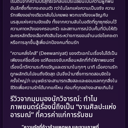
เริ่มต้นจากความบริสุทธิ์ใจกลับแปรเปลี่ยนเป็นความผูกพัน
อันลึกซึ้งที่ยากจะถอนตัว ทว่าในโลกแห่งความเป็นจริง ความ
รักเพียงอย่างเดียวกลับไม่เคยพอ พวกเขาต้องเผชิญกับ
มรสุมแห่งความขัดแย้ง ทั้งจากความลับในอดีตที่ถูกซุกซ่อนไว้
ความคาดหวังของครอบครัว และสถานการณ์บีบคั้นที่บีบให้ตัว
ละครหลักต้องเลือกคัดสินใจระหว่างการยอมจำนนต่อโชคชะตา
หรือการลุกขึ้นสู้เพื่อปกป้องคนที่ตนรัก
“ความคลั่งไคล้” (Deewaniyat) ของตัวเอกในเรื่องไม่ได้เป็น
เพียงแค่ชื่อเรื่อง แต่คือแรงขับเคลื่อนหลักที่ทำให้ภาพยนตร์
เรื่องนี้ทวีความระทึกขวัญและดรามาในทุกๆ นาที เมื่อความรัก
ถูกผลักดันไปจนถึงขีดสุด มันจึงนำมาซึ่งการทดสอบจิตใจ
ครั้งใหญ่ว่า มนุษย์เราจะสามารถเสียสละและยอมแลกทุกสิ่งใน
ชีวิตเพื่อความรักได้มากแค่ไหน ก่อนที่ทุกอย่างจะสายเกินไป
รีวิวจากมุมมองนักวิจารณ์: ทำไม
ภาพยนตร์เรื่องนี้ถึงเป็น “งานศิลปะแห่ง
อารมณ์” ที่ควรค่าแก่การรับชม
“ความรักที่ก้าวข้ามเหตุผล และงานภาพที่