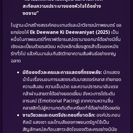
สะท้อนความเปราะบางของหัวใจได้อย่าง
งดงาม”
ในฐานะนักสร้างสรรค์คอนเทนต์และนักวิจารณ์ภาพยนตร์ ขอ
ยกย่องให้
Ek Deewane Ki Deewaniyat (2025)
เป็น
หนึ่งในภาพยนตร์ที่คราฟต์อารมณ์ดรามาออกมาได้อย่างมีชั้น
เชิงและเปี่ยมด้วยรสนิยม หนังหลีกเลี่ยงสูตรสำเร็จของหนัง
รักทั่วไป แล้วหันมาเล่นกับจิตวิทยาความสัมพันธ์อย่างชาญ
ฉลาด
มิติของตัวละครและการแสดงที่ทรงพลัง:
นักแสดง
นำในเรื่องมอบการแสดงระดับมาสเตอร์คลาส ถ่ายทอด
ความสับสน ความเจ็บปวด และความปรารถนาอันแรง
กล้าผ่านสายตาได้อย่างยอดเยี่ยม จังหวะการไต่ระดับ
อารมณ์ (Emotional Pacing) จากความหวานชื่น
คลาสสิกไปสู่ความกดดันตึงเครียดทำได้อย่างไร้รอยต่อ
งานวิชวลและดนตรีประกอบที่บาดลึก:
องค์ประกอบ
ศิลป์ แสงเงา และโทนสีของภาพยนตร์ถูกใช้เป็น
สัญลักษณ์สะท้อนสภาวะจิตใจของตัวละครอย่างมีนัย