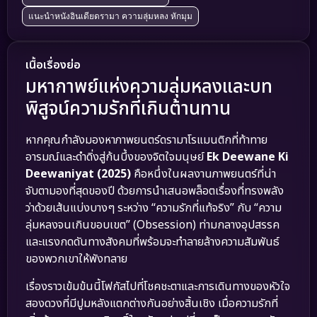
แนะนำหนังอินเดียดรามา ความลุ่มหลง หักมุม
เนื้อเรื่องย่อ
มหากาพย์แห่งความลุ่มหลงและบท
พิสูจน์ความรักที่เกินต้านทาน
หากคุณกำลังมองหาภาพยนตร์ดรามาโรแมนติกที่ท้าทาย
อารมณ์และดำดิ่งสู่ก้นบึ้งของจิตใจมนุษย์
Ek Deewane Ki
Deewaniyat (2025)
คือหนึ่งในผลงานภาพยนตร์ที่น่า
จับตามองที่สุดของปี ด้วยการนำเสนอพล็อตเรื่องที่ทรงพลัง
ว่าด้วยเส้นแบ่งบางๆ ระหว่าง “ความรักที่แท้จริง” กับ “ความ
ลุ่มหลงจนเกินขอบเขต” (Obsession) ท่ามกลางอุปสรรค
และแรงกดดันทางสังคมที่พร้อมจะทำลายล้างความสัมพันธ์
ของพวกเขาให้พังทลาย
เรื่องราวเข้มข้นนี้โฟกัสไปที่โชคชะตาและการเดินทางของหัวใจ
สองดวงที่มีปูมหลังแตกต่างกันอย่างสิ้นเชิง เมื่อความรักที่