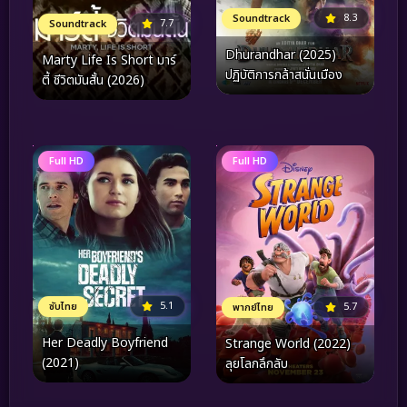
8.3
Soundtrack
7.7
Soundtrack
Dhurandhar (2025)
Marty Life Is Short มาร์
ปฏิบัติการกล้าสนั่นเมือง
ตี้ ชีวิตมันสั้น (2026)
Full HD
Full HD
5.1
5.7
ซับไทย
พากย์ไทย
Her Deadly Boyfriend
Strange World (2022)
(2021)
ลุยโลกลึกลับ