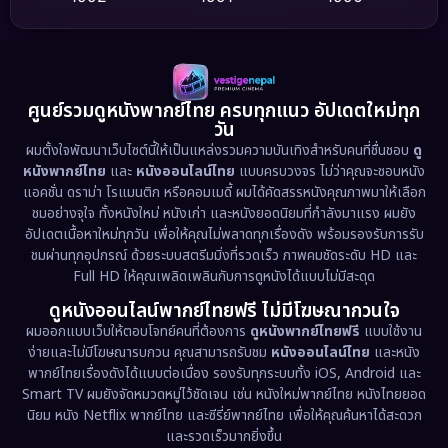
Detective สืบสวน
(62)
1989
1988
1986
Detective สืบสวน
(77)
1985
1983
1982
1981
1978
1974
Disaster
(13)
ศูนย์รวมดูหนังพากย์ไทย ครบทุกแนว อัปเดตใหม่ทุก
วัน
1971
1962
Disney+
(5)
ผมตั้งใจพัฒนาเว็บไซต์นี้ให้เป็นแหล่งรวมความบันเทิงสำหรับคนที่ชื่นชอบ
ดู
หนังพากย์ไทย
และ
หนังออนไลน์ไทย
แบบครบวงจร ไม่ว่าคุณจะชอบหนัง
Documentary สารคดี
(94)
แอคชั่น ดราม่า โรแมนติก หรือคอมเมดี้ ผมได้คัดสรรหนังคุณภาพมาให้เลือก
ชมอย่างจุใจ ทั้งหนังใหม่ หนังเก่า และหนังยอดนิยมที่กำลังมาแรง ผมยัง
อัปเดตเนื้อหาใหม่ทุกวัน เพื่อให้คุณไม่พลาดทุกเรื่องดัง พร้อมรองรับการรับ
Drama ดราม่า
(1,513)
ชมผ่านทุกอุปกรณ์ ด้วยระบบสตรีมมิ่งที่รวดเร็ว ภาพคมชัดระดับ HD และ
Full HD ให้คุณเพลิดเพลินกับการดูหนังได้แบบไม่มีสะดุด
Dystopian
(17)
ดูหนังออนไลน์พากย์ไทยฟรี ไม่มีโฆษณากวนใจ
Emotional
(61)
ผมออกแบบเว็บให้ตอบโจทย์คนที่ต้องการ
ดูหนังพากย์ไทยฟรี
แบบใช้งาน
ง่ายและไม่มีโฆษณารบกวน คุณสามารถรับชม
หนังออนไลน์ไทย
และหนัง
พากย์ไทยเรื่องดังได้แบบต่อเนื่อง รองรับทุกระบบทั้ง iOS, Android และ
Epic มหากาพย์
(227)
Smart TV ผมยังจัดหมวดหมู่ไว้ชัดเจน เช่น หนังใหม่พากย์ไทย หนังไทยยอด
นิยม หนัง Netflix พากย์ไทย และซีรี่ย์พากย์ไทย เพื่อให้คุณค้นหาได้สะดวก
Erotic
(36)
และรวดเร็วมากยิ่งขึ้น