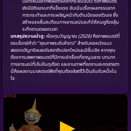
นอกเหนือจากพล็อตเรื่องที่กระชับฉับไว ตัวภาพยนตร์
ยังมีมิติของบทที่แข็งแรง ขับเน้นเรื่องผลกรรมจาก
การกระทำและการเผชิญหน้ากับด้านมืดของตัวเอง ซึ่ง
สร้างแรงสั่นสะเทือนทางอารมณ์และทำให้คนดูต้องลุ้น
ระทึกตามตลอดเวลา
บทสรุปความน่าดู:
ห้องกุมวิญญาณ (2026)
คือภาพยนตร์ที่
ตอบโจทย์คำว่า “คุณภาพระดับห้าดาว” สำหรับคอหนังแนว
สยองขวัญทริลเลอร์รสชาติแปลกใหม่และมีชั้นเชิง หากคุณ
ต้องการเสพภาพยนตร์ที่มีการเล่าเรื่องที่ชาญฉลาด บทบาท
ทางอารมณ์ที่เข้มข้นดุเดือด และงานภาพที่งดงามสะกดสายตา
นี่คือผลงานมาสเตอร์พีซที่คุณต้องลิสต์ไว้เป็นอันดับหนึ่งใน
ใจ