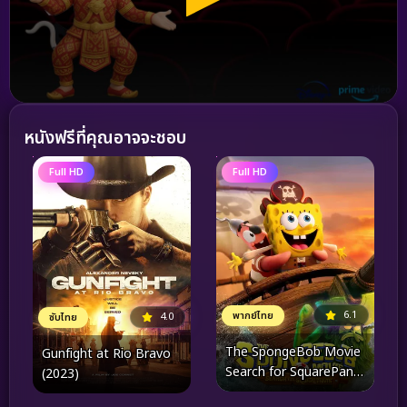
หนังฟรีที่คุณอาจจะชอบ
Full HD
Full HD
6.1
พากย์ไทย
4.0
ซับไทย
The SpongeBob Movie
Gunfight at Rio Bravo
Search for SquarePants
(2023)
เดอะ สพันจ์บ็อบ มูฟวี่