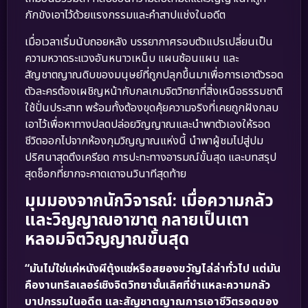
กักขังเอาไว้ด้วยแรงกรรมและคำสาปแช่งในอดีต
เมื่อเวลาเริ่มนับถอยหลัง บรรยากาศรอบตัวแปรเปลี่ยนเป็น
ความหวาดระแวงอันหนาวเหน็บ แผนซ้อนแผน และ
สัญชาตญาณดิบของมนุษย์ที่ถูกปลุกขึ้นมาเพื่อการเอาตัวรอด
ตัวละครต้องเผชิญหน้ากับกลเกมจิตวิทยาที่สิ่งเหนือธรรมชาติ
ใช้ปั่นประสาท พร้อมทั้งต้องขุดคุ้ยความจริงที่เคยถูกฝังกลบ
เอาไว้เพื่อหาทางปลดปล่อยวิญญาณและนำพาตัวเองให้รอด
ชีวิตออกไปจากห้องกุมวิญญาณแห่งนี้ นำพาผู้ชมไปสู่ปม
ปริศนาสุดตึงเครียด การปะทะทางอารมณ์ขั้นสุด และบทสรุป
สุดช็อกที่ยากจะคาดเดาจนวินาทีสุดท้าย
มุมมองจากนักวิจารณ์: เมื่อความกลัว
และวิญญาณอาฆาต กลายเป็นเตา
หลอมจิตวิญญาณขั้นสุด
“มันไม่ใช่แค่หนังผีตุ้งแช่หรือสยองขวัญไล่ล่าทั่วไป แต่มัน
คืองานทริลเลอร์เชิงจิตวิทยาชั้นเลิศที่ชำแหละความกลัว
บาปกรรมในอดีต และสัญชาตญาณการเอาชีวิตรอดของ