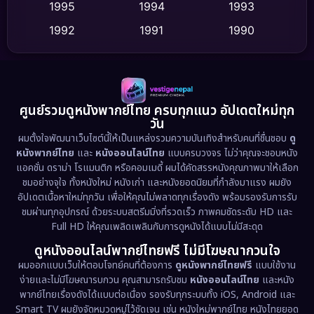
Dance เต้น
1995
1994
1993
(10)
1992
1991
1990
Detective สืบสวน
(75)
1989
1988
1986
Detective สืบสวน
(60)
1985
1983
1982
1981
1978
1974
Disaster
(13)
ศูนย์รวมดูหนังพากย์ไทย ครบทุกแนว อัปเดตใหม่ทุก
วัน
1971
1962
Disney+
(5)
ผมตั้งใจพัฒนาเว็บไซต์นี้ให้เป็นแหล่งรวมความบันเทิงสำหรับคนที่ชื่นชอบ
ดู
หนังพากย์ไทย
และ
หนังออนไลน์ไทย
แบบครบวงจร ไม่ว่าคุณจะชอบหนัง
Documentary สารคดี
(93)
แอคชั่น ดราม่า โรแมนติก หรือคอมเมดี้ ผมได้คัดสรรหนังคุณภาพมาให้เลือก
ชมอย่างจุใจ ทั้งหนังใหม่ หนังเก่า และหนังยอดนิยมที่กำลังมาแรง ผมยัง
อัปเดตเนื้อหาใหม่ทุกวัน เพื่อให้คุณไม่พลาดทุกเรื่องดัง พร้อมรองรับการรับ
Drama ดราม่า
(1,486)
ชมผ่านทุกอุปกรณ์ ด้วยระบบสตรีมมิ่งที่รวดเร็ว ภาพคมชัดระดับ HD และ
Full HD ให้คุณเพลิดเพลินกับการดูหนังได้แบบไม่มีสะดุด
Dystopian
(17)
ดูหนังออนไลน์พากย์ไทยฟรี ไม่มีโฆษณากวนใจ
Emotional
(61)
ผมออกแบบเว็บให้ตอบโจทย์คนที่ต้องการ
ดูหนังพากย์ไทยฟรี
แบบใช้งาน
ง่ายและไม่มีโฆษณารบกวน คุณสามารถรับชม
หนังออนไลน์ไทย
และหนัง
พากย์ไทยเรื่องดังได้แบบต่อเนื่อง รองรับทุกระบบทั้ง iOS, Android และ
Epic มหากาพย์
(221)
Smart TV ผมยังจัดหมวดหมู่ไว้ชัดเจน เช่น หนังใหม่พากย์ไทย หนังไทยยอด