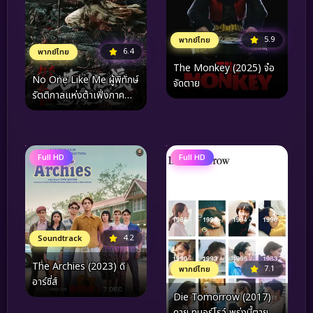
5.9
พากย์ไทย
6.4
พากย์ไทย
The Monkey (2025) จ๋อ
No One Like Me ผู้พิทักษ์
จัดตาย
รัตติกาลแห่งต้าเฟิ่งภาค
พิเศษ (2025)
Full HD
Full HD
4.2
Soundtrack
The Archies (2023) ดิ
7.1
พากย์ไทย
อาร์ชี่ส์
Die Tomorrow (2017)
ดาย ทูมอร์โรว์ พรุ่งนี้ตาย