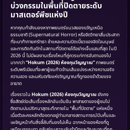
บ่วงกรรมในพื้นที่ปิดตายระดับ
มาสเตอร์พีซแห่งปี
หากคุณกำลังมองหาภาพยนตร์แนวสยองขวัญเหนือ
ธรรมชาติ (Supernatural Horror) หรือจิตวิทยาสั่นประสาท
ที่จะมาท้าทายศรัทธา ชำแหละความบิดเบี้ยวของจิตใจมนุษย์
และการติดกับดักในสถานที่ปิดตายได้อย่างเจ็บแสบที่สุด ในปี
2026 นี้ ไม่มีผลงานเรื่องไหนที่คู่ควรแก่การจับตามองไป
มากกว่า
“Hokum (2026) ห้องกุมวิญญาณ”
ภาพยนตร์
ระดับพรีเมียมที่จะพาผู้ชมก้าวข้ามเส้นแบ่งระหว่างความจริง
ความลวง และมหันตภัยแห่งวิญญาณที่ถูกจองจำด้วยแรง
อาฆาต
เรื่องราวใน
Hokum (2026) ห้องกุมวิญญาณ
ยังคง
ซื่อสัตย์ต่อเส้นเรื่องหลักอันเข้มข้น พาสายตาของผู้ชมไป
ติดตามปมปริศนาสุดระทึกภายใน “พื้นที่ปิดตาย” แห่งหนึ่ง
เมื่อตัวละครหลักต้องตกอยู่ท่ามกลางสถานการณ์บีบคั้นและ
เผชิญหน้ากับสิ่งลี้ลับที่มองไม่เห็น ฉากหน้าของห้องที่ดู
เหมือนธรรมดา กลับซ่อนความลับดำมืดและวิญญาณที่ถูก