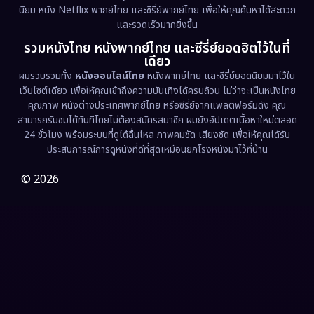
นิยม หนัง Netflix พากย์ไทย และซีรี่ย์พากย์ไทย เพื่อให้คุณค้นหาได้สะดวก
Erotic
(36)
และรวดเร็วมากยิ่งขึ้น
รวมหนังไทย หนังพากย์ไทย และซีรี่ย์ยอดฮิตไว้ในที่
Family ครอบครัว
(369)
เดียว
ผมรวบรวมทั้ง
หนังออนไลน์ไทย
หนังพากย์ไทย และซีรี่ย์ยอดนิยมมาไว้ใน
Fantasy จินตนาการ
(331)
เว็บไซต์เดียว เพื่อให้คุณเข้าถึงความบันเทิงได้ครบถ้วน ไม่ว่าจะเป็นหนังไทย
คุณภาพ หนังต่างประเทศพากย์ไทย หรือซีรี่ย์จากแพลตฟอร์มดัง คุณ
Fiction
(9)
สามารถรับชมได้ทันทีโดยไม่ต้องสมัครสมาชิก ผมยังอัปเดตเนื้อหาใหม่ตลอด
24 ชั่วโมง พร้อมระบบที่ดูได้ลื่นไหล ภาพคมชัด เสียงชัด เพื่อให้คุณได้รับ
Film
(57)
ประสบการณ์การดูหนังที่ดีที่สุดเหมือนยกโรงหนังมาไว้ที่บ้าน
Gothic
(3)
© 2026
Grief
(7)
HBO GO
(6)
HBO Max
(3)
Healing
(15)