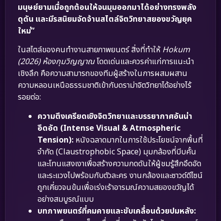
มนุษย์ยามเมื่อถูกต้อนให้จนมุมออกมาได้อย่างทรงพลัง
ดุดัน และมีรสนิยมจัดจ้านสไตล์จิตวิทยาสยองขวัญยุค
ใหม่”
ในสไตล์ของคนทำงานสายภาพยนตร์ สิ่งที่ทำให้
Hokum
(2026) ห้องกุมวิญญาณ
โดดเด่นและควรค่าแก่การแนะนำ
เชิงลึก คือความสามารถของทีมผู้สร้างในการผสมผสาน
ความหลอนเหนือธรรมชาติเข้ากับดราม่าจิตวิทยาได้อย่างไร้
รอยต่อ:
ความตึงเครียดเชิงจิตวิทยาและบรรยากาศอันน่า
อึดอัด (Intense Visual & Atmospheric
Tension):
หนังฉลาดมากในการใช้ประโยชน์จากพื้นที่
จำกัด (Claustrophobic Space) มุมกล้องที่บีบคั้น
และโทนแสงเงาเพื่อสร้างความกดดันให้ผู้ชมรู้สึกอึดอัด
และระแวงไปพร้อมกับตัวละคร งานกล้องและซาวด์ดีไซน์
ถูกเคี่ยวจนข้นเพื่อเร่งเร้าอารมณ์ความสยองขวัญได้
อย่างสมบูรณ์แบบ
บทภาพยนตร์ที่คมคายและขับเคลื่อนด้วยปมหลัง: