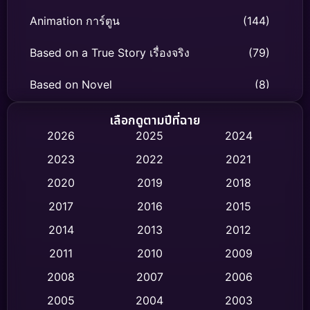
Animation การ์ตูน
(144)
Based on a True Story เรื่องจริง
(79)
Based on Novel
(8)
Biography ชีวิตจริง
(75)
เลือกดูตามปีที่ฉาย
2026
2025
2024
Black Comedy
(326)
2023
2022
2021
Classic หนังคลาสสิก
(47)
2020
2019
2018
2017
2016
2015
Comedy ตลก
(454)
2014
2013
2012
Coming-of-age ชีวิตวัยรุ่น
(63)
2011
2010
2009
Crime อาชญากรรม
(532)
2008
2007
2006
2005
2004
2003
Cult Film
(4)