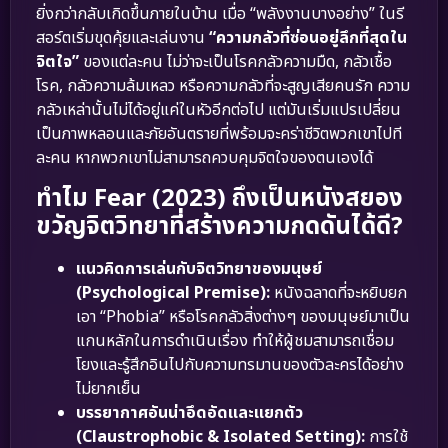
ยิ่งกว่ากลับเกิดขึ้นภายในบ้าน เมื่อ “พลังงานบางอย่าง” ในรี
สอร์ตเริ่มขุดคุ้ยและเล่นงาน
“ความกลัวที่ซ่อนอยู่ลึกที่สุดใน
จิตใจ”
ของแต่ละคน ไม่ว่าจะเป็นโรคกลัวความมืด, กลัวเชื้อ
โรค, กลัวความล้มเหลว หรือความกลัวที่จะสูญเสียคนรัก ความ
กลัวเหล่านั้นไม่ได้อยู่แค่ในหัวอีกต่อไป แต่มันเริ่มแปรเปลี่ยน
เป็นภาพหลอนและภัยอันตรายที่พร้อมจะคร่าชีวิตพวกเขาไปที
ละคน หากพวกเขาไม่สามารถควบคุมจิตใจของตนเองได้
ทำไม Fear (2023) ถึงเป็นหนังสยอง
ขวัญจิตวิทยาที่สร้างความกดดันได้ดี?
แนวคิดการเล่นกับจิตวิทยาของมนุษย์
(Psychological Premise):
หนังฉลาดที่จะหยิบยก
เอา “Phobia” หรือโรคกลัวสิ่งต่างๆ ของมนุษย์มาเป็น
แกนหลักในการดำเนินเรื่อง ทำให้ผู้ชมสามารถเชื่อม
โยงและรู้สึกอินไปกับความทรมานของตัวละครได้อย่าง
ไม่ยากเย็น
บรรยากาศอันน่าอึดอัดและแยกตัว
(Claustrophobic & Isolated Setting):
การใช้