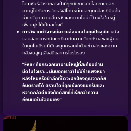
โลเคชันรีสอร์ตกลางป่าที่ถูกตัดขาดจากโลกภายนอก
ควบคู่ไปกับการจัดแสงสีโทนหม่นและมุมกล้องที่บีบคั้น
ช่วยทวีคูณความสิ้นหวังและความไม่น่าไว้วางใจในหมู่
เพื่อนฝูงได้เป็นอย่างดี
การวิพากษ์วิจารณ์ความอ่อนแอในยุคปัจจุบัน:
หนัง
แอบสอดแทรกนัยยะเกี่ยวกับความวิตกกังวลของผู้คน
ในยุคโมเดิร์นที่มักจะถูกครอบงำด้วยข่าวสารและความ
กลัวจนสูญเสียสติและการไตร่ตรอง
“Fear คือกระจกเงาบานใหญ่ที่สะท้อนด้าน
มืดในใจเรา… มันบอกเราว่าไม่มีกำแพงหนา
หลังไหนหรือป่าลึกที่ใดจะปกป้องคุณจากภัย
อันตรายได้ ตราบใดที่คุณยังคงแบกรับและ
หวาดกลัวต่อสิ่งศักดิ์สิทธิ์ที่เรียกว่าความ
อ่อนแอในใจตนเอง”