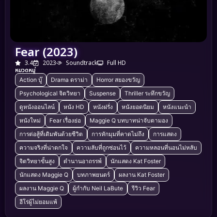
Fear (2023)
3.4
2023
Soundtrack
Full HD
หมวดหมู่
Action บู๊
Drama ดราม่า
Horror สยองขวัญ
Psychological จิตวิทยา
Suspense
Thriller ระทึกขวัญ
ดูหนังออนไลน์
หนัง HD
หนังฝรั่ง
หนังยอดนิยม
หนังแนะนำ
หนังใหม่
Fear เรื่องย่อ
Maggie Q บทบาทน่าจับตามอง
การต่อสู้ที่เดิมพันด้วยชีวิต
การหักมุมที่คาดไม่ถึง
การแสดง
ความจริงที่น่าตกใจ
ความลับที่ถูกซ่อนไว้
ความหลอนที่นอนไม่หลับ
จิตวิทยาขั้นสูง
ตำนานอาถรรพ์
นักแสดง Kat Foster
นักแสดง Maggie Q
บทภาพยนตร์
ผลงาน Kat Foster
ผลงาน Maggie Q
ผู้กำกับ Neil LaBute
รีวิว Fear
ฮีโร่ผู้ไม่ยอมแพ้