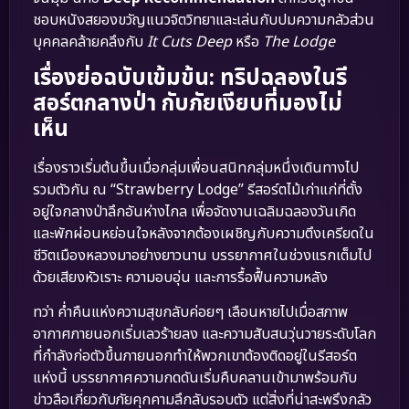
ชอบหนังสยองขวัญแนวจิตวิทยาและเล่นกับปมความกลัวส่วน
บุคคลคล้ายคลึงกับ
It Cuts Deep
หรือ
The Lodge
เรื่องย่อฉบับเข้มข้น: ทริปฉลองในรี
สอร์ตกลางป่า กับภัยเงียบที่มองไม่
เห็น
เรื่องราวเริ่มต้นขึ้นเมื่อกลุ่มเพื่อนสนิทกลุ่มหนึ่งเดินทางไป
รวมตัวกัน ณ “Strawberry Lodge” รีสอร์ตไม้เก่าแก่ที่ตั้ง
อยู่ใจกลางป่าลึกอันห่างไกล เพื่อจัดงานเฉลิมฉลองวันเกิด
และพักผ่อนหย่อนใจหลังจากต้องเผชิญกับความตึงเครียดใน
ชีวิตเมืองหลวงมาอย่างยาวนาน บรรยากาศในช่วงแรกเต็มไป
ด้วยเสียงหัวเราะ ความอบอุ่น และการรื้อฟื้นความหลัง
ทว่า ค่ำคืนแห่งความสุขกลับค่อยๆ เลือนหายไปเมื่อสภาพ
อากาศภายนอกเริ่มเลวร้ายลง และความสับสนวุ่นวายระดับโลก
ที่กำลังก่อตัวขึ้นภายนอกทำให้พวกเขาต้องติดอยู่ในรีสอร์ต
แห่งนี้ บรรยากาศความกดดันเริ่มคืบคลานเข้ามาพร้อมกับ
ข่าวลือเกี่ยวกับภัยคุกคามลึกลับรอบตัว แต่สิ่งที่น่าสะพรึงกลัว