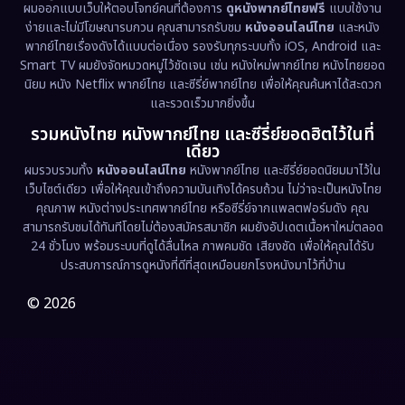
Emotional
(61)
ผมออกแบบเว็บให้ตอบโจทย์คนที่ต้องการ
ดูหนังพากย์ไทยฟรี
แบบใช้งาน
ง่ายและไม่มีโฆษณารบกวน คุณสามารถรับชม
หนังออนไลน์ไทย
และหนัง
พากย์ไทยเรื่องดังได้แบบต่อเนื่อง รองรับทุกระบบทั้ง iOS, Android และ
Epic มหากาพย์
(227)
Smart TV ผมยังจัดหมวดหมู่ไว้ชัดเจน เช่น หนังใหม่พากย์ไทย หนังไทยยอด
นิยม หนัง Netflix พากย์ไทย และซีรี่ย์พากย์ไทย เพื่อให้คุณค้นหาได้สะดวก
Erotic
(36)
และรวดเร็วมากยิ่งขึ้น
รวมหนังไทย หนังพากย์ไทย และซีรี่ย์ยอดฮิตไว้ในที่
Family ครอบครัว
(375)
เดียว
ผมรวบรวมทั้ง
หนังออนไลน์ไทย
หนังพากย์ไทย และซีรี่ย์ยอดนิยมมาไว้ใน
Fantasy จินตนาการ
(338)
เว็บไซต์เดียว เพื่อให้คุณเข้าถึงความบันเทิงได้ครบถ้วน ไม่ว่าจะเป็นหนังไทย
คุณภาพ หนังต่างประเทศพากย์ไทย หรือซีรี่ย์จากแพลตฟอร์มดัง คุณ
Fiction
(9)
สามารถรับชมได้ทันทีโดยไม่ต้องสมัครสมาชิก ผมยังอัปเดตเนื้อหาใหม่ตลอด
24 ชั่วโมง พร้อมระบบที่ดูได้ลื่นไหล ภาพคมชัด เสียงชัด เพื่อให้คุณได้รับ
Film
(57)
ประสบการณ์การดูหนังที่ดีที่สุดเหมือนยกโรงหนังมาไว้ที่บ้าน
Gothic
(3)
© 2026
Grief
(7)
HBO GO
(6)