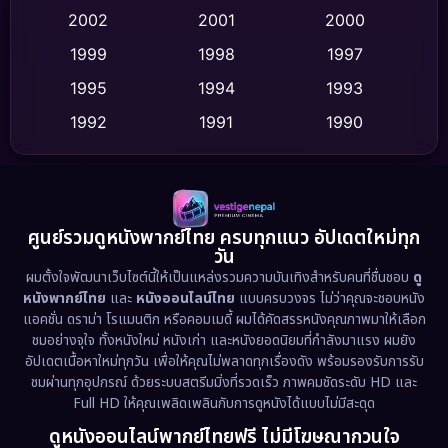
2002
2001
2000
Culture
(9)
1999
1998
1997
Dance เต้น
1995
1994
1993
(10)
1992
1991
1990
Detective สืบสวน
(62)
1989
1988
1986
Detective สืบสวน
(77)
1985
1983
1982
1981
1978
1974
Disaster
(13)
ศูนย์รวมดูหนังพากย์ไทย ครบทุกแนว อัปเดตใหม่ทุก
วัน
1971
1962
Disney+
(5)
ผมตั้งใจพัฒนาเว็บไซต์นี้ให้เป็นแหล่งรวมความบันเทิงสำหรับคนที่ชื่นชอบ
ดู
หนังพากย์ไทย
และ
หนังออนไลน์ไทย
แบบครบวงจร ไม่ว่าคุณจะชอบหนัง
Documentary สารคดี
(94)
แอคชั่น ดราม่า โรแมนติก หรือคอมเมดี้ ผมได้คัดสรรหนังคุณภาพมาให้เลือก
ชมอย่างจุใจ ทั้งหนังใหม่ หนังเก่า และหนังยอดนิยมที่กำลังมาแรง ผมยัง
อัปเดตเนื้อหาใหม่ทุกวัน เพื่อให้คุณไม่พลาดทุกเรื่องดัง พร้อมรองรับการรับ
Drama ดราม่า
(1,513)
ชมผ่านทุกอุปกรณ์ ด้วยระบบสตรีมมิ่งที่รวดเร็ว ภาพคมชัดระดับ HD และ
Full HD ให้คุณเพลิดเพลินกับการดูหนังได้แบบไม่มีสะดุด
Dystopian
(17)
ดูหนังออนไลน์พากย์ไทยฟรี ไม่มีโฆษณากวนใจ