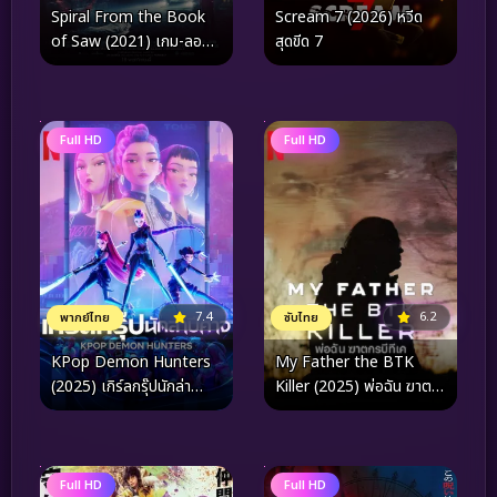
Spiral From the Book
Scream 7 (2026) หวีด
of Saw (2021) เกม-ลอก
สุดขีด 7
อำมหิต
Full HD
Full HD
7.4
6.2
พากย์ไทย
ซับไทย
KPop Demon Hunters
My Father the BTK
(2025) เกิร์ลกรุ๊ปนักล่า
Killer (2025) พ่อฉัน ฆาต
ปีศาจ
กรบีทีเค
Full HD
Full HD