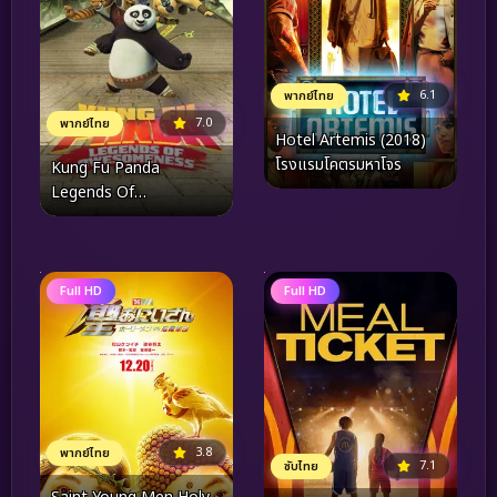
6.1
พากย์ไทย
7.0
พากย์ไทย
Hotel Artemis (2018)
โรงแรมโคตรมหาโจร
Kung Fu Panda
Legends Of
Awesomeness Vol.16
กังฟูแพนด้า ตำนาน
ปรมาจารย์สุโค่ย! ชุด16
Full HD
Full HD
3.8
พากย์ไทย
7.1
ซับไทย