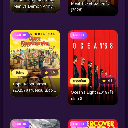
Saint Young Men Holy
Meal Ticket มีล ทิกเก็ต
Men vs Demon Army
(2026)
(2024) ศาสดาลาพักร้อน
เดอะมูฟวี่
Full HD
Full HD
5.6
ซับไทย
6.3
พากย์ไทย
Uppu Kappurambu
(2025) สุสานอลวน เมือง
Ocean’s Eight (2018) โอ
อลเวง
เชียน 8
Full HD
Full HD