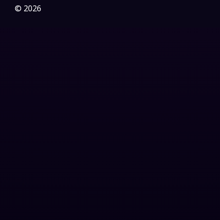
Gothic
(3)
© 2026
Grief
(7)
HBO GO
(6)
HBO Max
(3)
Healing
(15)
Heist
(26)
Historical
(7)
History ประวัติศาสตร์
(54)
Holiday
(3)
Horror สยองขวัญ
(385)