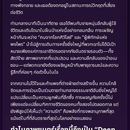
ทางพังทลาย และเธอต้องตกอยู่ในสถานการณ์วิกฤตที่เสี่ยง
ต่อชีวิต
ท่ามกลางนาทีเป็นนาทีตาย เธอได้พบกับชายหนุ่มลึกลับผู้ใช้
ชีวิตและเติบโตมาในผืนป่าแห่งนี้อย่างกลมกลืน การเผชิญ
หน้ากันระหว่าง “คนจากโลกศิวิไลซ์” และ “ผู้พิทักษ์แห่ง
พงไพร” นำไปสู่การเดินทางครั้งยิ่งใหญ่ที่พวกเขาไม่ได้มีเป้า
หมายเพียงแค่การเอาชีวิตรอดจากภัยอันตรายรอบตัว—ทั้ง
สัตว์ร้าย สภาพอากาศที่แปรปรวน และความลึกลับของป่าอเม
ซอน—แต่พวกเขายังต้องเผชิญหน้ากับพายุอารมณ์และความ
รู้สึกที่ค่อยๆ ก่อตัวขึ้นในใจ
จากความไม่ไว้ใจและกำแพงที่ต่างฝ่ายต่างสร้างขึ้น ความใกล้
ชิดและการร่วมเป็นร่วมตายท่ามกลางธรรมชาติอันยิ่งใหญ่ได้
แปรเปลี่ยนเป็นความผูกพันที่ลึกซึ้ง การผจญภัยครั้งนี้ไม่
เพียงแต่จะเปลี่ยนทิศทางชีวิตของคนทั้งสองไปตลอดกาล แต่
ยังพิสูจน์ให้เห็นว่า “ความรัก” คือพลังที่ทรงพลานุภาพที่สุด
แม้แต่ในที่ที่อันตรายที่สุดในโลกอย่างอเมซอน
ทำไมภาพยนตร์เรื่องนี้ถึงเป็น “Deep