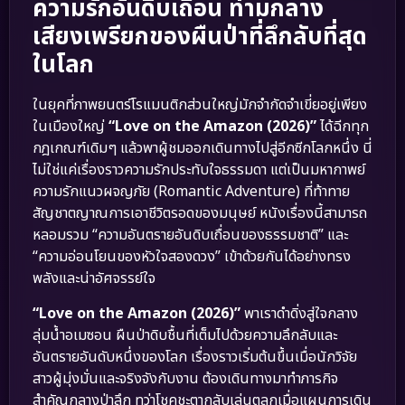
ความรักอันดิบเถื่อน ท่ามกลาง
เสียงเพรียกของผืนป่าที่ลึกลับที่สุด
ในโลก
ในยุคที่ภาพยนตร์โรแมนติกส่วนใหญ่มักจำกัดจำเขี่ยอยู่เพียง
ในเมืองใหญ่
“Love on the Amazon (2026)”
ได้ฉีกทุก
กฎเกณฑ์เดิมๆ แล้วพาผู้ชมออกเดินทางไปสู่อีกซีกโลกหนึ่ง นี่
ไม่ใช่แค่เรื่องราวความรักประทับใจธรรมดา แต่เป็นมหากาพย์
ความรักแนวผจญภัย (Romantic Adventure) ที่ท้าทาย
สัญชาตญาณการเอาชีวิตรอดของมนุษย์ หนังเรื่องนี้สามารถ
หลอมรวม “ความอันตรายอันดิบเถื่อนของธรรมชาติ” และ
“ความอ่อนโยนของหัวใจสองดวง” เข้าด้วยกันได้อย่างทรง
พลังและน่าอัศจรรย์ใจ
“Love on the Amazon (2026)”
พาเราดำดิ่งสู่ใจกลาง
ลุ่มน้ำอเมซอน ผืนป่าดิบชื้นที่เต็มไปด้วยความลึกลับและ
อันตรายอันดับหนึ่งของโลก เรื่องราวเริ่มต้นขึ้นเมื่อนักวิจัย
สาวผู้มุ่งมั่นและจริงจังกับงาน ต้องเดินทางมาทำภารกิจ
สำคัญกลางป่าลึก ทว่าโชคชะตากลับเล่นตลกเมื่อแผนการเดิน