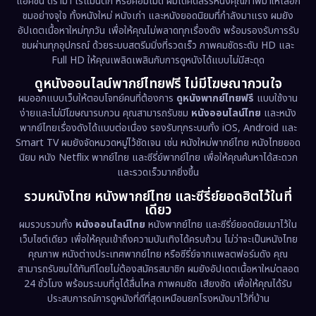
Documentary สารคดี
(93)
แอคชั่น ดราม่า โรแมนติก หรือคอมเมดี้ ผมได้คัดสรรหนังคุณภาพมาให้เลือก
ชมอย่างจุใจ ทั้งหนังใหม่ หนังเก่า และหนังยอดนิยมที่กำลังมาแรง ผมยัง
อัปเดตเนื้อหาใหม่ทุกวัน เพื่อให้คุณไม่พลาดทุกเรื่องดัง พร้อมรองรับการรับ
Drama ดราม่า
(1,460)
ชมผ่านทุกอุปกรณ์ ด้วยระบบสตรีมมิ่งที่รวดเร็ว ภาพคมชัดระดับ HD และ
Full HD ให้คุณเพลิดเพลินกับการดูหนังได้แบบไม่มีสะดุด
Dystopian
(17)
ดูหนังออนไลน์พากย์ไทยฟรี ไม่มีโฆษณากวนใจ
Emotional
(61)
ผมออกแบบเว็บให้ตอบโจทย์คนที่ต้องการ
ดูหนังพากย์ไทยฟรี
แบบใช้งาน
ง่ายและไม่มีโฆษณารบกวน คุณสามารถรับชม
หนังออนไลน์ไทย
และหนัง
พากย์ไทยเรื่องดังได้แบบต่อเนื่อง รองรับทุกระบบทั้ง iOS, Android และ
Epic มหากาพย์
(218)
Smart TV ผมยังจัดหมวดหมู่ไว้ชัดเจน เช่น หนังใหม่พากย์ไทย หนังไทยยอด
นิยม หนัง Netflix พากย์ไทย และซีรี่ย์พากย์ไทย เพื่อให้คุณค้นหาได้สะดวก
Erotic
(36)
และรวดเร็วมากยิ่งขึ้น
รวมหนังไทย หนังพากย์ไทย และซีรี่ย์ยอดฮิตไว้ในที่
Family ครอบครัว
(363)
เดียว
ผมรวบรวมทั้ง
หนังออนไลน์ไทย
หนังพากย์ไทย และซีรี่ย์ยอดนิยมมาไว้ใน
Fantasy จินตนาการ
(326)
เว็บไซต์เดียว เพื่อให้คุณเข้าถึงความบันเทิงได้ครบถ้วน ไม่ว่าจะเป็นหนังไทย
คุณภาพ หนังต่างประเทศพากย์ไทย หรือซีรี่ย์จากแพลตฟอร์มดัง คุณ
Fiction
(9)
สามารถรับชมได้ทันทีโดยไม่ต้องสมัครสมาชิก ผมยังอัปเดตเนื้อหาใหม่ตลอด
24 ชั่วโมง พร้อมระบบที่ดูได้ลื่นไหล ภาพคมชัด เสียงชัด เพื่อให้คุณได้รับ
Film
(57)
ประสบการณ์การดูหนังที่ดีที่สุดเหมือนยกโรงหนังมาไว้ที่บ้าน