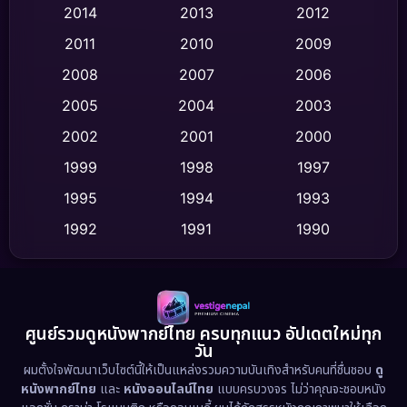
2014
2013
2012
Coming-of-age ชีวิตวัยรุ่น
(62)
2011
2010
2009
Crime อาชญากรรม
(513)
2008
2007
2006
2005
2004
2003
Cult Film
(4)
2002
2001
2000
Culture
(9)
1999
1998
1997
Dance เต้น
1995
1994
1993
(10)
1992
1991
1990
Detective สืบสวน
(59)
1989
1988
1986
Detective สืบสวน
(73)
1985
1983
1982
1981
1978
1974
Disaster
(13)
ศูนย์รวมดูหนังพากย์ไทย ครบทุกแนว อัปเดตใหม่ทุก
วัน
1971
1962
Disney+
(5)
ผมตั้งใจพัฒนาเว็บไซต์นี้ให้เป็นแหล่งรวมความบันเทิงสำหรับคนที่ชื่นชอบ
ดู
หนังพากย์ไทย
และ
หนังออนไลน์ไทย
แบบครบวงจร ไม่ว่าคุณจะชอบหนัง