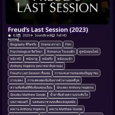
Freud’s Last Session (2023)
6.3
2023
Soundtrack
Full HD
หมวดหมู่
Biography ชีวิตจริง
Drama ดราม่า
Film
Psychological จิตวิทยา
Romance โรแมนติก
ดูหนังออนไลน์
หนัง HD
หนังน่าดู
หนังฝรั่ง
หนังแนะนำ
Anthony Hopkins บทบาทน่าจับตามอง
Freud's Last Session เรื่องย่อ
การปะทะคารมของสองปัญญาชน
การแสดง
การแสดงสุดเข้มข้นจากตำนานฮอลลีวูด
ความสัมพันธ์ที่ซับซ้อนซ่อนเงื่อน
นักแสดง Anthony Hopkins
นักแสดง Matthew Goode
น้ำตาซึมด้วยความประทับใจ
บทภาพยนตร์
บทสนทนาชวนขบคิดแห่งยุคสมัย
ผลงาน Anthony Hopkins
ผลงาน Matthew Goode