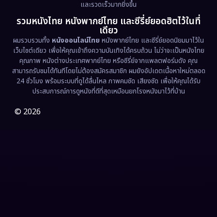
และรวดเร็วมากยิ่งขึ้น
รวมหนังไทย หนังพากย์ไทย และซีรี่ย์ยอดฮิตไว้ในที่
Family ครอบครัว
(363)
เดียว
ผมรวบรวมทั้ง
หนังออนไลน์ไทย
หนังพากย์ไทย และซีรี่ย์ยอดนิยมมาไว้ใน
Fantasy จินตนาการ
(326)
เว็บไซต์เดียว เพื่อให้คุณเข้าถึงความบันเทิงได้ครบถ้วน ไม่ว่าจะเป็นหนังไทย
คุณภาพ หนังต่างประเทศพากย์ไทย หรือซีรี่ย์จากแพลตฟอร์มดัง คุณ
Fiction
(9)
สามารถรับชมได้ทันทีโดยไม่ต้องสมัครสมาชิก ผมยังอัปเดตเนื้อหาใหม่ตลอด
24 ชั่วโมง พร้อมระบบที่ดูได้ลื่นไหล ภาพคมชัด เสียงชัด เพื่อให้คุณได้รับ
Film
(57)
ประสบการณ์การดูหนังที่ดีที่สุดเหมือนยกโรงหนังมาไว้ที่บ้าน
Gothic
(3)
© 2026
Grief
(7)
HBO GO
(6)
HBO Max
(3)
Healing
(15)