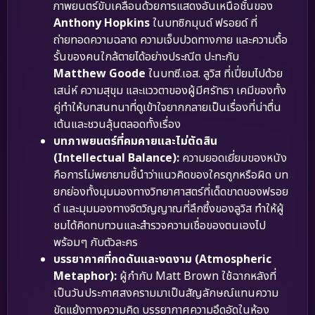
ภาพยนตร์ขับเคลื่อนด้วยการแสดงอันเหนือชั้นของ
Anthony Hopkins
ในบทซิกมุนด์ ฟรอยด์ ที่
ถ่ายทอดความฉลาด ความเจ็บปวดทางกาย และความดื้อ
รั้นของคนใกล้ตายได้อย่างประณีต ปะทะกับ
Matthew Goode
ในบทซี.เอส. ลูวิส ที่เปี่ยมไปด้วย
เสน่ห์ ความสุขุม และแววตาของผู้มีศรัทธา เคมีของทั้ง
คู่ทำให้บทสนทนาที่ดูเข้าใจยากกลายเป็นเรื่องที่น่าตื่น
เต้นและชวนลุ้นตลอดทั้งเรื่อง
บทภาพยนตร์ที่คมคายและไม่ตัดสิน
(Intellectual Balance):
ความยอดเยี่ยมของหนัง
คือการไม่พยายามชี้นำว่าแนวคิดของใครถูกหรือผิด บท
ยกย่องทั้งมุมมองทางวิทยาศาสตร์ที่เด็ดขาดของฟรอย
ด์ และมุมมองทางจิตวิญญาณที่ลึกซึ้งของลูวิส ทำให้ผู้
ชมได้คิดทบทวนและสำรวจความเชื่อของตนเองไป
พร้อมๆ กับตัวละคร
บรรยากาศที่กดดันและงดงาม (Atmospheric
Metaphor):
ผู้กำกับ Matt Brown ใช้ฉากหลังที่
เป็นวันประกาศสงครามมาเป็นสัญลักษณ์แทนความ
ขัดแย้งทางความคิด บรรยากาศความอึดอัดในห้อง