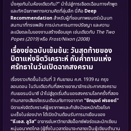
นั่งคุยกันในห้องเดียวกัน?” นำไปสู่การเชือดเฉือนทางคำพูด
และทัศนียภาพทางความคิดที่ลุ่มลึก นี่คือ
Deep
Recommendation
สำหรับผู้ที่ชอบภาพยนตร์เน้นบท
สนทนาที่ทรงพลัง การปะทะคารมทางปรัชญา และความ
ละเมียดละไมของงานสร้างย้อนยุค เช่นเดียวกับ
The Two
Popes (2019)
หรือ
Frost/Nixon (2008)
เรื่องย่อฉบับเข้มข้น: วันสุดท้ายของ
บิดาแห่งจิตวิเคราะห์ กับคำถามแห่ง
ศรัทธาในวันเปิดฉากสงคราม
เรื่องราวเกิดขึ้นในวันที่ 3 กันยายน ค.ศ. 1939 ณ กรุง
ลอนดอน ในวันเดียวกับที่สหราชอาณาจักรประกาศสงคราม
กับเยอรมนีนาซี นำไปสู่จุดเริ่มต้นของสงครามโลกครั้งที่สอง
ท่ามกลางเสียงไซเรนเตือนภัยทางอากาศ
“ซิกมุนด์ ฟรอยด์”
บิดาแห่งจิตวิเคราะห์ผู้ชราภาพและกำลังป่วยหนักด้วยโรค
มะเร็งในช่องปาก ได้เปิดบ้านต้อนรับการมาเยือนของ
“ซี.เอส. ลูวิส”
อาจารย์มหาวิทยาลัยอ็อกซ์ฟอร์ดและนักเขียน
หนุ่มอนาคตไกล (ผู้ซึ่งในเวลาต่อมาจะกลายเป็นผู้เขียนตำนาน