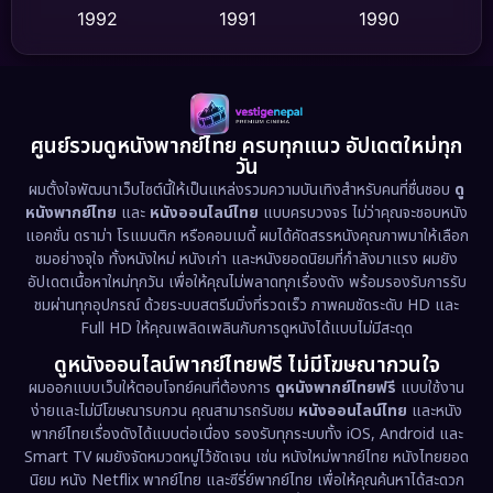
1992
1991
1990
Detective สืบสวน
(59)
1989
1988
1986
Detective สืบสวน
(73)
1985
1983
1982
1981
1978
1974
Disaster
(13)
ศูนย์รวมดูหนังพากย์ไทย ครบทุกแนว อัปเดตใหม่ทุก
วัน
1971
1962
Disney+
(5)
ผมตั้งใจพัฒนาเว็บไซต์นี้ให้เป็นแหล่งรวมความบันเทิงสำหรับคนที่ชื่นชอบ
ดู
หนังพากย์ไทย
และ
หนังออนไลน์ไทย
แบบครบวงจร ไม่ว่าคุณจะชอบหนัง
Documentary สารคดี
(93)
แอคชั่น ดราม่า โรแมนติก หรือคอมเมดี้ ผมได้คัดสรรหนังคุณภาพมาให้เลือก
ชมอย่างจุใจ ทั้งหนังใหม่ หนังเก่า และหนังยอดนิยมที่กำลังมาแรง ผมยัง
อัปเดตเนื้อหาใหม่ทุกวัน เพื่อให้คุณไม่พลาดทุกเรื่องดัง พร้อมรองรับการรับ
Drama ดราม่า
(1,460)
ชมผ่านทุกอุปกรณ์ ด้วยระบบสตรีมมิ่งที่รวดเร็ว ภาพคมชัดระดับ HD และ
Full HD ให้คุณเพลิดเพลินกับการดูหนังได้แบบไม่มีสะดุด
Dystopian
(17)
ดูหนังออนไลน์พากย์ไทยฟรี ไม่มีโฆษณากวนใจ
Emotional
(61)
ผมออกแบบเว็บให้ตอบโจทย์คนที่ต้องการ
ดูหนังพากย์ไทยฟรี
แบบใช้งาน
ง่ายและไม่มีโฆษณารบกวน คุณสามารถรับชม
หนังออนไลน์ไทย
และหนัง
พากย์ไทยเรื่องดังได้แบบต่อเนื่อง รองรับทุกระบบทั้ง iOS, Android และ
Epic มหากาพย์
(218)
Smart TV ผมยังจัดหมวดหมู่ไว้ชัดเจน เช่น หนังใหม่พากย์ไทย หนังไทยยอด
นิยม หนัง Netflix พากย์ไทย และซีรี่ย์พากย์ไทย เพื่อให้คุณค้นหาได้สะดวก
Erotic
(36)