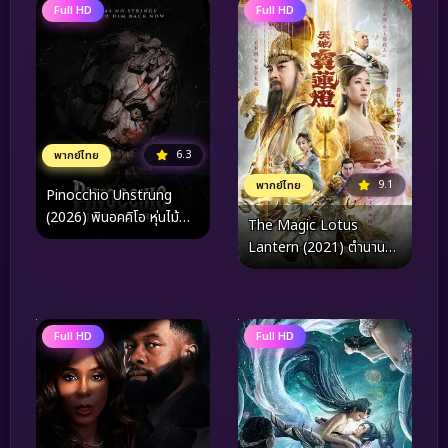
Full HD
Full HD
6.3
พากย์ไทย
9.1
พากย์ไทย
Pinocchio Unstrung
(2026) พินอคคิโอ หุ่นไม้
The Magic Lotus
สายเชือด
Lantern (2021) ตำนานรัก
โคมสวรรค์
Full HD
Full HD