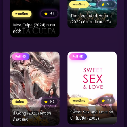
9.3
พากย์ไทย
4.2
พากย์ไทย
The Legend of Herring
(2022) ตำนานปลาแฮร์ริ่ง
Mea Culpa (2024) ทนาย
คดีฆ่า
Full HD
Full HD
7.9
พากย์ไทย
9.2
ซับไทย
Sweet Sex and Love รัก
Ji Gong (2023) จี้กงยก
นี้…ไม่มียั้ง (2003)
กำลังสอง