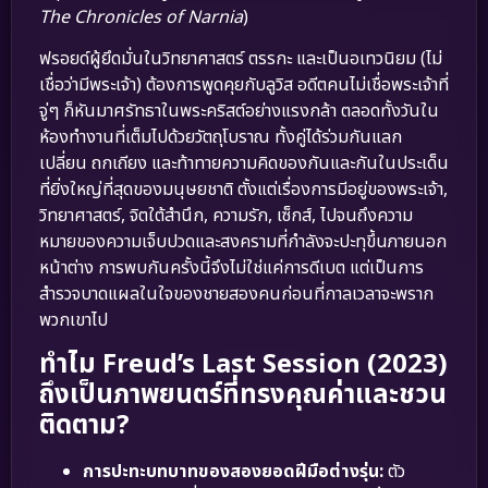
The Chronicles of Narnia
)
ฟรอยด์ผู้ยึดมั่นในวิทยาศาสตร์ ตรรกะ และเป็นอเทวนิยม (ไม่
เชื่อว่ามีพระเจ้า) ต้องการพูดคุยกับลูวิส อดีตคนไม่เชื่อพระเจ้าที่
จู่ๆ ก็หันมาศรัทธาในพระคริสต์อย่างแรงกล้า ตลอดทั้งวันใน
ห้องทำงานที่เต็มไปด้วยวัตถุโบราณ ทั้งคู่ได้ร่วมกันแลก
เปลี่ยน ถกเถียง และท้าทายความคิดของกันและกันในประเด็น
ที่ยิ่งใหญ่ที่สุดของมนุษยชาติ ตั้งแต่เรื่องการมีอยู่ของพระเจ้า,
วิทยาศาสตร์, จิตใต้สำนึก, ความรัก, เซ็กส์, ไปจนถึงความ
หมายของความเจ็บปวดและสงครามที่กำลังจะปะทุขึ้นภายนอก
หน้าต่าง การพบกันครั้งนี้จึงไม่ใช่แค่การดีเบต แต่เป็นการ
สำรวจบาดแผลในใจของชายสองคนก่อนที่กาลเวลาจะพราก
พวกเขาไป
ทำไม Freud’s Last Session (2023)
ถึงเป็นภาพยนตร์ที่ทรงคุณค่าและชวน
ติดตาม?
การปะทะบทบาทของสองยอดฝีมือต่างรุ่น:
ตัว