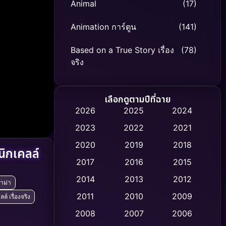
Animal
(17)
Animation การ์ตูน
(141)
Based on a True Story เรื่อง
(78)
จริง
Based on Novel
(8)
เลือกดูตามปีที่ฉาย
Biography ชีวิตจริง
(74)
2026
2025
2024
2023
2022
2021
Black Comedy
(306)
2020
2019
2018
ิกเคลล์
Classic หนังคลาสสิก
(47)
2017
2016
2015
Comedy ตลก
(436)
2014
2013
2012
าม่า
2011
2010
2009
์ เรื่องจริง
Coming-of-age ชีวิตวัยรุ่น
(62)
2008
2007
2006
Crime อาชญากรรม
(513)