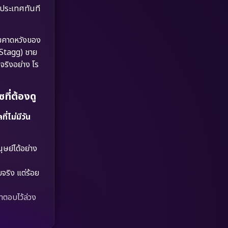
Dystopian
(17)
บประเทศทันที
Emotional
(61)
ามคาดหวังของ
Epic มหากาพย์
(218)
 Stagg) ชาย
จริงอย่าง โร
Erotic
(36)
ี่ต้องดู
Family ครอบครัว
(363)
่ไม่มีวัน
Fantasy จินตนาการ
(326)
Fiction
(9)
ษย์ได้อย่าง
Film
(57)
จริง แต่ร้อย
Gothic
(3)
ำตอบไว้ล่วง
Grief
(7)