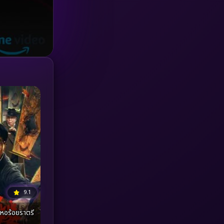
Investigation
(33)
iQIYI
(18)
Kids
(16)
LGBTQ
(5)
Love
(25)
Martial
(6)
Martial Arts
(36)
marvel
(2)
9.1
Melodrama
(6)
หอร้อยราตรี
Military
(7)