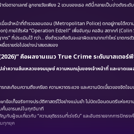
ต่อตาอาเลกซ์ ลูกชายวัยเพียง 2 ขวบของเธอ คดีนี้กลายเป็นข่าวดังระดั
นเมื่อเจ้าหน้าที่ตำรวจลอนดอน (Metropolitan Police) ตกอยู่ภายใต้คว
on) ภายใต้รหัส “Operation Edzell” เพื่อจับกุม คอลิน สตากก์ (Colin
ร” ที่ประเมินไว้ ทว่า… ยิ่งตำรวจดึงดันจะเอาผิดเขามากเท่าไหร่ ฆาตกรตัว
ยื่อรายต่อไปอย่างน่าสยดสยอง
2026)” คือผลงานแนว True Crime ระดับมาสเตอร์พีซท
ยเปล่าความล้มเหลวของมนุษย์ ความหมกมุ่นของเจ้าหน้าที่ และบาดแผลที
ถสะท้อนความตึงเครียด ความหวาดระแวง และความบิดเบี้ยวของจิตใจมนุ
ักษาข้อเท็จจริงทางประวัติศาสตร์ไว้อย่างแม่นยำ ไม่บิดเบือนดนตรีแห่งความ
บคั้นอารมณ์ในทุกวินาที
คัญกับผู้ชมเกี่ยวกับ “ความยุติธรรมที่เร่งรีบ” และอันตรายจากการปักธงค
ในทุกยุค