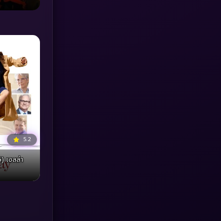
MONOMAX
(1)
Monster
(25)
Movie Collection
(3)
Musical เพลง
(64)
Mystery ลึกลับ
(371)
nature
(4)
5.2
Parody
(3)
) เอลล่า
Period ย้อนยุค
(95)
Political การเมือง
(20)