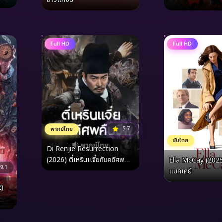
Full HD
Full HD
5.7
พากย์ไทย
ซับไทย
Di Renjie Resurrection
(2026) ตี๋เหรินเเจี๋ยกับคดีศพ
Ella McCay (2025
9.1
คืนชีพ
แมคเคย์
)