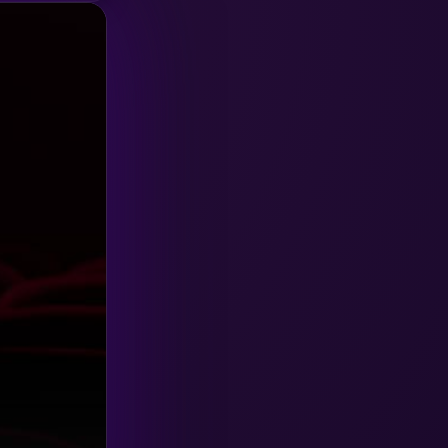
HBO GO
(6)
HBO Max
(3)
Healing
(15)
Heist
(26)
Historical
(7)
History ประวัติศาสตร์
(54)
Holiday
(3)
Horror สยองขวัญ
(385)
Human
(49)
Inspirational แรงบันดาลใจ
(157)