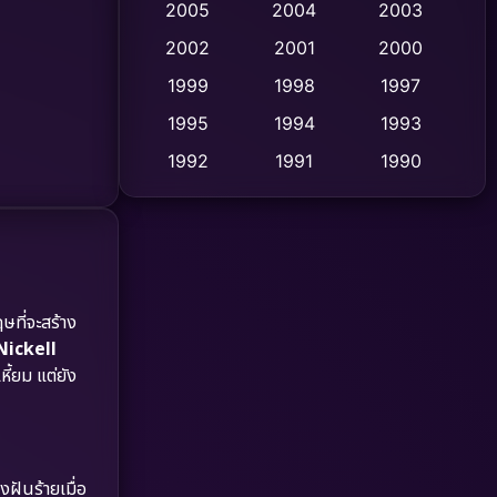
2005
2004
2003
Cult Film
2002
2001
2000
(4)
1999
1998
1997
Culture
(9)
1995
1994
1993
Dance เต้น
(10)
1992
1991
1990
1989
1988
1986
Detective สืบสวน
(59)
1985
1983
1982
Detective สืบสวน
(73)
1981
1978
1974
Disaster
(13)
1971
1962
ที่จะสร้าง
Nickell
Disney+
(5)
หี้ยม แต่ยัง
Documentary สารคดี
(93)
Drama ดราม่า
(1,460)
ันร้ายเมื่อ