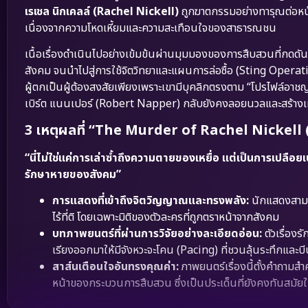
เรเชล นิกเคลล์ (Rachel Nickell)
ถูกฆาตกรรมอย่างทารุณต่อหน้า
เนื่องจากความโหดเหี้ยมและความสะเทือนใจของสาธารณชน
เนื้อเรื่องดำเนินไปอย่างเข้มข้นผ่านมุมมองของการสืบสวนที่กดดั
สังคม จนนำไปสู่การใช้จิตวิทยาและแผนการล่อซื้อ (Sting Operati
ผู้ตกเป็นผู้ต้องสงสัยเพียงเพราะเขามีบุคลิกตรงตาม “โปรไฟล์อาชญาก
เบิร์ต แนนเปอร์ (Robert Napper) กลับยังคงลอยนวลและสร้างเห
3 เหตุผลที่ “The Murder of Rachel Nickell (
“นี่ไม่ใช่แค่การเล่าซ้ำถึงความตายของเหยื่อ แต่เป็นการเปลือ
รักษาหายของสังคม”
การแสดงที่เข้าถึงจิตวิญญาณและทรงพลัง:
นักแสดงสามาร
ไร้ที่ติ โดยเฉพาะมิติของตัวละครที่ถูกตราหน้าจากสังคม
บทภาพยนตร์ที่ผ่านการวิจัยอย่างละเอียดอ่อน:
ตัวเรื่องร
เรียงออกมาให้มีจังหวะจะโคน (Pacing) ที่ชวนลุ้นระทึกและบี
สาส์นเตือนใจอันทรงคุณค่า:
ภาพยนตร์เรื่องนี้ตั้งคำถามสำ
หน้าของกระบวนการสืบสวน ซึ่งเป็นประเด็นที่ยังคงทันสมัย