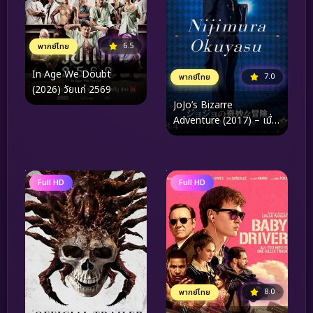
6.5
พากย์ไทย
In Age We Doubt
7.0
พากย์ไทย
(2026) วัยแก่ 2569
JoJo’s Bizarre
Adventure (2017) – เมื่อ
“จิตวิญญาณแสนประหลาด”
มีชีวิตขึ้นมาบนจอเงิน
Full HD
Full HD
8.0
พากย์ไทย