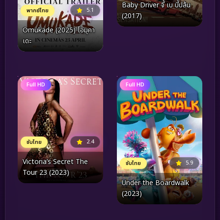
Baby Driver จี้ เบ บี้ปล้น
5.1
พากย์ไทย
(2017)
Omukade (2025) โอมุคา
เดะ
Full HD
Full HD
2.4
ซับไทย
Victoria’s Secret The
5.9
ซับไทย
Tour 23 (2023)
Under the Boardwalk
(2023)