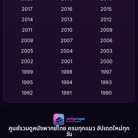
2017
2016
2015
Comedy ตลก
(436)
2014
2013
2012
Coming-of-age ชีวิตวัยรุ่น
(62)
2011
2010
2009
Crime อาชญากรรม
(513)
2008
2007
2006
2005
2004
2003
Cult Film
(4)
2002
2001
2000
Culture
(9)
1999
1998
1997
Dance เต้น
1995
1994
1993
(10)
1992
1991
1990
Detective สืบสวน
(59)
1989
1988
1986
Detective สืบสวน
(73)
1985
1983
1982
1981
1978
1974
Disaster
(13)
ศูนย์รวมดูหนังพากย์ไทย ครบทุกแนว อัปเดตใหม่ทุก
วัน
1971
1962