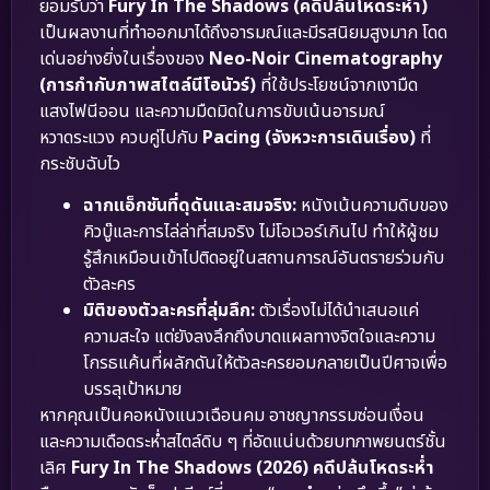
ยอมรับว่า
Fury In The Shadows (คดีปล้นโหดระห่ำ)
เป็นผลงานที่ทำออกมาได้ถึงอารมณ์และมีรสนิยมสูงมาก โดด
เด่นอย่างยิ่งในเรื่องของ
Neo-Noir Cinematography
(การกำกับภาพสไตล์นีโอนัวร์)
ที่ใช้ประโยชน์จากเงามืด
แสงไฟนีออน และความมืดมิดในการขับเน้นอารมณ์
หวาดระแวง ควบคู่ไปกับ
Pacing (จังหวะการเดินเรื่อง)
ที่
กระชับฉับไว
ฉากแอ็กชันที่ดุดันและสมจริง:
หนังเน้นความดิบของ
คิวบู๊และการไล่ล่าที่สมจริง ไม่โอเวอร์เกินไป ทำให้ผู้ชม
รู้สึกเหมือนเข้าไปติดอยู่ในสถานการณ์อันตรายร่วมกับ
ตัวละคร
มิติของตัวละครที่ลุ่มลึก:
ตัวเรื่องไม่ได้นำเสนอแค่
ความสะใจ แต่ยังลงลึกถึงบาดแผลทางจิตใจและความ
โกรธแค้นที่ผลักดันให้ตัวละครยอมกลายเป็นปีศาจเพื่อ
บรรลุเป้าหมาย
หากคุณเป็นคอหนังแนวเฉือนคม อาชญากรรมซ่อนเงื่อน
และความเดือดระห่ำสไตล์ดิบ ๆ ที่อัดแน่นด้วยบทภาพยนตร์ชั้น
เลิศ
Fury In The Shadows (2026) คดีปล้นโหดระห่ำ