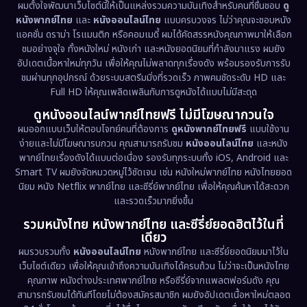
Disney+
(5)
ผมตั้งใจพัฒนาเว็บไซต์นี้ให้เป็นแหล่งรวมความบันเทิงสำหรับคนที่ชื่นชอบ
ดู
หนังพากย์ไทย
และ
หนังออนไลน์ไทย
แบบครบวงจร ไม่ว่าคุณจะชอบหนัง
Documentary สารคดี
(93)
แอคชั่น ดราม่า โรแมนติก หรือคอมเมดี้ ผมได้คัดสรรหนังคุณภาพมาให้เลือก
ชมอย่างจุใจ ทั้งหนังใหม่ หนังเก่า และหนังยอดนิยมที่กำลังมาแรง ผมยัง
อัปเดตเนื้อหาใหม่ทุกวัน เพื่อให้คุณไม่พลาดทุกเรื่องดัง พร้อมรองรับการรับ
Drama ดราม่า
(1,460)
ชมผ่านทุกอุปกรณ์ ด้วยระบบสตรีมมิ่งที่รวดเร็ว ภาพคมชัดระดับ HD และ
Full HD ให้คุณเพลิดเพลินกับการดูหนังได้แบบไม่มีสะดุด
Dystopian
(17)
ดูหนังออนไลน์พากย์ไทยฟรี ไม่มีโฆษณากวนใจ
Emotional
(61)
ผมออกแบบเว็บให้ตอบโจทย์คนที่ต้องการ
ดูหนังพากย์ไทยฟรี
แบบใช้งาน
ง่ายและไม่มีโฆษณารบกวน คุณสามารถรับชม
หนังออนไลน์ไทย
และหนัง
พากย์ไทยเรื่องดังได้แบบต่อเนื่อง รองรับทุกระบบทั้ง iOS, Android และ
Epic มหากาพย์
(218)
Smart TV ผมยังจัดหมวดหมู่ไว้ชัดเจน เช่น หนังใหม่พากย์ไทย หนังไทยยอด
นิยม หนัง Netflix พากย์ไทย และซีรี่ย์พากย์ไทย เพื่อให้คุณค้นหาได้สะดวก
Erotic
(36)
และรวดเร็วมากยิ่งขึ้น
รวมหนังไทย หนังพากย์ไทย และซีรี่ย์ยอดฮิตไว้ในที่
Family ครอบครัว
(363)
เดียว
ผมรวบรวมทั้ง
หนังออนไลน์ไทย
หนังพากย์ไทย และซีรี่ย์ยอดนิยมมาไว้ใน
Fantasy จินตนาการ
(326)
เว็บไซต์เดียว เพื่อให้คุณเข้าถึงความบันเทิงได้ครบถ้วน ไม่ว่าจะเป็นหนังไทย
คุณภาพ หนังต่างประเทศพากย์ไทย หรือซีรี่ย์จากแพลตฟอร์มดัง คุณ
Fiction
(9)
สามารถรับชมได้ทันทีโดยไม่ต้องสมัครสมาชิก ผมยังอัปเดตเนื้อหาใหม่ตลอด