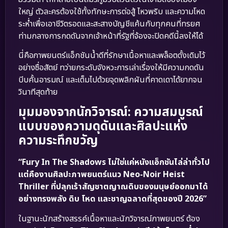
ใหญ่ ตัวละครต้องใช้ทั้งทักษะการต่อสู้ ไหวพริบ และความโหด
ระห่ำเพื่อเอาชีวิตรอดและสะสางบัญชีแค้นกับทุกคนที่ทรยศ
ท่ามกลางการกดดันจากเจ้าหน้าที่รัฐที่จ้องจะปิดคดีนี้ลงให้ได้
นี่คือภาพยนตร์แอ็กชันน้ำดีที่รักษาเนื้อหาและพล็อตดั้งเดิมไว้
อย่างซื่อสัตย์ ทว่ายกระดับจังหวะการเล่าเรื่องให้มีความกดดัน
บีบคั้นอารมณ์ และเต็มไปด้วยจุดพลิกผันที่คาดเดาได้ยากจน
วินาทีสุดท้าย
มุมมองจากนักวิจารณ์: ความสมบูรณ์
แบบของความดุดันและศิลปะแห่ง
ความระทึกขวัญ
“Fury In The Shadows ไม่ใช่แค่หนังแอ็กชันไล่ล่าทั่วไป
แต่คืองานศิลปะภาพยนตร์แนว Neo-Noir Heist
Thriller ที่ปลุกเร้าสัญชาตญาณดิบของมนุษย์ออกมาได้
อย่างทรงพลัง ดิบ โหด และชาญฉลาดที่สุดของปี 2026”
ในฐานะนักสร้างสรรค์เนื้อหาและนักวิจารณ์ภาพยนตร์ ต้อง