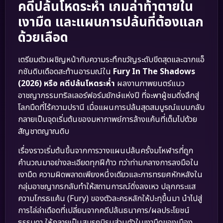
คดีปล้นโหดระห่ำ เกมล่าท้าตายใน
เงามืด และแผนการปล้นที่ต้องแลก
ด้วยเลือด
เตรียมตัวเผชิญหน้ากับความระทึกขวัญระดับขีดสุดและฉากแอ็
กชันดิบเดือดสะท้านอารมณ์ใน
Fury In The Shadows
(2026) หรือ คดีปล้นโหดระห่ำ
ผลงานภาพยนตร์แนว
อาชญากรรมทริลเลอร์ฟอร์มยักษ์แห่งปี ที่จะพาผู้ชมดิ่งลึกสู่
โลกมืดที่ไร้ความปรานี เมื่อแผนการปล้นสุดสมบูรณ์แบบกลับ
กลายเป็นจุดเริ่มต้นของมหากาพย์การล้างแค้นที่เต็มไปด้วย
สัญชาตญาณดิบ
เรื่องราวเริ่มต้นขึ้นจากการวางแผนปล้นครั้งมโหฬารที่ถูก
คำนวณมาอย่างละเอียดทุกฝีก้าว ทว่าท่ามกลางการลงมือใน
เงามืด ความผิดพลาดเพียงหนึ่งเดียวและการทรยศหักหลังใน
กลุ่มอาชญากรกลับทำให้สถานการณ์ดิ่งลงเหว ปลุกกระแส
ความโกรธแค้น (Fury) ของตัวละครหลักให้ปะทุขึ้นมา นำไปสู่
การไล่ล่าเดือดที่เปลี่ยนจากคดีปล้นธนาคาร/ผลประโยชน์
ธรรมดา ให้กลายเป็นสมรภูมิรบส่วนตัวในเงามืดของเมือง