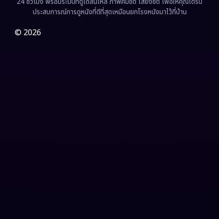
24 ชั่วโมง พร้อมระบบที่ดูได้ลื่นไหล ภาพคมชัด เสียงชัด เพื่อให้คุณได้รับ
Film
(57)
ประสบการณ์การดูหนังที่ดีที่สุดเหมือนยกโรงหนังมาไว้ที่บ้าน
Gothic
(3)
© 2026
Grief
(7)
HBO GO
(6)
HBO Max
(3)
Healing
(15)
Heist
(26)
Historical
(7)
History ประวัติศาสตร์
(54)
Holiday
(3)