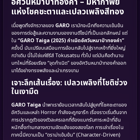
อัศวินหมาป่าทองคำ – มหากาพย์
แห่งโชคชะตาและเปลวเพลิงสีทอง
เมื่อพูดถึงจักรวาลของ
GARO
เรามักจะนึกถึงความเข้มข้น
ของการต่อสู้และความงามของงานดีไซน์ที่เป็นเอกลักษณ์ แต่
ใน
“GARO Taiga (2025) กำเนิดอัศวินหมาป่าทองคำ”
ครั้งนี้ มันเปรียบเสมือนการย้อนกลับไปสู่รากเหง้าที่ยิ่งใหญ่
กว่าเดิม นี่ไม่ใช่แค่ซีรีส์ Tokusatsu ทั่วไป แต่มันคือตำนาน
บทใหม่ที่ร้อยเรียง “จุดกำเนิด” ของอัศวินหมาป่าทองคำออก
มาได้อย่างทรงพลังและน่าเกรงขาม
เจาะลึกเส้นเรื่อง: เปลวเพลิงที่โชติช่วง
ในเงามืด
GARO Taiga
นำพาเราย้อนเวลากลับไปสู่ยุคที่โชคชะตาของ
อัศวินและเหล่า Horror กำลังจะถูกจารึก เรื่องราวเริ่มต้นจาก
การปรากฏตัวของตัวละครเอกที่ต้องแบกรับภาระหน้าที่อัน
หนักอึ้งท่ามกลางความขัดแย้งของสองโลก การเล่าเรื่องใน
ภาคนี้มีความเป็น “ดราม่าเข้มข้น” (Character-Driven)