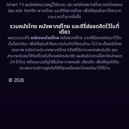
Smart TV ผมยังจัดหมวดหมู่ไว้ชัดเจน เช่น หนังใหม่พากย์ไทย หนังไทยยอด
นิยม หนัง Netflix พากย์ไทย และซีรี่ย์พากย์ไทย เพื่อให้คุณค้นหาได้สะดวก
Erotic
(36)
และรวดเร็วมากยิ่งขึ้น
รวมหนังไทย หนังพากย์ไทย และซีรี่ย์ยอดฮิตไว้ในที่
Family ครอบครัว
(375)
เดียว
ผมรวบรวมทั้ง
หนังออนไลน์ไทย
หนังพากย์ไทย และซีรี่ย์ยอดนิยมมาไว้ใน
Fantasy จินตนาการ
(338)
เว็บไซต์เดียว เพื่อให้คุณเข้าถึงความบันเทิงได้ครบถ้วน ไม่ว่าจะเป็นหนังไทย
คุณภาพ หนังต่างประเทศพากย์ไทย หรือซีรี่ย์จากแพลตฟอร์มดัง คุณ
Fiction
(9)
สามารถรับชมได้ทันทีโดยไม่ต้องสมัครสมาชิก ผมยังอัปเดตเนื้อหาใหม่ตลอด
24 ชั่วโมง พร้อมระบบที่ดูได้ลื่นไหล ภาพคมชัด เสียงชัด เพื่อให้คุณได้รับ
Film
(57)
ประสบการณ์การดูหนังที่ดีที่สุดเหมือนยกโรงหนังมาไว้ที่บ้าน
Gothic
(3)
© 2026
Grief
(7)
HBO GO
(6)
HBO Max
(3)