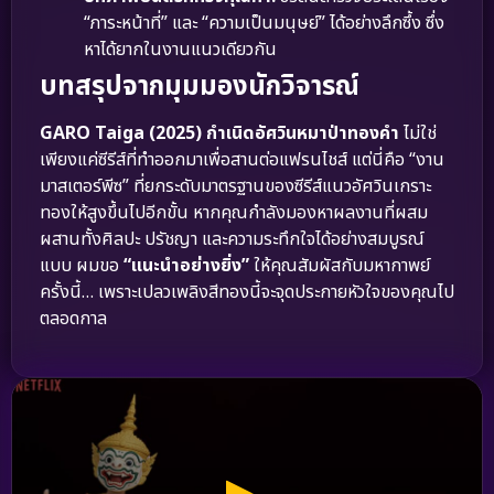
“ภาระหน้าที่” และ “ความเป็นมนุษย์” ได้อย่างลึกซึ้ง ซึ่ง
หาได้ยากในงานแนวเดียวกัน
บทสรุปจากมุมมองนักวิจารณ์
GARO Taiga (2025) กำเนิดอัศวินหมาป่าทองคำ
ไม่ใช่
เพียงแค่ซีรีส์ที่ทำออกมาเพื่อสานต่อแฟรนไชส์ แต่นี่คือ “งาน
มาสเตอร์พีซ” ที่ยกระดับมาตรฐานของซีรีส์แนวอัศวินเกราะ
ทองให้สูงขึ้นไปอีกขั้น หากคุณกำลังมองหาผลงานที่ผสม
ผสานทั้งศิลปะ ปรัชญา และความระทึกใจได้อย่างสมบูรณ์
แบบ ผมขอ
“แนะนำอย่างยิ่ง”
ให้คุณสัมผัสกับมหากาพย์
ครั้งนี้… เพราะเปลวเพลิงสีทองนี้จะจุดประกายหัวใจของคุณไป
ตลอดกาล