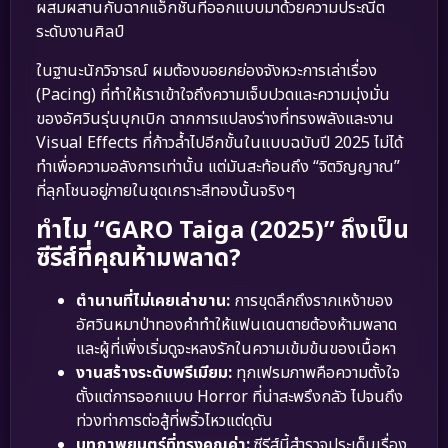
ผสมผสานกับฉากแอ็กชันที่ออกแบบมาด้วยความประณีต
ระดับงานศิลป์
ในฐานะนักวิจารณ์ ผมต้องขอยกย่องจังหวะการเล่าเรื่อง
(Pacing) ที่ทำให้เราเข้าใจถึงความเจ็บปวดและความมุ่งมั่น
ของอัศวินรุ่นบุกเบิก ฉากการแปลงร่างที่ทรงพลังและงาน
Visual Effects ที่ก้าวล้ำไปอีกขั้นในแบบฉบับปี 2025 ไม่ได้
ทำเพื่อความอลังการเท่านั้น แต่มันสะท้อนถึง “จิตวิญญาณ”
ที่ลุกโชนอยู่ภายในชุดเกราะสีทองนั้นจริงๆ
ทำไม “GARO Taiga (2025)” ถึงเป็น
ซีรีส์ที่คุณห้ามพลาด?
ตำนานที่ไม่เคยเล่าขาน:
การขุดลึกถึงรากเหง้าของ
อัศวินหมาป่าทองคำทำให้แฟนเดนตายต้องห้ามพลาด
และผู้ที่เพิ่งเริ่มดูจะหลงรักในความเข้มข้นของเนื้อหา
งานสร้างระดับพรีเมียม:
ทุกเฟรมภาพคือความตั้งใจ
ตั้งแต่การออกแบบ Horror ที่น่าสะพรึงกลัว ไปจนถึง
ท่วงท่าการต่อสู้ที่พริ้วไหวแต่ดุดัน
บทภาพยนตร์ที่ทรงคุณค่า:
ซีรีส์นี้สำรวจประเด็นเรื่อง