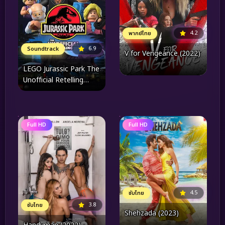
4.2
พากย์ไทย
6.9
Soundtrack
V for Vengeance (2022)
LEGO Jurassic Park The
Unofficial Retelling
(2023)
Full HD
Full HD
4.5
ซับไทย
3.8
ซับไทย
Shehzada (2023)