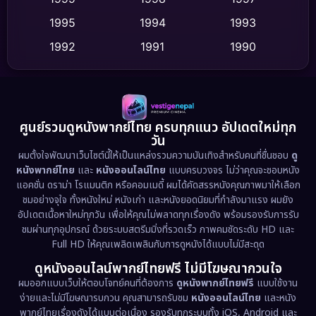
Dance เต้น
1995
1994
1993
(10)
1992
1991
1990
Detective สืบสวน
(62)
1989
1988
1986
Detective สืบสวน
(77)
1985
1983
1982
1981
1978
1974
Disaster
(13)
ศูนย์รวมดูหนังพากย์ไทย ครบทุกแนว อัปเดตใหม่ทุก
วัน
1971
1962
Disney+
(5)
ผมตั้งใจพัฒนาเว็บไซต์นี้ให้เป็นแหล่งรวมความบันเทิงสำหรับคนที่ชื่นชอบ
ดู
หนังพากย์ไทย
และ
หนังออนไลน์ไทย
แบบครบวงจร ไม่ว่าคุณจะชอบหนัง
Documentary สารคดี
(94)
แอคชั่น ดราม่า โรแมนติก หรือคอมเมดี้ ผมได้คัดสรรหนังคุณภาพมาให้เลือก
ชมอย่างจุใจ ทั้งหนังใหม่ หนังเก่า และหนังยอดนิยมที่กำลังมาแรง ผมยัง
อัปเดตเนื้อหาใหม่ทุกวัน เพื่อให้คุณไม่พลาดทุกเรื่องดัง พร้อมรองรับการรับ
Drama ดราม่า
(1,513)
ชมผ่านทุกอุปกรณ์ ด้วยระบบสตรีมมิ่งที่รวดเร็ว ภาพคมชัดระดับ HD และ
Full HD ให้คุณเพลิดเพลินกับการดูหนังได้แบบไม่มีสะดุด
Dystopian
(17)
ดูหนังออนไลน์พากย์ไทยฟรี ไม่มีโฆษณากวนใจ
Emotional
(61)
ผมออกแบบเว็บให้ตอบโจทย์คนที่ต้องการ
ดูหนังพากย์ไทยฟรี
แบบใช้งาน
ง่ายและไม่มีโฆษณารบกวน คุณสามารถรับชม
หนังออนไลน์ไทย
และหนัง
พากย์ไทยเรื่องดังได้แบบต่อเนื่อง รองรับทุกระบบทั้ง iOS, Android และ
Epic มหากาพย์
(227)