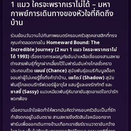
1 แมว ใครจะพรากเราไม่ได้ – มหา
กาพย์การเดินทางของหัวใจที่คิดถึง
บ้าน
ร่วมย้อนวันวานไปกับภาพยนตร์ครอบครัวสุดคลาสสิกที่ทรง
คุณค่าตลอดกาลใน
Homeward Bound: The
Incredible Journey (2 หมา 1 แมว ใครจะพรากเราไม่
ได้ 1993)
เรื่องราวการผจญภัยอันน่าเหลือเชื่อของสามสหาย
ต่างสายพันธุ์ที่ถูกฝากเลี้ยงไว้ในฟาร์มอันห่างไกลชั่วคราว
ประกอบด้วย
แชนซ์ (Chance)
สุนัขพันธุ์อเมริกันบูลด็อก
จอมซ่าผู้ไม่เคยรู้ซึ้งถึงคำว่าบ้าน,
แชโดว์ (Shadow)
สุนัข
พันธุ์โกลเดนรีทรีฟเวอร์ผู้อาวุโส แสนรู้และจงรักภักดี และ
ซาสซี่ (Sassy)
แมวเหมียวพันธุ์หิมาลายันสุดเอาแต่ใจทว่ารัก
พวกพ้อง
เมื่อความเข้าใจผิดทำให้พวกมันคิดว่าครอบครัวอันเป็นที่รัก
กำลังตกอยู่ในอันตราย สามสหายจึงตัดสินใจหนีออกจาก
ฟาร์มเพื่อออกเดินทางข้ามเทือกเขาเซียร์ราเนวาดาอันกว้าง