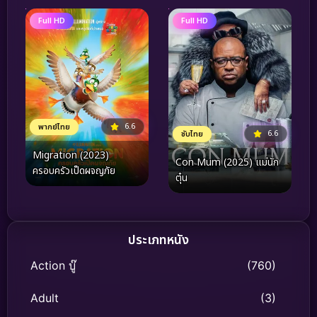
Full HD
Full HD
6.6
พากย์ไทย
6.6
ซับไทย
Migration (2023)
Con Mum (2025) แม่นัก
ครอบครัวเป็ดผจญภัย
ตุ๋น
ประเภทหนัง
Action บู๊
(760)
Adult
(3)