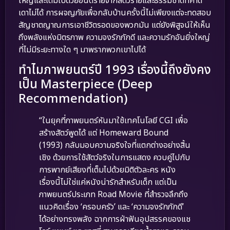
ใหญ่และเต็มไปด้วยอันตรายจากสัตว์ร้ายและธรรมชาติที่คาด
เดาไม่ได้ การผจญภัยเพื่อกลับบ้านครั้งนี้ไม่เพียงแต่จะทดสอบ
สัญชาตญาณการเอาชีวิตรอดของพวกมัน แต่ยังพิสูจน์ให้เห็น
ถึงพลังแห่งมิตรภาพ ความจงรักภักดี และความรักอันยิ่งใหญ่
ที่ไม่มีระยะทางใด ๆ มาพรากพวกเขาไปได้
ทำไมภาพยนตร์ปี 1993 เรื่องนี้ถึงยังคง
เป็น Masterpiece (Deep
Recommendation)
“ในยุคที่ภาพยนตร์หันมาใช้เทคโนโลยี CGI เพื่อ
สร้างสัตว์พูดได้ แต่ Homeward Bound
(1993) กลับมอบความจริงใจที่แตกต่างอย่างสิ้น
เชิง ด้วยการใช้สัตว์จริงในการแสดง ควบคู่ไปกับ
การพากย์เสียงที่เต็มไปด้วยมิติตัวละคร หนัง
เรื่องนี้ไม่ใช่แค่หนังน่ารักสำหรับเด็ก แต่เป็น
ภาพยนตร์ประเภท Road Movie ที่สำรวจลึกถึง
แนวคิดเรื่อง ‘ครอบครัว’ และ ‘ความจงรักภักดี’
ได้อย่างทรงพลัง ฉากการฝ่าฟันอุปสรรคของแช