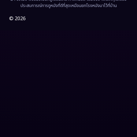
Film
(57)
ประสบการณ์การดูหนังที่ดีที่สุดเหมือนยกโรงหนังมาไว้ที่บ้าน
Gothic
(3)
© 2026
Grief
(7)
HBO GO
(6)
HBO Max
(3)
Healing
(15)
Heist
(26)
Historical
(7)
History ประวัติศาสตร์
(54)
Holiday
(3)