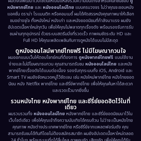
ผมตั้งใจพัฒนาเว็บไซต์นี้ให้เป็นแหล่งรวมความบันเทิงสำหรับคนที่ชื่นชอบ
ดู
หนังพากย์ไทย
และ
หนังออนไลน์ไทย
แบบครบวงจร ไม่ว่าคุณจะชอบหนัง
Documentary สารคดี
(93)
แอคชั่น ดราม่า โรแมนติก หรือคอมเมดี้ ผมได้คัดสรรหนังคุณภาพมาให้เลือก
ชมอย่างจุใจ ทั้งหนังใหม่ หนังเก่า และหนังยอดนิยมที่กำลังมาแรง ผมยัง
อัปเดตเนื้อหาใหม่ทุกวัน เพื่อให้คุณไม่พลาดทุกเรื่องดัง พร้อมรองรับการรับ
Drama ดราม่า
(1,486)
ชมผ่านทุกอุปกรณ์ ด้วยระบบสตรีมมิ่งที่รวดเร็ว ภาพคมชัดระดับ HD และ
Full HD ให้คุณเพลิดเพลินกับการดูหนังได้แบบไม่มีสะดุด
Dystopian
(17)
ดูหนังออนไลน์พากย์ไทยฟรี ไม่มีโฆษณากวนใจ
Emotional
(61)
ผมออกแบบเว็บให้ตอบโจทย์คนที่ต้องการ
ดูหนังพากย์ไทยฟรี
แบบใช้งาน
ง่ายและไม่มีโฆษณารบกวน คุณสามารถรับชม
หนังออนไลน์ไทย
และหนัง
พากย์ไทยเรื่องดังได้แบบต่อเนื่อง รองรับทุกระบบทั้ง iOS, Android และ
Epic มหากาพย์
(221)
Smart TV ผมยังจัดหมวดหมู่ไว้ชัดเจน เช่น หนังใหม่พากย์ไทย หนังไทยยอด
นิยม หนัง Netflix พากย์ไทย และซีรี่ย์พากย์ไทย เพื่อให้คุณค้นหาได้สะดวก
Erotic
(36)
และรวดเร็วมากยิ่งขึ้น
รวมหนังไทย หนังพากย์ไทย และซีรี่ย์ยอดฮิตไว้ในที่
Family ครอบครัว
(369)
เดียว
ผมรวบรวมทั้ง
หนังออนไลน์ไทย
หนังพากย์ไทย และซีรี่ย์ยอดนิยมมาไว้ใน
Fantasy จินตนาการ
(331)
เว็บไซต์เดียว เพื่อให้คุณเข้าถึงความบันเทิงได้ครบถ้วน ไม่ว่าจะเป็นหนังไทย
คุณภาพ หนังต่างประเทศพากย์ไทย หรือซีรี่ย์จากแพลตฟอร์มดัง คุณ
Fiction
(9)
สามารถรับชมได้ทันทีโดยไม่ต้องสมัครสมาชิก ผมยังอัปเดตเนื้อหาใหม่ตลอด
24 ชั่วโมง พร้อมระบบที่ดูได้ลื่นไหล ภาพคมชัด เสียงชัด เพื่อให้คุณได้รับ