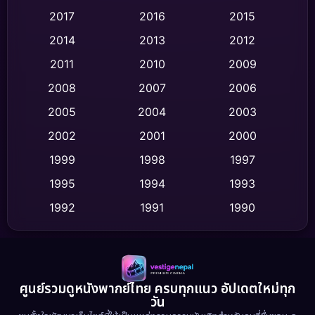
2017
2016
2015
Comedy ตลก
(446)
2014
2013
2012
Coming-of-age ชีวิตวัยรุ่น
(62)
2011
2010
2009
Crime อาชญากรรม
(520)
2008
2007
2006
2005
2004
2003
Cult Film
(4)
2002
2001
2000
Culture
(9)
1999
1998
1997
Dance เต้น
1995
1994
1993
(10)
1992
1991
1990
Detective สืบสวน
(75)
1989
1988
1986
Detective สืบสวน
(60)
1985
1983
1982
1981
1978
1974
Disaster
(13)
ศูนย์รวมดูหนังพากย์ไทย ครบทุกแนว อัปเดตใหม่ทุก
วัน
1971
1962
Disney+
(5)