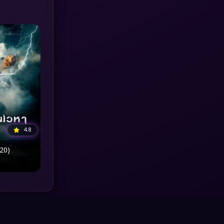
MONOMAX
(1)
Monster
(25)
Movie Collection
(3)
Musical เพลง
(64)
Mystery ลึกลับ
(371)
4.8
nature
(4)
020)
Parody
(3)
Period ย้อนยุค
(95)
Political การเมือง
(20)