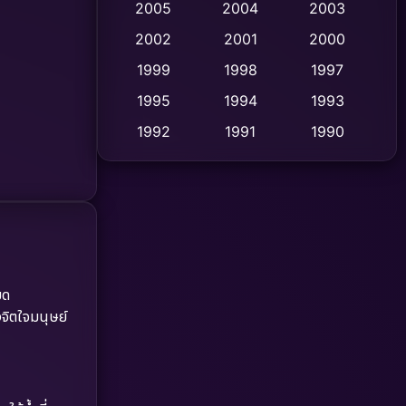
2005
2004
2003
Cult Film
2002
2001
2000
(4)
1999
1998
1997
Culture
(9)
1995
1994
1993
Dance เต้น
(10)
1992
1991
1990
1989
1988
1986
Detective สืบสวน
(59)
1985
1983
1982
Detective สืบสวน
(73)
1981
1978
1974
Disaster
(13)
1971
1962
Disney+
(5)
ยด
งจิตใจมนุษย์
Documentary สารคดี
(93)
Drama ดราม่า
(1,460)