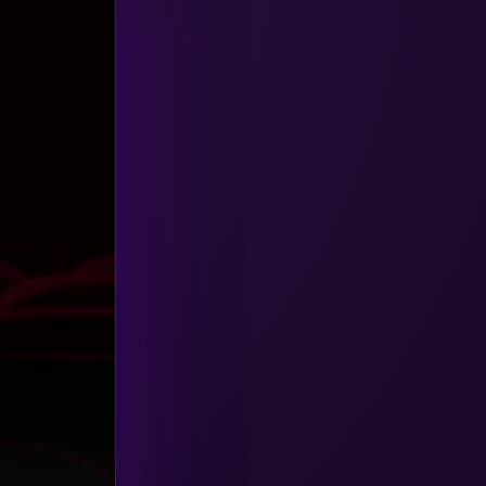
HBO GO
(6)
HBO Max
(3)
Healing
(15)
Heist
(26)
Historical
(7)
History ประวัติศาสตร์
(54)
Holiday
(3)
Horror สยองขวัญ
(385)
Human
(49)
Inspirational แรงบันดาลใจ
(157)