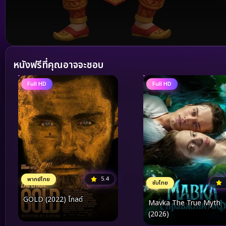
Volume
90%
หนังฟรีที่คุณอาจจะชอบ
Full HD
Full HD
5.4
พากย์ไทย
ซับไทย
GOLD (2022) โกลด์
Mavka The True Myth
(2026)