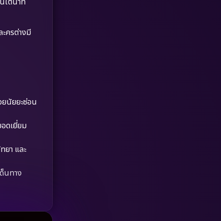
ใต้น้ำที่
Dystopian
(17)
Emotional
(61)
ละครต่างมี
Epic มหากาพย์
(218)
Erotic
(36)
Family ครอบครัว
(363)
วยนัยยะซ่อน
Fantasy จินตนาการ
(326)
ยอดเยี่ยม
Fiction
(9)
ิทยา และ
Film
(57)
เด็นทาง
Gothic
(3)
Grief
(7)