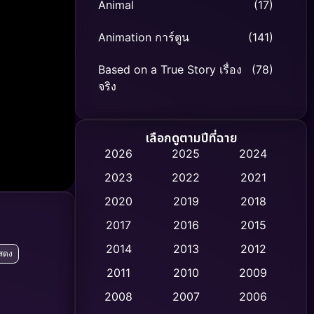
Animal
(17)
Animation การ์ตูน
(141)
Based on a True Story เรื่อง
(78)
จริง
Based on Novel
(8)
เลือกดูตามปีที่ฉาย
Biography ชีวิตจริง
(74)
2026
2025
2024
2023
2022
2021
Black Comedy
(306)
2020
2019
2018
Classic หนังคลาสสิก
(47)
2017
2016
2015
Comedy ตลก
(436)
2014
2013
2012
สดง
2011
2010
2009
Coming-of-age ชีวิตวัยรุ่น
(62)
2008
2007
2006
Crime อาชญากรรม
(513)