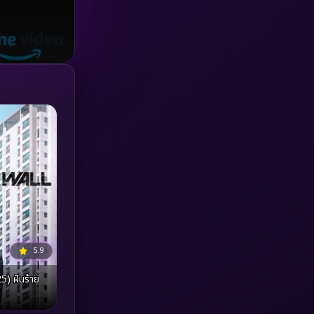
Investigation
(33)
iQIYI
(18)
Kids
(16)
LGBTQ
(5)
Love
(25)
Martial
(6)
Martial Arts
(36)
marvel
(2)
5.9
5) ฝันร้าย
Melodrama
(6)
Military
(7)