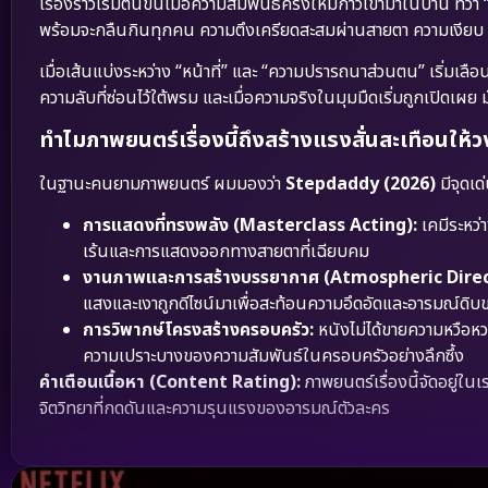
เรื่องราวเริ่มต้นขึ้นเมื่อความสัมพันธ์ครั้งใหม่ก้าวเข้ามาในบ้าน ทว
พร้อมจะกลืนกินทุกคน ความตึงเครียดสะสมผ่านสายตา ความเงีย
เมื่อเส้นแบ่งระหว่าง “หน้าที่” และ “ความปรารถนาส่วนตน” เริ่มเล
ความลับที่ซ่อนไว้ใต้พรม และเมื่อความจริงในมุมมืดเริ่มถูกเปิดเผย 
ทำไมภาพยนตร์เรื่องนี้ถึงสร้างแรงสั่นสะเทือนให้
ในฐานะคนยามภาพยนตร์ ผมมองว่า
Stepdaddy (2026)
มีจุดเด
การแสดงที่ทรงพลัง (Masterclass Acting):
เคมีระหว่
เร้นและการแสดงออกทางสายตาที่เฉียบคม
งานภาพและการสร้างบรรยากาศ (Atmospheric Direc
แสงและเงาถูกดีไซน์มาเพื่อสะท้อนความอึดอัดและอารมณ์ดิบ
การวิพากษ์โครงสร้างครอบครัว:
หนังไม่ได้ขายความหวือหว
ความเปราะบางของความสัมพันธ์ในครอบครัวอย่างลึกซึ้ง
คำเตือนเนื้อหา (Content Rating):
ภาพยนตร์เรื่องนี้จัดอยู่ใน
จิตวิทยาที่กดดันและความรุนแรงของอารมณ์ตัวละคร