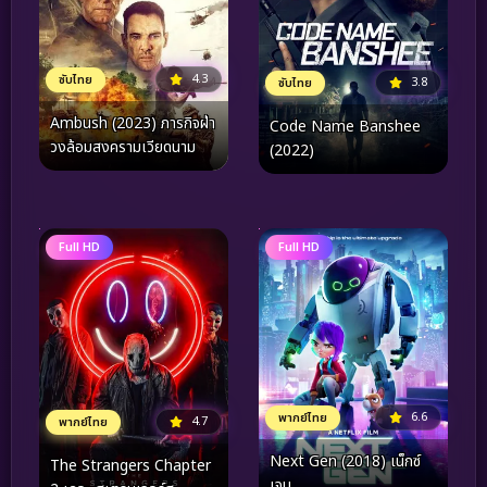
4.3
ซับไทย
3.8
ซับไทย
Ambush (2023) ภารกิจฝ่า
Code Name Banshee
วงล้อมสงครามเวียดนาม
(2022)
Full HD
Full HD
6.6
พากย์ไทย
4.7
พากย์ไทย
Next Gen (2018) เน็กซ์
The Strangers Chapter
เจน