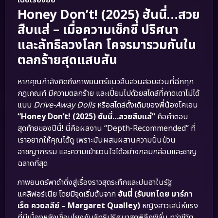
เนื้อเรื่องย่อ
Honey Don’t! (2025) ฮันนี่…สวย
สืบแส่ – เมื่อความเซ็กซี่ ปริศนา
และลัทธิลวงโลก โคจรมารวมกันใน
ตลกร้ายสุดแสบสัน
หากคุณกำลังคิดถึงภาพยนตร์แนวสืบสวนสอบสวนที่ฉีกทุก
กฎเกณฑ์ มีความตลกร้าย และเปี่ยมไปด้วยสไตล์ที่คาดเดาไม่ได้
แบบ
Drive-Away Dolls
หรือสไตล์ดั้งเดิมของพี่น้องโคเอน
“Honey Don’t! (2025) ฮันนี่…สวยสืบแส่”
คือคำตอบ
สุดท้ายของปีนี้! นี่คือผลงาน “Depth-Recommended” ที่
เราอยากให้คุณได้ดู เพราะมันผสมผสานความปั่นป่วน
อาชญากรรม และความเย้ายวนใจได้อย่างกลมกล่อมและชาญ
ฉลาดที่สุด
ภาพยนตร์พาดำดิ่งสู่เรื่องราวสุดระทึกและปนฮาในรัฐ
แคลิฟอร์เนีย โดยมีจุดเริ่มต้นจาก
ฮันนี่ (รับบทโดย มาร์กา
เร็ต ควอลลีย์ – Margaret Qualley)
หญิงสาวเสน่ห์แรง
ที่มีเบื้องหลังเชื่อมโยงกับลัทธิปริศนาสุดพิลึกพิลั่น ทว่าชีวิต