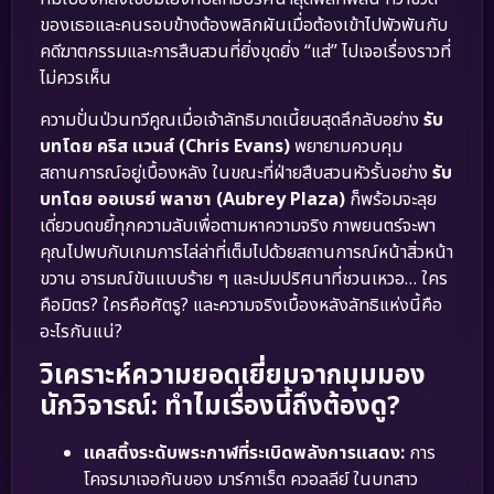
ของเธอและคนรอบข้างต้องพลิกผันเมื่อต้องเข้าไปพัวพันกับ
คดีฆาตกรรมและการสืบสวนที่ยิ่งขุดยิ่ง “แส่” ไปเจอเรื่องราวที่
ไม่ควรเห็น
ความปั่นป่วนทวีคูณเมื่อเจ้าลัทธิมาดเนี้ยบสุดลึกลับอย่าง
รับ
บทโดย คริส แวนส์ (Chris Evans)
พยายามควบคุม
สถานการณ์อยู่เบื้องหลัง ในขณะที่ฝ่ายสืบสวนหัวรั้นอย่าง
รับ
บทโดย ออเบรย์ พลาซา (Aubrey Plaza)
ก็พร้อมจะลุย
เดี่ยวบดขยี้ทุกความลับเพื่อตามหาความจริง ภาพยนตร์จะพา
คุณไปพบกับเกมการไล่ล่าที่เต็มไปด้วยสถานการณ์หน้าสิ่วหน้า
ขวาน อารมณ์ขันแบบร้าย ๆ และปมปริศนาที่ชวนเหวอ… ใคร
คือมิตร? ใครคือศัตรู? และความจริงเบื้องหลังลัทธิแห่งนี้คือ
อะไรกันแน่?
วิเคราะห์ความยอดเยี่ยมจากมุมมอง
นักวิจารณ์: ทำไมเรื่องนี้ถึงต้องดู?
แคสติ้งระดับพระกาฬที่ระเบิดพลังการแสดง:
การ
โคจรมาเจอกันของ มาร์กาเร็ต ควอลลีย์ ในบทสาว