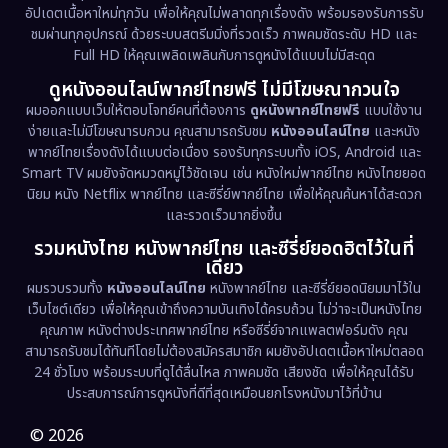
อัปเดตเนื้อหาใหม่ทุกวัน เพื่อให้คุณไม่พลาดทุกเรื่องดัง พร้อมรองรับการรับ
Drama ดราม่า
(1,486)
ชมผ่านทุกอุปกรณ์ ด้วยระบบสตรีมมิ่งที่รวดเร็ว ภาพคมชัดระดับ HD และ
Full HD ให้คุณเพลิดเพลินกับการดูหนังได้แบบไม่มีสะดุด
Dystopian
(17)
ดูหนังออนไลน์พากย์ไทยฟรี ไม่มีโฆษณากวนใจ
Emotional
(61)
ผมออกแบบเว็บให้ตอบโจทย์คนที่ต้องการ
ดูหนังพากย์ไทยฟรี
แบบใช้งาน
ง่ายและไม่มีโฆษณารบกวน คุณสามารถรับชม
หนังออนไลน์ไทย
และหนัง
พากย์ไทยเรื่องดังได้แบบต่อเนื่อง รองรับทุกระบบทั้ง iOS, Android และ
Epic มหากาพย์
(221)
Smart TV ผมยังจัดหมวดหมู่ไว้ชัดเจน เช่น หนังใหม่พากย์ไทย หนังไทยยอด
นิยม หนัง Netflix พากย์ไทย และซีรี่ย์พากย์ไทย เพื่อให้คุณค้นหาได้สะดวก
Erotic
(36)
และรวดเร็วมากยิ่งขึ้น
รวมหนังไทย หนังพากย์ไทย และซีรี่ย์ยอดฮิตไว้ในที่
Family ครอบครัว
(369)
เดียว
ผมรวบรวมทั้ง
หนังออนไลน์ไทย
หนังพากย์ไทย และซีรี่ย์ยอดนิยมมาไว้ใน
Fantasy จินตนาการ
(331)
เว็บไซต์เดียว เพื่อให้คุณเข้าถึงความบันเทิงได้ครบถ้วน ไม่ว่าจะเป็นหนังไทย
คุณภาพ หนังต่างประเทศพากย์ไทย หรือซีรี่ย์จากแพลตฟอร์มดัง คุณ
Fiction
(9)
สามารถรับชมได้ทันทีโดยไม่ต้องสมัครสมาชิก ผมยังอัปเดตเนื้อหาใหม่ตลอด
24 ชั่วโมง พร้อมระบบที่ดูได้ลื่นไหล ภาพคมชัด เสียงชัด เพื่อให้คุณได้รับ
Film
(57)
ประสบการณ์การดูหนังที่ดีที่สุดเหมือนยกโรงหนังมาไว้ที่บ้าน
Gothic
(3)
© 2026