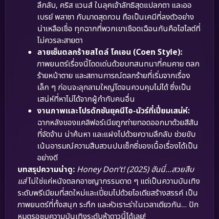
ลึกลับ, คริส แวนส์ ในลุคเจ้าลัทธิสุดแปลกตา และออ
เบรย์ พลาซา กับมาดสุดกวน ถือเป็นเคมีที่ลงตัวอย่าง
น่าเหลือเชื่อ ทุกฉากที่พวกเขาเชือดเฉือนกันคือไฮไลต์ที่
ไม่ควรละสายตา
ลายเซ็นตลกร้ายสไตล์ โคเอน (Coen Style):
ภาพยนตร์เรื่องนี้โดดเด่นด้วยบทสนทนาที่คมคาย ตลก
ร้ายหน้าตาย และสถานการณ์ตลกร้ายที่เริ่มจากเรื่อง
เล็ก ๆ ก่อนจะลุกลามใหญ่โตจนควบคุมไม่ได้ ซึ่งเป็น
เสน่ห์ที่หาไม่ได้จากผู้กำกับคนอื่น
งานภาพและโปรดักชันยุคนีโอ-นัวร์ที่เปี่ยมเสน่ห์:
ฉากหลังของแคลิฟอร์เนียถูกถ่ายทอดออกมาด้วยสีสัน
ที่จัดจ้าน น่าค้นหา และแฝงไปด้วยความลึกลับ ช่วยขับ
เน้นอารมณ์ความสืบสวนปนเซ็กซี่ของเนื้อเรื่องได้เป็น
อย่างดี
บทสรุปความน่าดู:
Honey Don’t! (2025) ฮันนี่…สวยสืบ
แส่
ไม่ใช่แค่หนังตลกอาชญากรรมดาด ๆ แต่เป็นความบันเทิง
ระดับพรีเมียมที่สดใหม่และเปี่ยมไปด้วยไอเดียสร้างสรรค์ เป็น
ภาพยนตร์ที่ทั้งสนุก ระทึก และหัวเราะร่าในเวลาเดียวกัน… ปัก
หมุดรอชมความบันเทิงระดับห้าดาวนี้ได้เลย!