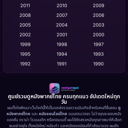
Coming-of-age ชีวิตวัยรุ่น
(62)
2011
2010
2009
Crime อาชญากรรม
(520)
2008
2007
2006
2005
2004
2003
Cult Film
(4)
2002
2001
2000
Culture
(9)
1999
1998
1997
Dance เต้น
1995
1994
1993
(10)
1992
1991
1990
Detective สืบสวน
(75)
1989
1988
1986
Detective สืบสวน
(60)
1985
1983
1982
1981
1978
1974
Disaster
(13)
ศูนย์รวมดูหนังพากย์ไทย ครบทุกแนว อัปเดตใหม่ทุก
วัน
1971
1962
Disney+
(5)
ผมตั้งใจพัฒนาเว็บไซต์นี้ให้เป็นแหล่งรวมความบันเทิงสำหรับคนที่ชื่นชอบ
ดู
หนังพากย์ไทย
และ
หนังออนไลน์ไทย
แบบครบวงจร ไม่ว่าคุณจะชอบหนัง
Documentary สารคดี
(93)
แอคชั่น ดราม่า โรแมนติก หรือคอมเมดี้ ผมได้คัดสรรหนังคุณภาพมาให้เลือก
ชมอย่างจุใจ ทั้งหนังใหม่ หนังเก่า และหนังยอดนิยมที่กำลังมาแรง ผมยัง