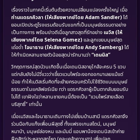
เรื่องราวในภาคนี้เริ่มต้นด้วยความเปลี่ยนแปลงครั้งใหญ่ เมื่อ
ท่านแดรกคิวลา (ให้เสียงพากย์โดย Adam Sandler)
ได้
ยอมเปิดประตูโรงแรมต้อนรับแขกที่เป็นมนุษย์ธรรมดาอย่าง
เป็นทางการ พร้อมข่าวดีเมื่อลูกสาวสุดที่รักอย่าง
เมวิส (ให้
เสียงพากย์โดย Selena Gomez)
และลูกเขยมนุษย์สุด
เด๋อด๋า
โจนาธาน (ให้เสียงพากย์โดย Andy Samberg)
ได้
ให้กำเนิดหลานชายตัวน้อยสุดน่ารักนามว่า
“เดนนิส”
วิกฤตการณ์สุดป่วนเกิดขึ้นเมื่อเดนนิสอายุใกล้จะครบ 5 ขวบ
แต่กลับยังไม่มีวี่แววว่าเขี้ยวแวมไพร์จะงอกออกมาเลยแม้แต่
น้อย ทำให้เมวิสเริ่มคิดที่จะย้ายครอบครัวไปใช้ชีวิตแบบมนุษย์
ธรรมดาในแคลิฟอร์เนีย ทว่า แดรกคิวลาผู้เป็นตากลับยอมรับ
ไม่ได้ เขาฝังใจว่าหลานชายคนนี้ต้องเป็น “แวมไพร์สายเลือด
บริสุทธิ์” เท่านั้น
เมื่อเมวิสและโจนาธานเดินทางไปเยี่ยมบ้านสามี แดรกคิวลาจึง
ร่วมมือกับแก๊งเพื่อนผีสุดซี้ ทั้งแฟรงเกนสไตน์, มนุษย์
หมาป่า, มนุษย์ล่องหน และมัมมี่ แอบพาน้องเดนนิสเข้าค่าย
ฝึกสัตว์ประหลาดสุดโหด (คละเคล้าความฮา) เพื่อปลุก