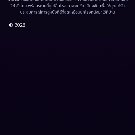
24 ชั่วโมง พร้อมระบบที่ดูได้ลื่นไหล ภาพคมชัด เสียงชัด เพื่อให้คุณได้รับ
Film
(57)
ประสบการณ์การดูหนังที่ดีที่สุดเหมือนยกโรงหนังมาไว้ที่บ้าน
Gothic
(3)
© 2026
Grief
(7)
HBO GO
(6)
HBO Max
(3)
Healing
(15)
Heist
(26)
Historical
(7)
History ประวัติศาสตร์
(54)
Holiday
(3)