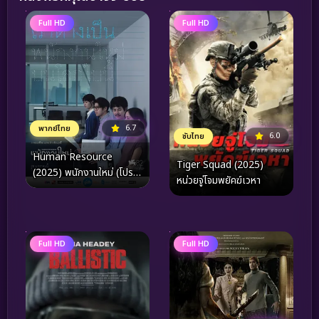
Full HD
Full HD
6.7
พากย์ไทย
6.0
ซับไทย
Human Resource
Tiger Squad (2025)
(2025) พนักงานใหม่ (โปรด
หน่วยจู่โจมพยัคฆ์เวหา
รับไว้พิจารณา)
Full HD
Full HD