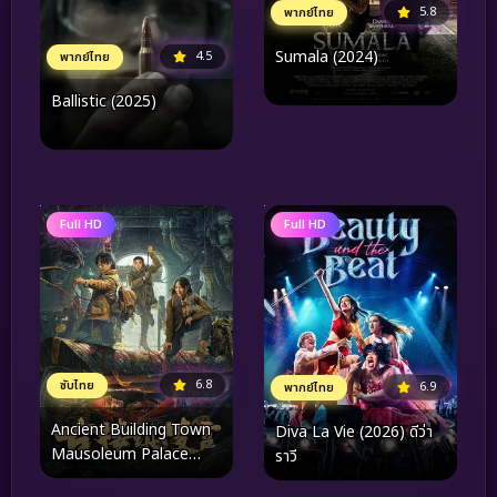
5.8
พากย์ไทย
Sumala (2024)
4.5
พากย์ไทย
Ballistic (2025)
Full HD
Full HD
6.8
ซับไทย
6.9
พากย์ไทย
Ancient Building Town
Diva La Vie​ (2026) ดีว่า
Mausoleum Palace
ราวี
(2024) สุสานเมืองกู่โหลว