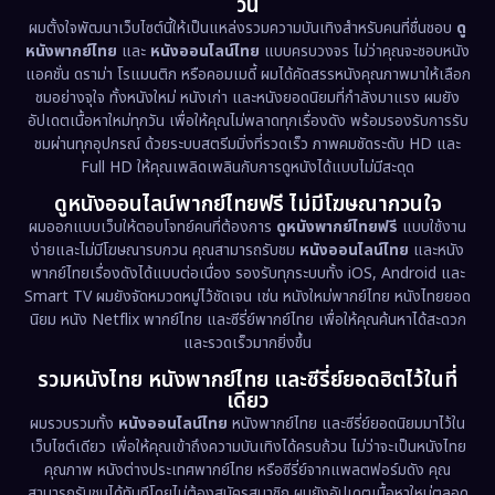
วัน
1971
1962
Disney+
(5)
ผมตั้งใจพัฒนาเว็บไซต์นี้ให้เป็นแหล่งรวมความบันเทิงสำหรับคนที่ชื่นชอบ
ดู
หนังพากย์ไทย
และ
หนังออนไลน์ไทย
แบบครบวงจร ไม่ว่าคุณจะชอบหนัง
Documentary สารคดี
(93)
แอคชั่น ดราม่า โรแมนติก หรือคอมเมดี้ ผมได้คัดสรรหนังคุณภาพมาให้เลือก
ชมอย่างจุใจ ทั้งหนังใหม่ หนังเก่า และหนังยอดนิยมที่กำลังมาแรง ผมยัง
อัปเดตเนื้อหาใหม่ทุกวัน เพื่อให้คุณไม่พลาดทุกเรื่องดัง พร้อมรองรับการรับ
Drama ดราม่า
(1,476)
ชมผ่านทุกอุปกรณ์ ด้วยระบบสตรีมมิ่งที่รวดเร็ว ภาพคมชัดระดับ HD และ
Full HD ให้คุณเพลิดเพลินกับการดูหนังได้แบบไม่มีสะดุด
Dystopian
(17)
ดูหนังออนไลน์พากย์ไทยฟรี ไม่มีโฆษณากวนใจ
Emotional
(61)
ผมออกแบบเว็บให้ตอบโจทย์คนที่ต้องการ
ดูหนังพากย์ไทยฟรี
แบบใช้งาน
ง่ายและไม่มีโฆษณารบกวน คุณสามารถรับชม
หนังออนไลน์ไทย
และหนัง
พากย์ไทยเรื่องดังได้แบบต่อเนื่อง รองรับทุกระบบทั้ง iOS, Android และ
Epic มหากาพย์
(219)
Smart TV ผมยังจัดหมวดหมู่ไว้ชัดเจน เช่น หนังใหม่พากย์ไทย หนังไทยยอด
นิยม หนัง Netflix พากย์ไทย และซีรี่ย์พากย์ไทย เพื่อให้คุณค้นหาได้สะดวก
Erotic
(36)
และรวดเร็วมากยิ่งขึ้น
รวมหนังไทย หนังพากย์ไทย และซีรี่ย์ยอดฮิตไว้ในที่
Family ครอบครัว
(366)
เดียว
ผมรวบรวมทั้ง
หนังออนไลน์ไทย
หนังพากย์ไทย และซีรี่ย์ยอดนิยมมาไว้ใน
Fantasy จินตนาการ
(327)
เว็บไซต์เดียว เพื่อให้คุณเข้าถึงความบันเทิงได้ครบถ้วน ไม่ว่าจะเป็นหนังไทย
คุณภาพ หนังต่างประเทศพากย์ไทย หรือซีรี่ย์จากแพลตฟอร์มดัง คุณ
Fiction
(9)
สามารถรับชมได้ทันทีโดยไม่ต้องสมัครสมาชิก ผมยังอัปเดตเนื้อหาใหม่ตลอด