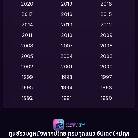
Classic หนังคลาสสิก
(47)
2020
2019
2018
2017
2016
2015
Comedy ตลก
(444)
2014
2013
2012
Coming-of-age ชีวิตวัยรุ่น
(62)
2011
2010
2009
Crime อาชญากรรม
(519)
2008
2007
2006
2005
2004
2003
Cult Film
(4)
2002
2001
2000
Culture
(9)
1999
1998
1997
Dance เต้น
1995
1994
1993
(10)
1992
1991
1990
Detective สืบสวน
(60)
1989
1988
1986
Detective สืบสวน
(75)
1985
1983
1982
1981
1978
1974
Disaster
(13)
ศูนย์รวมดูหนังพากย์ไทย ครบทุกแนว อัปเดตใหม่ทุก