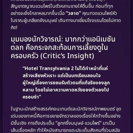
สัญชาตญาณแวมไพร์ในตัวหลานชายให้ตื่นขึ้น ก่อนที่ทุก
อย่างจะยิ่งโกลาหลมากขึ้นเมื่อ
“วลาด”
คุณทวดแวมไพร์หัว
โบราณผู้เกลียดชังมนุษย์ เดินทางมาเยี่ยมโรงแรมโดยไม่คาด
คิด!
มุมมองนักวิจารณ์: มากกว่าแอนิเมชัน
ตลก คือกระจกสะท้อนการเลี้ยงดูใน
ครอบครัว (Critic’s Insight)
“Hotel Transylvania 2 ไม่ได้ทำหน้าที่แค่
สร้างเสียงหัวเราะ แต่เป็นบทเรียนสอนใจ
ผู้ใหญ่เรื่องการยอมรับตัวตนที่แท้จริงของลูก
หลาน โดยไม่เอาความคาดหวังของตัวเองไป
ครอบงำ”
ในฐานะนักสร้างสรรค์คอนเทนต์และนักวิจารณ์ภาพยนตร์ จุด
เด่นของภาคนี้คือการขยายจักรวาลของเรื่องให้กว้างขึ้นอย่าง
มีชั้นเชิง การดึงประเด็น “ลูกครึ่งมนุษย์-แวมไพร์” มาเป็น
เส้นเรื่องหลัก ทำให้หนังสามารถแตะประเด็นสังคมที่ร่วมสมัย