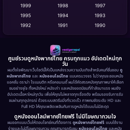
Culture
(9)
1999
1998
1997
Dance เต้น
1995
1994
1993
(10)
1992
1991
1990
Detective สืบสวน
(62)
1989
1988
1986
Detective สืบสวน
(77)
1985
1983
1982
1981
1978
1974
Disaster
(13)
ศูนย์รวมดูหนังพากย์ไทย ครบทุกแนว อัปเดตใหม่ทุก
วัน
1971
1962
Disney+
(5)
ผมตั้งใจพัฒนาเว็บไซต์นี้ให้เป็นแหล่งรวมความบันเทิงสำหรับคนที่ชื่นชอบ
ดู
หนังพากย์ไทย
และ
หนังออนไลน์ไทย
แบบครบวงจร ไม่ว่าคุณจะชอบหนัง
Documentary สารคดี
(94)
แอคชั่น ดราม่า โรแมนติก หรือคอมเมดี้ ผมได้คัดสรรหนังคุณภาพมาให้เลือก
ชมอย่างจุใจ ทั้งหนังใหม่ หนังเก่า และหนังยอดนิยมที่กำลังมาแรง ผมยัง
อัปเดตเนื้อหาใหม่ทุกวัน เพื่อให้คุณไม่พลาดทุกเรื่องดัง พร้อมรองรับการรับ
Drama ดราม่า
(1,513)
ชมผ่านทุกอุปกรณ์ ด้วยระบบสตรีมมิ่งที่รวดเร็ว ภาพคมชัดระดับ HD และ
Full HD ให้คุณเพลิดเพลินกับการดูหนังได้แบบไม่มีสะดุด
Dystopian
(17)
ดูหนังออนไลน์พากย์ไทยฟรี ไม่มีโฆษณากวนใจ
Emotional
(61)
ผมออกแบบเว็บให้ตอบโจทย์คนที่ต้องการ
ดูหนังพากย์ไทยฟรี
แบบใช้งาน
ง่ายและไม่มีโฆษณารบกวน คุณสามารถรับชม
หนังออนไลน์ไทย
และหนัง