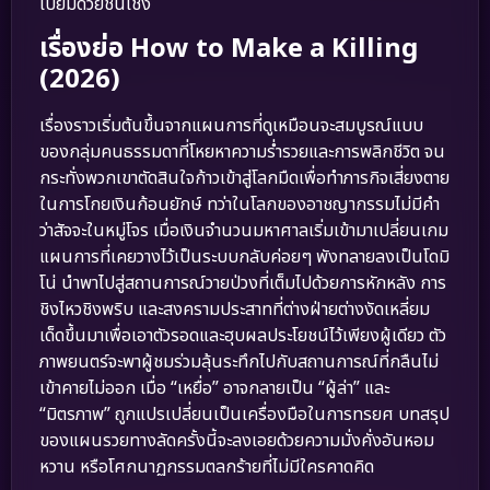
เปี่ยมด้วยชั้นเชิง
เรื่องย่อ How to Make a Killing
(2026)
เรื่องราวเริ่มต้นขึ้นจากแผนการที่ดูเหมือนจะสมบูรณ์แบบ
ของกลุ่มคนธรรมดาที่โหยหาความร่ำรวยและการพลิกชีวิต จน
กระทั่งพวกเขาตัดสินใจก้าวเข้าสู่โลกมืดเพื่อทำภารกิจเสี่ยงตาย
ในการโกยเงินก้อนยักษ์ ทว่าในโลกของอาชญากรรมไม่มีคำ
ว่าสัจจะในหมู่โจร เมื่อเงินจำนวนมหาศาลเริ่มเข้ามาเปลี่ยนเกม
แผนการที่เคยวางไว้เป็นระบบกลับค่อยๆ พังทลายลงเป็นโดมิ
โน่ นำพาไปสู่สถานการณ์วายป่วงที่เต็มไปด้วยการหักหลัง การ
ชิงไหวชิงพริบ และสงครามประสาทที่ต่างฝ่ายต่างงัดเหลี่ยม
เด็ดขึ้นมาเพื่อเอาตัวรอดและฮุบผลประโยชน์ไว้เพียงผู้เดียว ตัว
ภาพยนตร์จะพาผู้ชมร่วมลุ้นระทึกไปกับสถานการณ์ที่กลืนไม่
เข้าคายไม่ออก เมื่อ “เหยื่อ” อาจกลายเป็น “ผู้ล่า” และ
“มิตรภาพ” ถูกแปรเปลี่ยนเป็นเครื่องมือในการทรยศ บทสรุป
ของแผนรวยทางลัดครั้งนี้จะลงเอยด้วยความมั่งคั่งอันหอม
หวาน หรือโศกนาฏกรรมตลกร้ายที่ไม่มีใครคาดคิด