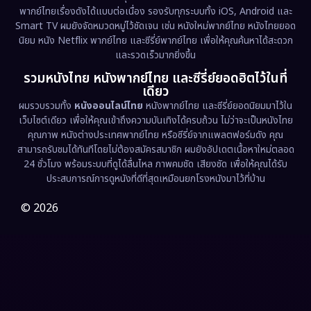
พากย์ไทยเรื่องดังได้แบบต่อเนื่อง รองรับทุกระบบทั้ง iOS, Android และ
Epic มหากาพย์
(227)
Smart TV ผมยังจัดหมวดหมู่ไว้ชัดเจน เช่น หนังใหม่พากย์ไทย หนังไทยยอด
นิยม หนัง Netflix พากย์ไทย และซีรี่ย์พากย์ไทย เพื่อให้คุณค้นหาได้สะดวก
Erotic
(36)
และรวดเร็วมากยิ่งขึ้น
รวมหนังไทย หนังพากย์ไทย และซีรี่ย์ยอดฮิตไว้ในที่
Family ครอบครัว
(375)
เดียว
ผมรวบรวมทั้ง
หนังออนไลน์ไทย
หนังพากย์ไทย และซีรี่ย์ยอดนิยมมาไว้ใน
Fantasy จินตนาการ
(338)
เว็บไซต์เดียว เพื่อให้คุณเข้าถึงความบันเทิงได้ครบถ้วน ไม่ว่าจะเป็นหนังไทย
คุณภาพ หนังต่างประเทศพากย์ไทย หรือซีรี่ย์จากแพลตฟอร์มดัง คุณ
Fiction
(9)
สามารถรับชมได้ทันทีโดยไม่ต้องสมัครสมาชิก ผมยังอัปเดตเนื้อหาใหม่ตลอด
24 ชั่วโมง พร้อมระบบที่ดูได้ลื่นไหล ภาพคมชัด เสียงชัด เพื่อให้คุณได้รับ
Film
(57)
ประสบการณ์การดูหนังที่ดีที่สุดเหมือนยกโรงหนังมาไว้ที่บ้าน
Gothic
(3)
© 2026
Grief
(7)
HBO GO
(6)
HBO Max
(3)