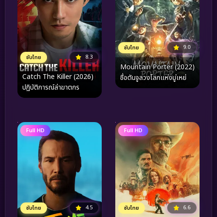
9.0
ซับไทย
8.3
ซับไทย
Mountain Porter (2022)
Catch The Killer (2026)
ชื่อตันจูลวงโลกแห่งมู่เหย่
ปฏิบัติการณ์ล่าฆาตกร
Full HD
Full HD
4.5
6.6
ซับไทย
ซับไทย