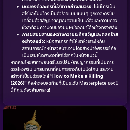
มิติของตัวละครที่มีสีเทาอย่างสมจริง:
ไม่มีใครเป็น
ฮีโร่และไม่มีใครเป็นตัวร้ายแบบแบนๆ ทุกตัวละครขับ
เคลื่อนด้วยสัญชาตญาณความเห็นแก่ตัวและความกลัว
ซึ่งสะท้อนความดิบของมนุษย์ออกมาได้อย่างทรงพลัง
การผสมผสานระหว่างความระทึกขวัญและตลกร้าย
อย่างลงตัว:
หนังสามารถทำให้เราหัวเราะให้กับ
สถานการณ์ที่หน้าสิ่วหน้าขวานได้อย่างน่าอัศจรรย์ ถือ
เป็นเสน่ห์เฉพาะตัวที่หาได้ยากในหนังแนวนี้
หากคุณโหยหาภาพยนตร์แนวปล้น/อาชญากรรมที่เน้นการ
ดวลไหวพริบ บทสนทนาที่คมคายราวกับใบมีดโกน และงาน
สร้างที่เปี่ยมด้วยสไตล์
“How to Make a Killing
(2026)”
คือคำตอบสุดท้ายที่เป็นระดับ Masterpiece ของปี
นี้ที่คุณต้องห้ามพลาด!