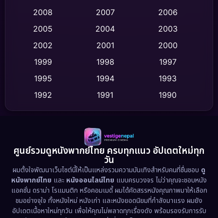
Crime อาชญากรรม
(532)
2008
2007
2006
2005
2004
2003
Cult Film
(4)
2002
2001
2000
Culture
(9)
1999
1998
1997
Dance เต้น
1995
1994
1993
(10)
1992
1991
1990
Detective สืบสวน
(62)
1989
1988
1986
Detective สืบสวน
(77)
1985
1983
1982
1981
1978
1974
Disaster
(13)
ศูนย์รวมดูหนังพากย์ไทย ครบทุกแนว อัปเดตใหม่ทุก
วัน
1971
1962
Disney+
(5)
ผมตั้งใจพัฒนาเว็บไซต์นี้ให้เป็นแหล่งรวมความบันเทิงสำหรับคนที่ชื่นชอบ
ดู
หนังพากย์ไทย
และ
หนังออนไลน์ไทย
แบบครบวงจร ไม่ว่าคุณจะชอบหนัง
Documentary สารคดี
(94)
แอคชั่น ดราม่า โรแมนติก หรือคอมเมดี้ ผมได้คัดสรรหนังคุณภาพมาให้เลือก
ชมอย่างจุใจ ทั้งหนังใหม่ หนังเก่า และหนังยอดนิยมที่กำลังมาแรง ผมยัง
อัปเดตเนื้อหาใหม่ทุกวัน เพื่อให้คุณไม่พลาดทุกเรื่องดัง พร้อมรองรับการรับ
Drama ดราม่า
(1,513)