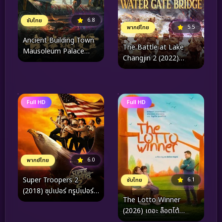
6.8
ซับไทย
5.5
พากย์ไทย
Ancient Building Town
The Battle at Lake
Mausoleum Palace
Changjin 2 (2022)
(2024) สุสานเมืองกู่โหลว
ยุทธการยึดสมรภูมิเดือด 2
Full HD
Full HD
6.0
พากย์ไทย
Super Troopers 2
6.1
ซับไทย
(2018) ซุปเปอร์ ทรูปเปอร์
The Lotto Winner
2
(2026) เดอะ ล็อตโต้
วินเนอร์