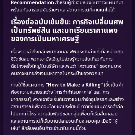
Recommendation
สำหรับผู้ที่ชอบหนังแนววางแผนที่มา
พร้อมกับอารมณ์ขันร้ายๆ และสถานการณ์ที่คาดเดาไม่ได้
เรื่องย่อฉบับเข้มข้น: ภารกิจเปลี่ยนศพ
เป็นทรัพย์สิน และบทเรียนราคาแพง
ของการเป็นมหาเศรษฐี
เรื่องราวเล่าถึงกลุ่มพนักงานออฟฟิศระดับล่างที่เบื่อหน่ายกับ
ชีวิตขัดสน พวกเขาบังเอิญไปล่วงรู้ความลับเกี่ยวกับการ
ฉ้อโกงครั้งใหญ่ในบริษัท และพบว่า “ความตาย” ของคนบาง
คนอาจหมายถึงเงินมหาศาลในกระเป๋าของพวกเขา
ภายใต้ชื่อแผนการ
“How to Make a Killing”
(ซึ่งเป็นคำ
พ้องความหมายระหว่าง ‘การทำกำไรมหาศาล’ และ ‘การ
ฆาตกรรม’) พวกเขาจึงเริ่มต้นวางแผนกำจัดอุปสรรคและสร้าง
สถานการณ์เพื่อกอบโกยผลประโยชน์ ทว่ายิ่งแผนการถลำลึก
ไปมากเท่าไหร่ ความสัมพันธ์ของกลุ่มเพื่อนก็เริ่มสั่นคลอน
และสถานการณ์ก็เริ่มบานปลายจนเกินจะควบคุม เมื่อมี “ผู้
เล่น” ลึกลับคนอื่นก้าวเข้ามาในเกมนี้ด้วย