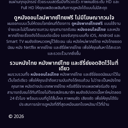
ชมผ่านทุกอุปกรณ์ ด้วยระบบสตรีมมิ่งที่รวดเร็ว ภาพคมชัดระดับ HD และ
Full HD ให้คุณเพลิดเพลินกับการดูหนังได้แบบไม่มีสะดุด
Dystopian
(17)
ดูหนังออนไลน์พากย์ไทยฟรี ไม่มีโฆษณากวนใจ
Emotional
(61)
ผมออกแบบเว็บให้ตอบโจทย์คนที่ต้องการ
ดูหนังพากย์ไทยฟรี
แบบใช้งาน
ง่ายและไม่มีโฆษณารบกวน คุณสามารถรับชม
หนังออนไลน์ไทย
และหนัง
พากย์ไทยเรื่องดังได้แบบต่อเนื่อง รองรับทุกระบบทั้ง iOS, Android และ
Epic มหากาพย์
(227)
Smart TV ผมยังจัดหมวดหมู่ไว้ชัดเจน เช่น หนังใหม่พากย์ไทย หนังไทยยอด
นิยม หนัง Netflix พากย์ไทย และซีรี่ย์พากย์ไทย เพื่อให้คุณค้นหาได้สะดวก
Erotic
(36)
และรวดเร็วมากยิ่งขึ้น
รวมหนังไทย หนังพากย์ไทย และซีรี่ย์ยอดฮิตไว้ในที่
Family ครอบครัว
(375)
เดียว
ผมรวบรวมทั้ง
หนังออนไลน์ไทย
หนังพากย์ไทย และซีรี่ย์ยอดนิยมมาไว้ใน
Fantasy จินตนาการ
(338)
เว็บไซต์เดียว เพื่อให้คุณเข้าถึงความบันเทิงได้ครบถ้วน ไม่ว่าจะเป็นหนังไทย
คุณภาพ หนังต่างประเทศพากย์ไทย หรือซีรี่ย์จากแพลตฟอร์มดัง คุณ
Fiction
(9)
สามารถรับชมได้ทันทีโดยไม่ต้องสมัครสมาชิก ผมยังอัปเดตเนื้อหาใหม่ตลอด
24 ชั่วโมง พร้อมระบบที่ดูได้ลื่นไหล ภาพคมชัด เสียงชัด เพื่อให้คุณได้รับ
Film
(57)
ประสบการณ์การดูหนังที่ดีที่สุดเหมือนยกโรงหนังมาไว้ที่บ้าน
Gothic
(3)
© 2026