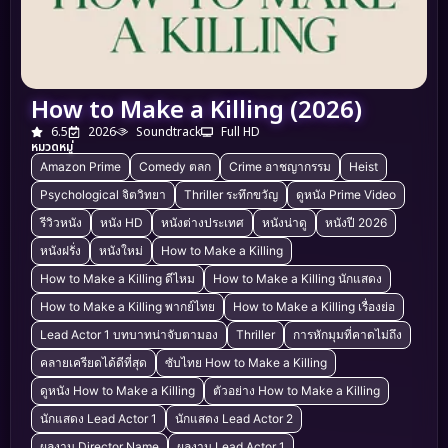
How to Make a Killing (2026)
6.5
2026
Soundtrack
Full HD
หมวดหมู่
Amazon Prime
Comedy ตลก
Crime อาชญากรรม
Heist
Psychological จิตวิทยา
Thriller ระทึกขวัญ
ดูหนัง Prime Video
รีวิวหนัง
หนัง HD
หนังต่างประเทศ
หนังน่าดู
หนังปี 2026
หนังฝรั่ง
หนังใหม่
How to Make a Killing
How to Make a Killing ดีไหม
How to Make a Killing นักแสดง
How to Make a Killing พากย์ไทย
How to Make a Killing เรื่องย่อ
Lead Actor 1 บทบาทน่าจับตามอง
Thriller
การหักมุมที่คาดไม่ถึง
คลายเครียดได้ดีที่สุด
ซับไทย How to Make a Killing
ดูหนัง How to Make a Killing
ตัวอย่าง How to Make a Killing
นักแสดง Lead Actor 1
นักแสดง Lead Actor 2
ผลงาน Director Name
ผลงาน Lead Actor 1