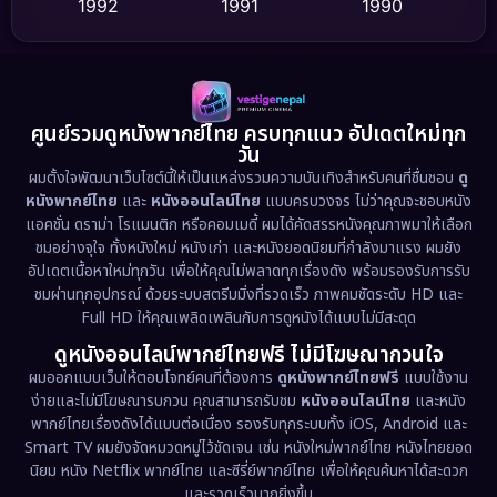
1992
1991
1990
Detective สืบสวน
(59)
1989
1988
1986
Detective สืบสวน
(73)
1985
1983
1982
1981
1978
1974
Disaster
(13)
ศูนย์รวมดูหนังพากย์ไทย ครบทุกแนว อัปเดตใหม่ทุก
วัน
1971
1962
Disney+
(5)
ผมตั้งใจพัฒนาเว็บไซต์นี้ให้เป็นแหล่งรวมความบันเทิงสำหรับคนที่ชื่นชอบ
ดู
หนังพากย์ไทย
และ
หนังออนไลน์ไทย
แบบครบวงจร ไม่ว่าคุณจะชอบหนัง
Documentary สารคดี
(93)
แอคชั่น ดราม่า โรแมนติก หรือคอมเมดี้ ผมได้คัดสรรหนังคุณภาพมาให้เลือก
ชมอย่างจุใจ ทั้งหนังใหม่ หนังเก่า และหนังยอดนิยมที่กำลังมาแรง ผมยัง
อัปเดตเนื้อหาใหม่ทุกวัน เพื่อให้คุณไม่พลาดทุกเรื่องดัง พร้อมรองรับการรับ
Drama ดราม่า
(1,460)
ชมผ่านทุกอุปกรณ์ ด้วยระบบสตรีมมิ่งที่รวดเร็ว ภาพคมชัดระดับ HD และ
Full HD ให้คุณเพลิดเพลินกับการดูหนังได้แบบไม่มีสะดุด
Dystopian
(17)
ดูหนังออนไลน์พากย์ไทยฟรี ไม่มีโฆษณากวนใจ
Emotional
(61)
ผมออกแบบเว็บให้ตอบโจทย์คนที่ต้องการ
ดูหนังพากย์ไทยฟรี
แบบใช้งาน
ง่ายและไม่มีโฆษณารบกวน คุณสามารถรับชม
หนังออนไลน์ไทย
และหนัง
พากย์ไทยเรื่องดังได้แบบต่อเนื่อง รองรับทุกระบบทั้ง iOS, Android และ
Epic มหากาพย์
(218)
Smart TV ผมยังจัดหมวดหมู่ไว้ชัดเจน เช่น หนังใหม่พากย์ไทย หนังไทยยอด
นิยม หนัง Netflix พากย์ไทย และซีรี่ย์พากย์ไทย เพื่อให้คุณค้นหาได้สะดวก
Erotic
(36)
และรวดเร็วมากยิ่งขึ้น