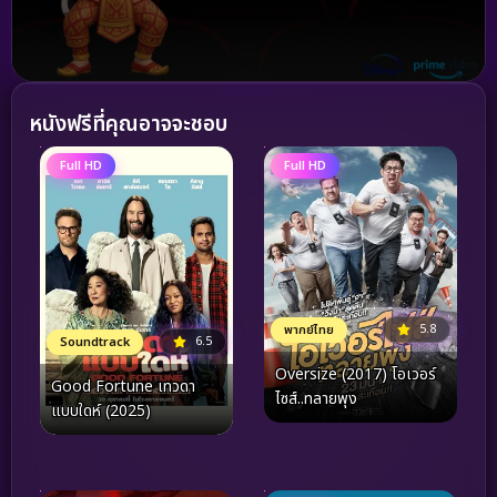
หนังฟรีที่คุณอาจจะชอบ
Full HD
Full HD
5.8
พากย์ไทย
6.5
Soundtrack
Oversize (2017) โอเวอร์
Good Fortune เทวดา
ไซส์..ทลายพุง
แบบใดห์ (2025)