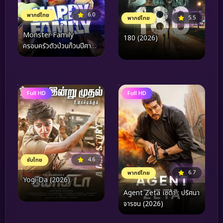
6.0
พากย์ไทย
5.5
พากย์ไทย
Monster Family
180 (2026)
ครอบครัวตัวป่วนก๊วนปีศาจ
(2017)
Full HD
Full HD
4.6
ซับไทย
6.7
พากย์ไทย
Yogi Da (2026)
Agent Zeta เซต้า : ปริศนา
จารชน (2026)