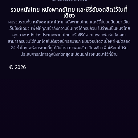
รวมหนังไทย หนังพากย์ไทย และซีรี่ย์ยอดฮิตไว้ในที่
Family ครอบครัว
(363)
เดียว
ผมรวบรวมทั้ง
หนังออนไลน์ไทย
หนังพากย์ไทย และซีรี่ย์ยอดนิยมมาไว้ใน
Fantasy จินตนาการ
(326)
เว็บไซต์เดียว เพื่อให้คุณเข้าถึงความบันเทิงได้ครบถ้วน ไม่ว่าจะเป็นหนังไทย
คุณภาพ หนังต่างประเทศพากย์ไทย หรือซีรี่ย์จากแพลตฟอร์มดัง คุณ
Fiction
(9)
สามารถรับชมได้ทันทีโดยไม่ต้องสมัครสมาชิก ผมยังอัปเดตเนื้อหาใหม่ตลอด
24 ชั่วโมง พร้อมระบบที่ดูได้ลื่นไหล ภาพคมชัด เสียงชัด เพื่อให้คุณได้รับ
Film
(57)
ประสบการณ์การดูหนังที่ดีที่สุดเหมือนยกโรงหนังมาไว้ที่บ้าน
Gothic
(3)
© 2026
Grief
(7)
HBO GO
(6)
HBO Max
(3)
Healing
(15)
Heist
(26)