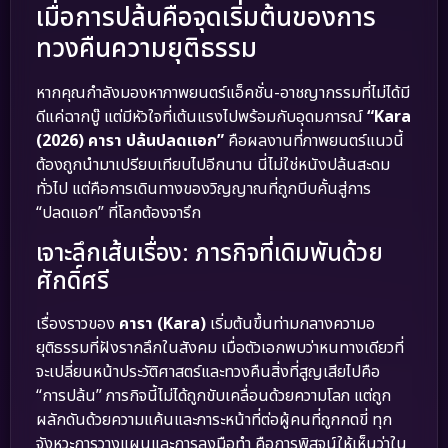
เมื่อการปล้นคือจุดเริ่มต้นของการ
ทวงคืนความยุติธรรม
หากคุณกำลังมองหาภาพยนตร์แอ็คชั่น-อาชญากรรมที่ไม่ได้มี
ดีแค่ฉากบู๊ แต่มีหัวใจที่เต้นแรงไปพร้อมกับอุดมการณ์
“Kara
(2026) คารา ปล้นปลดแอก”
คือผลงานที่ภาพยนตร์แนวนี้
ต้องถูกนำมาเปรียบเทียบไปอีกนาน นี่ไม่ใช่หนังปล้นสะดม
ทั่วไป แต่คือการเดินทางของวิญญาณที่ถูกบีบคั้นสู่การ
“ปลดแอก” ที่โลกต้องจารึก
เจาะลึกเส้นเรื่อง: ภารกิจที่เดิมพันด้วย
ศักดิ์ศรี
เรื่องราวของ
คารา (Kara)
เริ่มต้นขึ้นท่ามกลางความอ
ยุติธรรมที่ฝังรากลึกในสังคม เมื่อตัวเอกพบว่าหนทางเดียวที่
จะเปลี่ยนหน้าประวัติศาสตร์และทวงคืนสิ่งที่สูญเสียไปคือ
“การปล้น” ภารกิจนี้ไม่ได้ถูกขับเคลื่อนด้วยความโลภ แต่ถูก
ผลักดันด้วยความแค้นและภาระหน้าที่ต่อผู้คนที่ถูกกดขี่ ทุก
จังหวะการวางแผนและการลงมือทำ คือการพิสูจน์ให้เห็นว่าใน