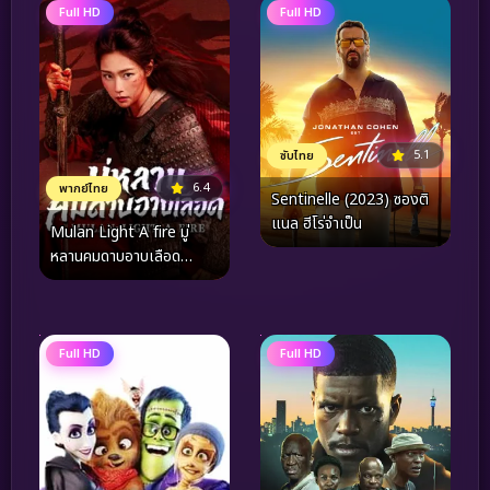
Full HD
Full HD
5.1
ซับไทย
6.4
พากย์ไทย
Sentinelle (2023) ซองติ
แนล ฮีโร่จำเป็น
Mulan Light A fire มู่
หลานคมดาบอาบเลือด
(2026)
Full HD
Full HD