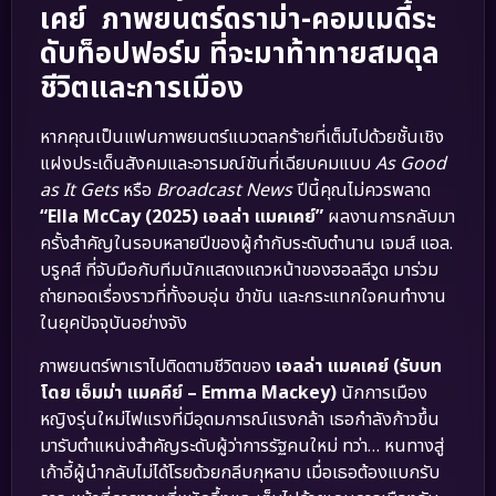
เคย์ ภาพยนตร์ดราม่า-คอมเมดี้ระ
ดับท็อปฟอร์ม ที่จะมาท้าทายสมดุล
ชีวิตและการเมือง
หากคุณเป็นแฟนภาพยนตร์แนวตลกร้ายที่เต็มไปด้วยชั้นเชิง
แฝงประเด็นสังคมและอารมณ์ขันที่เฉียบคมแบบ
As Good
as It Gets
หรือ
Broadcast News
ปีนี้คุณไม่ควรพลาด
“Ella McCay (2025) เอลล่า แมคเคย์”
ผลงานการกลับมา
ครั้งสำคัญในรอบหลายปีของผู้กำกับระดับตำนาน เจมส์ แอล.
บรูคส์ ที่จับมือกับทีมนักแสดงแถวหน้าของฮอลลีวูด มาร่วม
ถ่ายทอดเรื่องราวที่ทั้งอบอุ่น ขำขัน และกระแทกใจคนทำงาน
ในยุคปัจจุบันอย่างจัง
ภาพยนตร์พาเราไปติดตามชีวิตของ
เอลล่า แมคเคย์ (รับบท
โดย เอ็มม่า แมคคีย์ – Emma Mackey)
นักการเมือง
หญิงรุ่นใหม่ไฟแรงที่มีอุดมการณ์แรงกล้า เธอกำลังก้าวขึ้น
มารับตำแหน่งสำคัญระดับผู้ว่าการรัฐคนใหม่ ทว่า… หนทางสู่
เก้าอี้ผู้นำกลับไม่ได้โรยด้วยกลีบกุหลาบ เมื่อเธอต้องแบกรับ