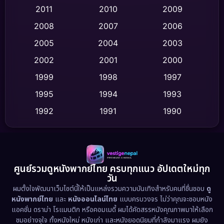
Coming-of-age ชีวิตวัยรุ่น
(62)
2011
2010
2009
Crime อาชญากรรม
(520)
2008
2007
2006
2005
2004
2003
Cult Film
(4)
2002
2001
2000
Culture
(9)
1999
1998
1997
Dance เต้น
1995
1994
1993
(10)
1992
1991
1990
Detective สืบสวน
(75)
1989
1988
1986
Detective สืบสวน
(60)
1985
1983
1982
1981
1978
1974
Disaster
(13)
ศูนย์รวมดูหนังพากย์ไทย ครบทุกแนว อัปเดตใหม่ทุก
วัน
1971
1962
Disney+
(5)
ผมตั้งใจพัฒนาเว็บไซต์นี้ให้เป็นแหล่งรวมความบันเทิงสำหรับคนที่ชื่นชอบ
ดู
หนังพากย์ไทย
และ
หนังออนไลน์ไทย
แบบครบวงจร ไม่ว่าคุณจะชอบหนัง
Documentary สารคดี
(93)
แอคชั่น ดราม่า โรแมนติก หรือคอมเมดี้ ผมได้คัดสรรหนังคุณภาพมาให้เลือก
ชมอย่างจุใจ ทั้งหนังใหม่ หนังเก่า และหนังยอดนิยมที่กำลังมาแรง ผมยัง