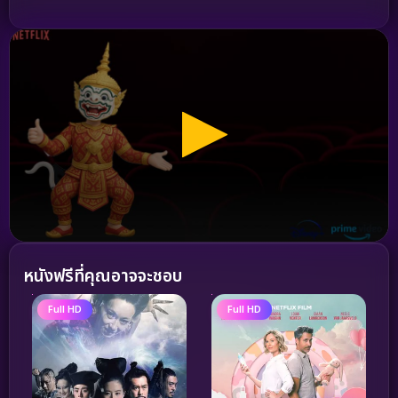
หนังฟรีที่คุณอาจจะชอบ
Full HD
Full HD