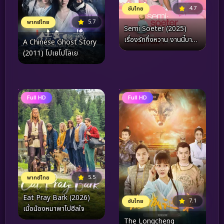
4.7
ซับไทย
5.7
พากย์ไทย
Semi Soeter (2025)
เรื่องรักกึ่งหวาน งานนี้บาน
A Chinese Ghost Story
ปลาย
(2011) โปเยโปโลเย
Full HD
Full HD
5.5
พากย์ไทย
Eat Pray Bark (2026)
7.1
ซับไทย
เมื่อน้องหมาพาไปฮีลใจ
The Longcheng