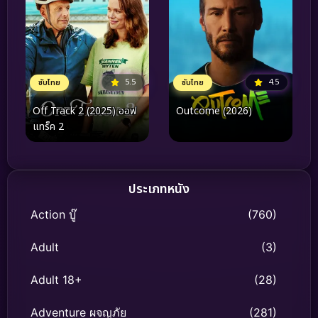
5.5
4.5
ซับไทย
ซับไทย
Off Track 2 (2025) ออฟ
Outcome (2026)
แทร็ค 2
ประเภทหนัง
Action บู๊
(760)
Adult
(3)
Adult 18+
(28)
Adventure ผจญภัย
(281)