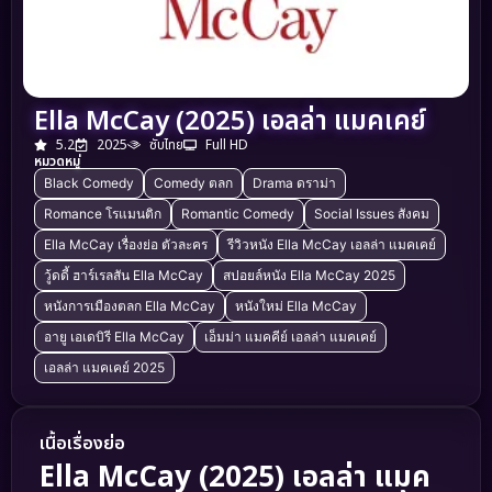
Ella McCay (2025) เอลล่า แมคเคย์
5.2
2025
ซับไทย
Full HD
หมวดหมู่
Black Comedy
Comedy ตลก
Drama ดราม่า
Romance โรแมนติก
Romantic Comedy
Social Issues สังคม
Ella McCay เรื่องย่อ ตัวละคร
รีวิวหนัง Ella McCay เอลล่า แมคเคย์
วู้ดดี้ ฮาร์เรลสัน Ella McCay
สปอยล์หนัง Ella McCay 2025
หนังการเมืองตลก Ella McCay
หนังใหม่ Ella McCay
อายู เอเดบิรี Ella McCay
เอ็มม่า แมคคีย์ เอลล่า แมคเคย์
เอลล่า แมคเคย์ 2025
เนื้อเรื่องย่อ
Ella McCay (2025) เอลล่า แมค