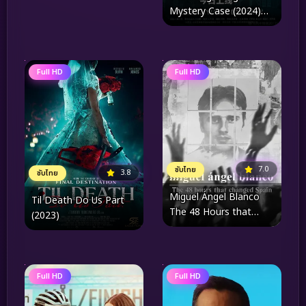
Mystery Case (2024)
ความลับเมืองหลงเฉิง
Full HD
Full HD
7.0
ซับไทย
3.8
ซับไทย
Miguel Ángel Blanco
Til Death Do Us Part
The 48 Hours that
(2023)
Changed Spain (2026)
คดีลักพาตัวมิเกล อังเฮล บ
ลังโก 48 ชั่วโมงที่เปลี่ยน
สเปน
Full HD
Full HD