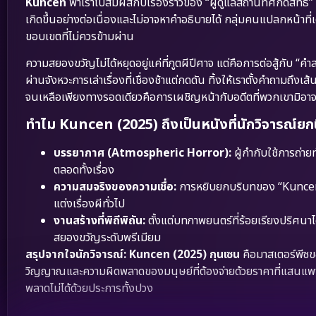
Kuncen
พาเราไปสัมผัสกับเรื่องราวของ “ผู้ดูแลสถานที่ศักดิ์สิทธิ์
เกิดขึ้นอย่างต่อเนื่องและไม่อาจหาคำอธิบายได้ กลุ่มคนแปลกหน้าที
ขอบเขตที่ไม่ควรข้ามผ่าน
ความสยองขวัญไม่ได้หยุดอยู่แค่ที่ภูตผีปีศาจ แต่คือการต่อสู้กับ “
ผ่านจังหวะการเล่าเรื่องที่เชื่องช้าแต่กดดัน ทิ้งให้เราตั้งคำถาม
จนเหลือเพียงทางรอดเดียวคือการเผชิญหน้ากับอดีตที่พวกเขามิอา
ทำไม Kuncen (2025) ถึงเป็นหนังที่นักวิจารณ์ยกนิ
บรรยากาศ (Atmospheric Horror):
ผู้กำกับใช้การถ่าย
ตลอดทั้งเรื่อง
ความสมจริงของความเชื่อ:
การหยิบยกบริบทของ “Kuncen” 
แต่งเรื่องผีทั่วไป
งานสร้างที่พิถีพิถัน:
ตั้งแต่บทภาพยนตร์ที่ร้อยเรียงปริศน
สยองขวัญระดับพรีเมียม
สรุปจากใจนักวิจารณ์:
Kuncen (2025) กุนเซน
คือมาสเตอร์พีซข
วิญญาณและความผิดพลาดของมนุษย์ที่ต้องจ่ายด้วยราคาที่แสนแพง หา
พลาดไม่ได้ด้วยประการทั้งปวง