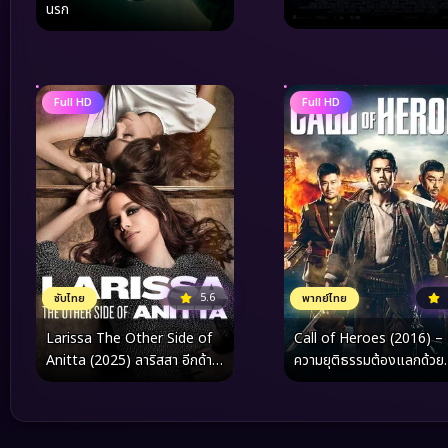
นรก
Full HD
Full HD
5.6
ซับไทย
พากย์ไทย
Larissa The Other Side of
Call of Heroes (2016) – เ
Anitta (2025) ลาริสสา อีกด้าน
ความยุติธรรมต้องแลกด้วย
ของอนิตต้า
โลหิต ในมหากาพย์แห่งศักดิ์ศร
โลกต้องจดจำ