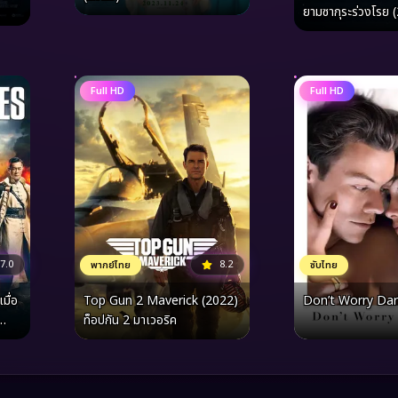
ยามซากุระร่วงโรย 
Full HD
Full HD
8.2
7.0
พากย์ไทย
ซับไทย
Top Gun 2 Maverick (2022)
Don’t Worry Dar
มื่อ
ท็อปกัน 2 มาเวอริค
ีที่