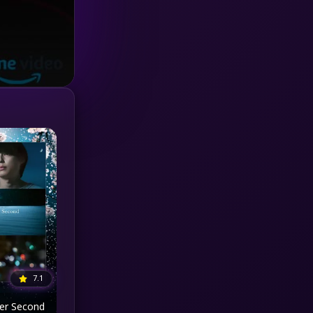
Investigation
(33)
iQIYI
(18)
Kids
(16)
LGBTQ
(5)
Love
(25)
Martial
(6)
Martial Arts
(36)
marvel
(2)
7.1
Melodrama
(6)
Per Second
Military
(7)