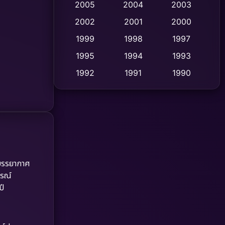
2005
2004
2003
Cult Film
2002
2001
2000
(4)
1999
1998
1997
Culture
(9)
1995
1994
1993
Dance เต้น
(10)
1992
1991
1990
1989
1988
1986
Detective สืบสวน
(59)
1985
1983
1982
Detective สืบสวน
(73)
1981
1978
1974
Disaster
(13)
1971
1962
Disney+
(5)
ยบรรยากาศ
ารณ์
Documentary สารคดี
(93)
ปี
Drama ดราม่า
(1,460)