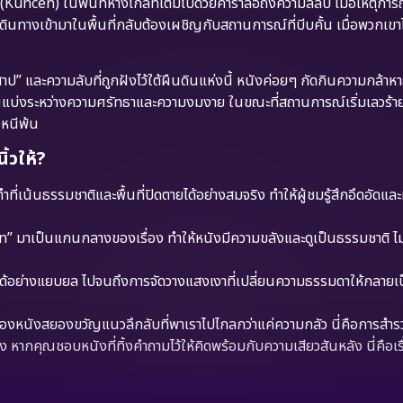
” (Kuncen) ในพื้นที่ห่างไกลที่เต็มไปด้วยคำร่ำลือถึงความลี้ลับ เมื่อเหตุก
่เดินทางเข้ามาในพื้นที่กลับต้องเผชิญกับสถานการณ์ที่บีบคั้น เมื่อพวกเ
คำสาป” และความลับที่ถูกฝังไว้ใต้ผืนดินแห่งนี้ หนังค่อยๆ กัดกินความกล้า
ถึงเส้นแบ่งระหว่างความศรัทธาและความงมงาย ในขณะที่สถานการณ์เริ่มเลวร้า
จหนีพ้น
้วให้?
ทำที่เน้นธรรมชาติและพื้นที่ปิดตายได้อย่างสมจริง ทำให้ผู้ชมรู้สึกอึดอัดแ
มาเป็นแกนกลางของเรื่อง ทำให้หนังมีความขลังและดูเป็นธรรมชาติ ไม่
าได้อย่างแยบยล ไปจนถึงการจัดวางแสงเงาที่เปลี่ยนความธรรมดาให้กลาย
องหนังสยองขวัญแนวลึกลับที่พาเราไปไกลกว่าแค่ความกลัว นี่คือการสำร
กคุณชอบหนังที่ทิ้งคำถามไว้ให้คิดพร้อมกับความเสียวสันหลัง นี่คือเรื