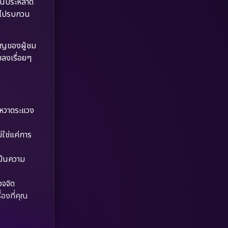
ารณ์ประหลาด
Dystopian
(17)
ขาไปรบกวน
Emotional
(61)
หาญของผู้ชม
Epic มหากาพย์
(218)
ยลงเรื่อยๆ
Erotic
(36)
Family ครอบครัว
(363)
ละหวาดระแวง
Fantasy จินตนาการ
(326)
ใช่แค่การ
Fiction
(9)
เป็นความ
Film
(57)
วจจิต
Gothic
(3)
่องที่คุณ
Grief
(7)