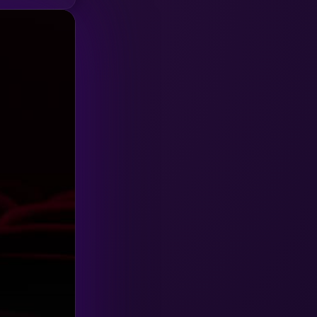
HBO GO
(6)
HBO Max
(3)
Healing
(15)
Heist
(26)
Historical
(7)
History ประวัติศาสตร์
(54)
Holiday
(3)
Horror สยองขวัญ
(385)
Human
(49)
Inspirational แรงบันดาลใจ
(157)