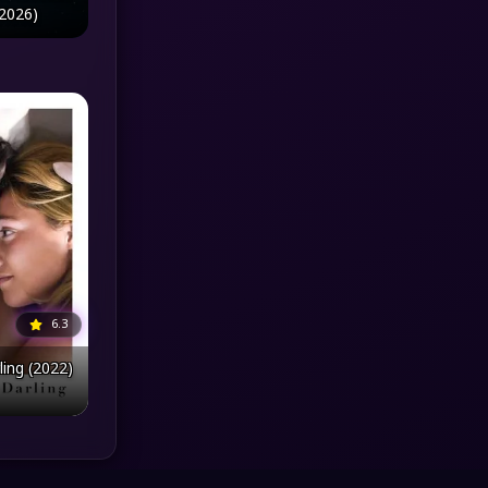
(2026)
MONOMAX
(1)
Monster
(25)
Movie Collection
(3)
Musical เพลง
(64)
Mystery ลึกลับ
(371)
nature
(4)
6.3
Parody
(3)
ling (2022)
Period ย้อนยุค
(95)
Political การเมือง
(20)