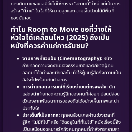
การเดินทางของเอมี่จึงไม่ใช่การหา “สถานที่” ใหม่ แต่เป็นการ
สร้าง “ที่ว่าง” ในใจที่ให้ความสุขและความเจ็บปวดได้มีพื้นที่
ของมันเอง
ทำไม Room to Move ขอที่ว่างให้
หัวใจได้เคลื่อนไหว (2025) ถึงเป็น
หนังที่ควรค่าแก่การรับชม?
งานภาพที่ชวนฝัน (Cinematography):
หนัง
ถ่ายทอดความงดงามของธรรมชาติและวิถีชีวิตผู้คน
ออกมาได้อย่างละเมียดละไม ทำให้ผู้ชมรู้สึกถึงความเป็น
อิสระไปพร้อมกับตัวละคร
การถ่ายทอดอารมณ์ที่เรียบง่ายแต่ทรงพลัง:
นัก
แสดงนำถ่ายทอดความรู้สึกของคนที่ค่อยๆ ปลดปล่อย
ตัวเองจากพันธนาการของอดีตได้อย่างเห็นภาพและน่า
ประทับใจ
ประเด็นที่เป็นสากล:
ทุกคนล้วนเคยผ่านช่วงเวลาที่
รู้สึก “ไม่มีที่ไป” หรือ “ติดอยู่ในที่ที่ไม่ใช่” หนังเรื่องนี้จึง
เป็นเสมือนจดหมายรักถึงคนทุกคนที่กำลังพยายามหา