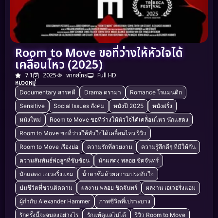
Room to Move ขอที่ว่างให้หัวใจได้
เคลื่อนไหว (2025)
7.1
2025
พากย์ไทย
Full HD
หมวดหมู่
Documentary สารคดี
Drama ดราม่า
Romance โรแมนติก
Sensitive
Social Issues สังคม
หนังปี 2025
หนังฝรั่ง
หนังใหม่
Room to Move ขอที่ว่างให้หัวใจได้เคลื่อนไหว นักแสดง
Room to Move ขอที่ว่างให้หัวใจได้เคลื่อนไหว รีวิว
Room to Move เรื่องย่อ
ความรักที่สวยงาม
ความรู้สึกดีๆ ที่มีให้กัน
ความสัมพันธ์พ่อลูกที่ซับซ้อน
นักแสดง พลอย ชิดจันทร์
นักแสดง เอเวอริ่งแฮม
น้ำตาซึมด้วยความประทับใจ
ปมชีวิตที่ชวนติดตาม
ผลงาน พลอย ชิดจันทร์
ผลงาน เอเวอริ่งแฮม
ผู้กำกับ Alexander Hammer
ภาพชีวิตที่เปราะบาง
รักครั้งนี้จะจบลงอย่างไร
รักแท้ดูแลไม่ได้
รีวิว Room to Move