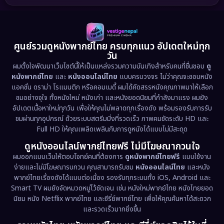
1989
1988
1986
Detective สืบสวน
(73)
1985
1983
1982
1981
1978
1974
Disaster
(13)
ศูนย์รวมดูหนังพากย์ไทย ครบทุกแนว อัปเดตใหม่ทุก
วัน
1971
1962
Disney+
(5)
ผมตั้งใจพัฒนาเว็บไซต์นี้ให้เป็นแหล่งรวมความบันเทิงสำหรับคนที่ชื่นชอบ
ดู
หนังพากย์ไทย
และ
หนังออนไลน์ไทย
แบบครบวงจร ไม่ว่าคุณจะชอบหนัง
Documentary สารคดี
(93)
แอคชั่น ดราม่า โรแมนติก หรือคอมเมดี้ ผมได้คัดสรรหนังคุณภาพมาให้เลือก
ชมอย่างจุใจ ทั้งหนังใหม่ หนังเก่า และหนังยอดนิยมที่กำลังมาแรง ผมยัง
อัปเดตเนื้อหาใหม่ทุกวัน เพื่อให้คุณไม่พลาดทุกเรื่องดัง พร้อมรองรับการรับ
Drama ดราม่า
(1,460)
ชมผ่านทุกอุปกรณ์ ด้วยระบบสตรีมมิ่งที่รวดเร็ว ภาพคมชัดระดับ HD และ
Full HD ให้คุณเพลิดเพลินกับการดูหนังได้แบบไม่มีสะดุด
Dystopian
(17)
ดูหนังออนไลน์พากย์ไทยฟรี ไม่มีโฆษณากวนใจ
Emotional
(61)
ผมออกแบบเว็บให้ตอบโจทย์คนที่ต้องการ
ดูหนังพากย์ไทยฟรี
แบบใช้งาน
ง่ายและไม่มีโฆษณารบกวน คุณสามารถรับชม
หนังออนไลน์ไทย
และหนัง
พากย์ไทยเรื่องดังได้แบบต่อเนื่อง รองรับทุกระบบทั้ง iOS, Android และ
Epic มหากาพย์
(218)
Smart TV ผมยังจัดหมวดหมู่ไว้ชัดเจน เช่น หนังใหม่พากย์ไทย หนังไทยยอด
นิยม หนัง Netflix พากย์ไทย และซีรี่ย์พากย์ไทย เพื่อให้คุณค้นหาได้สะดวก
Erotic
(36)
และรวดเร็วมากยิ่งขึ้น