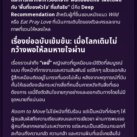
กับ ‘พื้นที่ของหัวใจ’ ที่แท้จริง”
นี่คือ
Deep
Recommendation
สำหรับผู้ที่ชื่นชอบหนังแนว
Wild
หรือ
Eat Pray Love
ที่เน้นการเติบโตของตัวละครและงาน
ภาพที่ชวนให้หลงใหล
เรื่องย่อฉบับเข้มข้น: เมื่อโลกเดิมไม่
กว้างพอให้ลมหายใจผ่าน
เรื่องราวเล่าถึง
“เอมี่”
หญิงสาวที่ดูเหมือนจะมีชีวิตที่สมบูรณ์
แบบ ทั้งหน้าที่การงานและความสัมพันธ์ แต่ลึกๆ แล้วเธอกลับ
รู้สึกเหมือนติดอยู่ในกรงที่มองไม่เห็น หลังจากเหตุการณ์ที่บีบ
คั้นให้เธอต้องเลือกระหว่างสิ่งที่คนอื่นคาดหวังกับสิ่งที่เธอ
ต้องการ เอมี่จึงตัดสินใจขายทุกอย่างและออกเดินทางโดยไม่มี
จุดหมายที่แน่นอน
Room to Move
ไม่ใช่หนังที่รีบร้อน แต่เป็นหนังที่ค่อยๆ ให้
ผู้ชมสัมผัสถึงความเงียบสงบและการเยียวยา ผ่านการพบเจอ
ผู้คนที่หลากหลายในระหว่างทาง แต่ละคนเป็นเสมือนกระจกที่
สะท้อนถึงความกลัว ความกล้า และความฝันที่เอมี่เคยลืมไป