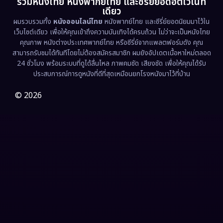
รวมหนังไทย หนังพากย์ไทย และซีรี่ย์ยอดฮิตไว้ในที่
Family ครอบครัว
(363)
เดียว
ผมรวบรวมทั้ง
หนังออนไลน์ไทย
หนังพากย์ไทย และซีรี่ย์ยอดนิยมมาไว้ใน
Fantasy จินตนาการ
(326)
เว็บไซต์เดียว เพื่อให้คุณเข้าถึงความบันเทิงได้ครบถ้วน ไม่ว่าจะเป็นหนังไทย
คุณภาพ หนังต่างประเทศพากย์ไทย หรือซีรี่ย์จากแพลตฟอร์มดัง คุณ
Fiction
(9)
สามารถรับชมได้ทันทีโดยไม่ต้องสมัครสมาชิก ผมยังอัปเดตเนื้อหาใหม่ตลอด
24 ชั่วโมง พร้อมระบบที่ดูได้ลื่นไหล ภาพคมชัด เสียงชัด เพื่อให้คุณได้รับ
Film
(57)
ประสบการณ์การดูหนังที่ดีที่สุดเหมือนยกโรงหนังมาไว้ที่บ้าน
Gothic
(3)
© 2026
Grief
(7)
HBO GO
(6)
HBO Max
(3)
Healing
(15)
Heist
(26)