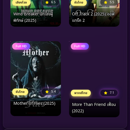
5.5
6.5
ซับไทย
เสียงโรง
Off Track 2 (2025) ออฟ
Wind Breaker นักเลงผู้
แทร็ค 2
พิทักษ์ (2025)
Full HD
Full HD
5.4
ซับไทย
7.1
พากย์ไทย
Mother of Flies (2025)
More Than Friend เฟื่อน
(2022)