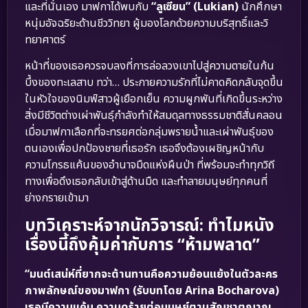
และที่นั่นเอง มาฟกาได้พบกับ
“ลูเซียน” (Lukian)
นักศึกษา
หนุ่มอัจฉริยะด้านชีววิทยา ผู้มองโลกด้วยความบริสุทธิ์และวิ
ทยาศาตร์
หน้าที่ของเธอควรจบลงที่การล่อลวงเขาไปสู่ความตายในก้น
บึ้งของทะเลสาบ ทว่า… ประกายความรักที่ไม่คาดคิดกลับจุดขึ้น
ในหัวใจของนิมฟ์สาวผู้เยือกเย็น ความผูกพันที่เกิดขึ้นระหว่าง
สิ่งมีชีวิตต่างเผ่าพันธุ์กำลังทำให้สมดุลทางธรรมชาติสั่นคลอน
เมื่อมาฟกาเลือกที่จะทรยศต่อกลุ่มพรายน้ำและเผ่าพันธุ์ของ
ตนเองเพื่อปกป้องชายที่เธอรัก เธอจึงต้องเผชิญหน้ากับ
ความโกรธแค้นของอำนาจมืดแห่งผืนป่า ที่พร้อมจะทำทุกวิถี
ทางเพื่อดึงเธอกลับเข้าสู่ด้านมืด และทำลายมนุษย์ทุกคนที่
ย่างกรายเข้ามา
บทวิเคราะห์จากนักวิจารณ์: ทำไมหนัง
เรื่องนี้ถึงคุ้มค่ากับการ “ห้ามพลาด”
“มนต์เสน่ห์ที่ยากจะต้านทานคือความย้อนแย้งในตัวละคร
ภาพลักษณ์ของมาฟกา (รับบทโดย Arina Bocharova)
เธอมีความแค้น ความดุร้ายต่อมนุษย์ตามสัญชาตญาณ