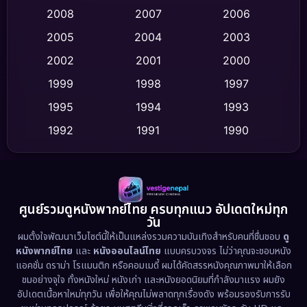
Crime อาชญากรรม
(532)
2008
2007
2006
2005
2004
2003
Cult Film
(4)
2002
2001
2000
Culture
(9)
1999
1998
1997
Dance เต้น
1995
1994
1993
(10)
1992
1991
1990
Detective สืบสวน
(62)
1989
1988
1986
Detective สืบสวน
(77)
1985
1983
1982
1981
1978
1974
Disaster
(13)
ศูนย์รวมดูหนังพากย์ไทย ครบทุกแนว อัปเดตใหม่ทุก
วัน
1971
1962
Disney+
(5)
ผมตั้งใจพัฒนาเว็บไซต์นี้ให้เป็นแหล่งรวมความบันเทิงสำหรับคนที่ชื่นชอบ
ดู
หนังพากย์ไทย
และ
หนังออนไลน์ไทย
แบบครบวงจร ไม่ว่าคุณจะชอบหนัง
Documentary สารคดี
(94)
แอคชั่น ดราม่า โรแมนติก หรือคอมเมดี้ ผมได้คัดสรรหนังคุณภาพมาให้เลือก
ชมอย่างจุใจ ทั้งหนังใหม่ หนังเก่า และหนังยอดนิยมที่กำลังมาแรง ผมยัง
อัปเดตเนื้อหาใหม่ทุกวัน เพื่อให้คุณไม่พลาดทุกเรื่องดัง พร้อมรองรับการรับ
Drama ดราม่า
(1,513)