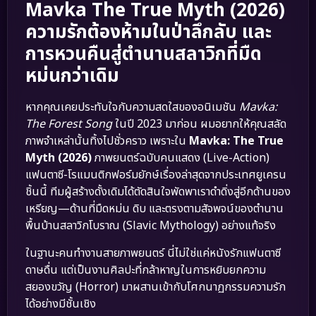
Mavka The True Myth (2026)
ความรักต้องห้ามในป่าลึกลับ และ
การหวนคืนสู่ตำนานสลาวิกที่มืด
หม่นกว่าเดิม
หากคุณเคยประทับใจกับความสดใสของอนิเมชัน
Mavka:
The Forest Song
ในปี 2023 มาก่อน ผมอยากให้คุณสลัด
ภาพจำเหล่านั้นทิ้งไปชั่วคราว เพราะใน
Mavka: The True
Myth (2026)
ภาพยนตร์ฉบับคนแสดง (Live-Action)
แฟนตาซี-โรแมนติกฟอร์มยักษ์เรื่องล่าสุดจากประเทศยูเครน
ชิ้นนี้ ทีมผู้สร้างดั้งเดิมได้ตัดสินใจพัดพาเราดำดิ่งสู่อีกด้านของ
เหรียญ—ด้านที่มืดหม่น ดิบ และตรงตามสัจพจน์ของตำนาน
พื้นบ้านสลาวิกโบราณ (Slavic Mythology) อย่างแท้จริง
ในฐานะคนทำงานสายภาพยนตร์ นี่ไม่ใช่แค่หนังรักแฟนตาซี
ดาษดื่น แต่เป็นงานศิลปะที่กล้าหาญในการหยิบยกความ
สยองขวัญ (Horror) มาผสานเข้ากับโศกนาฏกรรมความรัก
ได้อย่างมีชั้นเชิง