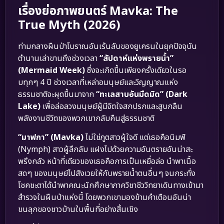
เรื่องย่อภาพยนตร์ Mavka: The
True Myth (2026)
ท่ามกลางผืนป่าโบราณอันเร้นลับของยูเครนในยุคปัจจุบัน
ตำนานเล่าขานถึงช่วงเวลา
“สัปดาห์แห่งพรายน้ำ”
(Mermaid Week)
ซึ่งจะเกิดขึ้นเพียงครั้งเดียวในรอ
บทุกๆ 4 ปี ช่วงเวลาที่เหล่าอมนุษย์และวิญญาณแห่ง
ธรรมชาติจะผุดขึ้นมาจาก
“ทะเลสาบอันมืดมิด” (Dark
Lake)
เพื่อล่อลวงมนุษย์ผู้มีจิตใจสกปรกและสูบกลืน
พลังงานชีวิตของพวกเขากลับคืนสู่ธรรมชาติ
“มาฟกา” (Mavka)
ไม่ใช่ภูตสาวผู้ใจดี แต่เธอคือนิมฟ์
(Nymph) สาวผู้ลึกลับ แฝงไปด้วยความอันตรายอันน่าสะ
พรึงกลัว หน้าที่เดียวของเธอคือการเป็นเหยื่อล่อ นำพาเนื้อ
สดๆ ของมนุษย์ไปสังเวยให้กับพรายน้ำตนอื่นๆ จนกระทั่ง
โชคชะตาได้นำพาคณะนักศึกษาภาควิชาชีววิทยาเดินทางเข้ามา
สำรวจในผืนป่าแห่งนี้ โดยพวกเขามองข้ามคำเตือนอันน่า
ขนลุกของชาวบ้านในพื้นที่อย่างสิ้นเชิง