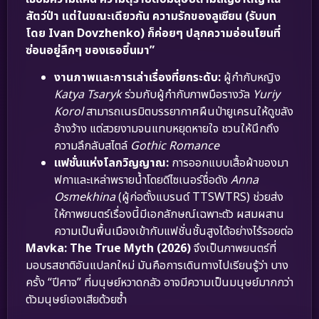
สัตว์ป่า แต่ในขณะเดียวกัน ความรักของลูเซียน (รับบท
โดย Ivan Dovzhenko) ก็ค่อยๆ ปลุกความอ่อนโยนที่
ซ่อนอยู่ลึกๆ ของเธอขึ้นมา”
งานภาพและการเล่าเรื่องที่ยกระดับ:
ผู้กำกับหญิง
Katya Tsaryk
ร่วมกับผู้กำกับภาพมือรางวัล
Yuriy
Korol
สามารถเนรมิตบรรยากาศผืนป่ายูเครนให้ดูขลัง
อ้างว้าง แต่สวยงามจนแทบหยุดหายใจ ชวนให้นึกถึง
ความลึกลับสไตล์
Gothic Romance
แฟชั่นแห่งโลกวิญญาณ:
การออกแบบเสื้อผ้าของมา
ฟกาและเหล่าพรายน้ำโดยดีไซเนอร์ชื่อดัง
Anna
Osmekhina
(ผู้ก่อตั้งแบรนด์ TTSWTRS) ช่วยส่ง
ให้ภาพยนตร์เรื่องนี้มีเอกลักษณ์เฉพาะตัว ผสมผสาน
ความเป็นพื้นเมืองเข้ากับแฟชั่นชั้นสูงได้อย่างไร้รอยต่อ
Mavka: The True Myth (2026)
จึงเป็นภาพยนตร์ที่
มอบรสชาติอันแปลกใหม่ มันคือการเดินทางไปเรียนรู้ว่า บาง
ครั้ง “ปีศาจ” ที่มนุษย์หวาดกลัว อาจมีความเป็นมนุษย์มากกว่า
ตัวมนุษย์เองเสียด้วยซ้ำ