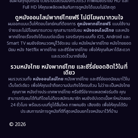
ชมผ่านทุกอุปกรณ์ ด้วยระบบสตรีมมิ่งที่รวดเร็ว ภาพคมชัดระดับ HD และ
Full HD ให้คุณเพลิดเพลินกับการดูหนังได้แบบไม่มีสะดุด
Dystopian
(17)
ดูหนังออนไลน์พากย์ไทยฟรี ไม่มีโฆษณากวนใจ
Emotional
(61)
ผมออกแบบเว็บให้ตอบโจทย์คนที่ต้องการ
ดูหนังพากย์ไทยฟรี
แบบใช้งาน
ง่ายและไม่มีโฆษณารบกวน คุณสามารถรับชม
หนังออนไลน์ไทย
และหนัง
พากย์ไทยเรื่องดังได้แบบต่อเนื่อง รองรับทุกระบบทั้ง iOS, Android และ
Epic มหากาพย์
(227)
Smart TV ผมยังจัดหมวดหมู่ไว้ชัดเจน เช่น หนังใหม่พากย์ไทย หนังไทยยอด
นิยม หนัง Netflix พากย์ไทย และซีรี่ย์พากย์ไทย เพื่อให้คุณค้นหาได้สะดวก
Erotic
(36)
และรวดเร็วมากยิ่งขึ้น
รวมหนังไทย หนังพากย์ไทย และซีรี่ย์ยอดฮิตไว้ในที่
Family ครอบครัว
(375)
เดียว
ผมรวบรวมทั้ง
หนังออนไลน์ไทย
หนังพากย์ไทย และซีรี่ย์ยอดนิยมมาไว้ใน
Fantasy จินตนาการ
(338)
เว็บไซต์เดียว เพื่อให้คุณเข้าถึงความบันเทิงได้ครบถ้วน ไม่ว่าจะเป็นหนังไทย
คุณภาพ หนังต่างประเทศพากย์ไทย หรือซีรี่ย์จากแพลตฟอร์มดัง คุณ
Fiction
(9)
สามารถรับชมได้ทันทีโดยไม่ต้องสมัครสมาชิก ผมยังอัปเดตเนื้อหาใหม่ตลอด
24 ชั่วโมง พร้อมระบบที่ดูได้ลื่นไหล ภาพคมชัด เสียงชัด เพื่อให้คุณได้รับ
Film
(57)
ประสบการณ์การดูหนังที่ดีที่สุดเหมือนยกโรงหนังมาไว้ที่บ้าน
Gothic
(3)
© 2026
Grief
(7)