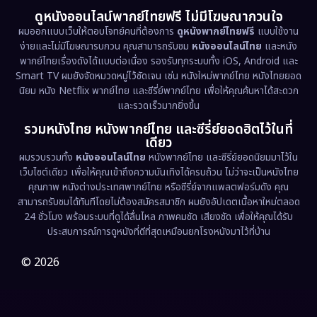
ดูหนังออนไลน์พากย์ไทยฟรี ไม่มีโฆษณากวนใจ
Emotional
(61)
ผมออกแบบเว็บให้ตอบโจทย์คนที่ต้องการ
ดูหนังพากย์ไทยฟรี
แบบใช้งาน
ง่ายและไม่มีโฆษณารบกวน คุณสามารถรับชม
หนังออนไลน์ไทย
และหนัง
พากย์ไทยเรื่องดังได้แบบต่อเนื่อง รองรับทุกระบบทั้ง iOS, Android และ
Epic มหากาพย์
(227)
Smart TV ผมยังจัดหมวดหมู่ไว้ชัดเจน เช่น หนังใหม่พากย์ไทย หนังไทยยอด
นิยม หนัง Netflix พากย์ไทย และซีรี่ย์พากย์ไทย เพื่อให้คุณค้นหาได้สะดวก
Erotic
(36)
และรวดเร็วมากยิ่งขึ้น
รวมหนังไทย หนังพากย์ไทย และซีรี่ย์ยอดฮิตไว้ในที่
Family ครอบครัว
(375)
เดียว
ผมรวบรวมทั้ง
หนังออนไลน์ไทย
หนังพากย์ไทย และซีรี่ย์ยอดนิยมมาไว้ใน
Fantasy จินตนาการ
(338)
เว็บไซต์เดียว เพื่อให้คุณเข้าถึงความบันเทิงได้ครบถ้วน ไม่ว่าจะเป็นหนังไทย
คุณภาพ หนังต่างประเทศพากย์ไทย หรือซีรี่ย์จากแพลตฟอร์มดัง คุณ
Fiction
(9)
สามารถรับชมได้ทันทีโดยไม่ต้องสมัครสมาชิก ผมยังอัปเดตเนื้อหาใหม่ตลอด
24 ชั่วโมง พร้อมระบบที่ดูได้ลื่นไหล ภาพคมชัด เสียงชัด เพื่อให้คุณได้รับ
Film
(57)
ประสบการณ์การดูหนังที่ดีที่สุดเหมือนยกโรงหนังมาไว้ที่บ้าน
Gothic
(3)
© 2026
Grief
(7)