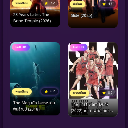
7.2
พากย์ไทย
4.6
ซับไทย
28 Years Later: The
Slide (2025)
Bone Temple (2026) 28
ปีให้หลัง เชื้อเขมือบคน:
วิหารซากกะโหลก
Full HD
Full HD
6.2
พากย์ไทย
8.0
พากย์ไทย
The Meg เม็ก โคตรหลาม
The Frist Slam Dunk
พันล้านปี (2018)
(2022) เดอะ เฟิสต์ สแล
มดังก์