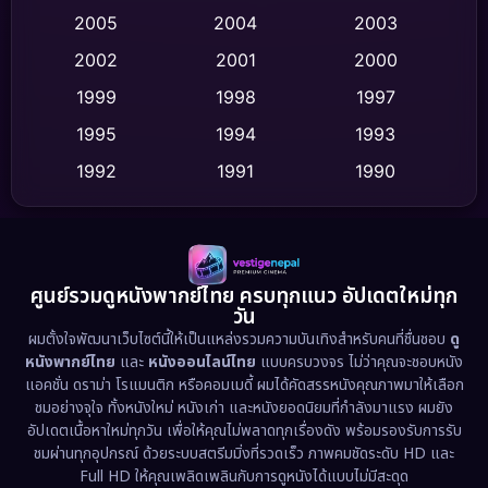
2005
2004
2003
Cult Film
(4)
2002
2001
2000
Culture
(9)
1999
1998
1997
Dance เต้น
1995
1994
1993
(10)
1992
1991
1990
Detective สืบสวน
(62)
1989
1988
1986
Detective สืบสวน
(77)
1985
1983
1982
1981
1978
1974
Disaster
(13)
ศูนย์รวมดูหนังพากย์ไทย ครบทุกแนว อัปเดตใหม่ทุก
วัน
1971
1962
Disney+
(5)
ผมตั้งใจพัฒนาเว็บไซต์นี้ให้เป็นแหล่งรวมความบันเทิงสำหรับคนที่ชื่นชอบ
ดู
หนังพากย์ไทย
และ
หนังออนไลน์ไทย
แบบครบวงจร ไม่ว่าคุณจะชอบหนัง
Documentary สารคดี
(94)
แอคชั่น ดราม่า โรแมนติก หรือคอมเมดี้ ผมได้คัดสรรหนังคุณภาพมาให้เลือก
ชมอย่างจุใจ ทั้งหนังใหม่ หนังเก่า และหนังยอดนิยมที่กำลังมาแรง ผมยัง
อัปเดตเนื้อหาใหม่ทุกวัน เพื่อให้คุณไม่พลาดทุกเรื่องดัง พร้อมรองรับการรับ
Drama ดราม่า
(1,513)
ชมผ่านทุกอุปกรณ์ ด้วยระบบสตรีมมิ่งที่รวดเร็ว ภาพคมชัดระดับ HD และ
Full HD ให้คุณเพลิดเพลินกับการดูหนังได้แบบไม่มีสะดุด
Dystopian
(17)