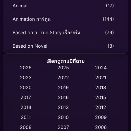
Animal
(17)
Animation การ์ตูน
(144)
Based on a True Story เรื่องจริง
(79)
Based on Novel
(8)
Biography ชีวิตจริง
(75)
เลือกดูตามปีที่ฉาย
2026
2025
2024
Black Comedy
(326)
2023
2022
2021
Classic หนังคลาสสิก
(47)
2020
2019
2018
2017
2016
2015
Comedy ตลก
(454)
2014
2013
2012
Coming-of-age ชีวิตวัยรุ่น
(63)
2011
2010
2009
Crime อาชญากรรม
(532)
2008
2007
2006