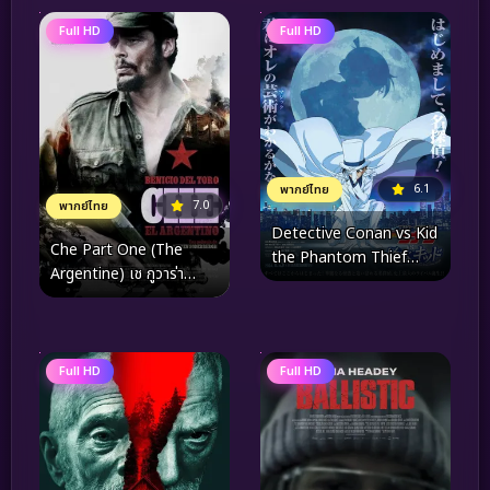
Full HD
Full HD
6.1
พากย์ไทย
7.0
พากย์ไทย
Detective Conan vs Kid
Che Part One (The
the Phantom Thief
Argentine) เช กูวาร่า
(2024) ยอดนักสืบจิ๋วโคนัน
สงครามปฏิวัติโลก ภาค 1
vs จอมโจรคิด
(2008)
Full HD
Full HD