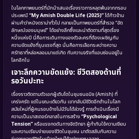
ในโลกภาพยนตร์ที่มักนำเสนอเรื่องราวการหลุดพ้นจากกรอบ
ประเพณี
“My Amish Double Life (2025)”
ได้ก้าวข้าม
ผ่านคำว่าหนังดราม่าทั่วไป กลายเป็นภาพยนตร์ที่สำรวจ “อัต
ลักษณ์ของมนุษย์” ได้อย่างลึกซึ้งและน่าติดตามที่สุดเรื่อง
หนึ่งแห่งปี นี่คือการเดินทางของตัวละครที่ต้องเผชิญกับ
ความขัดแย้งที่รุนแรงที่สุด นั่นคือการเลือกระหว่างความ
ศรัทธาที่หล่อหลอมมาแต่เกิด กับความจริงที่แอบซ่อนอยู่ใน
โลกอีกใบ
เจาะลึกความขัดแย้ง: ชีวิตสองด้านที่
รอวันปะทะ
เรื่องราวติดตามตัวเอกผู้เติบโตในชุมชนอมิช (Amish) ที่
เคร่งครัด แต่ในขณะเดียวกัน เขากลับมีชีวิตอีกด้านในโลก
สมัยใหม่ที่ผู้คนรอบข้างไม่มีวันได้ล่วงรู้ การดำเนินเรื่องมี
ความเป็นมาสเตอร์คลาสในการสร้าง
“Psychological
Tension”
หรือแรงกดดันทางจิตวิทยา ผู้กำกับใช้ความเงียบ
และความเรียบง่ายของชีวิตในชุมชน มาตัดสลับกับความ
วุ่นวายของชีวิตในเมืองใหญ่ได้อย่างชาญฉลาด