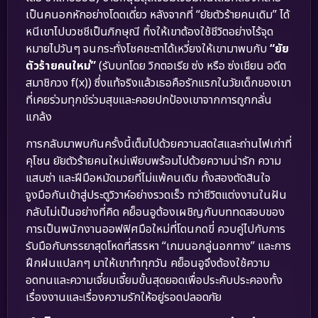
เป็นคนอกหักอย่างโดดเดี่ยว หลังจากที่ “ยัยตัวร้ายคนเดิม” ได้
หนีเขาไปบวชชีเป็นภิกษุณี ทิ้งให้เขาต้องใช้ชีวิตอย่างไร้จุด
หมายไปวันๆ จนกระทั่งโชคชะตาได้เหวี่ยงให้เขามาพบกับ
“ยัย
ตัวร้ายคนใหม่”
(รับบทโดย วิกตอเรีย ซ่ง หรือ ซ่งเชียน อดีต
สมาชิกวง f(x)) ซึ่งแท้จริงแล้วเธอคือรักแรกในวัยเด็กของเขา
ที่เคยร่วมทุกข์ร่วมสุขและคอยปกป้องเขาจากการถูกกลั่น
แกล้ง
การกลับมาพบกันครั้งนี้เต็มไปด้วยความสดใสและถ่านไฟเก่าที่
คุโชน ยัยตัวร้ายคนใหม่เพียบพร้อมไปด้วยความน่ารัก ความ
แสบซ่า และฝีมือหมัดมวยที่ไม่แพ้คนเดิม ทั้งสองตัดสินใจ
จูงมือกันเข้าสู่ประตูวิวาห์อย่างรวดเร็ว ทว่าชีวิตแต่งงานในฝัน
กลับไม่เป็นอย่างที่คิด คย็อนอูต้องเผชิญกับบททดสอบของ
การเป็นพนักงานออฟฟิศมือใหม่ที่โดนกดขี่ ควบคู่ไปกับการ
รับมือกับภรรยาสุดโหดที่สรรหา “เกมนอกลู่นอกทาง” และการ
ฝึกฝนแปลกๆ มาให้เขาทำทุกวัน คย็อนอูจึงต้องใช้ความ
อดทนและความเจี๋ยมเจี้ยมขั้นสุดยอดเพื่อประคับประคองทั้ง
เรื่องงานและเรื่องความรักให้อยู่รอดปลอดภัย