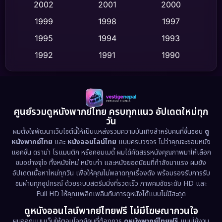
2002
2001
2000
Culture
(9)
1999
1998
1997
Dance เต้น
1995
1994
1993
(10)
1992
1991
1990
Detective สืบสวน
(62)
1989
1988
1986
Detective สืบสวน
(77)
1985
1983
1982
1981
1978
1974
Disaster
(13)
ศูนย์รวมดูหนังพากย์ไทย ครบทุกแนว อัปเดตใหม่ทุก
วัน
1971
1962
Disney+
(5)
ผมตั้งใจพัฒนาเว็บไซต์นี้ให้เป็นแหล่งรวมความบันเทิงสำหรับคนที่ชื่นชอบ
ดู
หนังพากย์ไทย
และ
หนังออนไลน์ไทย
แบบครบวงจร ไม่ว่าคุณจะชอบหนัง
Documentary สารคดี
(94)
แอคชั่น ดราม่า โรแมนติก หรือคอมเมดี้ ผมได้คัดสรรหนังคุณภาพมาให้เลือก
ชมอย่างจุใจ ทั้งหนังใหม่ หนังเก่า และหนังยอดนิยมที่กำลังมาแรง ผมยัง
อัปเดตเนื้อหาใหม่ทุกวัน เพื่อให้คุณไม่พลาดทุกเรื่องดัง พร้อมรองรับการรับ
Drama ดราม่า
(1,513)
ชมผ่านทุกอุปกรณ์ ด้วยระบบสตรีมมิ่งที่รวดเร็ว ภาพคมชัดระดับ HD และ
Full HD ให้คุณเพลิดเพลินกับการดูหนังได้แบบไม่มีสะดุด
Dystopian
(17)
ดูหนังออนไลน์พากย์ไทยฟรี ไม่มีโฆษณากวนใจ
Emotional
(61)
ผมออกแบบเว็บให้ตอบโจทย์คนที่ต้องการ
ดูหนังพากย์ไทยฟรี
แบบใช้งาน