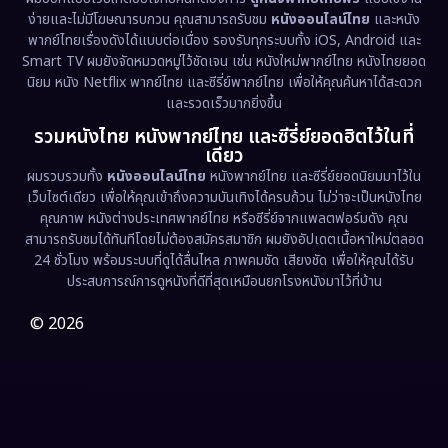
ง่ายและไม่มีโฆษณารบกวน คุณสามารถรับชม
หนังออนไลน์ไทย
และหนัง
พากย์ไทยเรื่องดังได้แบบต่อเนื่อง รองรับทุกระบบทั้ง iOS, Android และ
Epic มหากาพย์
(227)
Smart TV ผมยังจัดหมวดหมู่ไว้ชัดเจน เช่น หนังใหม่พากย์ไทย หนังไทยยอด
นิยม หนัง Netflix พากย์ไทย และซีรี่ย์พากย์ไทย เพื่อให้คุณค้นหาได้สะดวก
Erotic
(36)
และรวดเร็วมากยิ่งขึ้น
รวมหนังไทย หนังพากย์ไทย และซีรี่ย์ยอดฮิตไว้ในที่
Family ครอบครัว
(375)
เดียว
ผมรวบรวมทั้ง
หนังออนไลน์ไทย
หนังพากย์ไทย และซีรี่ย์ยอดนิยมมาไว้ใน
Fantasy จินตนาการ
(338)
เว็บไซต์เดียว เพื่อให้คุณเข้าถึงความบันเทิงได้ครบถ้วน ไม่ว่าจะเป็นหนังไทย
คุณภาพ หนังต่างประเทศพากย์ไทย หรือซีรี่ย์จากแพลตฟอร์มดัง คุณ
Fiction
(9)
สามารถรับชมได้ทันทีโดยไม่ต้องสมัครสมาชิก ผมยังอัปเดตเนื้อหาใหม่ตลอด
24 ชั่วโมง พร้อมระบบที่ดูได้ลื่นไหล ภาพคมชัด เสียงชัด เพื่อให้คุณได้รับ
Film
(57)
ประสบการณ์การดูหนังที่ดีที่สุดเหมือนยกโรงหนังมาไว้ที่บ้าน
Gothic
(3)
© 2026
Grief
(7)
HBO GO
(6)