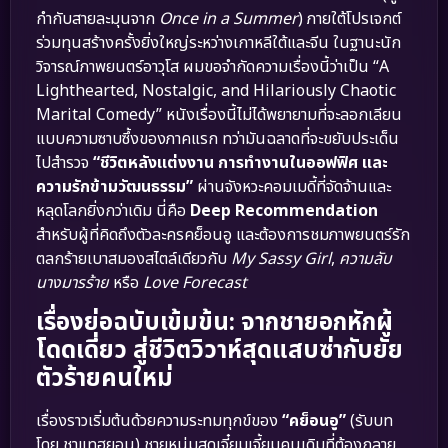
กำกับสายละมุนจาก
Once in a Summer
) ภายใต้โปรเจกต์
ร่วมทุนสร้างครั้งยิ่งใหญ่ระหว่างเกาหลีใต้และจีน ในฐานะนัก
วิจารณ์ภาพยนตร์อาวุโส ผมขอจำกัดความเรื่องนี้ว่าเป็น “A
Lighthearted, Nostalgic, and Hilariously Chaotic
Marital Comedy” หนังเรื่องนี้ไม่ได้พยายามที่จะลอกเลียน
แบบความซาบซึ้งของภาคแรก ทว่ามันฉลาดที่จะขยับประเด็น
ไปสำรวจ
“ชีวิตหลังแต่งงาน การทำงานในออฟฟิศ และ
ความรักข้ามวัฒนธรรม”
ผ่านจังหวะคอมเมดี้ที่จัดจ้านและ
หลุดโลกยิ่งกว่าเดิม นี่คือ
Deep Recommendation
สำหรับผู้ที่คิดถึงตัวละครคย็อนอู และต้องการชมภาพยนตร์รัก
ตลกร้ายเบาสมองสไตล์เดียวกับ
My Sassy Girl
,
ความลับ
นางมารร้าย
หรือ
Love Forecast
เรื่องย่อฉบับเข้มข้น: จากชายอกหักผู้
โดดเดี่ยว สู่ชีวิตวิวาห์สุดแสบซ่ากับยัย
ตัวร้ายคนใหม่
เรื่องราวเริ่มต้นด้วยความระทมทุกข์ของ
“คย็อนอู”
(รับบท
โดย ชาแทฮยอน) ชายหนุ่มสุดเจี๋ยมเจี้ยมคนเดิมที่ต้องกลาย