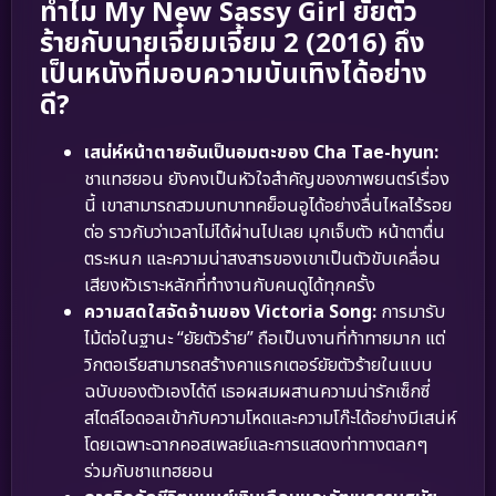
ทำไม My New Sassy Girl ยัยตัว
ร้ายกับนายเจี๋ยมเจี้ยม 2 (2016) ถึง
เป็นหนังที่มอบความบันเทิงได้อย่าง
ดี?
เสน่ห์หน้าตายอันเป็นอมตะของ Cha Tae-hyun:
ชาแทฮยอน ยังคงเป็นหัวใจสำคัญของภาพยนตร์เรื่อง
นี้ เขาสามารถสวมบทบาทคย็อนอูได้อย่างลื่นไหลไร้รอย
ต่อ ราวกับว่าเวลาไม่ได้ผ่านไปเลย มุกเจ็บตัว หน้าตาตื่น
ตระหนก และความน่าสงสารของเขาเป็นตัวขับเคลื่อน
เสียงหัวเราะหลักที่ทำงานกับคนดูได้ทุกครั้ง
ความสดใสจัดจ้านของ Victoria Song:
การมารับ
ไม้ต่อในฐานะ “ยัยตัวร้าย” ถือเป็นงานที่ท้าทายมาก แต่
วิกตอเรียสามารถสร้างคาแรกเตอร์ยัยตัวร้ายในแบบ
ฉบับของตัวเองได้ดี เธอผสมผสานความน่ารักเซ็กซี่
สไตล์ไอดอลเข้ากับความโหดและความโก๊ะได้อย่างมีเสน่ห์
โดยเฉพาะฉากคอสเพลย์และการแสดงท่าทางตลกๆ
ร่วมกับชาแทฮยอน