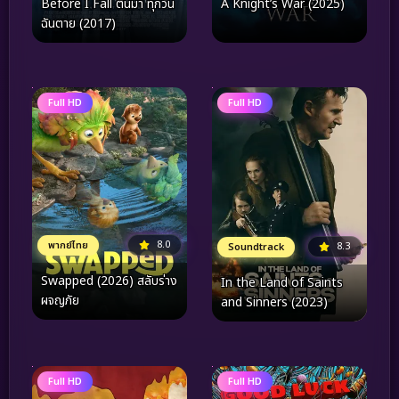
Before I Fall ตื่นมา ทุกวัน
A Knight’s War (2025)
ฉันตาย (2017)
Full HD
Full HD
8.0
พากย์ไทย
8.3
Soundtrack
Swapped (2026) สลับร่าง
In the Land of Saints
ผจญภัย
and Sinners (2023)
Full HD
Full HD