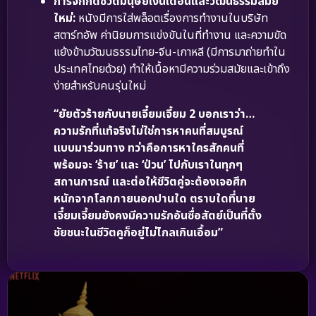
การจิกกัดชีวิตมนุษย์เงินเดือนและวัฒนธรรมสมัย
ใหม่:
หนังมีการใส่พล็อตเรื่องการทำงานในบริษัท
สตาร์ทอัพ ค่านิยมการแข่งขันในที่ทำงาน และความขัด
แย้งข้ามวัฒนธรรมไทย-จีน-เกาหลี (มีการมาถ่ายทำใน
ประเทศไทยด้วย) ทำให้เนื้อหามีความร่วมสมัยและเข้าถึง
ง่ายสำหรับคนรุ่นใหม่
“ยัยตัวร้ายกับนายเจี๋ยมเจี้ยม 2 บอกเราว่า…
ความรักที่แท้จริงไม่ใช่การหาคนที่สมบูรณ์
แบบมาร่วมทาง ทว่าคือการหาใครสักคนที่
พร้อมจะ ‘ร้าย’ และ ‘ป่วน’ ไปกับเราในทุกๆ
สถานการณ์ และต่อให้ชีวิตคู่จะต้องเจอศึก
หนักจากโลกภายนอกปานใด ตราบใดที่นาย
เจี๋ยมเจี้ยมยังคงมีความรักอันซื่อสัตย์เป็นที่ตั้ง
ชัยชนะในชีวิตคูก็อยู่ไม่ไกลเกินเอื้อม”