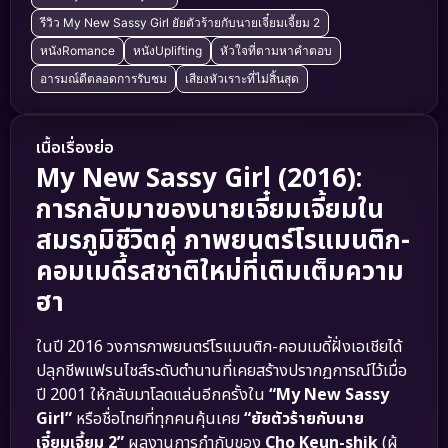
รีวิว My New Sassy Girl ยัยตัวร้ายกับนายเจี๋ยมเจี้ยม 2
หนังRomance
หนังUplifting
หัวใจที่ตามหาคำตอบ
อารมณ์ดีตลอดการรับชม
เสียงหัวเราะที่ไม่สิ้นสุด
เนื้อเรื่องย่อ
My New Sassy Girl (2016):
การกลับมาของนายเจี๋ยมเจี้ยมใน
สมรภูมิชีวิตคู่ ภาพยนตร์โรแมนติก-
คอมเมดี้รสชาติใหม่ที่เติมเต็มความ
ฮา
ในปี 2016 วงการภาพยนตร์โรแมนติก-คอมเมดี้ฝั่งเอเชียได้
ปลุกชีพแฟรนไชส์ระดับตำนานที่เคยสร้างปรากฏการณ์ไว้เมื่อ
ปี 2001 ให้กลับมาโลดแล่นอีกครั้งใน
“My New Sassy
Girl”
หรือชื่อไทยที่ทุกคนคุ้นเคย
“ยัยตัวร้ายกับนาย
เจี๋ยมเจี้ยม 2”
ผลงานการกำกับของ
Cho Keun-shik
(ผู้