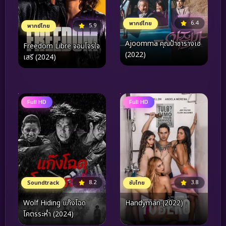
6.4
พากย์ไทย
5.9
พากย์ไทย
Ajoomma คุณป้าซารางเฮ
Freedom Libre จอมโจรใจ
(2022)
เสรี (2024)
Full HD
Full HD
8.2
3.8
Soundtrack
ซับไทย
Wolf Hiding แก๊งโฉด
Handyman (2022)
โคตรระห่ำ (2024)