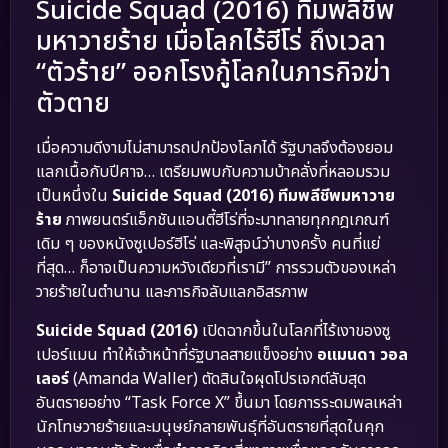
Suicide Squad (2016) ทีมพลีชีพ
มหาวายร้าย เมื่อโลกไร้ฮีโร่ ถึงเวลา
“ตัวร้าย” ออกโรงกู้โลกในภารกิจฆ่า
ตัวตาย
เมื่อความดีงามไม่สามารถปกป้องโลกได้ รัฐบาลจึงต้องยอม
แลกเนื้อกับปีศาจ… เตรียมพบกับความบ้าคลั่งที่หลอมรวม
เป็นหนึ่งใน
Suicide Squad (2016) ทีมพลีชีพมหาวาย
ร้าย
ภาพยนตร์แอ็กชันแอนตี้ฮีโร่ที่จะมาทลายทุกกฎเกณฑ์
เดิม ๆ ของหนังซูเปอร์ฮีโร่ และพิสูจน์ว่าบางครั้ง คนที่แย่
ที่สุด… ก็อาจเป็นความหวังเดียวที่เรามี” การรวมตัวของเหล่า
วายร้ายในตำนาน และภารกิจลับแลกอิสรภาพ
Suicide Squad (2016)
เปิดฉากขึ้นในโลกที่ไร้เงาของซู
เปอร์แมน ทำให้เจ้าหน้าที่รัฐบาลสายแข็งอย่าง
อแมนดา วอล
เลอร์
(Amanda Waller) ตัดสินใจผุดโปรเจกต์ลับสุด
อันตรายอย่าง “Task Force X” ขึ้นมา โดยการระดมพลเหล่า
นักโทษวายร้ายและมนุษย์กลายพันธุ์ที่อันตรายที่สุดในคุก