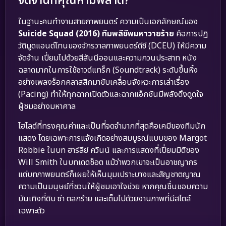
จัดจ้านที่คุณห้ามพลาด?
ในฐานะคนทำงานสายภาพยนตร์ ความเป็นเอกลักษณ์ของ
Suicide Squad (2016) ทีมพลีชีพมหาวายร้าย
คือการปฏิ
วัติมูดแอนด์โทนของจักรวาลภาพยนตร์ดีซี (DCEU) ให้มีความ
จัดจ้าน เปี่ยมไปด้วยสีสันนีออนและความกวนประสาท หนัง
ฉลาดมากในการใช้ซาวด์แทร็ก (Soundtrack) ระดับขึ้นหิ้ง
อย่างเพลงร็อกคลาสสิกมาขับเคลื่อนจังหวะการเล่าเรื่อง
(Pacing) ทำให้ทุกฉากเปิดตัวและฉากแอ็กชันมีพลังดึงดูดใจ
ผู้ชมอย่างมหาศาล
ไฮไลต์ที่ทรงคุณค่าและเป็นที่จดจำมากที่สุดคือเคมีของทีมนัก
แสดง โดยเฉพาะการแจ้งเกิดอย่างสมบูรณ์แบบของ Margot
Robbie ในบท ฮาร์ลีย์ ควินน์ และการแสดงที่เปี่ยมมิติของ
Will Smith ในบทเดดช็อต แม้ว่าพวกเขาจะเป็นอาชญากร
แต่บทภาพยนตร์ก็เผยให้เห็นมุมเปราะบางและสัญชาตญาณ
ความเป็นมนุษย์ที่ชวนให้ผู้ชมเอาใจช่วย หากคุณชื่นชอบความ
บันเทิงที่ดิบ ซ่า ตลกร้าย และเต็มไปด้วยงานภาพที่มีสไตล์
เฉพาะตัว