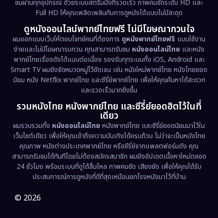
ชมผ่านทุกอุปกรณ์ ด้วยระบบสตรีมมิ่งที่รวดเร็ว ภาพคมชัดระดับ HD และ
Full HD ให้คุณเพลิดเพลินกับการดูหนังได้แบบไม่มีสะดุด
Dystopian
(17)
ดูหนังออนไลน์พากย์ไทยฟรี ไม่มีโฆษณากวนใจ
Emotional
(61)
ผมออกแบบเว็บให้ตอบโจทย์คนที่ต้องการ
ดูหนังพากย์ไทยฟรี
แบบใช้งาน
ง่ายและไม่มีโฆษณารบกวน คุณสามารถรับชม
หนังออนไลน์ไทย
และหนัง
พากย์ไทยเรื่องดังได้แบบต่อเนื่อง รองรับทุกระบบทั้ง iOS, Android และ
Epic มหากาพย์
(227)
Smart TV ผมยังจัดหมวดหมู่ไว้ชัดเจน เช่น หนังใหม่พากย์ไทย หนังไทยยอด
นิยม หนัง Netflix พากย์ไทย และซีรี่ย์พากย์ไทย เพื่อให้คุณค้นหาได้สะดวก
Erotic
(36)
และรวดเร็วมากยิ่งขึ้น
รวมหนังไทย หนังพากย์ไทย และซีรี่ย์ยอดฮิตไว้ในที่
Family ครอบครัว
(375)
เดียว
ผมรวบรวมทั้ง
หนังออนไลน์ไทย
หนังพากย์ไทย และซีรี่ย์ยอดนิยมมาไว้ใน
Fantasy จินตนาการ
(338)
เว็บไซต์เดียว เพื่อให้คุณเข้าถึงความบันเทิงได้ครบถ้วน ไม่ว่าจะเป็นหนังไทย
คุณภาพ หนังต่างประเทศพากย์ไทย หรือซีรี่ย์จากแพลตฟอร์มดัง คุณ
Fiction
(9)
สามารถรับชมได้ทันทีโดยไม่ต้องสมัครสมาชิก ผมยังอัปเดตเนื้อหาใหม่ตลอด
24 ชั่วโมง พร้อมระบบที่ดูได้ลื่นไหล ภาพคมชัด เสียงชัด เพื่อให้คุณได้รับ
Film
(57)
ประสบการณ์การดูหนังที่ดีที่สุดเหมือนยกโรงหนังมาไว้ที่บ้าน
Gothic
(3)
© 2026
Grief
(7)