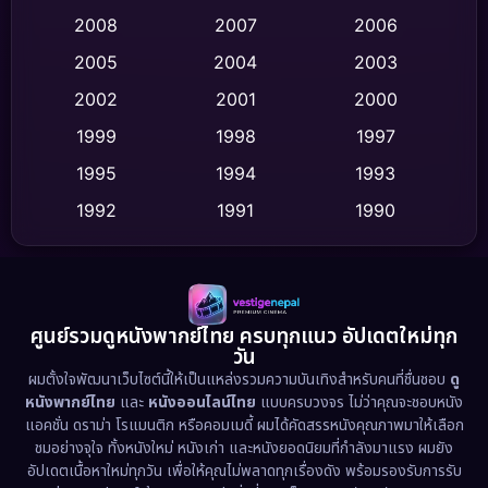
Crime อาชญากรรม
(532)
2008
2007
2006
2005
2004
2003
Cult Film
(4)
2002
2001
2000
Culture
(9)
1999
1998
1997
Dance เต้น
1995
1994
1993
(10)
1992
1991
1990
Detective สืบสวน
(62)
1989
1988
1986
Detective สืบสวน
(77)
1985
1983
1982
1981
1978
1974
Disaster
(13)
ศูนย์รวมดูหนังพากย์ไทย ครบทุกแนว อัปเดตใหม่ทุก
วัน
1971
1962
Disney+
(5)
ผมตั้งใจพัฒนาเว็บไซต์นี้ให้เป็นแหล่งรวมความบันเทิงสำหรับคนที่ชื่นชอบ
ดู
หนังพากย์ไทย
และ
หนังออนไลน์ไทย
แบบครบวงจร ไม่ว่าคุณจะชอบหนัง
Documentary สารคดี
(94)
แอคชั่น ดราม่า โรแมนติก หรือคอมเมดี้ ผมได้คัดสรรหนังคุณภาพมาให้เลือก
ชมอย่างจุใจ ทั้งหนังใหม่ หนังเก่า และหนังยอดนิยมที่กำลังมาแรง ผมยัง
อัปเดตเนื้อหาใหม่ทุกวัน เพื่อให้คุณไม่พลาดทุกเรื่องดัง พร้อมรองรับการรับ
Drama ดราม่า
(1,513)