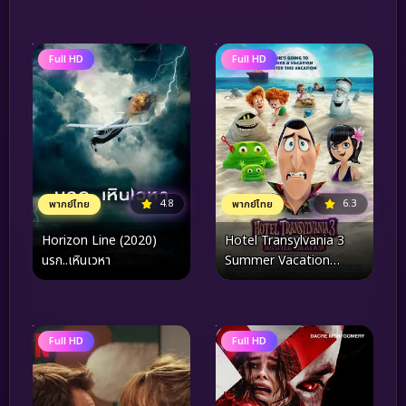
Full HD
Full HD
4.8
6.3
พากย์ไทย
พากย์ไทย
Horizon Line (2020)
Hotel Transylvania 3
นรก..เหินเวหา
Summer Vacation
(2018) โรงแรมผีหนี ไปพัก
ร้อน 3 ซัมเมอร์หฤหรรษ์
Full HD
Full HD