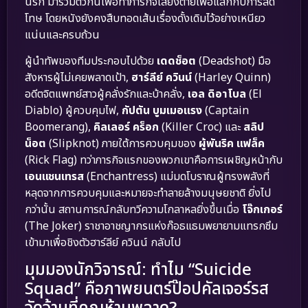
นรก มารวมตัวกันเพื่อทำภารกิจเสี่ยงตายเพื่อแลกกับการลด
โทษ โดยหนังยังคงสืบทอดเส้นเรื่องดั้งเดิมไว้อย่างเหนียว
แน่นและครบถ้วน
ผู้นำทัพของทีมประกอบไปด้วย
เดดช็อต
(Deadshot) มือ
สังหารผู้ไม่เคยพลาดเป้า,
ฮาร์ลีย์ ควินน์
(Harley Quinn)
อดีตจิตแพทย์สาวผู้คลั่งรักและบ้าคลั่ง,
เอล ดิอาโบล
(El
Diablo) ผู้ควบคุมไฟ,
กัปตัน บูมเมอแรง
(Captain
Boomerang),
คิลเลอร์ คร็อก
(Killer Croc) และ
สลิป
น็อต
(Slipknot) ภายใต้การควบคุมของ
ผู้พันริค แฟล็ค
(Rick Flag) ทว่าภารกิจแรกของพวกเขาคือการเผชิญหน้ากับ
เอนแชนเทรส
(Enchantress) แม่มดโบราณผู้ทรงพลังที่
หลุดจากการควบคุมและหมายจะทำลายล้างมนุษยชาติ ยิ่งไป
กว่านั้น สถานการณ์กลับทวีความโกลาหลยิ่งขึ้นเมื่อ
โจ๊กเกอร์
(The Joker) ราชาอาชญากรแห่งก๊อธแธมพยายามแทรกซึม
เข้ามาเพื่อชิงตัวฮาร์ลีย์ ควินน์ กลับไป
มุมมองนักวิจารณ์: ทำไม “Suicide
Squad” คือภาพยนตร์ป๊อปคัลเจอร์รส