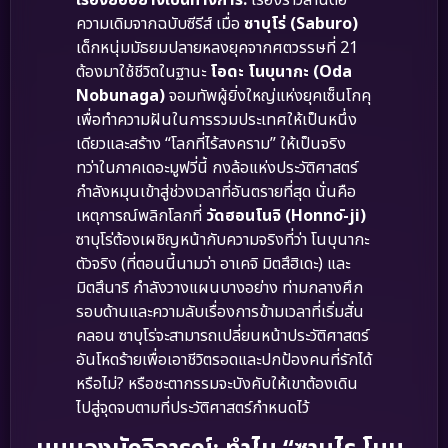
เรื่องย่ออย่างเป็นทางการ:
เรื่องราวสานต่อ
ความเดิมจากฉบับซีรีส์ เมื่อ
ซาบุโร่ (Saburo)
เด็กหนุ่มมัธยมปลายหลงยุคจากศตวรรษที่ 21
ต้องมาใช้ชีวิตในฐานะ
โอดะ โนบุนากะ (Oda
Nobunaga)
จอมทัพผู้ยิ่งใหญ่แห่งยุคเซ็นโกคุ
เพื่อทำความฝันในการรวมประเทศให้เป็นหนึ่ง
เดียวและสร้าง “โลกที่ไร้สงคราม” ให้เป็นจริง
ทว่าในภาคเดอะมูฟวี่นี้ กงล้อแห่งประวัติศาสตร์
กำลังหมุนเข้าสู่ช่วงเวลาที่อันตรายที่สุด นั่นคือ
เหตุการณ์พลิกโลกที่
วัดฮอนโนจิ (Honnō-ji)
ซาบุโร่ต้องเผชิญหน้ากับความจริงที่ว่า โนบุนากะ
ตัวจริง (ที่ตอนนี้นามว่า อาเคจิ มิตสึฮิเดะ) และ
มิตสึนาริ กำลังวางแผนบางอย่าง ท่ามกลางศึก
รอบด้านและความลับเรื่องการข้ามเวลาที่เริ่มสั่น
คลอน ซาบุโร่จะสามารถเปลี่ยนหน้าประวัติศาสตร์
อันโหดร้ายเพื่อเอาชีวิตรอดและปกป้องคนที่รักได้
หรือไม่? หรือชะตากรรมจะบังคับให้เขาต้องเดิน
ไปสู่จุดจบตามที่ประวัติศาสตร์กำหนดไว้