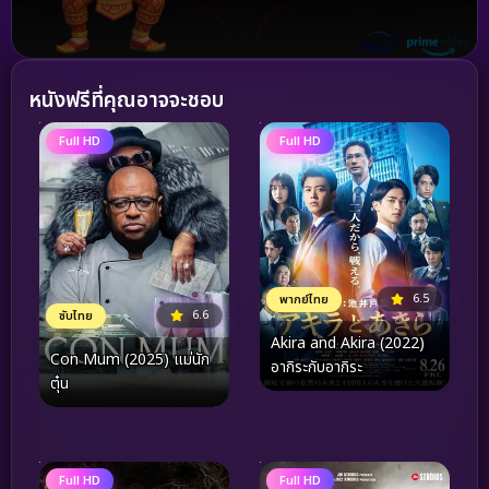
หนังฟรีที่คุณอาจจะชอบ
Full HD
Full HD
6.5
พากย์ไทย
6.6
ซับไทย
Akira and Akira (2022)
Con Mum (2025) แม่นัก
อากิระกับอากิระ
ตุ๋น
Full HD
Full HD