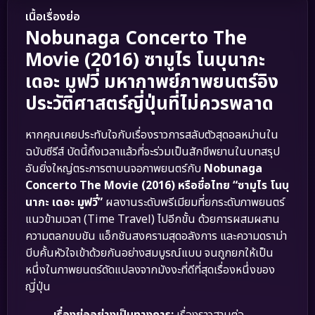
เนื้อเรื่องย่อ
Nobunaga Concerto The
Movie (2016) ซามูไร โนบุนากะ
เดอะ มูฟวี่ มหากาพย์ภาพยนตร์อิง
ประวัติศาสตร์ญี่ปุ่นที่ไม่ควรพลาด
หากคุณเคยประทับใจกับเรื่องราวการสลับตัวสุดอลหม่านใน
ฉบับซีรีส์ บัดนี้ถึงเวลาแล้วที่จะร่วมเป็นสักขีพยานในบทสรุป
อันยิ่งใหญ่ตระการตาบนจอภาพยนตร์กับ
Nobunaga
Concerto The Movie (2016) หรือชื่อไทย “ซามูไร โนบุ
นากะ เดอะ มูฟวี่”
ผลงานระดับพรีเมียมที่ยกระดับภาพยนตร์
แนวข้ามเวลา (Time Travel) ไปอีกขั้น ด้วยการผสมผสาน
ความตลกขบขัน แอ็กชันสงครามสุดอลังการ และความดราม่า
บีบคั้นหัวใจเข้าด้วยกันอย่างสมบูรณ์แบบ จนถูกยกให้เป็น
หนึ่งในภาพยนตร์ดัดแปลงจากมังงะที่ดีที่สุดเรื่องหนึ่งของ
ญี่ปุ่น