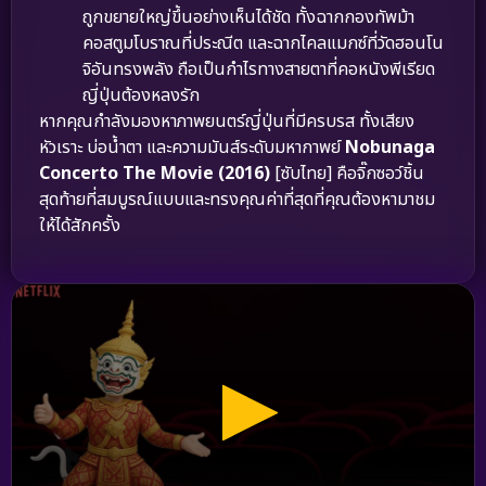
ถูกขยายใหญ่ขึ้นอย่างเห็นได้ชัด ทั้งฉากกองทัพม้า
คอสตูมโบราณที่ประณีต และฉากไคลแมกซ์ที่วัดฮอนโน
จิอันทรงพลัง ถือเป็นกำไรทางสายตาที่คอหนังพีเรียด
ญี่ปุ่นต้องหลงรัก
หากคุณกำลังมองหาภาพยนตร์ญี่ปุ่นที่มีครบรส ทั้งเสียง
หัวเราะ บ่อน้ำตา และความมันส์ระดับมหากาพย์
Nobunaga
Concerto The Movie (2016)
[ซับไทย] คือจิ๊กซอว์ชิ้น
สุดท้ายที่สมบูรณ์แบบและทรงคุณค่าที่สุดที่คุณต้องหามาชม
ให้ได้สักครั้ง