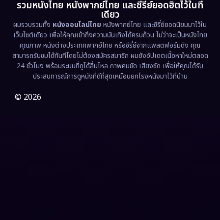
รวมหนังไทย หนังพากย์ไทย และซีรี่ย์ยอดฮิตไว้ในที่
Family ครอบครัว
(375)
เดียว
ผมรวบรวมทั้ง
หนังออนไลน์ไทย
หนังพากย์ไทย และซีรี่ย์ยอดนิยมมาไว้ใน
Fantasy จินตนาการ
(338)
เว็บไซต์เดียว เพื่อให้คุณเข้าถึงความบันเทิงได้ครบถ้วน ไม่ว่าจะเป็นหนังไทย
คุณภาพ หนังต่างประเทศพากย์ไทย หรือซีรี่ย์จากแพลตฟอร์มดัง คุณ
Fiction
(9)
สามารถรับชมได้ทันทีโดยไม่ต้องสมัครสมาชิก ผมยังอัปเดตเนื้อหาใหม่ตลอด
24 ชั่วโมง พร้อมระบบที่ดูได้ลื่นไหล ภาพคมชัด เสียงชัด เพื่อให้คุณได้รับ
Film
(57)
ประสบการณ์การดูหนังที่ดีที่สุดเหมือนยกโรงหนังมาไว้ที่บ้าน
Gothic
(3)
© 2026
Grief
(7)
HBO GO
(6)
HBO Max
(3)
Healing
(15)
Heist
(27)