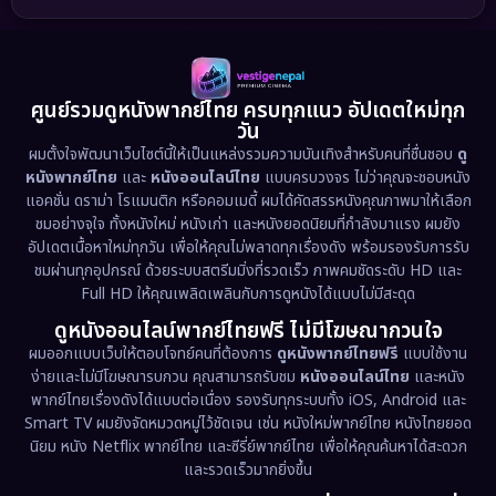
1989
1988
1986
Detective สืบสวน
(77)
1985
1983
1982
1981
1978
1974
Disaster
(13)
ศูนย์รวมดูหนังพากย์ไทย ครบทุกแนว อัปเดตใหม่ทุก
วัน
1971
1962
Disney+
(5)
ผมตั้งใจพัฒนาเว็บไซต์นี้ให้เป็นแหล่งรวมความบันเทิงสำหรับคนที่ชื่นชอบ
ดู
หนังพากย์ไทย
และ
หนังออนไลน์ไทย
แบบครบวงจร ไม่ว่าคุณจะชอบหนัง
Documentary สารคดี
(94)
แอคชั่น ดราม่า โรแมนติก หรือคอมเมดี้ ผมได้คัดสรรหนังคุณภาพมาให้เลือก
ชมอย่างจุใจ ทั้งหนังใหม่ หนังเก่า และหนังยอดนิยมที่กำลังมาแรง ผมยัง
อัปเดตเนื้อหาใหม่ทุกวัน เพื่อให้คุณไม่พลาดทุกเรื่องดัง พร้อมรองรับการรับ
Drama ดราม่า
(1,513)
ชมผ่านทุกอุปกรณ์ ด้วยระบบสตรีมมิ่งที่รวดเร็ว ภาพคมชัดระดับ HD และ
Full HD ให้คุณเพลิดเพลินกับการดูหนังได้แบบไม่มีสะดุด
Dystopian
(17)
ดูหนังออนไลน์พากย์ไทยฟรี ไม่มีโฆษณากวนใจ
Emotional
(61)
ผมออกแบบเว็บให้ตอบโจทย์คนที่ต้องการ
ดูหนังพากย์ไทยฟรี
แบบใช้งาน
ง่ายและไม่มีโฆษณารบกวน คุณสามารถรับชม
หนังออนไลน์ไทย
และหนัง
พากย์ไทยเรื่องดังได้แบบต่อเนื่อง รองรับทุกระบบทั้ง iOS, Android และ
Epic มหากาพย์
(227)
Smart TV ผมยังจัดหมวดหมู่ไว้ชัดเจน เช่น หนังใหม่พากย์ไทย หนังไทยยอด
นิยม หนัง Netflix พากย์ไทย และซีรี่ย์พากย์ไทย เพื่อให้คุณค้นหาได้สะดวก
Erotic
(36)
และรวดเร็วมากยิ่งขึ้น