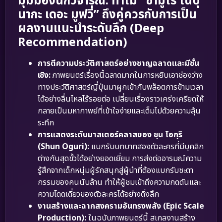
มุมมองนักวิจารณ์: ทำไม “ซามูไร โนบุ
นากะ เดอะ มูฟวี่” ถึงคู่ควรกับการเป็น
ผลงานแนะนำระดับลึก (Deep
Recommendation)
การตีความประวัติศาสตร์อย่างชาญฉลาดและมีชั้น
เชิง:
ภาพยนตร์เรื่องนี้ฉลาดมากในการหยิบเอาช่องว่าง
ทางประวัติศาสตร์ญี่ปุ่นมาผูกเข้ากับพล็อตการข้ามเวลา
ได้อย่างลื่นไหลไร้รอยต่อ เปลี่ยนเรื่องราวเคร่งเครียดให้
กลายเป็นมหากาพย์ที่เข้าใจง่ายและเต็มไปด้วยความลุ้น
ระทึก
การแสดงระดับมาสเตอร์คลาสของ ชุน โอกุริ
(Shun Oguri):
แบกรับบทบาทสองตัวละครที่มีบุคลิก
ต่างกันสุดขั้วได้อย่างยอดเยี่ยม การส่งต่ออารมณ์ความ
รู้สึกจากเด็กหนุ่มผู้รักสนุกสู่ผู้นำที่ต้องแบกรับชะตา
กรรมของคนนับล้าน ทำให้ผู้ชมเข้าถึงความกดดันและ
ความโดดเดี่ยวของตัวละครได้อย่างดิ่งลึก
งานสร้างและฉากสงครามอันทรงพลัง (Epic Scale
Production):
ในฉบับภาพยนตร์นี้ สเกลงานสร้าง