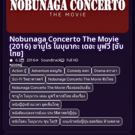
Nobunaga Concerto The Movie
(2016) ซามูไร โนบุนากะ เดอะ มูฟวี่ [ซับ
ไทย]
6.2
2016
Soundtrack
Full HD
หมวดหมู่
Action บู๊
Adventure ผจญภัย
Comedy ตลก
Drama ดราม่า
Sci-Fi วิทยาศาสตร์
Nobunaga Concerto The Movie ซับไทย
Nobunaga Concerto The Movie เรื่องย่อฉบับเต็ม
ซามูไร โนบุนากะ เดอะ มูฟวี่ พากย์ไทย เต็มเรื่อง
หนังญี่ปุ่นข้ามเวลา ยุคเซ็นโกคุ
หนังดัดแปลงจากมังงะ ประวัติศาสตร์ญี่ปุ่น
หนังโอดะ โนบุนากะ ชุน โอกุริ
แนะนำหนังญี่ปุ่น ยอดนิยม ห้ามพลาด