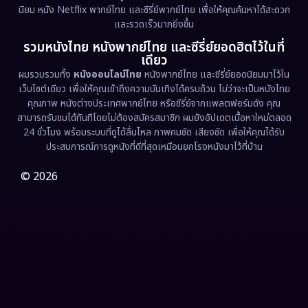
นิยม หนัง Netflix พากย์ไทย และซีรี่ย์พากย์ไทย เพื่อให้คุณค้นหาได้สะดวก
Erotic
(36)
และรวดเร็วมากยิ่งขึ้น
รวมหนังไทย หนังพากย์ไทย และซีรี่ย์ยอดฮิตไว้ในที่
Family ครอบครัว
(369)
เดียว
ผมรวบรวมทั้ง
หนังออนไลน์ไทย
หนังพากย์ไทย และซีรี่ย์ยอดนิยมมาไว้ใน
Fantasy จินตนาการ
(331)
เว็บไซต์เดียว เพื่อให้คุณเข้าถึงความบันเทิงได้ครบถ้วน ไม่ว่าจะเป็นหนังไทย
คุณภาพ หนังต่างประเทศพากย์ไทย หรือซีรี่ย์จากแพลตฟอร์มดัง คุณ
Fiction
(9)
สามารถรับชมได้ทันทีโดยไม่ต้องสมัครสมาชิก ผมยังอัปเดตเนื้อหาใหม่ตลอด
24 ชั่วโมง พร้อมระบบที่ดูได้ลื่นไหล ภาพคมชัด เสียงชัด เพื่อให้คุณได้รับ
Film
(57)
ประสบการณ์การดูหนังที่ดีที่สุดเหมือนยกโรงหนังมาไว้ที่บ้าน
Gothic
(3)
© 2026
Grief
(7)
HBO GO
(6)
HBO Max
(3)
Healing
(15)