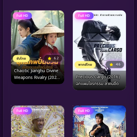
(2026)
Full HD
Full HD
6.2
ซับไทย
4.6
พากย์ไทย
Chaotic Jianghu Divine
Precious Cargo (2016)
Weapons Rivalry (2025)
ฉกแผนโจรกรรม ล่าคนอึด
ยุทธภพปั่นป่วน ชิงอาวุธ
ศักดิ์สิทธิ์
Full HD
Full HD