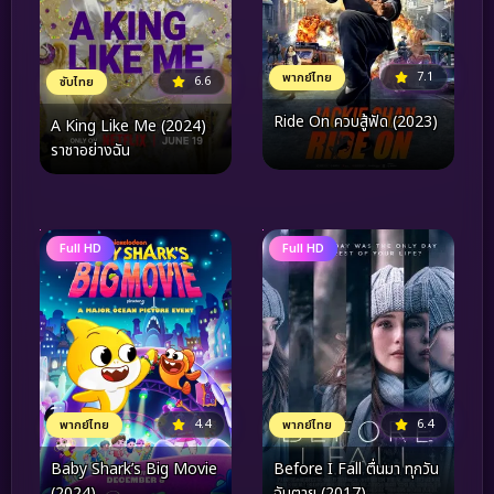
7.1
พากย์ไทย
6.6
ซับไทย
Ride On ควบสู้ฟัด (2023)
A King Like Me (2024)
ราชาอย่างฉัน
Full HD
Full HD
4.4
6.4
พากย์ไทย
พากย์ไทย
Baby Shark’s Big Movie
Before I Fall ตื่นมา ทุกวัน
(2024)
ฉันตาย (2017)