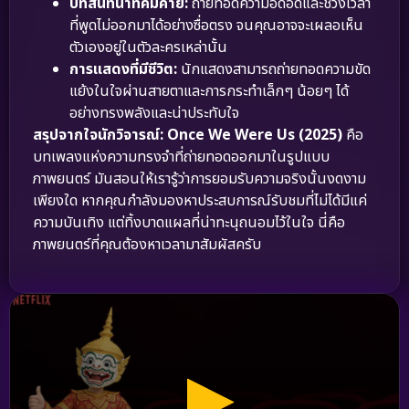
บทสนทนาที่คมคาย:
ถ่ายทอดความอึดอัดและช่วงเวลา
ที่พูดไม่ออกมาได้อย่างซื่อตรง จนคุณอาจจะเผลอเห็น
ตัวเองอยู่ในตัวละครเหล่านั้น
การแสดงที่มีชีวิต:
นักแสดงสามารถถ่ายทอดความขัด
แย้งในใจผ่านสายตาและการกระทำเล็กๆ น้อยๆ ได้
อย่างทรงพลังและน่าประทับใจ
สรุปจากใจนักวิจารณ์:
Once We Were Us (2025)
คือ
บทเพลงแห่งความทรงจำที่ถ่ายทอดออกมาในรูปแบบ
ภาพยนตร์ มันสอนให้เรารู้ว่าการยอมรับความจริงนั้นงดงาม
เพียงใด หากคุณกำลังมองหาประสบการณ์รับชมที่ไม่ได้มีแค่
ความบันเทิง แต่ทิ้งบาดแผลที่น่าทะนุถนอมไว้ในใจ นี่คือ
ภาพยนตร์ที่คุณต้องหาเวลามาสัมผัสครับ