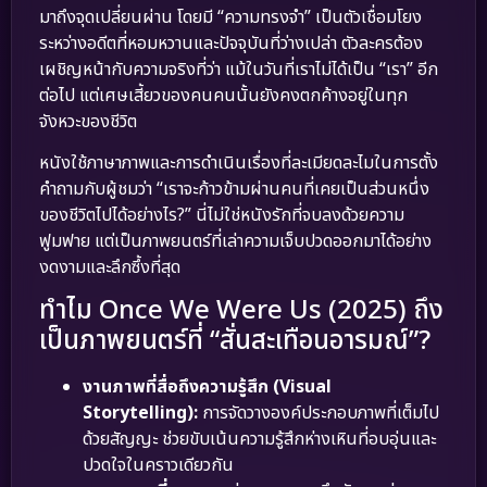
มาถึงจุดเปลี่ยนผ่าน โดยมี “ความทรงจำ” เป็นตัวเชื่อมโยง
ระหว่างอดีตที่หอมหวานและปัจจุบันที่ว่างเปล่า ตัวละครต้อง
เผชิญหน้ากับความจริงที่ว่า แม้ในวันที่เราไม่ได้เป็น “เรา” อีก
ต่อไป แต่เศษเสี้ยวของคนคนนั้นยังคงตกค้างอยู่ในทุก
จังหวะของชีวิต
หนังใช้ภาษาภาพและการดำเนินเรื่องที่ละเมียดละไมในการตั้ง
คำถามกับผู้ชมว่า “เราจะก้าวข้ามผ่านคนที่เคยเป็นส่วนหนึ่ง
ของชีวิตไปได้อย่างไร?” นี่ไม่ใช่หนังรักที่จบลงด้วยความ
ฟูมฟาย แต่เป็นภาพยนตร์ที่เล่าความเจ็บปวดออกมาได้อย่าง
งดงามและลึกซึ้งที่สุด
ทำไม Once We Were Us (2025) ถึง
เป็นภาพยนตร์ที่ “สั่นสะเทือนอารมณ์”?
งานภาพที่สื่อถึงความรู้สึก (Visual
Storytelling):
การจัดวางองค์ประกอบภาพที่เต็มไป
ด้วยสัญญะ ช่วยขับเน้นความรู้สึกห่างเหินที่อบอุ่นและ
ปวดใจในคราวเดียวกัน