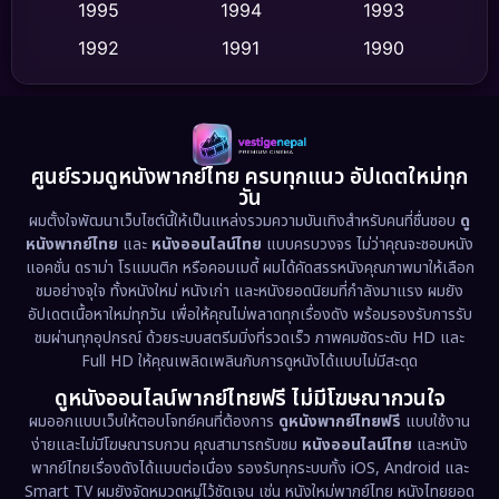
Dance เต้น
1995
1994
1993
(10)
1992
1991
1990
Detective สืบสวน
(75)
1989
1988
1986
Detective สืบสวน
(60)
1985
1983
1982
1981
1978
1974
Disaster
(13)
ศูนย์รวมดูหนังพากย์ไทย ครบทุกแนว อัปเดตใหม่ทุก
วัน
1971
1962
Disney+
(5)
ผมตั้งใจพัฒนาเว็บไซต์นี้ให้เป็นแหล่งรวมความบันเทิงสำหรับคนที่ชื่นชอบ
ดู
หนังพากย์ไทย
และ
หนังออนไลน์ไทย
แบบครบวงจร ไม่ว่าคุณจะชอบหนัง
Documentary สารคดี
(93)
แอคชั่น ดราม่า โรแมนติก หรือคอมเมดี้ ผมได้คัดสรรหนังคุณภาพมาให้เลือก
ชมอย่างจุใจ ทั้งหนังใหม่ หนังเก่า และหนังยอดนิยมที่กำลังมาแรง ผมยัง
อัปเดตเนื้อหาใหม่ทุกวัน เพื่อให้คุณไม่พลาดทุกเรื่องดัง พร้อมรองรับการรับ
Drama ดราม่า
(1,486)
ชมผ่านทุกอุปกรณ์ ด้วยระบบสตรีมมิ่งที่รวดเร็ว ภาพคมชัดระดับ HD และ
Full HD ให้คุณเพลิดเพลินกับการดูหนังได้แบบไม่มีสะดุด
Dystopian
(17)
ดูหนังออนไลน์พากย์ไทยฟรี ไม่มีโฆษณากวนใจ
Emotional
(61)
ผมออกแบบเว็บให้ตอบโจทย์คนที่ต้องการ
ดูหนังพากย์ไทยฟรี
แบบใช้งาน
ง่ายและไม่มีโฆษณารบกวน คุณสามารถรับชม
หนังออนไลน์ไทย
และหนัง
พากย์ไทยเรื่องดังได้แบบต่อเนื่อง รองรับทุกระบบทั้ง iOS, Android และ
Epic มหากาพย์
(221)
Smart TV ผมยังจัดหมวดหมู่ไว้ชัดเจน เช่น หนังใหม่พากย์ไทย หนังไทยยอด