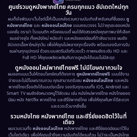
1981
1978
1974
Disaster
(13)
ศูนย์รวมดูหนังพากย์ไทย ครบทุกแนว อัปเดตใหม่ทุก
วัน
1971
1962
Disney+
(5)
ผมตั้งใจพัฒนาเว็บไซต์นี้ให้เป็นแหล่งรวมความบันเทิงสำหรับคนที่ชื่นชอบ
ดู
หนังพากย์ไทย
และ
หนังออนไลน์ไทย
แบบครบวงจร ไม่ว่าคุณจะชอบหนัง
Documentary สารคดี
(93)
แอคชั่น ดราม่า โรแมนติก หรือคอมเมดี้ ผมได้คัดสรรหนังคุณภาพมาให้เลือก
ชมอย่างจุใจ ทั้งหนังใหม่ หนังเก่า และหนังยอดนิยมที่กำลังมาแรง ผมยัง
อัปเดตเนื้อหาใหม่ทุกวัน เพื่อให้คุณไม่พลาดทุกเรื่องดัง พร้อมรองรับการรับ
Drama ดราม่า
(1,486)
ชมผ่านทุกอุปกรณ์ ด้วยระบบสตรีมมิ่งที่รวดเร็ว ภาพคมชัดระดับ HD และ
Full HD ให้คุณเพลิดเพลินกับการดูหนังได้แบบไม่มีสะดุด
Dystopian
(17)
ดูหนังออนไลน์พากย์ไทยฟรี ไม่มีโฆษณากวนใจ
Emotional
(61)
ผมออกแบบเว็บให้ตอบโจทย์คนที่ต้องการ
ดูหนังพากย์ไทยฟรี
แบบใช้งาน
ง่ายและไม่มีโฆษณารบกวน คุณสามารถรับชม
หนังออนไลน์ไทย
และหนัง
พากย์ไทยเรื่องดังได้แบบต่อเนื่อง รองรับทุกระบบทั้ง iOS, Android และ
Epic มหากาพย์
(221)
Smart TV ผมยังจัดหมวดหมู่ไว้ชัดเจน เช่น หนังใหม่พากย์ไทย หนังไทยยอด
นิยม หนัง Netflix พากย์ไทย และซีรี่ย์พากย์ไทย เพื่อให้คุณค้นหาได้สะดวก
Erotic
(36)
และรวดเร็วมากยิ่งขึ้น
รวมหนังไทย หนังพากย์ไทย และซีรี่ย์ยอดฮิตไว้ในที่
Family ครอบครัว
(369)
เดียว
ผมรวบรวมทั้ง
หนังออนไลน์ไทย
หนังพากย์ไทย และซีรี่ย์ยอดนิยมมาไว้ใน
Fantasy จินตนาการ
(331)
เว็บไซต์เดียว เพื่อให้คุณเข้าถึงความบันเทิงได้ครบถ้วน ไม่ว่าจะเป็นหนังไทย