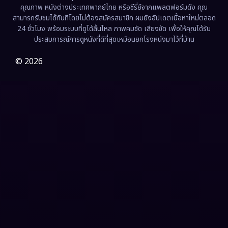
คุณภาพ หนังต่างประเทศพากย์ไทย หรือซีรี่ย์จากแพลตฟอร์มดัง คุณ
Fiction
(9)
สามารถรับชมได้ทันทีโดยไม่ต้องสมัครสมาชิก ผมยังอัปเดตเนื้อหาใหม่ตลอด
24 ชั่วโมง พร้อมระบบที่ดูได้ลื่นไหล ภาพคมชัด เสียงชัด เพื่อให้คุณได้รับ
Film
(57)
ประสบการณ์การดูหนังที่ดีที่สุดเหมือนยกโรงหนังมาไว้ที่บ้าน
Gothic
(3)
© 2026
Grief
(7)
HBO GO
(6)
HBO Max
(3)
Healing
(15)
Heist
(26)
Historical
(7)
History ประวัติศาสตร์
(54)