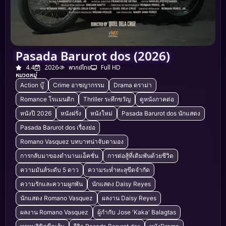
Pasada Barurot dos (2026)
4.4
2026
พากย์ไทย
Full HD
หมวดหมู่
Action บู๊
Crime อาชญากรรม
Drama ดราม่า
Romance โรแมนติก
Thriller ระทึกขวัญ
ดูหนังภาคต่อ
หนังปี 2026
หนังฝรั่ง
หนังใหม่
Pasada Barurot dos นักแสดง
Pasada Barurot dos เรื่องย่อ
Romano Vasquez บทบาทน่าจับตามอง
การกลับมาของตำนานแอ็คชั่น
การต่อสู้ที่เดิมพันด้วยชีวิต
ความมันส์ระดับ 5 ดาว
ความระห่ำทะลุขีดจำกัด
ความรักและความผูกพัน
นักแสดง Daisy Reyes
นักแสดง Romano Vasquez
ผลงาน Daisy Reyes
ผลงาน Romano Vasquez
ผู้กำกับ Jose 'Kaka' Balagtas