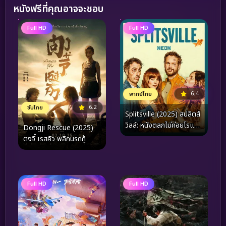
หนังฟรีที่คุณอาจจะชอบ
Full HD
Full HD
6.4
พากย์ไทย
6.2
ซับไทย
Splitsville (2025) สปลิตส์
วิลล์: หนังตลกไม่ค่อยโรแมน
Dongji Rescue (2025)
ติก
ตงจี๋ เรสคิว พลิกนรกกู้
Full HD
Full HD