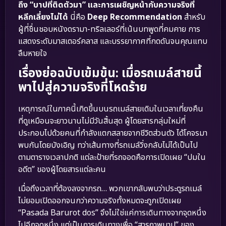
ถึง “บาปที่ติดตัวมา” และการเผชิญหน้ากับความจริงที่
หลีกเลี่ยงไม่ได้
นี่คือ
Deep Recommendation
สำหรับ
ผู้ที่ชื่นชอบหนังดรามา-ทริลเลอร์ที่เน้นบทพูดที่คมคาย การ
แสดงระดับมาสเตอร์คลาส และบรรยากาศที่กดดันจนคุณแทบ
ลืมหายใจ
เรื่องย่อฉบับเข้มข้น: เมื่อรถเมล์สายนี้
พาไปสู่ความจริงที่โหดร้าย
เหตุการณ์ในภาคนี้เกิดขึ้นบนรถเมล์สายเดิมในเวลาเที่ยงคืน
ที่ดูเหมือนจะยาวนานไม่มีวันสิ้นสุด ผู้โดยสารกลุ่มใหม่ที่
ประกอบไปด้วยคนที่กำลังแตกสลายจากชีวิตส่วนตัว ได้โคจรมา
พบกันโดยบังเอิญ ทว่าเส้นทางที่รถเมล์วิ่งกลับไม่ได้เป็นไป
ตามตารางเวลาปกติ แต่ละป้ายที่รถจอดคือการเปิดเผย “ปมใน
อดีต” ของผู้โดยสารแต่ละคน
เมื่อถึงเวลาที่ต้องลงจากรถ… พวกเขากลับพบว่าประตูรถเมล์
ไม่ยอมเปิดออกจนกว่าความจริงทั้งหมดจะถูกเปิดเผย
“Pasada Barurot dos” จึงไม่ใช่แค่การเดินทางจากจุดหนึ่ง
ไปอีกจุดหนึ่ง แต่เป็นการเดินทางเพื่อ “สารภาพบาป” ของ