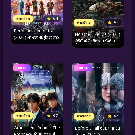
6.4
พากย์ไทย
6.0
พากย์ไทย
Per Aspera Ad Astra
No One Like Me (2025)
(2026) ฝ่าห้วงฝันสู่ดวงดาว
ผู้พิทักษ์รัตติกาลแห่งต้าเฟิ่ง
ภาคพิเศษ
Full HD
Full HD
6.7
พากย์ไทย
6.4
พากย์ไทย
Omniscient Reader The
Before I Fall ตื่นมา ทุกวัน
Prophecy อ่านชะตาวันสิ้น
ฉันตาย (2017)