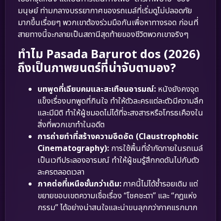
มนุษย์ ท่ามกลางบรรยากาศของรถเมล์ที่เริ่มดูไม่ปลอดภัย
มากขึ้นเรื่อยๆ พวกเขาต้องร่วมมือกันเพื่อหาทางรอด ก่อนที่
สายทางนี้จะกลายเป็นสถานีสุดท้ายของชีวิตพวกเขาจริงๆ
ทำไม Pasada Barurot dos (2026)
ถึงเป็นภาพยนตร์ที่น่าจับตามอง?
บทพูดที่เฉียบคมและสะเทือนอารมณ์:
หนังยังคงจุด
แข็งเรื่องบทพูดที่กินใจ ทำให้ตัวละครแต่ละตัวมีความลึก
และมีมิติ ทำให้ผู้ชมอดไม่ได้ที่จะสงสารหรือโกรธเคืองใน
สิ่งที่พวกเขาทำในอดีต
การถ่ายทำที่สร้างความอึดอัด (Claustrophobic
Cinematography):
การใช้พื้นที่จำกัดภายในรถเมล์
เป็นเวทีประลองอารมณ์ ทำให้ผู้ชมรู้สึกกดดันไปกับตัว
ละครตลอดเวลา
ภาคต่อที่เหนือชั้นกว่าเดิม:
ภาคนี้ไม่ได้ซ้ำรอยเดิม แต่
ขยายขอบเขตความเชื่อเรื่อง “โชคชะตา” และ “กฎแห่ง
กรรม” ได้อย่างน่าสนใจและน่าขนลุกกว่าภาคแรกมาก