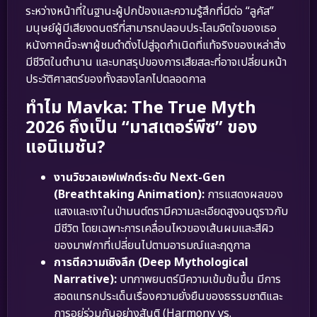
ระหว่างหน้าที่ในฐานะผู้ปกป้องและความรู้สึกที่มีต่อ “ลูคัส”
มนุษย์ผู้มีเสียงดนตรีที่สามารถปลอบประโลมจิตใจของเธอ
หนังภาคนี้จะพาผู้ชมดำดิ่งไปสู่จุดกำเนิดที่แท้จริงของเหล่าสิ่ง
มีชีวิตในตำนาน และบทสรุปของการเสียสละที่อาจเปลี่ยนหน้า
ประวัติศาสตร์ของทั้งสองโลกไปตลอดกาล
ทำไม Mavka: The True Myth
2026 ถึงเป็น “มาสเตอร์พีซ” ของ
แอนิเมชัน?
งานวิชวลเอฟเฟกต์ระดับ Next-Gen
(Breathtaking Animation):
การแสดงผลของ
แสงและเงาในป่ามนต์ตรามีความละเอียดสูงจนดูราวกับ
มีชีวิต โดยเฉพาะการเคลื่อนไหวของเส้นผมและสีผิว
ของมาฟกาที่เปลี่ยนไปตามอารมณ์และฤดูกาล
การตีความเชิงลึก (Deep Mythological
Narrative):
บทภาพยนตร์มีความเข้มข้นขึ้น มีการ
สอดแทรกประเด็นเรื่องความยั่งยืนของธรรมชาติและ
การอยู่ร่วมกันอย่างสันติ (Harmony vs.