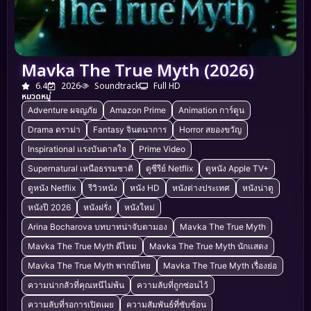
Mavka The True Myth (2026)
6.4
2026
Soundtrack
Full HD
หมวดหมู่
Adventure ผจญภัย
Amazon Prime
Animation การ์ตูน
Drama ดราม่า
Fantasy จินตนาการ
Horror สยองขวัญ
Inspirational แรงบันดาลใจ
Prime Video
Supernatural เหนือธรรมชาติ
ดูซีรีย์ Netflix
ดูหนัง Apple TV+
ดูหนัง Netflix
รีวิวหนัง
หนัง HD
หนังต่างประเทศ
หนังน่าดู
หนังปี 2026
หนังฝรั่ง
หนังใหม่
Arina Bocharova บทบาทน่าจับตามอง
Mavka The True Myth
Mavka The True Myth ดีไหม
Mavka The True Myth นักแสดง
Mavka The True Myth พากย์ไทย
Mavka The True Myth เรื่องย่อ
ความน่ากลัวที่คุณหนีไม่พ้น
ความลับที่ถูกซ่อนไว้
ความลับที่รอการเปิดเผย
ความสัมพันธ์ที่ซับซ้อน