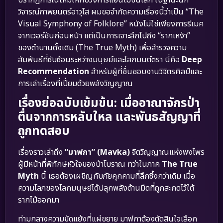
วิจารณ์ภาพยนตร์อาวุโส ผมขอจำกัดความเรื่องนี้ว่าเป็น “The
Visual Symphony of Folklore” หนังไม่ใช่เพียงการรีเมค
จากเวอร์ชันก่อนหน้า แต่เป็นการเจาะลึกไปถึง “รากเหง้า”
ของตำนานดั้งเดิม (The True Myth) เพื่อสำรวจความ
สัมพันธ์ที่ซับซ้อนระหว่างมนุษย์และโลกมนต์ตรา นี่คือ
Deep
Recommendation
สำหรับผู้ที่ชื่นชอบงานวิจิตรศิลป์และ
การเล่าเรื่องที่เปี่ยมด้วยพลังวิญญาณ
เรื่องย่อฉบับเข้มข้น: เมื่ออาณาจักรป่า
ตื่นจากการหลับใหล และพันธสัญญาที่
ถูกทดสอบ
เรื่องราวเล่าถึง
“มาฟกา” (Mavka)
จิตวิญญาณแห่งพงไพร
ผู้มีหน้าที่พิทักษ์หัวใจของป่าโบราณ ทว่าในภาค
The True
Myth
นี้ เธอต้องเผชิญกับภัยคุกคามที่ลึกซึ้งกว่าเดิม เมื่อ
ความโลภของโลกมนุษย์ได้ปลุกพลังด้านมืดที่ถูกสะกดไว้ใต้
รากไม้ออกมา
ท่ามกลางความขัดแย้งที่แผ่ขยาย มาฟกาต้องตัดสินใจเลือก