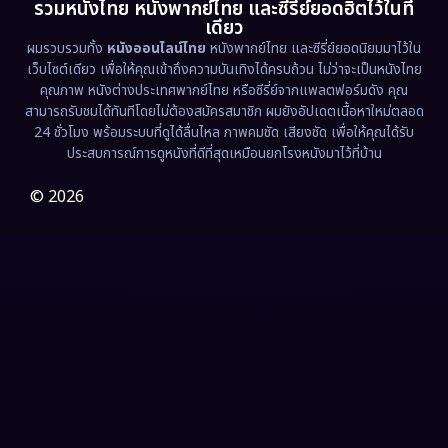
รวมหนังไทย หนังพากย์ไทย และซีรี่ย์ยอดฮิตไว้ในที่
Family ครอบครัว
(363)
เดียว
ผมรวบรวมทั้ง
หนังออนไลน์ไทย
หนังพากย์ไทย และซีรี่ย์ยอดนิยมมาไว้ใน
Fantasy จินตนาการ
(326)
เว็บไซต์เดียว เพื่อให้คุณเข้าถึงความบันเทิงได้ครบถ้วน ไม่ว่าจะเป็นหนังไทย
คุณภาพ หนังต่างประเทศพากย์ไทย หรือซีรี่ย์จากแพลตฟอร์มดัง คุณ
Fiction
(9)
สามารถรับชมได้ทันทีโดยไม่ต้องสมัครสมาชิก ผมยังอัปเดตเนื้อหาใหม่ตลอด
24 ชั่วโมง พร้อมระบบที่ดูได้ลื่นไหล ภาพคมชัด เสียงชัด เพื่อให้คุณได้รับ
Film
(57)
ประสบการณ์การดูหนังที่ดีที่สุดเหมือนยกโรงหนังมาไว้ที่บ้าน
Gothic
(3)
© 2026
Grief
(7)
HBO GO
(6)
HBO Max
(3)
Healing
(15)
Heist
(26)