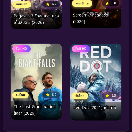
5.8
พากย์ไทย
6.7
เสียงโรง
Scream 7 หวีดสุดขีด
Pegasus 3 ซัดสุดแรง แซง
(2026)
เต็มสปีด 3 (2026)
Full HD
Full HD
8.0
ซับไทย
5.5
ซับไทย
The Last Giant พ่อยักษ์
Red Dot (2021) เป้าตาย
สั่งลา (2026)