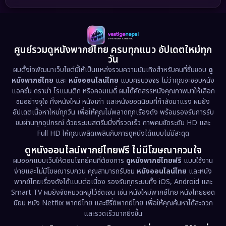
1989
1988
1986
Detective สืบสวน
(73)
1985
1983
1982
1981
1978
1974
Disaster
(13)
ศูนย์รวมดูหนังพากย์ไทย ครบทุกแนว อัปเดตใหม่ทุก
วัน
1971
1962
Disney+
(5)
ผมตั้งใจพัฒนาเว็บไซต์นี้ให้เป็นแหล่งรวมความบันเทิงสำหรับคนที่ชื่นชอบ
ดู
หนังพากย์ไทย
และ
หนังออนไลน์ไทย
แบบครบวงจร ไม่ว่าคุณจะชอบหนัง
Documentary สารคดี
(93)
แอคชั่น ดราม่า โรแมนติก หรือคอมเมดี้ ผมได้คัดสรรหนังคุณภาพมาให้เลือก
ชมอย่างจุใจ ทั้งหนังใหม่ หนังเก่า และหนังยอดนิยมที่กำลังมาแรง ผมยัง
อัปเดตเนื้อหาใหม่ทุกวัน เพื่อให้คุณไม่พลาดทุกเรื่องดัง พร้อมรองรับการรับ
Drama ดราม่า
(1,460)
ชมผ่านทุกอุปกรณ์ ด้วยระบบสตรีมมิ่งที่รวดเร็ว ภาพคมชัดระดับ HD และ
Full HD ให้คุณเพลิดเพลินกับการดูหนังได้แบบไม่มีสะดุด
Dystopian
(17)
ดูหนังออนไลน์พากย์ไทยฟรี ไม่มีโฆษณากวนใจ
Emotional
(61)
ผมออกแบบเว็บให้ตอบโจทย์คนที่ต้องการ
ดูหนังพากย์ไทยฟรี
แบบใช้งาน
ง่ายและไม่มีโฆษณารบกวน คุณสามารถรับชม
หนังออนไลน์ไทย
และหนัง
พากย์ไทยเรื่องดังได้แบบต่อเนื่อง รองรับทุกระบบทั้ง iOS, Android และ
Epic มหากาพย์
(218)
Smart TV ผมยังจัดหมวดหมู่ไว้ชัดเจน เช่น หนังใหม่พากย์ไทย หนังไทยยอด
นิยม หนัง Netflix พากย์ไทย และซีรี่ย์พากย์ไทย เพื่อให้คุณค้นหาได้สะดวก
Erotic
(36)
และรวดเร็วมากยิ่งขึ้น