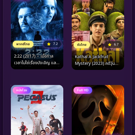
7.2
พากย์ไทย
6.7
ซับไทย
2:22 (2017) – เมื่อกาล
Kathal A Jackfruit
เวลาไม่ใช่เรื่องบังเอิญ และ
Mystery (2023) คดีวุ่น
รหัสลับแห่งโชคชะตาที่รอ
ขนุนอลเวง
การปลดล็อก
หนังโรง
Full HD