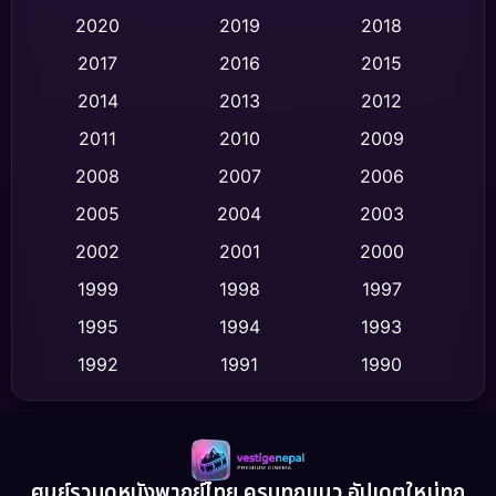
Classic หนังคลาสสิก
(47)
2020
2019
2018
2017
2016
2015
Comedy ตลก
(436)
2014
2013
2012
Coming-of-age ชีวิตวัยรุ่น
(62)
2011
2010
2009
Crime อาชญากรรม
(513)
2008
2007
2006
2005
2004
2003
Cult Film
(4)
2002
2001
2000
Culture
(9)
1999
1998
1997
Dance เต้น
1995
1994
1993
(10)
1992
1991
1990
Detective สืบสวน
(59)
1989
1988
1986
Detective สืบสวน
(73)
1985
1983
1982
1981
1978
1974
Disaster
(13)
ศูนย์รวมดูหนังพากย์ไทย ครบทุกแนว อัปเดตใหม่ทุก