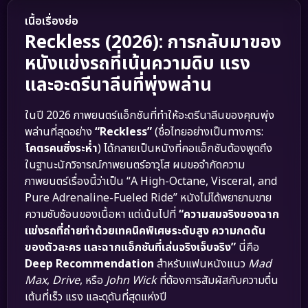
เนื้อเรื่องย่อ
Reckless (2026): การกลับมาของ
หนังแข่งรถที่เน้นความดิบ แรง
และอะดรีนาลีนที่พุ่งพล่าน
ในปี 2026 ภาพยนตร์แอ็กชันที่ทำให้อะดรีนาลีนของคุณพุ่ง
พล่านที่สุดอย่าง
“Reckless”
(ชื่อไทยอย่างเป็นทางการ:
โคตรคนซิ่งระห่ำ
) ได้กลายเป็นหนังที่คอแอ็กชันต้องพูดถึง
ในฐานะนักวิจารณ์ภาพยนตร์อาวุโส ผมขอจำกัดความ
ภาพยนตร์เรื่องนี้ว่าเป็น “A High-Octane, Visceral, and
Pure Adrenaline-Fueled Ride” หนังไม่ได้พยายามขาย
ความซับซ้อนของเนื้อหา แต่เน้นไปที่
“ความสมจริงของฉาก
แข่งรถที่ถ่ายทำด้วยเทคนิคพิเศษระดับสูง ความกดดัน
ของตัวละคร และฉากแอ็กชันที่เล่นจริงเจ็บจริง”
นี่คือ
Deep Recommendation
สำหรับแฟนหนังแนว
Mad
Max
,
Drive
, หรือ
John Wick
ที่ต้องการสัมผัสกับความตื่น
เต้นที่เร็ว แรง และดุดันที่สุดแห่งปี