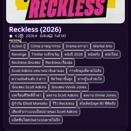
Reckless (2026)
6.2
2026
ซับไทย
Full HD
หมวดหมู่
Action บู๊
Crime อาชญากรรม
Drama ดราม่า
Martial Arts
Revenge
Thriller ระทึกขวัญ
หนังปี 2026
หนังฝรั่ง
หนังใหม่
Reckless นักแสดง
Reckless เรื่องย่อ
Scott Adkins บทบาทน่าจับตามอง
การหักมุมที่คาดไม่ถึง
ความมันส์ระดับ 5 ดาว
จิตวิทยาขั้นสูง
ฉากบู๊ระห่ำสะใจ
นักแสดง Scott Adkins
นักแสดง Vinnie Jones
บทเรียนชีวิตที่ล้ำค่า
ผลงาน Scott Adkins
ผลงาน Vinnie Jones
ผู้กำกับ Elliott Montello
รีวิว Reckless
สไตล์หนังยุค 90 ที่คิดถึง
เสียงหัวเราะแบบป๊อปอายของ Scott Adkins
แอ็คชั่นโหดปนฮาแบบคาดไม่ถึง