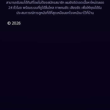
สามารถรับชมได้ทันทีโดยไม่ต้องสมัครสมาชิก ผมยังอัปเดตเนื้อหาใหม่ตลอด
24 ชั่วโมง พร้อมระบบที่ดูได้ลื่นไหล ภาพคมชัด เสียงชัด เพื่อให้คุณได้รับ
Film
(57)
ประสบการณ์การดูหนังที่ดีที่สุดเหมือนยกโรงหนังมาไว้ที่บ้าน
Gothic
(3)
© 2026
Grief
(7)
HBO GO
(6)
HBO Max
(3)
Healing
(15)
Heist
(26)
Historical
(7)
History ประวัติศาสตร์
(54)