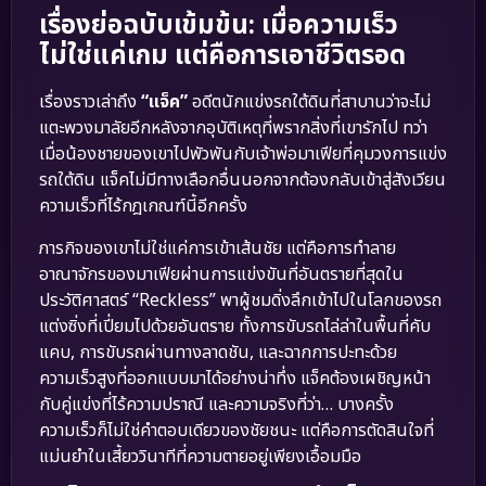
เรื่องย่อฉบับเข้มข้น: เมื่อความเร็ว
ไม่ใช่แค่เกม แต่คือการเอาชีวิตรอด
เรื่องราวเล่าถึง
“แจ็ค”
อดีตนักแข่งรถใต้ดินที่สาบานว่าจะไม่
แตะพวงมาลัยอีกหลังจากอุบัติเหตุที่พรากสิ่งที่เขารักไป ทว่า
เมื่อน้องชายของเขาไปพัวพันกับเจ้าพ่อมาเฟียที่คุมวงการแข่ง
รถใต้ดิน แจ็คไม่มีทางเลือกอื่นนอกจากต้องกลับเข้าสู่สังเวียน
ความเร็วที่ไร้กฎเกณฑ์นี้อีกครั้ง
ภารกิจของเขาไม่ใช่แค่การเข้าเส้นชัย แต่คือการทำลาย
อาณาจักรของมาเฟียผ่านการแข่งขันที่อันตรายที่สุดใน
ประวัติศาสตร์ “Reckless” พาผู้ชมดิ่งลึกเข้าไปในโลกของรถ
แต่งซิ่งที่เปี่ยมไปด้วยอันตราย ทั้งการขับรถไล่ล่าในพื้นที่คับ
แคบ, การขับรถผ่านทางลาดชัน, และฉากการปะทะด้วย
ความเร็วสูงที่ออกแบบมาได้อย่างน่าทึ่ง แจ็คต้องเผชิญหน้า
กับคู่แข่งที่ไร้ความปราณี และความจริงที่ว่า… บางครั้ง
ความเร็วก็ไม่ใช่คำตอบเดียวของชัยชนะ แต่คือการตัดสินใจที่
แม่นยำในเสี้ยววินาทีที่ความตายอยู่เพียงเอื้อมมือ