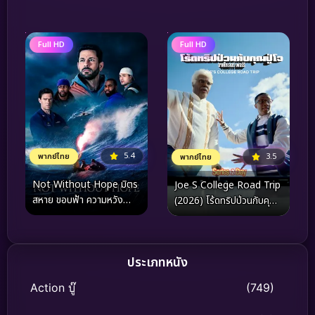
เลี้ยง
Full HD
Full HD
5.4
3.5
พากย์ไทย
พากย์ไทย
Not Without Hope มิตร
Joe S College Road Trip
สหาย ขอบฟ้า ความหวัง
(2026) โร้ดทริปป่วนกับคุณ
(2025)
ปู่โจ
ประเภทหนัง
Action บู๊
(749)