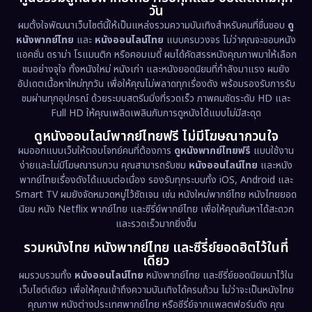
วัน
1971
1962
Disney+
(5)
ผมตั้งใจพัฒนาเว็บไซต์นี้ให้เป็นแหล่งรวมความบันเทิงสำหรับคนที่ชื่นชอบ
ดู
หนังพากย์ไทย
และ
หนังออนไลน์ไทย
แบบครบวงจร ไม่ว่าคุณจะชอบหนัง
Documentary สารคดี
(93)
แอคชั่น ดราม่า โรแมนติก หรือคอมเมดี้ ผมได้คัดสรรหนังคุณภาพมาให้เลือก
ชมอย่างจุใจ ทั้งหนังใหม่ หนังเก่า และหนังยอดนิยมที่กำลังมาแรง ผมยัง
อัปเดตเนื้อหาใหม่ทุกวัน เพื่อให้คุณไม่พลาดทุกเรื่องดัง พร้อมรองรับการรับ
Drama ดราม่า
(1,460)
ชมผ่านทุกอุปกรณ์ ด้วยระบบสตรีมมิ่งที่รวดเร็ว ภาพคมชัดระดับ HD และ
Full HD ให้คุณเพลิดเพลินกับการดูหนังได้แบบไม่มีสะดุด
Dystopian
(17)
ดูหนังออนไลน์พากย์ไทยฟรี ไม่มีโฆษณากวนใจ
Emotional
(61)
ผมออกแบบเว็บให้ตอบโจทย์คนที่ต้องการ
ดูหนังพากย์ไทยฟรี
แบบใช้งาน
ง่ายและไม่มีโฆษณารบกวน คุณสามารถรับชม
หนังออนไลน์ไทย
และหนัง
พากย์ไทยเรื่องดังได้แบบต่อเนื่อง รองรับทุกระบบทั้ง iOS, Android และ
Epic มหากาพย์
(218)
Smart TV ผมยังจัดหมวดหมู่ไว้ชัดเจน เช่น หนังใหม่พากย์ไทย หนังไทยยอด
นิยม หนัง Netflix พากย์ไทย และซีรี่ย์พากย์ไทย เพื่อให้คุณค้นหาได้สะดวก
Erotic
(36)
และรวดเร็วมากยิ่งขึ้น
รวมหนังไทย หนังพากย์ไทย และซีรี่ย์ยอดฮิตไว้ในที่
Family ครอบครัว
(363)
เดียว
ผมรวบรวมทั้ง
หนังออนไลน์ไทย
หนังพากย์ไทย และซีรี่ย์ยอดนิยมมาไว้ใน
Fantasy จินตนาการ
(326)
เว็บไซต์เดียว เพื่อให้คุณเข้าถึงความบันเทิงได้ครบถ้วน ไม่ว่าจะเป็นหนังไทย
คุณภาพ หนังต่างประเทศพากย์ไทย หรือซีรี่ย์จากแพลตฟอร์มดัง คุณ
Fiction
(9)